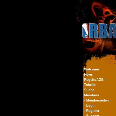
Welcome
News
Regeln/AGB
Tabelle
Suche
Members
- Memberseiten
- Login
- Register
- Support