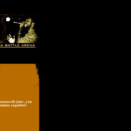
ssion-ID (sid=...) im
rdaten zugreifen!