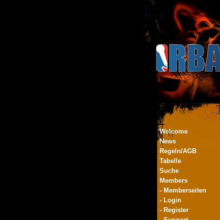
Welcome
News
Regeln/AGB
Tabelle
Suche
Members
- Memberseiten
- Login
- Register
- Support