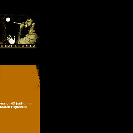
ssion-ID (sid=...) im
rdaten zugreifen!