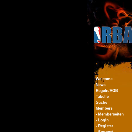
Welcome
News
Regeln/AGB
Tabelle
Suche
Members
- Memberseiten
- Login
- Register
- Support