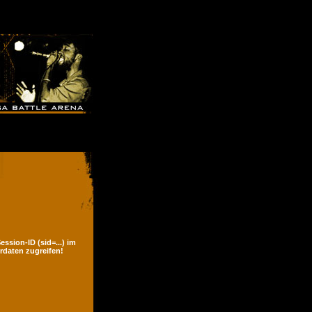
ssion-ID (sid=...) im
rdaten zugreifen!