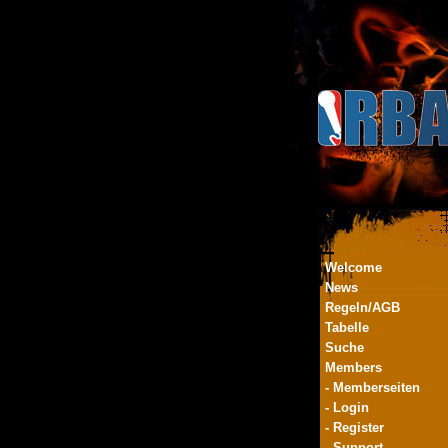
Welcome
News
Regeln/AGB
Tabelle
Suche
Members
- Memberseiten
- Login
- Register
- Support