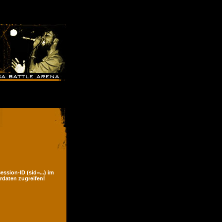
ssion-ID (sid=...) im
rdaten zugreifen!