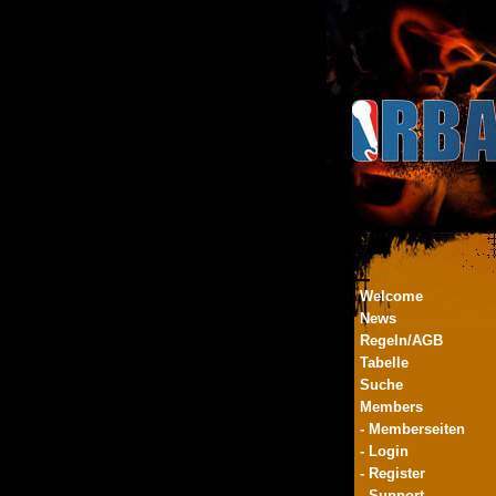
Welcome
News
Regeln/AGB
Tabelle
Suche
Members
- Memberseiten
- Login
- Register
- Support