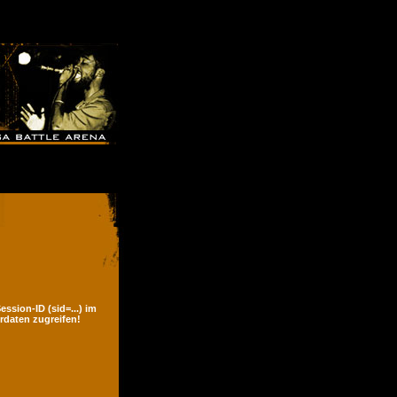
ssion-ID (sid=...) im
rdaten zugreifen!