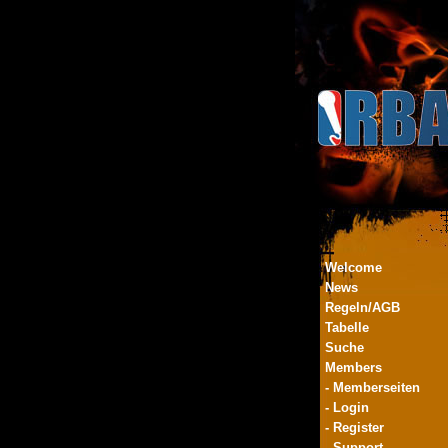
Welcome
News
Regeln/AGB
Tabelle
Suche
Members
- Memberseiten
- Login
- Register
- Support