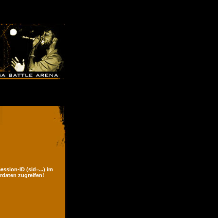
ssion-ID (sid=...) im
rdaten zugreifen!