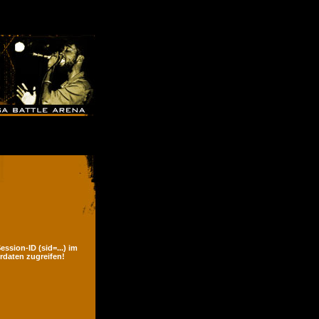
ssion-ID (sid=...) im
rdaten zugreifen!