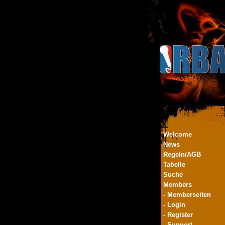
Welcome
News
Regeln/AGB
Tabelle
Suche
Members
- Memberseiten
- Login
- Register
- Support