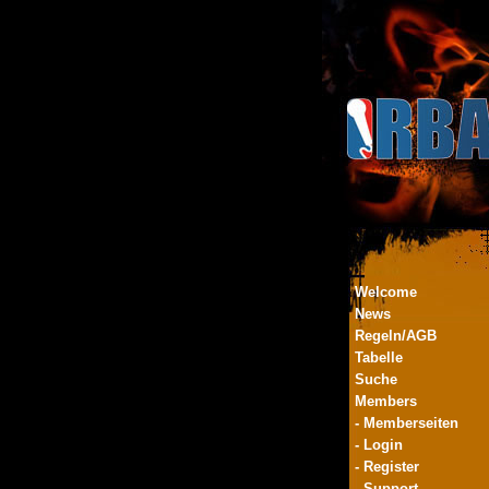
Welcome
News
Regeln/AGB
Tabelle
Suche
Members
- Memberseiten
- Login
- Register
- Support