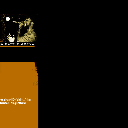
ssion-ID (sid=...) im
rdaten zugreifen!