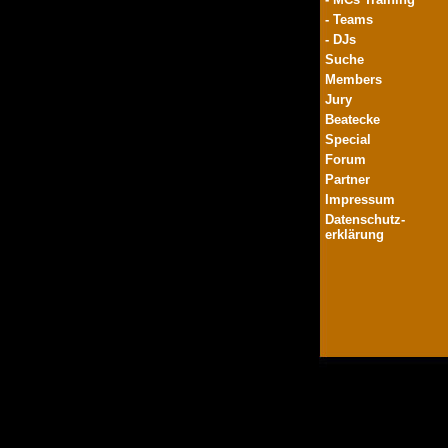
- Teams
- DJs
Suche
Members
Jury
Beatecke
Special
Forum
Partner
Impressum
Datenschutz-
erklärung