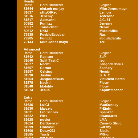
Heads
Battle
Herausforderer
Gegner
81644
einfach nur jay
Mike Jones mayn
81637
sHizOfRed
Lemon
81516
Jenemy
Asterone
81517
Aalmanni
J.C. 61
80982
Punjizz
Jenemy
80917
Tondichter
Nemic
80612
UKM
MiddleMike
79338
PuebloEscobar
Ras
79205
Punjizz
abduladarula
79143
Mike Jones mayn
1cE
Advanced
Battle
Herausforderer
Gegner
81642
Rapture
ZaP
81640
SpliffTastiC
json
81627
Nachti
JangoderBaus
81607
Corner
Zachary
81597
Celsius
Nemic
81590
Justim
S_A_C
81564
JangoderBaus
Vielleicht Søren
81578
Nachti
Flouv
81548
Mobility
Flouv
81514
Jesus
Kaputtmacher
Entry
Battle
Herausforderer
Gegner
81636
LuiGI
MacSunday
81630
Marzeiy
F-Eight
81621
Ero Sennin
Spanker
81622
Fibs
Iskandarex
81628
novict
LMA
81614
DerSpencer
Camelo Strug
81599
Obamski
Gatsby
81606
Deezy211
Slash/
81585
Tisch
M0tion