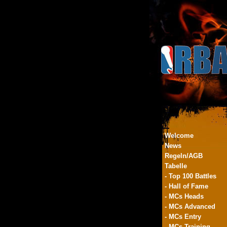
Welcome
News
Regeln/AGB
Tabelle
- Top 100 Battles
- Hall of Fame
- MCs Heads
- MCs Advanced
- MCs Entry
- MCs Training