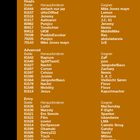
Heads
Battle
Herausforderer
Gegner
81644
einfach nur jay
Mike Jones mayn
81637
sHizOfRed
Lemon
81516
Jenemy
Asterone
81517
Aalmanni
J.C. 61
80982
Punjizz
Jenemy
80917
Tondichter
Nemic
80612
UKM
MiddleMike
79338
PuebloEscobar
Ras
79205
Punjizz
abduladarula
79143
Mike Jones mayn
1cE
Advanced
Battle
Herausforderer
Gegner
81642
Rapture
ZaP
81640
SpliffTastiC
json
81627
Nachti
JangoderBaus
81607
Corner
Zachary
81597
Celsius
Nemic
81590
Justim
S_A_C
81564
JangoderBaus
Vielleicht Søren
81578
Nachti
Flouv
81548
Mobility
Flouv
81514
Jesus
Kaputtmacher
Entry
Battle
Herausforderer
Gegner
81636
LuiGI
MacSunday
81630
Marzeiy
F-Eight
81621
Ero Sennin
Spanker
81622
Fibs
Iskandarex
81628
novict
LMA
81614
DerSpencer
Camelo Strug
81599
Obamski
Gatsby
81606
Deezy211
Slash/
81585
Tisch
M0tion