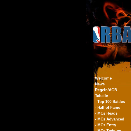
Welcome
News
Regeln/AGB
Tabelle
- Top 100 Battles
- Hall of Fame
- MCs Heads
- MCs Advanced
- MCs Entry
- MCs Training