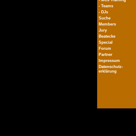
- Teams
- DJs
Suche
Members
Jury
Beatecke
Special
Forum
Partner
Impressum
Datenschutz-
erklärung