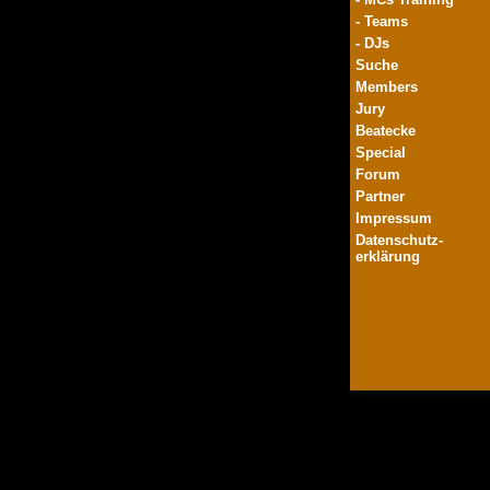
- Teams
- DJs
Suche
Members
Jury
Beatecke
Special
Forum
Partner
Impressum
Datenschutz-
erklärung