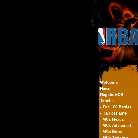
Welcome
News
Regeln/AGB
Tabelle
- Top 100 Battles
- Hall of Fame
- MCs Heads
- MCs Advanced
- MCs Entry
- MCs Training