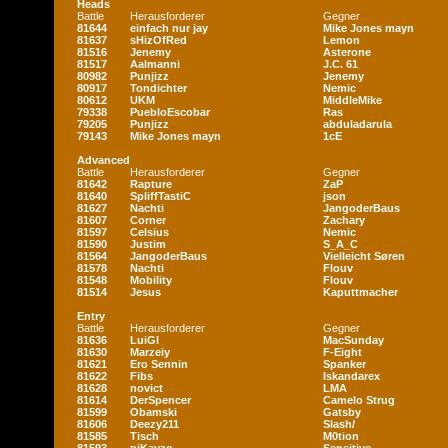
Heads
Battle
Herausforderer
Gegner
81644
einfach nur jay
Mike Jones mayn
81637
sHizOfRed
Lemon
81516
Jenemy
Asterone
81517
Aalmanni
J.C. 61
80982
Punjizz
Jenemy
80917
Tondichter
Nemic
80612
UKM
MiddleMike
79338
PuebloEscobar
Ras
79205
Punjizz
abduladarula
79143
Mike Jones mayn
1cE
Advanced
Battle
Herausforderer
Gegner
81642
Rapture
ZaP
81640
SpliffTastiC
json
81627
Nachti
JangoderBaus
81607
Corner
Zachary
81597
Celsius
Nemic
81590
Justim
S_A_C
81564
JangoderBaus
Vielleicht Søren
81578
Nachti
Flouv
81548
Mobility
Flouv
81514
Jesus
Kaputtmacher
Entry
Battle
Herausforderer
Gegner
81636
LuiGI
MacSunday
81630
Marzeiy
F-Eight
81621
Ero Sennin
Spanker
81622
Fibs
Iskandarex
81628
novict
LMA
81614
DerSpencer
Camelo Strug
81599
Obamski
Gatsby
81606
Deezy211
Slash/
81585
Tisch
M0tion