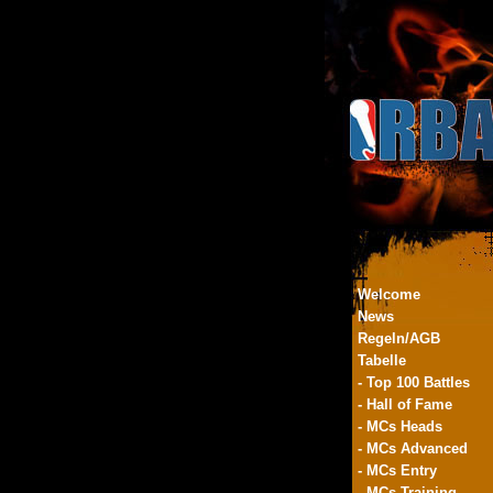
Welcome
News
Regeln/AGB
Tabelle
- Top 100 Battles
- Hall of Fame
- MCs Heads
- MCs Advanced
- MCs Entry
- MCs Training