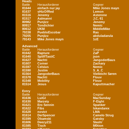
Heads
Battle
Herausforderer
Gegner
81644
einfach nur jay
Mike Jones mayn
81637
sHizOfRed
Lemon
81516
Jenemy
Asterone
81517
Aalmanni
J.C. 61
80982
Punjizz
Jenemy
80917
Tondichter
Nemic
80612
UKM
MiddleMike
79338
PuebloEscobar
Ras
79205
Punjizz
abduladarula
79143
Mike Jones mayn
1cE
Advanced
Battle
Herausforderer
Gegner
81642
Rapture
ZaP
81640
SpliffTastiC
json
81627
Nachti
JangoderBaus
81607
Corner
Zachary
81597
Celsius
Nemic
81590
Justim
S_A_C
81564
JangoderBaus
Vielleicht Søren
81578
Nachti
Flouv
81548
Mobility
Flouv
81514
Jesus
Kaputtmacher
Entry
Battle
Herausforderer
Gegner
81636
LuiGI
MacSunday
81630
Marzeiy
F-Eight
81621
Ero Sennin
Spanker
81622
Fibs
Iskandarex
81628
novict
LMA
81614
DerSpencer
Camelo Strug
81599
Obamski
Gatsby
81606
Deezy211
Slash/
81585
Tisch
M0tion