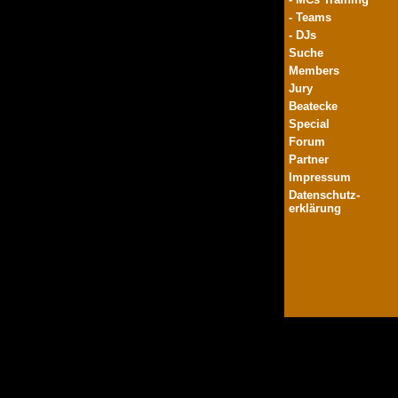
- Teams
- DJs
Suche
Members
Jury
Beatecke
Special
Forum
Partner
Impressum
Datenschutz-
erklärung