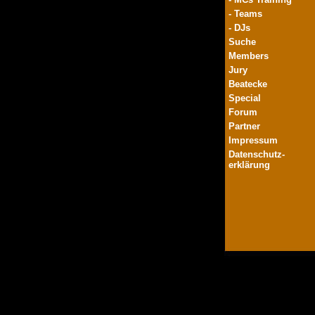
- Teams
- DJs
Suche
Members
Jury
Beatecke
Special
Forum
Partner
Impressum
Datenschutz-
erklärung