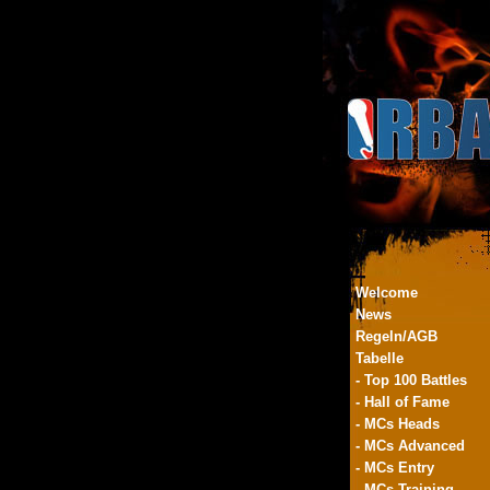
Welcome
News
Regeln/AGB
Tabelle
- Top 100 Battles
- Hall of Fame
- MCs Heads
- MCs Advanced
- MCs Entry
- MCs Training