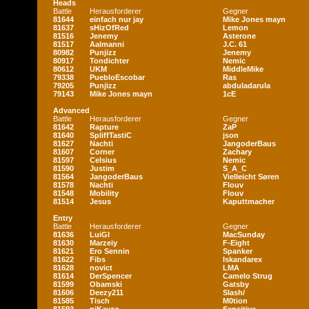
Heads
Battle
Herausforderer
Gegner
81644
einfach nur jay
Mike Jones mayn
81637
sHizOfRed
Lemon
81516
Jenemy
Asterone
81517
Aalmanni
J.C. 61
80982
Punjizz
Jenemy
80917
Tondichter
Nemic
80612
UKM
MiddleMike
79338
PuebloEscobar
Ras
79205
Punjizz
abduladarula
79143
Mike Jones mayn
1cE
Advanced
Battle
Herausforderer
Gegner
81642
Rapture
ZaP
81640
SpliffTastiC
json
81627
Nachti
JangoderBaus
81607
Corner
Zachary
81597
Celsius
Nemic
81590
Justim
S_A_C
81564
JangoderBaus
Vielleicht Søren
81578
Nachti
Flouv
81548
Mobility
Flouv
81514
Jesus
Kaputtmacher
Entry
Battle
Herausforderer
Gegner
81636
LuiGI
MacSunday
81630
Marzeiy
F-Eight
81621
Ero Sennin
Spanker
81622
Fibs
Iskandarex
81628
novict
LMA
81614
DerSpencer
Camelo Strug
81599
Obamski
Gatsby
81606
Deezy211
Slash/
81585
Tisch
M0tion