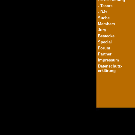
- Teams
- DJs
Suche
Members
Jury
Beatecke
Special
Forum
Partner
Impressum
Datenschutz-
erklärung