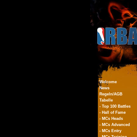
Welcome
News
Regeln/AGB
Tabelle
- Top 100 Battles
- Hall of Fame
- MCs Heads
- MCs Advanced
- MCs Entry
- MCs Training