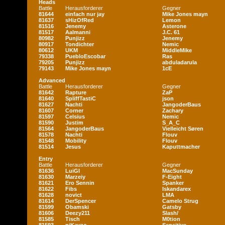
Heads
Battle
Herausforderer
Gegner
81644
einfach nur jay
Mike Jones mayn
81637
sHizOfRed
Lemon
81516
Jenemy
Asterone
81517
Aalmanni
J.C. 61
80982
Punjizz
Jenemy
80917
Tondichter
Nemic
80612
UKM
MiddleMike
79338
PuebloEscobar
Ras
79205
Punjizz
abduladarula
79143
Mike Jones mayn
1cE
Advanced
Battle
Herausforderer
Gegner
81642
Rapture
ZaP
81640
SpliffTastiC
json
81627
Nachti
JangoderBaus
81607
Corner
Zachary
81597
Celsius
Nemic
81590
Justim
S_A_C
81564
JangoderBaus
Vielleicht Søren
81578
Nachti
Flouv
81548
Mobility
Flouv
81514
Jesus
Kaputtmacher
Entry
Battle
Herausforderer
Gegner
81636
LuiGI
MacSunday
81630
Marzeiy
F-Eight
81621
Ero Sennin
Spanker
81622
Fibs
Iskandarex
81628
novict
LMA
81614
DerSpencer
Camelo Strug
81599
Obamski
Gatsby
81606
Deezy211
Slash/
81585
Tisch
M0tion