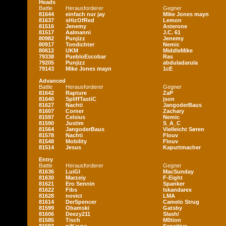
Heads
Battle
Herausforderer
Gegner
81644
einfach nur jay
Mike Jones mayn
81637
sHizOfRed
Lemon
81516
Jenemy
Asterone
81517
Aalmanni
J.C. 61
80982
Punjizz
Jenemy
80917
Tondichter
Nemic
80612
UKM
MiddleMike
79338
PuebloEscobar
Ras
79205
Punjizz
abduladarula
79143
Mike Jones mayn
1cE
Advanced
Battle
Herausforderer
Gegner
81642
Rapture
ZaP
81640
SpliffTastiC
json
81627
Nachti
JangoderBaus
81607
Corner
Zachary
81597
Celsius
Nemic
81590
Justim
S_A_C
81564
JangoderBaus
Vielleicht Søren
81578
Nachti
Flouv
81548
Mobility
Flouv
81514
Jesus
Kaputtmacher
Entry
Battle
Herausforderer
Gegner
81636
LuiGI
MacSunday
81630
Marzeiy
F-Eight
81621
Ero Sennin
Spanker
81622
Fibs
Iskandarex
81628
novict
LMA
81614
DerSpencer
Camelo Strug
81599
Obamski
Gatsby
81606
Deezy211
Slash/
81585
Tisch
M0tion