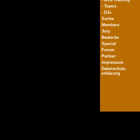
- Teams
- DJs
Suche
Members
Jury
Beatecke
Special
Forum
Partner
Impressum
Datenschutz-
erklärung