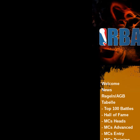
Welcome
News
Regeln/AGB
Tabelle
- Top 100 Battles
- Hall of Fame
- MCs Heads
- MCs Advanced
- MCs Entry
- MCs Training