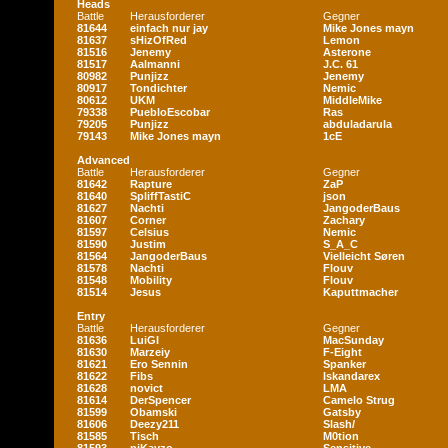
Heads
Battle
Herausforderer
Gegner
81644
einfach nur jay
Mike Jones mayn
81637
sHizOfRed
Lemon
81516
Jenemy
Asterone
81517
Aalmanni
J.C. 61
80982
Punjizz
Jenemy
80917
Tondichter
Nemic
80612
UKM
MiddleMike
79338
PuebloEscobar
Ras
79205
Punjizz
abduladarula
79143
Mike Jones mayn
1cE
Advanced
Battle
Herausforderer
Gegner
81642
Rapture
ZaP
81640
SpliffTastiC
json
81627
Nachti
JangoderBaus
81607
Corner
Zachary
81597
Celsius
Nemic
81590
Justim
S_A_C
81564
JangoderBaus
Vielleicht Søren
81578
Nachti
Flouv
81548
Mobility
Flouv
81514
Jesus
Kaputtmacher
Entry
Battle
Herausforderer
Gegner
81636
LuiGI
MacSunday
81630
Marzeiy
F-Eight
81621
Ero Sennin
Spanker
81622
Fibs
Iskandarex
81628
novict
LMA
81614
DerSpencer
Camelo Strug
81599
Obamski
Gatsby
81606
Deezy211
Slash/
81585
Tisch
M0tion