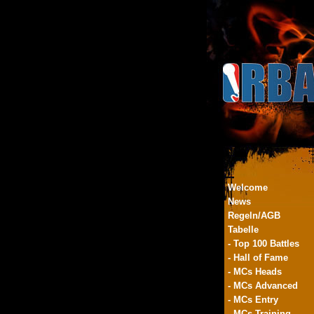
Welcome
News
Regeln/AGB
Tabelle
- Top 100 Battles
- Hall of Fame
- MCs Heads
- MCs Advanced
- MCs Entry
- MCs Training