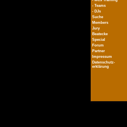
- Teams
- DJs
Suche
Members
Jury
Beatecke
Special
Forum
Partner
Impressum
Datenschutz-
erklärung