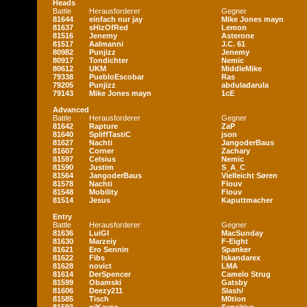
Heads
Battle
Herausforderer
Gegner
81644
einfach nur jay
Mike Jones mayn
81637
sHizOfRed
Lemon
81516
Jenemy
Asterone
81517
Aalmanni
J.C. 61
80982
Punjizz
Jenemy
80917
Tondichter
Nemic
80612
UKM
MiddleMike
79338
PuebloEscobar
Ras
79205
Punjizz
abduladarula
79143
Mike Jones mayn
1cE
Advanced
Battle
Herausforderer
Gegner
81642
Rapture
ZaP
81640
SpliffTastiC
json
81627
Nachti
JangoderBaus
81607
Corner
Zachary
81597
Celsius
Nemic
81590
Justim
S_A_C
81564
JangoderBaus
Vielleicht Søren
81578
Nachti
Flouv
81548
Mobility
Flouv
81514
Jesus
Kaputtmacher
Entry
Battle
Herausforderer
Gegner
81636
LuiGI
MacSunday
81630
Marzeiy
F-Eight
81621
Ero Sennin
Spanker
81622
Fibs
Iskandarex
81628
novict
LMA
81614
DerSpencer
Camelo Strug
81599
Obamski
Gatsby
81606
Deezy211
Slash/
81585
Tisch
M0tion