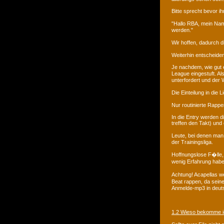
Bitte sprecht bevor i
"Hallo RBA, mein Nam
werden."
Wir hoffen, dadurch
Weiterhin entscheiden
Je nachdem, wie gut e
League eingestuft. Al
unterfordert und der 
Die Einteilung in di
Nur routinierte Rapp
In die Entry werden di
treffen den Takt) und
Leute, bei denen man
der Trainingsliga.
Hoffnungslose F�lle,
wenig Erfahrung habe
Achtung! Acapellas w
Beat rappen, da seine
Anmelde-mp3 in deuts
1.2 Wieso bekomme i