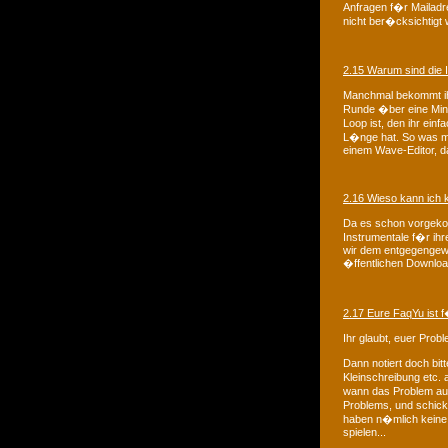
Anfragen f�r Mailadr
nicht ber�cksichtigt 
2.15 Warum sind die 
Manchmal bekommt ihr
Runde �ber eine Minu
Loop ist, den ihr ein
L�nge hat. So was m
einem Wave-Editor, da
2.16 Wieso kann ich 
Da es schon vorgeko
Instrumentale f�r ihr
wir dem entgegengewi
�ffentlichen Download
2.17 Eure FaqYu ist f�
Ihr glaubt, euer Prob
Dann notiert doch bi
Kleinschreibung etc.
wann das Problem aufg
Problems, und schic
haben n�mlich keine 
spielen...