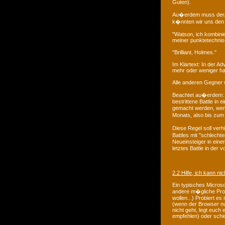
Guten).
Au�erdem muss der/di
k�nnten wir uns den 
"Watson, ich kombinie
meiner punktetechnisc
"Brilliant, Holmes."
Im Klartext: In der 
mehr oder weniger ha
Alle anderen Gegner 
Beachtet au�erdem: U
bestrittene Battle in
gemacht werden, wenn
Monats, also bis zum
Diese Regel soll verh
Battles mit "schlecht
Neueinsteiger in eine
letztes Battle in der
2.2 Hilfe, ich kann ni
Ein typisches Microso
andere m�gliche Probl
wollen...) Probiert es
(wenn der Browser nu
nicht geht, legt euch
empfehlen) oder schi