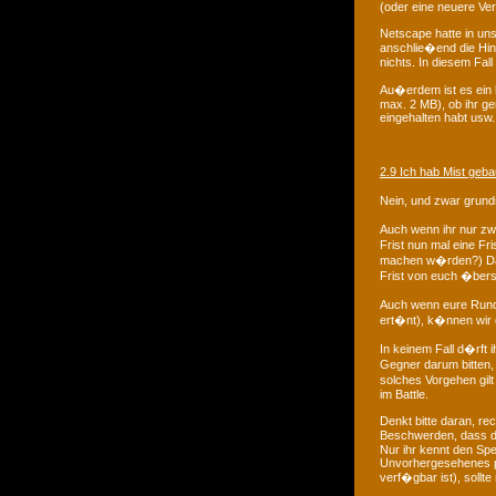
(oder eine neuere Ver
Netscape hatte in un
anschlie�end die Hinr
nichts. In diesem Fal
Au�erdem ist es ein 
max. 2 MB), ob ihr ge
eingehalten habt usw.
2.9 Ich hab Mist geb
Nein, und zwar grunds
Auch wenn ihr nur zw
Frist nun mal eine F
machen w�rden?) Da d
Frist von euch �bers
Auch wenn eure Runde
ert�nt), k�nnen wir d
In keinem Fall d�rft
Gegner darum bitten
solches Vorgehen gil
im Battle.
Denkt bitte daran, re
Beschwerden, dass di
Nur ihr kennt den Sp
Unvorhergesehenes pa
verf�gbar ist), sollt