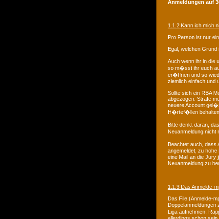
Anmeldungen auf 30
1.1.2 Kann ich mich 
Pro Person ist nur ein
Egal, welchen Grund i
Auch wenn ihr in die 
so m�sst ihr euch auf
er�ffnen und so wied
ziemlich einfach und u
Sollte sich ein RBA 
abgezogen. Strafe mus
neuere Account gel�sc
H�rtef�llen behalten 
Bitte denkt daran, 
Neuanmeldung nicht m
Beachtet auch, dass 
angemeldet, zu hohe F
eine Mail an die Jury
Neuanmeldung zu ber
1.1.3 Das Anmelde-m
Das File (Anmelde-mp3
Doppelanmeldungen zu
Liga aufnehmen. Rapp
allerdings schon sein. 