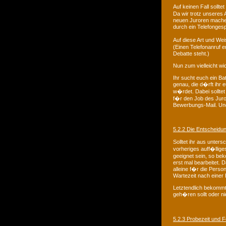
Auf keinen Fall soll
Da wir trotz unseres
neuen Juroren machen
durch ein Telefonge
Auf diese Art und Weis
(Einen Telefonanruf e
Debatte steht.)
Nun zum vielleicht wi
Ihr sucht euch ein Ba
genau, die d�rft ihr 
w�rdet. Dabei solltet
f�r den Job des Juror
Bewerbungs-Mail. Und
5.2.2 Die Entscheidu
Solltet ihr aus unte
vorheriges auff�llig
geeignet sein, so bek
erst mal bearbeitet. 
alleine f�r die Pers
Wartezeit nach einer 
Letztendlich bekommt 
geh�ren sollt oder ni
5.2.3 Probezeit und F