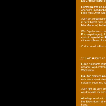
Die Gr�nde daf�r sind
Einmal k�nnte ein ak
Accounts unabdingbar
Fake-/Mist-/Witz-Acc
Auch bei wiederholte
in der Charta) oder 
Mist, Generve) behal
Wer Ergebnisse zu er
Fristverpeilungen), J
sonst in irgendeiner 
mit einem Ausschluss
Zudem werden User de
1.10 Wie �ndere ich
Euren Nickname (auch
genannt) wird erstmal
Wahl leben.
H�ufige Namens�nder
nicht mehr ernst nim
solltet ihr euch als
Auch f�r die Jury s
werden Mails mit der 
Allerdings werden in
ihre Nicks durch eine
keine.