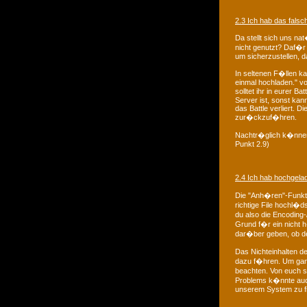
2.3 Ich hab das falsc
Da stellt sich uns n
nicht genutzt? Daf�r
um sicherzustellen, d
In seltenen F�llen k
einmal hochladen." v
solltet ihr in eurer 
Server ist, sonst kan
das Battle verliert. D
zur�ckzuf�hren.
Nachtr�glich k�nnen 
Punkt 2.9)
2.4 Ich hab hochgelad
Die "Anh�ren"-Funkti
richtige File hochl�d
du also die Encodin
Grund f�r ein nicht 
dar�ber geben, ob d
Das Nichteinhalten d
dazu f�hren. Um ganz
beachten. Von euch s
Problems k�nnte auch 
unserem System zu fin