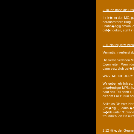
2.10 Ich habe die Fri
Ihr k�nnt den MC, ge
herausfordern (sog. R
unabh�ngig davon, ob 
daf�r gelten, steht in
2.11 Na toll, jetzt ver
Vermutlich verlierst d
Die verschiedenen MP
Eigenheiten. Wenn du 
dann setz dich gef�ll
WAS HAT DIE JURY
Wir geben ehrlich zu,
anst�ndiger MP3s hal
baut das Teil dann zu
diesem Fall zu tun h
Sollte es Dir trotz H
(unf�hig...), dann �f
w�hle unter "Optione
freundlich, dir ein n
2.12 Hilfe, der Gegne