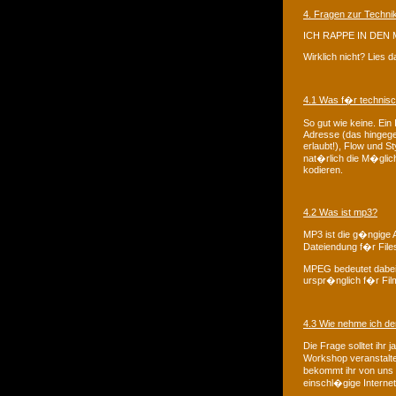
4. Fragen zur Techni
ICH RAPPE IN DEN 
Wirklich nicht? Lies 
4.1 Was f�r technis
So gut wie keine. Ein
Adresse (das hingege
erlaubt!), Flow und S
nat�rlich die M�glic
kodieren.
4.2 Was ist mp3?
MP3 ist die g�ngige 
Dateiendung f�r File
MPEG bedeutet dabei 
urspr�nglich f�r Fil
4.3 Wie nehme ich de
Die Frage solltet ihr 
Workshop veranstalte
bekommt ihr von uns a
einschl�gige Internets