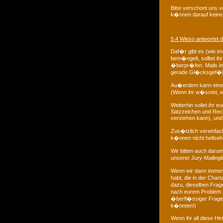
Bitte verschont uns v
k�nnen darauf keine A
5.4 Wieso antwortet d
Daf�r gibt es (wie i
bem�ngelt, solltet ih
�berpr�fen. Mails im
gerade Gl�cksgef�hle
Au�erdem kann eine 
(Wenn ihr w�sstet, wi
Weiterhin sollet ihr 
Satzzeichen und Rech
verstehen kann), un
Zus�tzlich vereinfach
k�nnen nicht hellsehe
Wir bitten auch daru
unserer Jury-Mailingl
Wenn wir dann immer n
habt, die in der Char
dazu, dieselben Frage
nach eurem Problem z
�berfl�ssiger Fragen
k�nnten!)
Wenn ihr all diese Hi