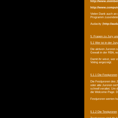
http://www.steinber
http://www.comput
Vielen Dank auch an 
Programm zusendete, 
Audacity (
http://aud
5. Fragen zu Jury un
5.1 Wer ist in der Jur
Die aktiven Juroren s
Gewalt in der RBA, wa
Damit ihr wisst, wer 
Voting angezeigt.
5.1.1 Die Festjuroren
Die Festjuroren des J
oder alte Juroren si
schnell veraltet. Um 
die Welcome-Page. Do
Festjuroren werten h
5.1.2 Die Testjuroren