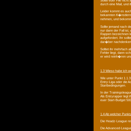
Sollte euer File nich
durch eine Mail, und 
Leider kommt es auch
bekannten K�nstlern 
nehmen, und bekomme
Sollte jemand nach de
nur dann der Fall ist
Rappen bezeichnen k
aufgefordert. Ihr sol
dar�ber nachdenken, 
Solltet ihr mehrfach 
Fehler liegt, dann s
er wird reinh�ren und 
1.3 Wieso habe ich w
Wie unter Punkt 1.1.3
Entry-Liga oder die Ad
Startbedingungen.
In der Trainingsleagu
Als Entryrapper legt 
euer Start-Budget 50
1.4 Ab welcher Punktz
Die Headz-League rei
Die Advanced-League 