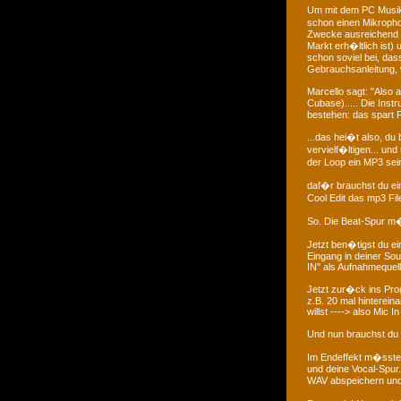
Um mit dem PC Musik 
schon einen Mikrophon
Zwecke ausreichend i
Markt erh�ltlich ist)
schon soviel bei, das
Gebrauchsanleitung, 
Marcello sagt: "Also 
Cubase)..... Die Inst
bestehen: das spart P
...das hei�t also, d
vervielf�ltigen... un
der Loop ein MP3 sein
daf�r brauchst du ein
Cool Edit das mp3 Fil
So. Die Beat-Spur m�
Jetzt ben�tigst du ei
Eingang in deiner Sou
IN" als Aufnahmequelle
Jetzt zur�ck ins Pro
z.B. 20 mal hinterein
willst ----> also Mic 
Und nun brauchst du 
Im Endeffekt m�ssten
und deine Vocal-Spur
WAV abspeichern und 