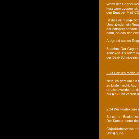
Wenn der Gegner kein
kurz zum Loopen ist, 
den Beat per Mail/I
Ist dies nicht m�glich
Umst�nden ein Regelve
der entsprechenden 
dann, ob das der Wahr
Aufgrund seines Rege
Beachte: Der Gegner 
schicken. Es reicht 
der Beat-Schnipselei r
2.13 Darf ich meine 
Nein, es geht um ein 
zu Ende macht. Auch 
erhalten werdet, so d
zur�ck und verliert d
2.14 Wie kontaktiere
Sei es, um Battles zu
Der Kontakt unter d
Gl�cklicherweise ste
Verf�gung.