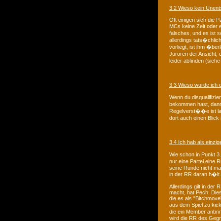
3.2 Wieso kein Unen
Oft einigen sich die 
MCs keine Zeit oder e
falsches, und es ist
allerdings tats�chli
vorliegt, ist ihm �be
Juroren der Ansicht,
leider abfinden (sieh
3.3 Wieso wurde ich di
Wenn du disqualifizie
bekommen hast, dann 
Regelverst��e ist lan
dort auch einen Blick
3.4 Ich hab als einzi
Wie schon in Punkt 3.
nur eine Partei eine
seine Runde nicht mac
in der RR daran h�lt.
Allerdings gilt in de
macht, hat Pech. Dies
die es als "Bitchmov
aus dem Spiel zu ki
die ein Member anbrin
wird die RR des Gegn