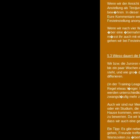
Wenn wir der Ansicht 
Anstellung als Testju
bew�hren. In dieser P
Eure Kommentare werd
Festeinstellung anony
Wenn wir nach vier W
�ber eine �bernahme
m�sst ihr auch mit e
gehen wir bei Festein
5.3 Wieso dauert die
Wir bzw. die Juroren 
bis ein paar Wochen 
steht, und wie gro� d
differieren.
(In der Training-Lea
Regel etwas l�nger. 
werden unterschiedli
zwangsl�ufig mehr zei
Auch wir sind nur Men
oder ein Studium, d
Hause kommen, werden
zu bewerten. Da wir 
dass wir auch eine 
Ein Tipp: Es gibt ne
gehen, Freunde treff
Wartezeiten zu �ber