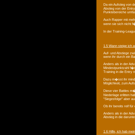
Da ein Aufstieg von d
Abstieg von der Entry 
Punktebereiche umfa
Auch Rapper mit mehr
wenn sie sich nicht 
In der Training-Leag
1.5 Wann steige ich a
Auf- und Abstiege zw
wenn ihr durch ein Ba
Anders als in der Ad
Mindestpunktzahl f�r 
Training in die Entry
Dazu m�sst ihr mind
Möglichkeit, zum Aufs
Diese vier Battles m
Niederlage erlitten h
"Siegesfolge" aber au
Ob ihr bereits reif f
Anders als in der Adv
Abstieg in die darunte
1.6 Hilfe, ich hab me