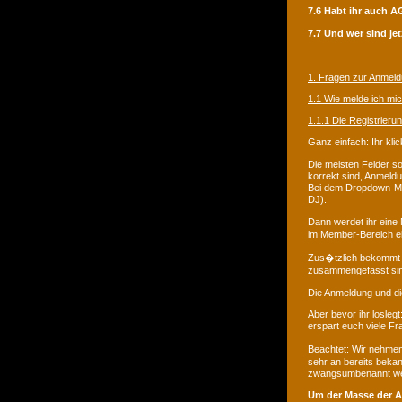
7.6 Habt ihr auch 
7.7 Und wer sind je
1. Fragen zur Anmel
1.1 Wie melde ich mi
1.1.1 Die Registrieru
Ganz einfach: Ihr kli
Die meisten Felder so
korrekt sind, Anmeld
Bei dem Dropdown-Men
DJ).
Dann werdet ihr eine
im Member-Bereich ei
Zus�tzlich bekommt i
zusammengefasst sind,
Die Anmeldung und di
Aber bevor ihr losleg
erspart euch viele Fr
Beachtet: Wir nehme
sehr an bereits beka
zwangsumbenannt we
Um der Masse der A