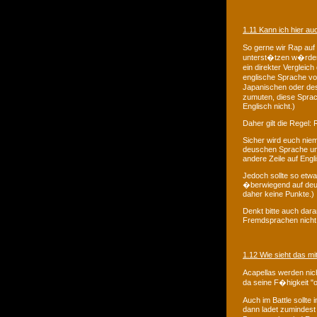
1.11 Kann ich hier au
So gerne wir Rap auf
unterst�tzen w�rden,
ein direkter Vergleic
englische Sprache vo
Japanischen oder de
zumuten, diese Sprac
Englisch nicht.)
Daher gilt die Regel:
Sicher wird euch niem
deuschen Sprache und
andere Zeile auf Engli
Jedoch sollte so etwa
�berwiegend auf deut
daher keine Punkte.)
Denkt bitte auch dar
Fremdsprachen nicht
1.12 Wie sieht das mi
Acapellas werden nic
da seine F�higkeit "o
Auch im Battle sollte
dann ladet zumindest