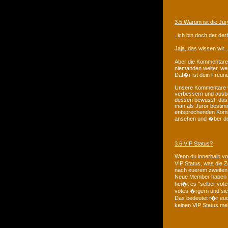
3.5 Warum ist die Ju
..ich bin doch der de
Jaja, das wissen wir..
Aber die Kommentare 
niemanden weiter, wen
Daf�r ist dein Freund
Unsere Kommentare wo
verbessern und ausba
dessen bewusst, dass 
man als Juror bestimm
entsprechenden Kommen
ansehen und �ber den
3.6 VIP Status?
Wenn du innerhalb vo
VIP Status, was die Z
nach euerem zweiten a
Neue Member haben f�
hei�t es "selber vote
votes �rgern und sic
Das bedeutet f�r euch
keinen VIP Status m