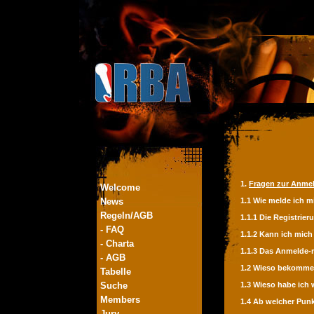
1.
Fragen zur Anme
Welcome
News
1.1 Wie melde ich m
Regeln/AGB
1.1.1 Die Registrier
- FAQ
1.1.2 Kann ich mic
- Charta
1.1.3 Das Anmelde
- AGB
1.2 Wieso bekomme 
Tabelle
Suche
1.3 Wieso habe ich 
Members
1.4 Ab welcher Punk
Jury