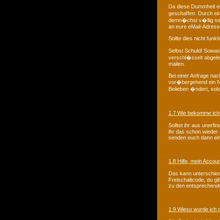
Da diese Dummheit eur
geschaffen. Durch ei
demn�chst v�llig sel
an eure eMail-Adress
Sollte dies nicht funk
Selbst Schuld! Sowas
verschl�sselt abgele
mailen.
Bei einer Anfrage n
vor�bergehend ein Ne
Belieben �ndert, sobal
1.7 Wie bekomme ich
Solltet ihr aus uner
ihr das schon wieder
senden euch dann ei
1.8 Hilfe, mein Accoun
Das kann unterschied
Freischaltcode, du gi
zu den entsprechend
1.9 Wieso wurde ich 