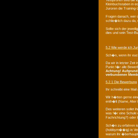
Testjuroren sind die
Kleinbuchstaben in ec
Juroren die Training
Fragen danach, wer di
schlie�lich dazu da,
Sollte sich der jeweil
dies und sein Test-B
5.2 Wie werde ich Ju
Sch�n, wenn ihr euc
Da wir in letzter Ze
Punkt f�r alle Bewer
Achtung! Aufgrund 
verbundenen Member
5.2.1 Die Bewerbung
Ihr schreibt eine Mail
Wir h�tten gerne eine
enth�lt (Name, Alter
Des weiteren sollet ih
was f�r eine Schule d
Fachrichtung?) oder 
Sch�n zu erfahren ist
(hobbym��ig) in Verb
warum ihr �berhaupt 