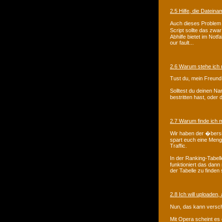
2.5 Hilfe, die Datein
Auch dieses Problem t
Script sollte das zwa
Abhilfe bietet im Not
our fault...
2.6 Warum stehe ich n
Tust du, mein Freund
Solltest du deinen Na
bestritten hast, oder 
2.7 Warum finde ich m
Wir haben der �bersich
spart euch eine Menge
Traffic.
In der Ranking-Tabel
funktioniert das dann
der Tabelle zu finden 
2.8 Ich will uploaden, 
Nun, das kann versc
Mit Opera scheint es 