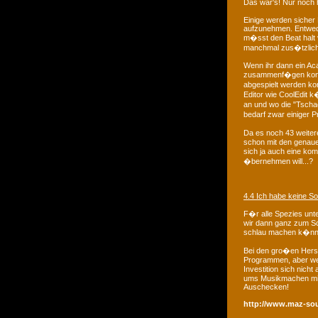
Das war's! Nur noch 
Einige werden sicher 
aufzunehmen. Entwede
m�sst den Beat halt 
manchmal zus�tzliche
Wenn ihr dann ein Ac
zusammenf�gen konnt
abgespielt werden ko
Editor wie CoolEdit k�
an und wo die "Tscha
bedarf zwar einiger P
Da es noch 43 weiter
schon mit den genaue
sich ja auch eine ko
�bernehmen will...?
4.4 Ich habe keine So
F�r alle Spezies unte
wir dann ganz zum Sc
schlau machen k�nnt
Bei den gro�en Herste
Programmen, aber wenn
Investition sich nic
ums Musikmachen mit
Auschecken!
http://www.maz-so