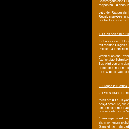
Beatvorgabe sind Rund
rappen zu k�nnen, ist
L�d der Rapper der H
Regelversto�es, und d
hochzuladen. (siehe 
1.13 Ich hab einen B
Ihr habt einen Fehle
mit rechten Dingen zu
Problem ausf�hrlich 
Wenn euch das Problem
(auf exakte Schreibwe
Bug wird von uns dann
genommen haben, so k
(das w�rde, weil alle
2. Fragen zu Battles,
2.1 Wieso kann ich n
"Man erh�lt zu n�chs
hei�t das? Die, die 
einfach nicht mehr au
herausforderbaren M
"Herausgefordert wer
sich momentan nicht i
Ganz einfach, du darf