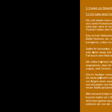
3. Fragen zur Bewer
3.1 Ich habe einen Fe
Hin und wieder kann 
sich seine Punktever
nahe legt, dass er si
Punkten neben dem 
Das ist kein Weltunter
Battle-Nummer, etc. 
korrigieren, sofern e
Solltet ihr feststell
oder �ber lange Zeit
Fall durch eine Mail 
Wir selbst k�nnen ni
angewiesen, dass ihr
zugute, weil Juroren
(Da es häufiger vork
sie damit pl�tzlich n
vor Beginn eines neue
und akzeptiert und da
neues Battle gestarte
Bitte benachrichtigt
kurzem hatten wir z.B
nicht durchgehen la
entdeckt als von der 