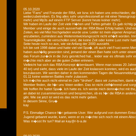
05.10.2020
Liebe "Fans" und Freunde der RBA, wir bzw. ich haben uns entschieden, die
weiterzubetreiben. Es fing alles sehr unprofessionell an mit einer Newsgroup
mehr) und Mp3s auf einem FTP Server (kennt heute keiner mehr).
Wir haben im Laufe der Zeit viele H�hen und Tiefen gehabt. Es gab richtig geil
Member und einige die auch ausserhalb der RBA Blase Erfolg hatten. Und
Zeiten, wo viel Mist hochgeladen wurde usw. Leider ist mein eigener Anspruch
anzubieten, zumindest aus Weiterentwicklungssicht nicht erf�llt worden. Im
Teammitglieder, die verschollen sind, die keine Zeit oder keine Lust mehr hat
Seite heute noch so aus, wie sie Anfang der 2000 aussieht.
Ich bin seit 1998 dabei und hatte viel viel Spa�, oft auch viel Frust wenn Me
haben ausf�llig geworden sind, jemand der einen Ban hatte sich unter eine
das Forum zur�ck in die Jury gesnitched hat... leider war es oftmals sehr 
m�chte mich aber an die guten Zeiten erinnern.
Vielleicht hat sich das RBA Konzept �berdauert. Wenn man sowas 20 Jahre 
40 ist) und sieht, dass viele im Laufe der Zeit loslassen konnten, wird es au
loszulassen. Wir werden daher in den kommenden Tagen die Neuanmeldun
01.11 keine weiteren Battles mehr zulassen.
Ich m�chte auch nicht einmal im Jahr "drohen", dass wir zumachen, damit w
Member finden, die f�r uns Voten wollen. Das ist nicht zielf�hrend und sorgt
Wir hoffen Ihr hattet Spa�. Ich hatte es. Ich werde mich demn�chst mit tho, 
an dabei ist zusammensetzen und besprechen, ob es f�r die RBA in andere
gibt. Wie sie jetzt ist wird es das nicht mehr geben.
In diesem Sinne, Gru�
kay
P.S. Einmalige Chance f�r gebannte User. Wer aufgrund von dummen Entsc
Jugend gebannt wurde, kann, wenn er es m�chte sich noch mit einem Absch
Was m�sst Ihr tun? Mail an kay@r-b-a.de