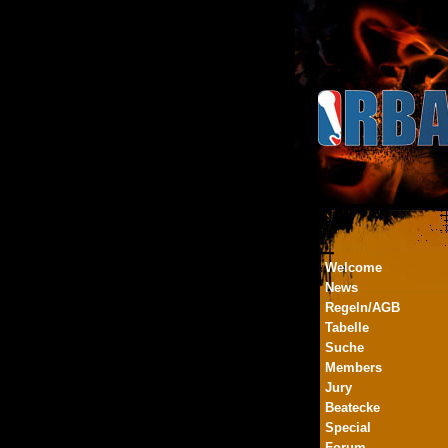
Welcome
News
Regeln/AGB
Tabelle
Suche
Members
Jury
Beatecke
Special
Forum