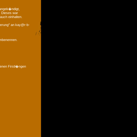
 angek�ndigt,
. Dieses war
auch einhalten.
derung" an kay@r-b-
 umbenennen.
denen Firstl�ngen