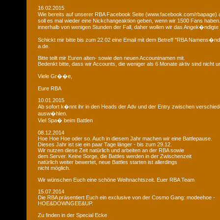
16.02.2015
Wie bereits auf unserer RBA Facebook Seite (www.facebook.com/rbapage)
soll es mal wieder eine Nickchangeaktion geben, wenn wir 1500 Fans haben
innerhalb von wenigen Stunden der Fall, daher wollen wir das Angek�ndigte 
Schickt mir bitte bis zum 22.02 eine Email mit dem Betreff "RBA Namens�n
a.de.
Bitte teilt mir Euren alten- sowie den neuen Accountnamen mit.
Bedenkt bitte, dass wir Accounts, die weniger als 6 Monate aktiv sind nicht
Viele Gr��e,
Eure RBA
10.01.2015
Ab sofort k�nnt ihr in den Heads der Adv und der Entry zwischen verschie
ausw�hlen.
Viel Spa� beim Battlen
08.12.2014
Hoe Hoe Hoe oder so. Auch in diesem Jahr machen wir eine Battlepause.
Dieses Jahr ist sie ein paar Tage länger - bis zum 29.12.
Wir nutzen diese Zeit natürlich und arbeiten an der RBA sowie
dem Server. Keine Sorge, die Battles werden in der Zwischenzeit
natürlich weiter bewertet, neue Battles starten ist allerdings
nicht möglich.
Wir wünschen Euch eine schöne Weihnachtszeit. Euer RBA Team
15.07.2014
Die RBA präsentiert Euch ein exclusive von der Cosmo Gang: modeehoe -
HOE&DOWNGEE&UP.
Zu finden in der Special Ecke