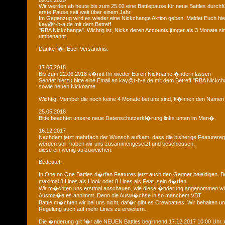
09.02.2020
Wir werden ab heute bis zum 25.02 eine Battlepause für neue Battles durchfü
erste Pause seit weit über einem Jahr.
Im Gegenzug wird es wieder eine Nickchange Aktion geben. Meldet Euch hier
kay@r-b-a.de mit dem Betreff
"RBA Nickchange". Wichtig ist, Nicks deren Accounts jünger als 3 Monate si
umbenannt.
Danke f�r Euer Versändnis.
17.06.2018
Bis zum 22.06.2018 k�nnt Ihr wieder Euren Nickname �ndern lassen
Sendet hierzu bitte eine Email an kay@r-b-a.de mit dem Betreff "RBA Nickch
sowie neuen Nickname.
Wichtig: Member die noch keine 4 Monate bei uns sind, k�nnen den Namen
25.05.2018
Bitte beachtet unsere neue Datenschutzerkl�rung links unten im Men�.
16.12.2017
Nachdem jetzt mehrfach der Wunsch aufkam, dass die bisherige Featurere
werden soll, haben wir uns zusammengesetzt und beschlossen,
diese ein wenig aufzuweichen.
Bedeutet:
In One on One Battles d�rfen Features jetzt auch den Gegner beleidigen. B
maximal 8 Lines als Hook oder 8 Lines als Feat. sein d�rfen.
Wir m�chten uns erstmal anschauen, wie diese �nderung angenommen wi
Ausma�e es annimmt. Denn die Ausw�chse in so manchem VBT
Battle m�chten wir bei uns nicht, daf�r gibt es Crewbattles. Wir behalten uns
Regelung auch auf mehr Lines zu erweitern.
Die �nderung gilt f�r alle NEUEN Battles beginnend 17.12.2017 10:00 Uhr. A