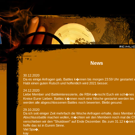
News
30.12.2020
Da es einige Anfragen gab, Battles k�nnen bis morgen 23:59 Uhr gestartet 
Habt einen guten Rutsch und hoffentlich wird 2021 besser.
24.12.2020
Liebe Member und Battleinteressierte, die RBA w�nscht Euch ein sch�nes
Kreise Eurer Lieben. Battles k�nnen noch eine Woche gestartet werden bis
werden alle abgeschlossenen Battles noch bewerten. Bleibt gesund.
29.10.2020
Da ich seit einiger Zeit mehrfach die Woche Anfragen erhalte, dass Member 
Abschlussbattle machen wollen, m�chten wir den Membern noch mal die C
verschieben wir den "Shutdown" auf Ende Dezember. Bis zum 31.12 k�nnt Ih
hoffe das ist in Eurem Sinne.
Viel Spa�,
kay