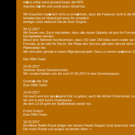
w�re unfair wenn jemand bspw. die RR3
machen d�rfte und somit einen Vorteil hat.
Wir brauchen nat�rlich nicht zu erw�hnen, dass die Features nicht in die B
behaltet das im Hinterkopf wenn Ihr erheblich
weniger Lines dadurch hat als Euer Gegner.
06.12.2017
Wir freuen uns, Euch mitzuteilen, dass alle neuen Uploads ab jetzt im Format
hochgeladen werden.
Bevor jetzt Stimmen hochkommen, dass 192 oder 256 kbits noch cooler sei 
Formate, ja da habt Ihr Recht. Die Platte des Servers gibt aber derzeit nich
Plattenplatz her.
Wir sind aber gerade in einem Migrationsprojekt. Dazu zu einem sp�teren Z
Eier RBA-Team
24.05.2017
Sommer Sonne Sonnenschein..
Wir verabschieben uns bis zum 07.06.2017 in eine Sommerpause.
Genie�t die Zeit.
Euer RBA-Team
15.04.2017
Um euch und uns gen�gend Zeit zu geben, auch die letzten Osternester z
wir uns in eine kurze Osterpause.
Ab dem 22.04 geht der Battlebetrieb wieder los.
Frohe Ostern
Euer RBA-Team
16.03.2017
Ein Allstar Battle-Royal einiger der besten Heads Rapper (und asterone) steh
Die erste Runde von punjizz ist bereits oben ->