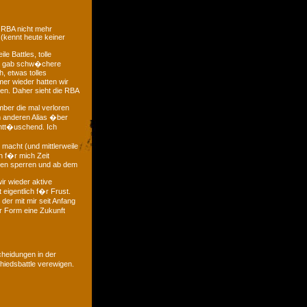
 RBA nicht mehr
 (kennt heute keiner
e Battles, tolle
 es gab schw�chere
, etwas tolles
mer wieder hatten wir
ten. Daher sieht die RBA
mber die mal verloren
m anderen Alias �ber
entt�uschend. Ich
macht (und mittlerweile
ch f�r mich Zeit
gen sperren und ab dem
ir wieder aktive
 eigentlich f�r Frust.
der mit mir seit Anfang
r Form eine Zukunft
heidungen in der
iedsbattle verewigen.