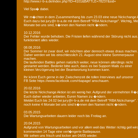
http://www.r-b-a.de/index.php?ID=4101&BATTLE=78237&sid=
Viel Spa� dabei.
Wir m�chten in dem Zusammenhang bis zum 23.03 eine neue Nickchange Ak
Euch dazu bei jury@r-b-a.de mit dem Betreff "RBA Nickchange". Wichtig, M
Monate bei uns sind, k�nnen den Namen nicht �ndern.
10.12.2016
Der Fehler wurde behoben. Die Fristen liefen während der Störung nicht aus
funktioniert alles wieder.
08.08.2016
Der Sommer ist zwar doof, wir möchten aber dennoch etwas draus machen.
Daher werden wir bis einschliesslich 21. August eine kleine Sommerpause
machen.
Die laufenden Battles gehen natürlich weiter, neue können allerdings nicht
gestartet werden. Bedenkt bitte auch, dass es bei Support-Mails zu einer
kleinen Verzögerung bei der Beantwortung kommen kann.
Ihr könnt Euch gerne in der Zwischenzeit die tollen Interviews auf unserer
FB Seite https://www.facebook.com/rbapage/ anschauen.
20.02.2016
Die letzte Nickchange Aktion ist ein wenig her. Aufgrund der vermehrten R
Euch daher wieder anbieten, Euren Namen zu �ndern.
Meldet Euch bis 24.02 bei jury@r-b-a.de mit dem Betreff "RBA Nickchange".
noch keine 4 Monate bei uns sind k�nnen den Namen nicht �ndern.
03.05.2015
Die Wartungsarbeiten dauern leider noch bis Freitag an.
20.04.2015
Aufgrund von Wartungsarbeiten und vor allem weil das Wetter richtig geil wird
kommenden 14 Tage eine verl�ngerte Battlepause.
Wir sehen uns frisch und locker am 04/05 wieder.