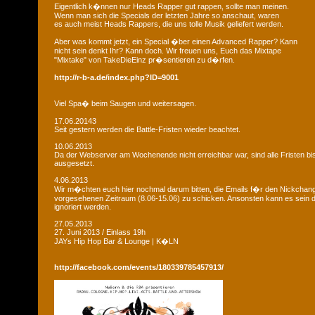
Eigentlich k�nnen nur Heads Rapper gut rappen, sollte man meinen.
Wenn man sich die Specials der letzten Jahre so anschaut, waren
es auch meist Heads Rappers, die uns tolle Musik geliefert werden.
Aber was kommt jetzt, ein Special �ber einen Advanced Rapper? Kann
nicht sein denkt Ihr? Kann doch. Wir freuen uns, Euch das Mixtape
"Mixtake" von TakeDieEinz pr�sentieren zu d�rfen.
http://r-b-a.de/index.php?ID=9001
Viel Spa� beim Saugen und weitersagen.
17.06.20143
Seit gestern werden die Battle-Fristen wieder beachtet.
10.06.2013
Da der Webserver am Wochenende nicht erreichbar war, sind alle Fristen bis
ausgesetzt.
4.06.2013
Wir m�chten euch hier nochmal darum bitten, die Emails f�r den Nickchan
vorgesehenen Zeitraum (8.06-15.06) zu schicken. Ansonsten kann es sein d
ignoriert werden.
27.05.2013
27. Juni 2013 / Einlass 19h
JAYs Hip Hop Bar & Lounge | K�LN
http://facebook.com/events/180339785457913/