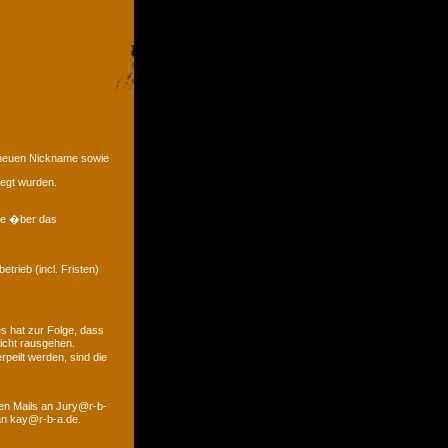
e neuen Nickname sowie
legt wurden.
eme �ber das
trieb (incl. Fristen)
s hat zur Folge, dass
icht rausgehen.
peilt werden, sind die
den Mails an Jury@r-b-
 an kay@r-b-a.de.