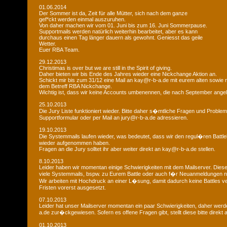
01.06.2014
Der Sommer ist da, Zeit für alle Mütter, sich nach dem ganze
gef*ckt werden einmal auszuruhen.
Von daher machen wir vom 01. Juni bis zum 16. Juni Sommerpause.
Supportmails werden natürlich weiterhin bearbeitet, aber es kann
durchaus einen Tag länger dauern als gewohnt. Geniesst das geile
Wetter.
Euer RBA Team.
29.12.2013
Christimas is over but we are still in the Spirit of giving.
Daher bieten wir bis Ende des Jahres wieder eine Nickchange Aktion an.
Schickt mir bis zum 31/12 eine Mail an kay@r-b-a.de mit eurem alten sowi
dem Betreff RBA Nickchange.
Wichtig ist, dass wir keine Accounts umbenennen, die nach September ange
25.10.2013
Die Jury Liste funktioniert wieder. Bitte daher s�mtliche Fragen und Probl
Supportformular oder per Mail an jury@r-b-a.de adressieren.
19.10.2013
Die Systemmails laufen wieder, was bedeutet, dass wir den regul�ren Battlebe
wieder aufgenommen haben.
Fragen an die Jury solltet ihr aber weiter direkt an kay@r-b-a.de stellen.
8.10.2013
Leider haben wir momentan einige Schwierigkeiten mit dem Mailserver. Diese
viele Systemmails, bspw. zu Eurem Battle oder auch f�r Neuanmeldungen n
Wir arbeiten mit Hochdruck an einer L�sung, damit dadurch keine Battles ver
Fristen vorerst ausgesetzt.
07.10.2013
Leider hat unser Mailserver momentan ein paar Schwierigkeiten, daher wer
a.de zur�ckgewiesen. Sofern es offene Fragen gibt, stellt diese bitte direkt
01.10.2013