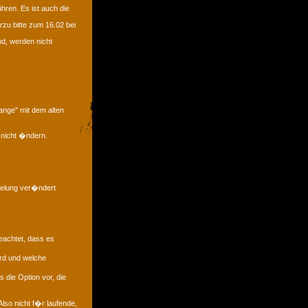
hren. Es ist auch die
zu bitte zum 16.02 bei
nd, werden nicht
ange" mit dem alten
 nicht �ndern.
gelung ver�ndert
eachtet, dass es
rd und welche
 die Option vor, die
lso nicht f�r laufende,