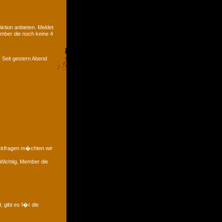
tion anbieten. Meldet
ember die noch keine 4
. Seit gestern Abend
�ckfragen m�chten wir
 Wichtig, Member die
, gibt es f�r die