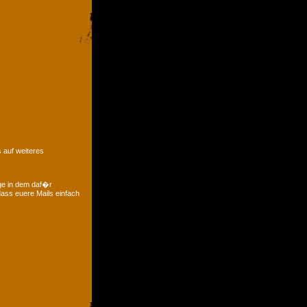
 auf weiteres
ge in dem daf�r
ass euere Mails einfach