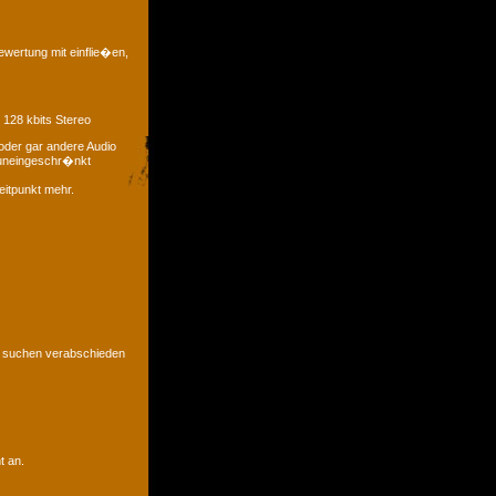
ewertung mit einflie�en,
 128 kbits Stereo
oder gar andere Audio
t uneingeschr�nkt
eitpunkt mehr.
u suchen verabschieden
t an.