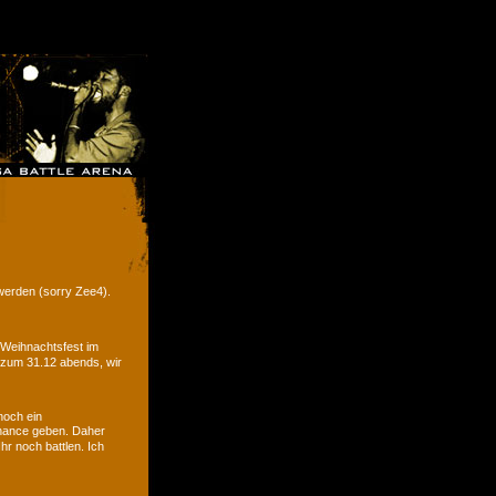
werden (sorry Zee4).
 Weihnachtsfest im
 zum 31.12 abends, wir
noch ein
hance geben. Daher
r noch battlen. Ich