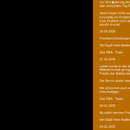
zur Verz�gerung der
bitte nicht jeden Tag
Stand heute 14:00 wur
kurzzeitig ein Proble
Euer Problem noch ni
jury@r-b-a.de!
29.04.2009
Fristüberschreitunge
Viel Spaß beim Battle
Das RBA - Team
27.04.2009
Leider wurde in den 
Mitleidenschaft gezo
Fristen der Battles b
Die Server laufen wied
Wir wünschen euch we
entschuldigen.
Das RBA - Team
08.02.2009
Ab sofort werden Fri
Viel Spaß beim Battle
04.02.2009