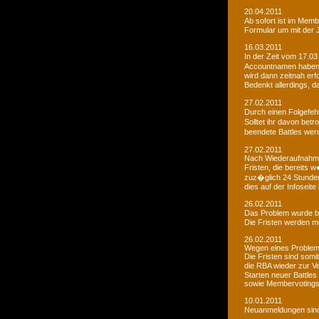
20.04.2011
Ab sofort ist im Memb
Formular um mit der J
16.03.2011
In der Zeit vom 17.03
Accountnamen haben w
wird dann zeitnah erf
Bedenkt allerdings, 
27.02.2011
Durch einen Folgefeh
Solltet ihr davon betr
beendete Battles wer
27.02.2011
Nach Wiederaufnahme d
Fristen, die bereits
zuz�glich 24 Stunden 
dies auf der Infoseite
26.02.2011
Das Problem wurde b
Die Fristen werden m
26.02.2011
Wegen eines Problems
Die Fristen sind somi
die RBA wieder zur 
Starten neuer Battles
sowie Membervotings.
10.01.2011
Neuanmeldungen sind