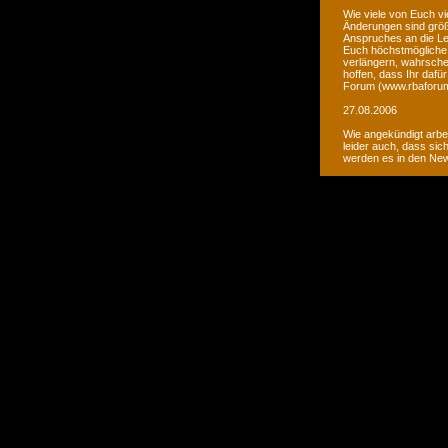
Wie viele von Euch vi
Änderungen sind größ
Anspruches an die Le
Euch höchstmögliche 
verlängern, wahrsche
hoffen, dass Ihr daf
Forum (www.rbaforum
27.08.2006
Wie angekündigt arbe
leider auch, dass sic
werden es in den Ne