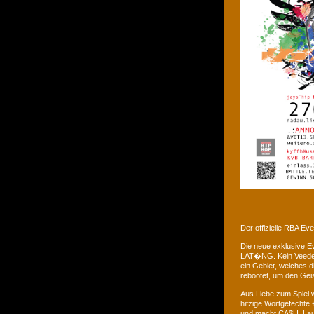
Der offizielle RBA E
Die neue exklusive 
LAT�NG. Kein Veedel 
ein Gebiet, welches d
rebootet, um den Gei
Aus Liebe zum Spiel w
hitzige Wortgefechte 
und macht CA$H. Laus