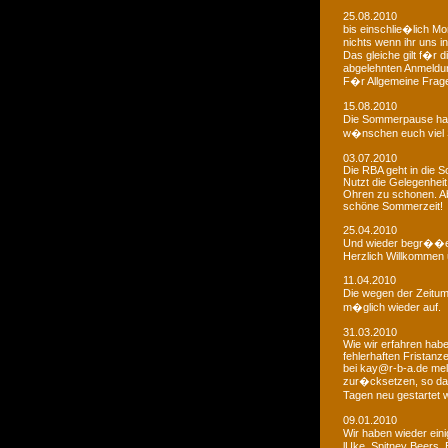
25.08.2010
bis einschlie�lich Mo
nichts wenn ihr uns in
Das gleiche gilt f�r 
abgelehnten Anmeldu
F�r Allgemeine Fragen
15.08.2010
Die Sommerpause hat
w�nschen euch viel 
03.07.2010
Die RBA geht in die
Nutzt die Gelegenheit
Ohren zu schonen. Ab
schöne Sommerzeit!
25.04.2010
Und wieder begr��e
Herzlich Willkommen u
11.04.2010
Die wegen der Zeitums
m�glich wieder auf.
31.03.2010
Wie wir erfahren habe
fehlerhaften Fristanz
bei kay@r-b-a.de mel
zur�cksetzen, so das
Tagen neu gestartet
09.01.2010
Wir haben wieder ein
lUke, Spitney Beers, 