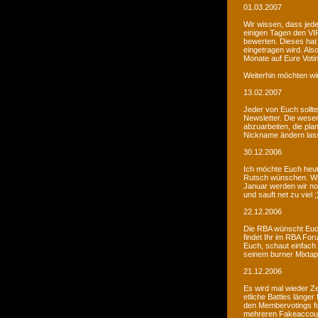
01.03.2007
Wir wissen, dass jede
einigen Tagen den VIP
bewerten. Dieses hat 
eingetragen wird. Als
Monate auf Eure Voti
Weiterhin möchten wi
13.02.2007
Jeder von Euch sollte 
Newsletter. Die wesen
abzuarbeiten, die pla
Nickname ändern lass
30.12.2006
Ich möchte Euch heut
Rutsch wünschen. Wir 
Januar werden wir noc
und sauft net zu viel ;
22.12.2006
Die RBA wünscht Euch
findet Ihr im RBA Fo
Euch, schaut einfach
seinem burner Mixtap
21.12.2006
Es wird mal wieder Ze
etliche Battles länge
den Membervotings fun
mehreren Fakeaccount