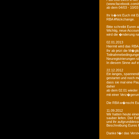
(www.facebook.com/r
ab dem 04/03 - 10/03
Ihr k�nnt Euch mit 
RBA #Nickchange.
Bitte schreibt Euren
Wichtig, neue Account
wird die �nderung na
02.01.2013
Hiermit wird das RBA-
Ihr ab jetzt die M�g
Teilnahmebedingungen 
Neuregistrierungen s
In diesem Sinne auf 
22.12.2012
Ein langes, spannendes
gestartet und noch m
dass sie mal eine Pa
daher
ab dem 02.01 wieder 
mit einer Verz�gerun
Die RBA w�nscht Euc
11.09.2012
Wir hatten heute ein
sauber liefen. Der Feh
und ihr aufgrunddesse
Beschreibung Eures 
Danke f�r das Vers