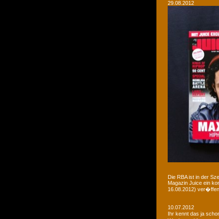
29.08.2012
Die RBA ist in der Sz
Magazin Juice ein ko
16.08.2012) ver�ffent
10.07.2012
Ihr kennt das ja sch