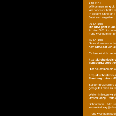
4.01.2011
Willkommen zur�ck
Wir hoffen ihr hatte
In diesem Sinne ein 
Jetzt zum negativen:
20.12.2010
Die RBA geht in di
Ab dem 3.01. im neue
frohe Weihnachten un
15.12.2010
Da es draussen schei
dem RBA Shirt Verkau
Es handelt sich um fo
http://kirchenkreis-
flensburg.de/root.6/
Hier bekommen die O
http://kirchenkreis-
flensburg.de/root.6/
Bei der Einzelfallhi
geregelte Leben zu fi
Weiterhin bieten wir
Umsatz abzgl. Porto e
Schaut hierzu bitte u
kontaktiert kay@r-b-
Frohe Weihnachtszei