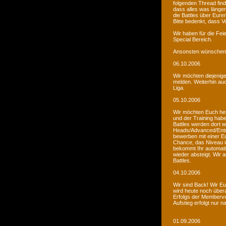
folgenden Thread fin
dass alles was länger
die Battles über Eur
Bitte bedenkt, dass V
Wir haben für die Fei
Special Bereich.
Ansonsten wünschen 
06.10.2006
Wir möchten diejenige
melden. Weiterhin auc
Liga.
05.10.2006
Wir möchten Euch he
und der Training habe
Battles werden dort w
Heads/Advanced/Entr
bewerben mit einer Eu
Chance, das Niveau in
bekommt Ihr automatis
wieder absteigt. Wir
Battles.
04.10.2006
Wir sind Back! Wir Euc
wird heute noch übera
Erfolgs der Membervot
Aufstieg erfolgt nur 
01.09.2006