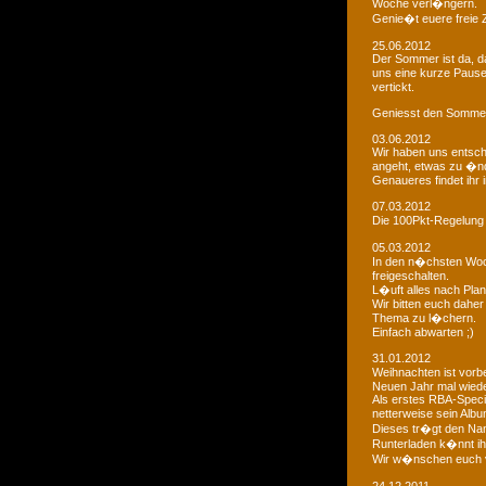
Woche verl�ngern.
Genie�t euere freie
25.06.2012
Der Sommer ist da, da
uns eine kurze Paus
vertickt.
Geniesst den Sommer
03.06.2012
Wir haben uns entsch
angeht, etwas zu �n
Genaueres findet ihr 
07.03.2012
Die 100Pkt-Regelung
05.03.2012
In den n�chsten Woc
freigeschalten.
L�uft alles nach Pla
Wir bitten euch dahe
Thema zu l�chern.
Einfach abwarten ;)
31.01.2012
Weihnachten ist vorb
Neuen Jahr mal wiede
Als erstes RBA-Speci
netterweise sein Albu
Dieses tr�gt den Na
Runterladen k�nnt ih
Wir w�nschen euch 