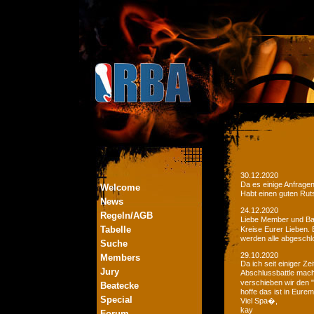
30.12.2020
Da es einige Anfrage
Welcome
Habt einen guten Ruts
News
24.12.2020
Regeln/AGB
Liebe Member und Bat
Tabelle
Kreise Eurer Lieben.
werden alle abgeschl
Suche
29.10.2020
Members
Da ich seit einiger Z
Jury
Abschlussbattle mac
verschieben wir den 
Beatecke
hoffe das ist in Eurem
Special
Viel Spa�,
kay
Forum