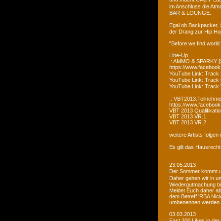
im Anschluss die Atm
BAR & LOUNGE.
Egal ob Backpacker, 
der Drang zur Hip Ho
"Before we find world
Line-Up
.: AMMO & SPARKY [S
https://www.faceboo
YouTube Link: Trac
YouTube Link: Trac
YouTube Link: Tra
.: VBT2013.Teilnehme
https://www.facebook
VBT 2013 Qualifikatio
VBT 2013 VR.1
VBT 2013 VR.2
weitere Artists folge
Es gilt das Hausrecht
23.05.2013
Der Sommer kommt un
Daher gehen wir in u
Wiedergutmachung bi
Meldet Euch daher ab
dem Betreff 'RBA Nick
umbenennen werden.
03.03.2013
Fast 200 Likes in de