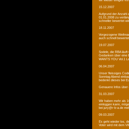
wir wieder einiges vor
15.12.2007
Aufgrund der Anzahl 
01.01.2008 zu verlän
schneller bewertet wi
18.11.2007
Vorgezogene Weihnach
auch schnell bewertet
19.07.2007
Sodele, die RBA läuft 
Gedanken über eine 
WANTS YOU Vol.1 Let�s
06.04.2007
Unser fleissiges Codi
Sonntag Abend einbaue
bedenkt dieses bei E
Genauere Infos über 
31.03.2007
Wir haben mehr als 10
einloggen kann, möge
bei jury@r-b-a.de me
09.03.2007
Es geht wieder los, di
Voter wird mit dem VIP