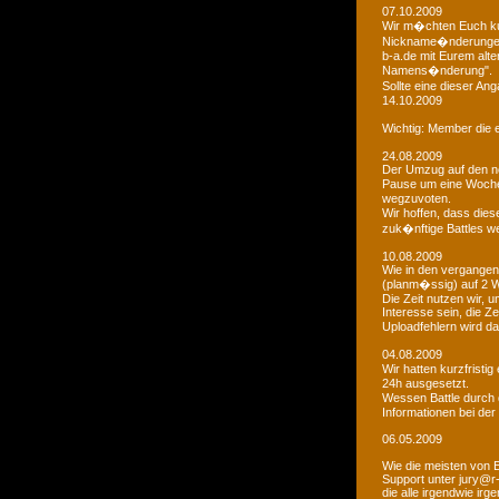
07.10.2009
Wir m�chten Euch kur
Nickname�nderungen 
b-a.de mit Eurem alt
Namens�nderung".
Sollte eine dieser An
14.10.2009
Wichtig: Member die e
24.08.2009
Der Umzug auf den ne
Pause um eine Woche 
wegzuvoten.
Wir hoffen, dass dies
zuk�nftige Battles we
10.08.2009
Wie in den vergangen
(planm�ssig) auf 2 
Die Zeit nutzen wir,
Interesse sein, die Z
Uploadfehlern wird 
04.08.2009
Wir hatten kurzfristi
24h ausgesetzt.
Wessen Battle durch 
Informationen bei der
06.05.2009
Wie die meisten von 
Support unter jury@r
die alle irgendwie i