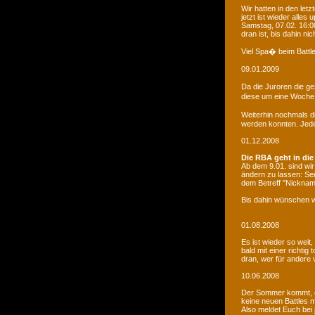
Wir hatten in den le
jetzt ist wieder alles
Samstag, 07.02. 16:00
dran ist, bis dahin ni
Viel Spa� beim Battle
09.01.2009
Da die Juroren die g
diese um eine Woche 
Weiterhin nochmals d
werden konnten. Jede 
01.12.2008
Die RBA geht in die
Ab dem 9.01. sind wi
ändern zu lassen: Se
dem Betreff "Nicknam
Bis dahin wünschen w
01.08.2008
Es ist wieder so weit
bald mit einer richti
dran, wer für andere 
10.06.2008
Der Sommer kommt, d
keine neuen Battles
Also meldet Euch bei