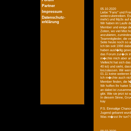
Partner
05.10.2020
Impressum
Liebe "Fans" und Fre
weiterzubetreiben. Es
Datenschutz-
mehr) und Mp3s auf e
erklärung
Wir haben im Laufe der
Member und einige di
Zeiten, wo viel Mist 
anzubieten, zumindest
Teammitglieder, die v
Seite heute noch so a
Ich bin seit 1998 dab
haben ausf�llig gewo
das Forum zur�ck in d
m�chte mich aber an 
Vielleicht hat sich 
40 ist) und sieht, das
loszulassen. Wir we
01.11 keine weiteren 
Ich m�chte auch nich
Member finden, die f�
Wir hoffen Ihr hattet
an dabei ist zusamme
gibt. Wie sie jetzt is
In diesem Sinne, Gr
kay
P.S. Einmalige Chan
Jugend gebannt wurde
Was m�sst Ihr tun? 