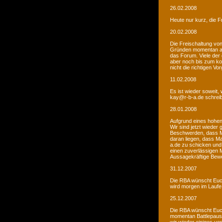
26.02.2008
Heute nur kurz, die F
20.02.2008
Die Freischaltung vo
Gründen momentan au
das Forum. Viele de
aber noch bis zum kom
nicht die richtigen V
11.02.2008
Es ist wieder soweit,
kay@r-b-a.de schreib
28.01.2008
Aufgrund eines hohen
Wir sind jetzt wieder
Beschwerden, dass M
daran liegen, dass Ma
a.de zu schicken und
einen zuverlässigen 
Aussagekräftige Bew
31.12.2007
Die RBA wünscht Euch
wird morgen im Laufe 
25.12.2007
Die RBA wünscht Euch
momentan Battlepause