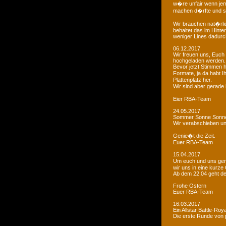
w�re unfair wenn je
machen d�rfte und som
Wir brauchen nat�rlic
behaltet das im Hinte
weniger Lines dadurc
06.12.2017
Wir freuen uns, Euch 
hochgeladen werden.
Bevor jetzt Stimmen 
Formate, ja da habt I
Plattenplatz her.
Wir sind aber gerade
Eier RBA-Team
24.05.2017
Sommer Sonne Sonne
Wir verabschieben u
Genie�t die Zeit.
Euer RBA-Team
15.04.2017
Um euch und uns gen
wir uns in eine kurze
Ab dem 22.04 geht der
Frohe Ostern
Euer RBA-Team
16.03.2017
Ein Allstar Battle-Ro
Die erste Runde von p