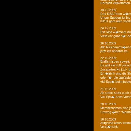
Herzlich Willkommen u
30.12.2009
Das RBA Team w�nscht
Unser Support ist bis 
03/01 geht alles wied
24.12.2009
Die RBA w�nscht euc
Vielleicht gabs f�r d
26.10.2009
Alle Nicknamew�nsche
jetzt ein anderer ist.
22.10.2009
Endlich ist es soweit, 
Es gibt sie in 8 ver
Zusatzdrucks (z.b. 
Erh�ltlich sind die Sh
oder f�r die tippfaule
viel Spa� beim bestel
21.10.2009
Ab sofort steht euch
Viel Spa� beim Voten
20.10.2009
Membernamen sind je
Umweg �ber "Membe
16.10.2009
Aufgrund eines klein
Verst�ndnis.