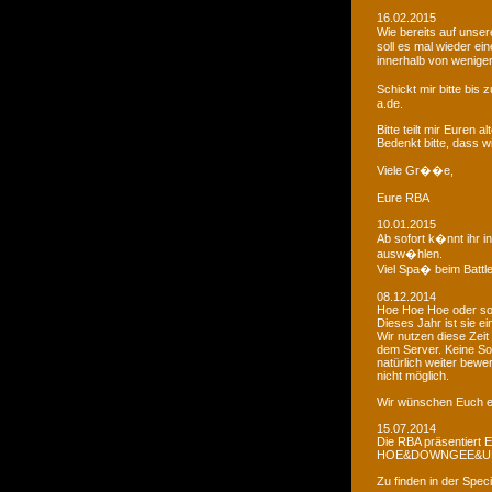
16.02.2015
Wie bereits auf uns
soll es mal wieder e
innerhalb von wenigen
Schickt mir bitte bi
a.de.
Bitte teilt mir Euren
Bedenkt bitte, dass w
Viele Gr��e,
Eure RBA
10.01.2015
Ab sofort k�nnt ihr 
ausw�hlen.
Viel Spa� beim Battl
08.12.2014
Hoe Hoe Hoe oder so.
Dieses Jahr ist sie e
Wir nutzen diese Zeit
dem Server. Keine Sor
natürlich weiter bewer
nicht möglich.
Wir wünschen Euch e
15.07.2014
Die RBA präsentiert 
HOE&DOWNGEE&U
Zu finden in der Spec