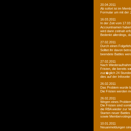
20.04.2011
Ab sofort ist im Memb
Formular um mit der J
16.03.2011
In der Zeit vom 17.03
Accountnamen haben w
wird dann zeitnah erf
Bedenkt allerdings, 
27.02.2011
Durch einen Folgefeh
Solltet ihr davon betr
beendete Battles wer
27.02.2011
Nach Wiederaufnahme d
Fristen, die bereits
zuz�glich 24 Stunden 
dies auf der Infoseite
26.02.2011
Das Problem wurde b
Die Fristen werden m
26.02.2011
Wegen eines Problems
Die Fristen sind somi
die RBA wieder zur 
Starten neuer Battles
sowie Membervotings.
10.01.2011
Neuanmeldungen sind