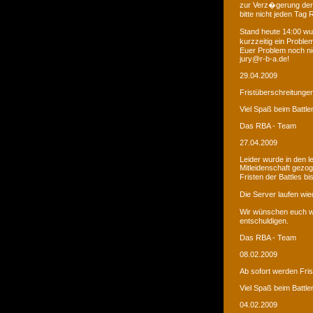
zur Verz�gerung der
bitte nicht jeden Tag
Stand heute 14:00 wur
kurzzeitig ein Proble
Euer Problem noch ni
jury@r-b-a.de!
29.04.2009
Fristüberschreitunge
Viel Spaß beim Battle
Das RBA - Team
27.04.2009
Leider wurde in den 
Mitleidenschaft gezo
Fristen der Battles b
Die Server laufen wied
Wir wünschen euch we
entschuldigen.
Das RBA - Team
08.02.2009
Ab sofort werden Fri
Viel Spaß beim Battle
04.02.2009