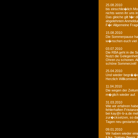
25.08.2010
bis einschlie�lich Mo
nichts wenn ihr uns in
Das gleiche gilt f�r 
abgelehnten Anmeldu
F�r Allgemeine Fragen
15.08.2010
Die Sommerpause hat
w�nschen euch viel 
03.07.2010
Die RBA geht in die
Nutzt die Gelegenheit
Ohren zu schonen. Ab
schöne Sommerzeit!
25.04.2010
Und wieder begr��e
Herzlich Willkommen u
11.04.2010
Die wegen der Zeitums
m�glich wieder auf.
31.03.2010
Wie wir erfahren habe
fehlerhaften Fristanz
bei kay@r-b-a.de mel
zur�cksetzen, so das
Tagen neu gestartet
09.01.2010
Wir haben wieder ein
lUke, Spitney Beers, 