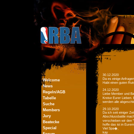
30.12.2020
Da es einige Anfrage
Welcome
Habt einen guten Ruts
News
24.12.2020
Regeln/AGB
Liebe Member und Bat
Tabelle
Kreise Eurer Lieben.
werden alle abgeschl
Suche
29.10.2020
Members
Da ich seit einiger Z
Jury
Abschlussbattle mac
verschieben wir den 
Beatecke
hoffe das ist in Eurem
Special
Viel Spa�,
kay
Forum