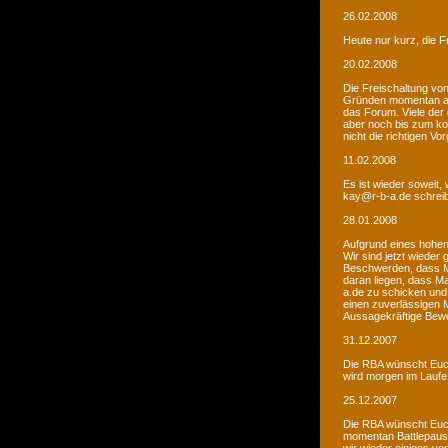
26.02.2008
Heute nur kurz, die F
20.02.2008
Die Freischaltung vo
Gründen momentan au
das Forum. Viele de
aber noch bis zum kom
nicht die richtigen V
11.02.2008
Es ist wieder soweit,
kay@r-b-a.de schreib
28.01.2008
Aufgrund eines hohen
Wir sind jetzt wieder
Beschwerden, dass M
daran liegen, dass Ma
a.de zu schicken und
einen zuverlässigen 
Aussagekräftige Bew
31.12.2007
Die RBA wünscht Euch
wird morgen im Laufe 
25.12.2007
Die RBA wünscht Euch
momentan Battlepause