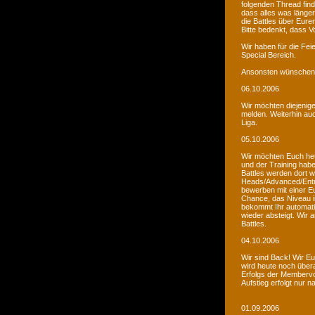
folgenden Thread fin
dass alles was länger
die Battles über Eur
Bitte bedenkt, dass V
Wir haben für die Fei
Special Bereich.
Ansonsten wünschen 
06.10.2006
Wir möchten diejenige
melden. Weiterhin auc
Liga.
05.10.2006
Wir möchten Euch he
und der Training habe
Battles werden dort w
Heads/Advanced/Entr
bewerben mit einer Eu
Chance, das Niveau in
bekommt Ihr automatis
wieder absteigt. Wir
Battles.
04.10.2006
Wir sind Back! Wir Euc
wird heute noch übera
Erfolgs der Membervot
Aufstieg erfolgt nur 
01.09.2006