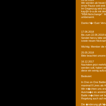
09.02.2020
Wir werden ab heute b
erste Pause seit weit
Im Gegenzug wird es 
kay@r-b-a.de mit dem
"RBA Nickchange". Wic
umbenannt.
Danke f�r Euer Vers
17.06.2018
Bis zum 22.06.2018 
Sendet hierzu bitte e
sowie neuen Nicknam
Wichtig: Member die 
25.05.2018
Bitte beachtet unser
16.12.2017
Nachdem jetzt mehrf
werden soll, haben 
diese ein wenig aufz
Bedeutet:
In One on One Battle
maximal 8 Lines als H
Wir m�chten uns ers
Ausma�e es annimmt
Battle m�chten wir be
Regelung auch auf me
Die �nderung gilt f�r