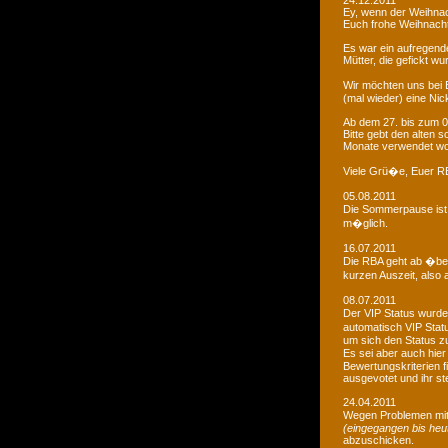
24.12.2011
Ey, wenn der Weihnac
Euch frohe Weihnacht
Es war ein aufregendes
Mütter, die gefickt wu
Wir möchten uns bei 
(mal wieder) eine Nic
Ab dem 27. bis zum 0
Bitte gebt den alten
Monate verwendet wo
Viele Grü�e, Euer 
05.08.2011
Die Sommerpause ist 
m�glich.
16.07.2011
Die RBA geht ab �be
kurzen Auszeit, also 
08.07.2011
Der VIP Status wurde 
automatisch VIP Stat
um sich den Status zu
Es sei aber auch hie
Bewertungskriterien f
ausgevotet und ihr ste
24.04.2011
Wegen Problemen mit
(eingegangen bis heu
abzuschicken.