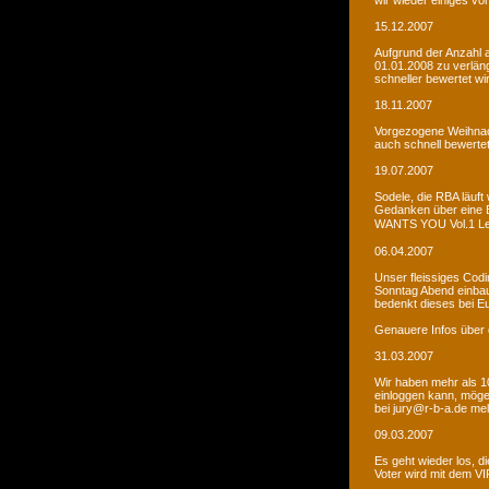
wir wieder einiges vor
15.12.2007
Aufgrund der Anzahl 
01.01.2008 zu verlän
schneller bewertet wi
18.11.2007
Vorgezogene Weihnach
auch schnell bewertet
19.07.2007
Sodele, die RBA läuft 
Gedanken über eine 
WANTS YOU Vol.1 Let�s
06.04.2007
Unser fleissiges Codi
Sonntag Abend einbaue
bedenkt dieses bei E
Genauere Infos über 
31.03.2007
Wir haben mehr als 10
einloggen kann, möge
bei jury@r-b-a.de me
09.03.2007
Es geht wieder los, di
Voter wird mit dem VIP