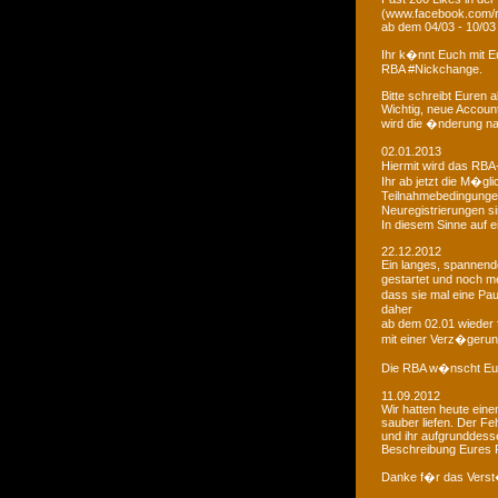
(www.facebook.com/r
ab dem 04/03 - 10/03
Ihr k�nnt Euch mit 
RBA #Nickchange.
Bitte schreibt Euren
Wichtig, neue Account
wird die �nderung na
02.01.2013
Hiermit wird das RBA-
Ihr ab jetzt die M�g
Teilnahmebedingungen 
Neuregistrierungen s
In diesem Sinne auf 
22.12.2012
Ein langes, spannendes
gestartet und noch m
dass sie mal eine Pa
daher
ab dem 02.01 wieder 
mit einer Verz�gerun
Die RBA w�nscht Euc
11.09.2012
Wir hatten heute ein
sauber liefen. Der Feh
und ihr aufgrunddesse
Beschreibung Eures 
Danke f�r das Vers