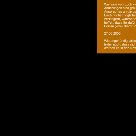
Wie viele von Euch vi
Änderungen sind größ
Anspruches an die Le
Euch höchstmögliche 
verlängern, wahrsche
hoffen, dass Ihr daf
Forum (www.rbaforum
27.08.2006
Wie angekündigt arbe
leider auch, dass sic
werden es in den Ne