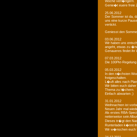
Woche verl�ngern.
Genie�t euere freie
25.06.2012
Der Sommer ist da, da
uns eine kurze Paus
vertickt.
Geniesst den Sommer
03.06.2012
Wir haben uns entsch
angeht, etwas zu �n
Genaueres findet ihr 
07.03.2012
Die 100Pkt-Regelung
05.03.2012
In den n�chsten Woc
freigeschalten.
L�uft alles nach Pla
Wir bitten euch dahe
Thema zu l�chern.
Einfach abwarten ;)
31.01.2012
Weihnachten ist vorb
Neuen Jahr mal wiede
Als erstes RBA-Speci
netterweise sein Albu
Dieses tr�gt den Na
Runterladen k�nnt ih
Wir w�nschen euch 