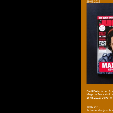
29.08.2012
Die RBA ist in der Sz
Magazin Juice ein ko
16.08.2012) ver�ffent
10.07.2012
Ihr kennt das ja sch