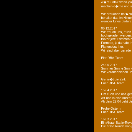
w�re unfair wenn je
machen d�rfte und som
Wir brauchen nat�rlic
behaltet das im Hinte
weniger Lines dadurc
06.12.2017
Wir freuen uns, Euch 
hochgeladen werden.
Bevor jetzt Stimmen 
Formate, ja da habt I
Plattenplatz her.
Wir sind aber gerade
Eier RBA-Team
24.05.2017
Sommer Sonne Sonne
Wir verabschieben u
Genie�t die Zeit.
Euer RBA-Team
15.04.2017
Um euch und uns gen
wir uns in eine kurze
Ab dem 22.04 geht der
Frohe Ostern
Euer RBA-Team
16.03.2017
Ein Allstar Battle-Ro
Die erste Runde von p