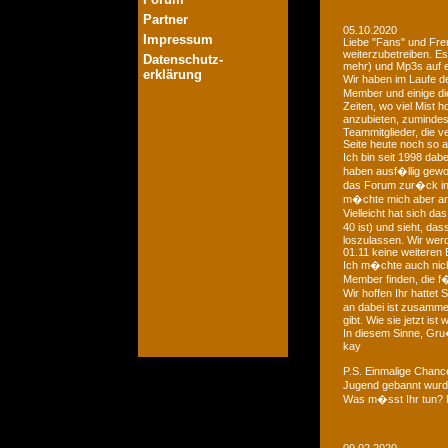
Partner
05.10.2020
Impressum
Liebe "Fans" und Fre
weiterzubetreiben. Es
Datenschutz-
mehr) und Mp3s auf e
erklärung
Wir haben im Laufe der
Member und einige di
Zeiten, wo viel Mist 
anzubieten, zumindest
Teammitglieder, die v
Seite heute noch so a
Ich bin seit 1998 dab
haben ausf�llig gewo
das Forum zur�ck in d
m�chte mich aber an 
Vielleicht hat sich 
40 ist) und sieht, das
loszulassen. Wir we
01.11 keine weiteren 
Ich m�chte auch nich
Member finden, die f�
Wir hoffen Ihr hattet
an dabei ist zusamme
gibt. Wie sie jetzt is
In diesem Sinne, Gr
kay
P.S. Einmalige Chan
Jugend gebannt wurde
Was m�sst Ihr tun? 