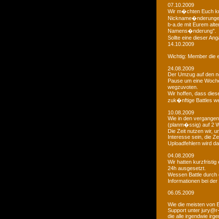
07.10.2009
Wir m�chten Euch kur
Nickname�nderungen 
b-a.de mit Eurem alt
Namens�nderung".
Sollte eine dieser An
14.10.2009
Wichtig: Member die e
24.08.2009
Der Umzug auf den ne
Pause um eine Woche 
wegzuvoten.
Wir hoffen, dass dies
zuk�nftige Battles we
10.08.2009
Wie in den vergangen
(planm�ssig) auf 2 
Die Zeit nutzen wir,
Interesse sein, die Z
Uploadfehlern wird 
04.08.2009
Wir hatten kurzfristi
24h ausgesetzt.
Wessen Battle durch 
Informationen bei der
06.05.2009
Wie die meisten von 
Support unter jury@r
die alle irgendwie i