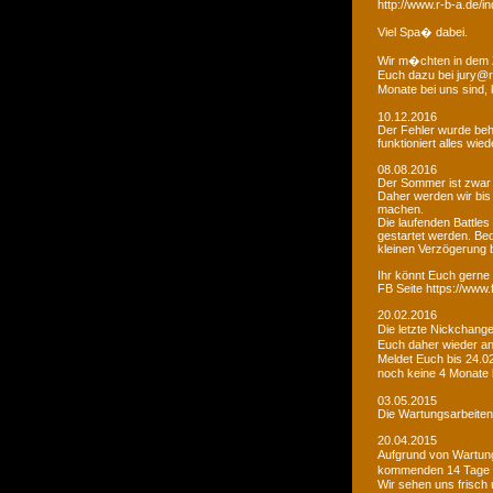
http://www.r-b-a.de
Viel Spa� dabei.
Wir m�chten in dem 
Euch dazu bei jury@r
Monate bei uns sind
10.12.2016
Der Fehler wurde beho
funktioniert alles wied
08.08.2016
Der Sommer ist zwar
Daher werden wir bis
machen.
Die laufenden Battles
gestartet werden. Bed
kleinen Verzögerung
Ihr könnt Euch gerne 
FB Seite https://www
20.02.2016
Die letzte Nickchang
Euch daher wieder a
Meldet Euch bis 24.0
noch keine 4 Monate
03.05.2015
Die Wartungsarbeiten 
20.04.2015
Aufgrund von Wartungs
kommenden 14 Tage e
Wir sehen uns frisch 