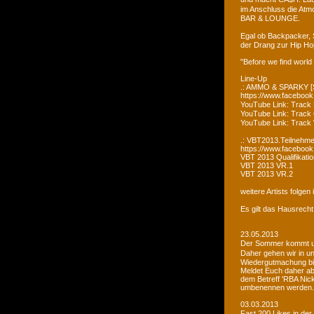
im Anschluss die Atm
BAR & LOUNGE.
Egal ob Backpacker, 
der Drang zur Hip Ho
"Before we find world
Line-Up
.: AMMO & SPARKY [S
https://www.faceboo
YouTube Link: Trac
YouTube Link: Trac
YouTube Link: Tra
.: VBT2013.Teilnehme
https://www.facebook
VBT 2013 Qualifikatio
VBT 2013 VR.1
VBT 2013 VR.2
weitere Artists folge
Es gilt das Hausrecht
23.05.2013
Der Sommer kommt un
Daher gehen wir in u
Wiedergutmachung bi
Meldet Euch daher ab
dem Betreff 'RBA Nick
umbenennen werden.
03.03.2013
Fast 200 Likes in de