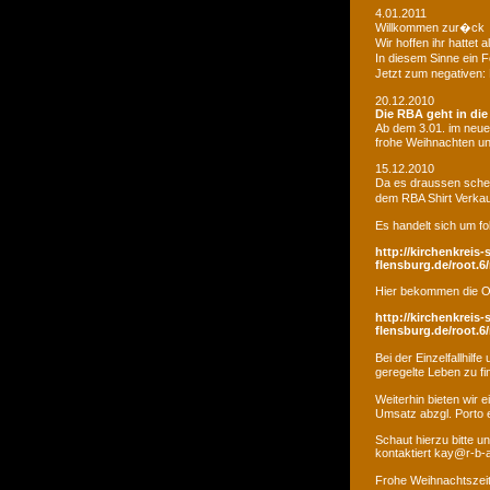
4.01.2011
Willkommen zur�ck
Wir hoffen ihr hatte
In diesem Sinne ein 
Jetzt zum negativen:
20.12.2010
Die RBA geht in di
Ab dem 3.01. im neue
frohe Weihnachten un
15.12.2010
Da es draussen schei
dem RBA Shirt Verkau
Es handelt sich um fo
http://kirchenkreis-
flensburg.de/root.6/
Hier bekommen die O
http://kirchenkreis-
flensburg.de/root.6/
Bei der Einzelfallhi
geregelte Leben zu fi
Weiterhin bieten wir
Umsatz abzgl. Porto e
Schaut hierzu bitte u
kontaktiert kay@r-b-
Frohe Weihnachtszei