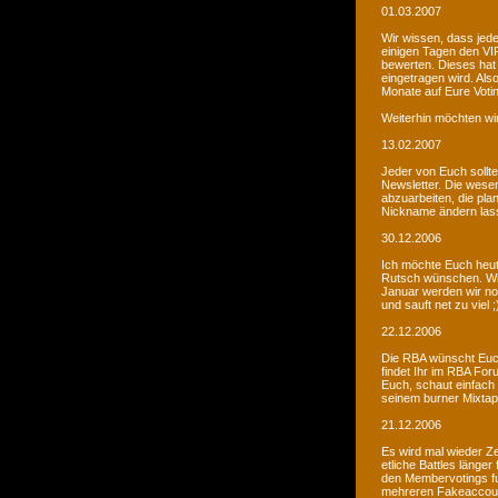
01.03.2007
Wir wissen, dass jede
einigen Tagen den VIP
bewerten. Dieses hat 
eingetragen wird. Als
Monate auf Eure Voti
Weiterhin möchten wi
13.02.2007
Jeder von Euch sollte 
Newsletter. Die wesen
abzuarbeiten, die pla
Nickname ändern lass
30.12.2006
Ich möchte Euch heut
Rutsch wünschen. Wir 
Januar werden wir noc
und sauft net zu viel ;
22.12.2006
Die RBA wünscht Euch
findet Ihr im RBA Fo
Euch, schaut einfach
seinem burner Mixtap
21.12.2006
Es wird mal wieder Ze
etliche Battles länge
den Membervotings fun
mehreren Fakeaccount