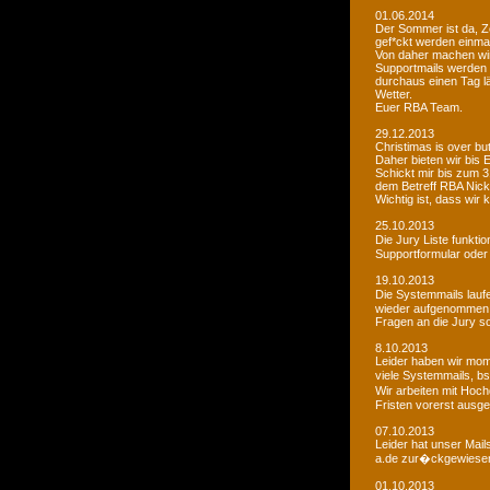
01.06.2014
Der Sommer ist da, Ze
gef*ckt werden einma
Von daher machen wi
Supportmails werden n
durchaus einen Tag l
Wetter.
Euer RBA Team.
29.12.2013
Christimas is over but w
Daher bieten wir bis
Schickt mir bis zum 
dem Betreff RBA Nic
Wichtig ist, dass wi
25.10.2013
Die Jury Liste funkti
Supportformular oder 
19.10.2013
Die Systemmails laufe
wieder aufgenommen
Fragen an die Jury sol
8.10.2013
Leider haben wir mome
viele Systemmails, b
Wir arbeiten mit Hoch
Fristen vorerst ausge
07.10.2013
Leider hat unser Mai
a.de zur�ckgewiesen. 
01.10.2013