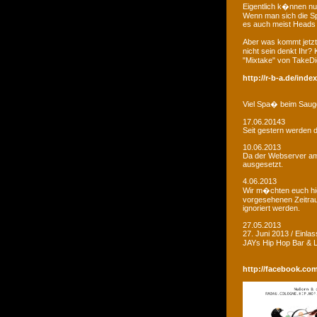
Eigentlich k�nnen nu
Wenn man sich die Sp
es auch meist Heads R
Aber was kommt jetzt
nicht sein denkt Ihr?
"Mixtake" von TakeDi
http://r-b-a.de/ind
Viel Spa� beim Saug
17.06.20143
Seit gestern werden d
10.06.2013
Da der Webserver am W
ausgesetzt.
4.06.2013
Wir m�chten euch hie
vorgesehenen Zeitrau
ignoriert werden.
27.05.2013
27. Juni 2013 / Einla
JAYs Hip Hop Bar &
http://facebook.co