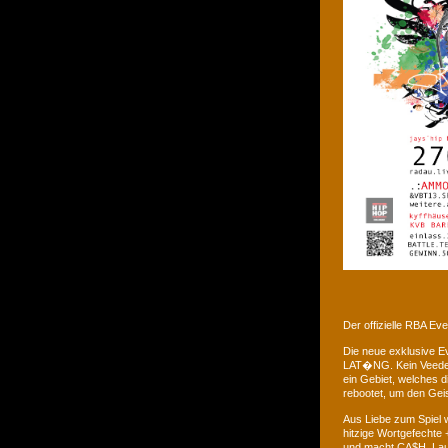
Der offizielle RBA E
Die neue exklusive 
LAT�NG. Kein Veedel 
ein Gebiet, welches d
rebootet, um den Gei
Aus Liebe zum Spiel w
hitzige Wortgefechte 
und macht CA$H. Laus