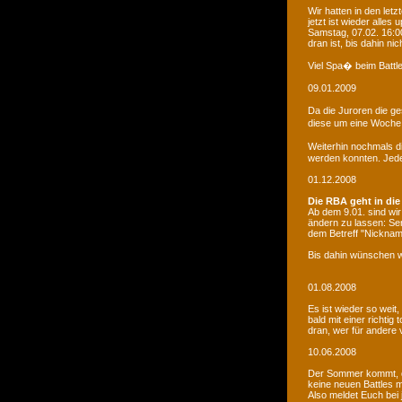
Wir hatten in den le
jetzt ist wieder alles
Samstag, 07.02. 16:00
dran ist, bis dahin ni
Viel Spa� beim Battle
09.01.2009
Da die Juroren die g
diese um eine Woche 
Weiterhin nochmals d
werden konnten. Jede 
01.12.2008
Die RBA geht in die
Ab dem 9.01. sind wi
ändern zu lassen: Se
dem Betreff "Nicknam
Bis dahin wünschen w
01.08.2008
Es ist wieder so weit
bald mit einer richti
dran, wer für andere 
10.06.2008
Der Sommer kommt, d
keine neuen Battles
Also meldet Euch bei