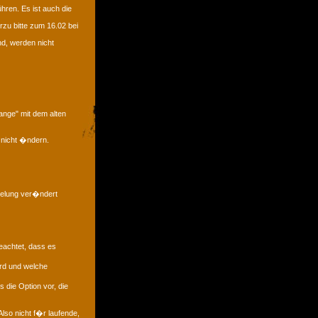
hren. Es ist auch die
zu bitte zum 16.02 bei
nd, werden nicht
ange" mit dem alten
 nicht �ndern.
gelung ver�ndert
eachtet, dass es
rd und welche
 die Option vor, die
lso nicht f�r laufende,