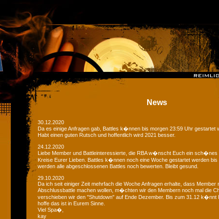
News
30.12.2020
Da es einige Anfragen gab, Battles k�nnen bis morgen 23:59 Uhr gestartet 
Habt einen guten Rutsch und hoffentlich wird 2021 besser.
24.12.2020
Liebe Member und Battleinteressierte, die RBA w�nscht Euch ein sch�nes
Kreise Eurer Lieben. Battles k�nnen noch eine Woche gestartet werden bis
werden alle abgeschlossenen Battles noch bewerten. Bleibt gesund.
29.10.2020
Da ich seit einiger Zeit mehrfach die Woche Anfragen erhalte, dass Member 
Abschlussbattle machen wollen, m�chten wir den Membern noch mal die C
verschieben wir den "Shutdown" auf Ende Dezember. Bis zum 31.12 k�nnt Ih
hoffe das ist in Eurem Sinne.
Viel Spa�,
kay