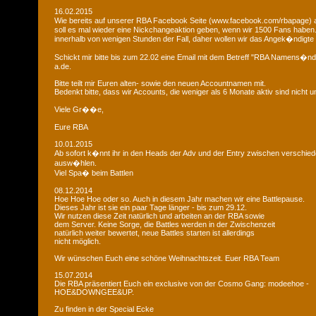
16.02.2015
Wie bereits auf unserer RBA Facebook Seite (www.facebook.com/rbapage)
soll es mal wieder eine Nickchangeaktion geben, wenn wir 1500 Fans haben
innerhalb von wenigen Stunden der Fall, daher wollen wir das Angek�ndigte 
Schickt mir bitte bis zum 22.02 eine Email mit dem Betreff "RBA Namens�n
a.de.
Bitte teilt mir Euren alten- sowie den neuen Accountnamen mit.
Bedenkt bitte, dass wir Accounts, die weniger als 6 Monate aktiv sind nicht
Viele Gr��e,
Eure RBA
10.01.2015
Ab sofort k�nnt ihr in den Heads der Adv und der Entry zwischen verschie
ausw�hlen.
Viel Spa� beim Battlen
08.12.2014
Hoe Hoe Hoe oder so. Auch in diesem Jahr machen wir eine Battlepause.
Dieses Jahr ist sie ein paar Tage länger - bis zum 29.12.
Wir nutzen diese Zeit natürlich und arbeiten an der RBA sowie
dem Server. Keine Sorge, die Battles werden in der Zwischenzeit
natürlich weiter bewertet, neue Battles starten ist allerdings
nicht möglich.
Wir wünschen Euch eine schöne Weihnachtszeit. Euer RBA Team
15.07.2014
Die RBA präsentiert Euch ein exclusive von der Cosmo Gang: modeehoe -
HOE&DOWNGEE&UP.
Zu finden in der Special Ecke