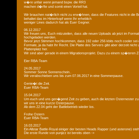
w�re unfair wenn jemand bspw. die RR3
machen d�rfte und somit einen Vorteil hat.
Wir brauchen nat�rlich nicht zu erw�hnen, dass die Features nicht in die B
behaltet das im Hinterkopf wenn Ihr erheblich
weniger Lines dadurch hat als Euer Gegner.
06.12.2017
Wir freuen uns, Euch mitzuteilen, dass alle neuen Uploads ab jetzt im Format
hochgeladen werden.
Bevor jetzt Stimmen hochkommen, dass 192 oder 256 kbits noch cooler sei 
Formate, ja da habt Ihr Recht. Die Platte des Servers gibt aber derzeit nich
Plattenplatz her.
Wir sind aber gerade in einem Migrationsprojekt. Dazu zu einem sp�teren Z
Eier RBA-Team
24.05.2017
Sommer Sonne Sonnenschein..
Wir verabschieben uns bis zum 07.06.2017 in eine Sommerpause.
Genie�t die Zeit.
Euer RBA-Team
15.04.2017
Um euch und uns gen�gend Zeit zu geben, auch die letzten Osternester z
wir uns in eine kurze Osterpause.
Ab dem 22.04 geht der Battlebetrieb wieder los.
Frohe Ostern
Euer RBA-Team
16.03.2017
Ein Allstar Battle-Royal einiger der besten Heads Rapper (und asterone) steh
Die erste Runde von punjizz ist bereits oben ->