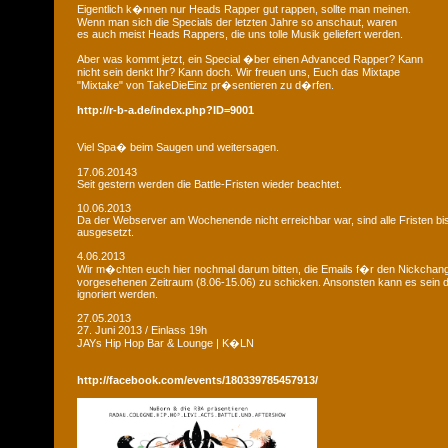
Eigentlich k�nnen nur Heads Rapper gut rappen, sollte man meinen.
Wenn man sich die Specials der letzten Jahre so anschaut, waren
es auch meist Heads Rappers, die uns tolle Musik geliefert werden.
Aber was kommt jetzt, ein Special �ber einen Advanced Rapper? Kann
nicht sein denkt Ihr? Kann doch. Wir freuen uns, Euch das Mixtape
"Mixtake" von TakeDieEinz pr�sentieren zu d�rfen.
http://r-b-a.de/index.php?ID=9001
Viel Spa� beim Saugen und weitersagen.
17.06.20143
Seit gestern werden die Battle-Fristen wieder beachtet.
10.06.2013
Da der Webserver am Wochenende nicht erreichbar war, sind alle Fristen bis
ausgesetzt.
4.06.2013
Wir m�chten euch hier nochmal darum bitten, die Emails f�r den Nickchan
vorgesehenen Zeitraum (8.06-15.06) zu schicken. Ansonsten kann es sein d
ignoriert werden.
27.05.2013
27. Juni 2013 / Einlass 19h
JAYs Hip Hop Bar & Lounge | K�LN
http://facebook.com/events/180339785457913/