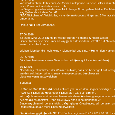
09.02.2020
Wir werden ab heute bis zum 25.02 eine Battlepause für neue Battles durchfü
erste Pause seit weit über einem Jahr.
Im Gegenzug wird es wieder eine Nickchange Aktion geben. Meldet Euch hier
kay@r-b-a.de mit dem Betreff
"RBA Nickchange". Wichtig ist, Nicks deren Accounts jünger als 3 Monate si
umbenannt.
Danke f�r Euer Versändnis.
17.06.2018
Bis zum 22.06.2018 k�nnt Ihr wieder Euren Nickname �ndern lassen
Sendet hierzu bitte eine Email an kay@r-b-a.de mit dem Betreff "RBA Nickch
sowie neuen Nickname.
Wichtig: Member die noch keine 4 Monate bei uns sind, k�nnen den Namen
25.05.2018
Bitte beachtet unsere neue Datenschutzerkl�rung links unten im Men�.
16.12.2017
Nachdem jetzt mehrfach der Wunsch aufkam, dass die bisherige Featurere
werden soll, haben wir uns zusammengesetzt und beschlossen,
diese ein wenig aufzuweichen.
Bedeutet:
In One on One Battles d�rfen Features jetzt auch den Gegner beleidigen. B
maximal 8 Lines als Hook oder 8 Lines als Feat. sein d�rfen.
Wir m�chten uns erstmal anschauen, wie diese �nderung angenommen wi
Ausma�e es annimmt. Denn die Ausw�chse in so manchem VBT
Battle m�chten wir bei uns nicht, daf�r gibt es Crewbattles. Wir behalten uns
Regelung auch auf mehr Lines zu erweitern.
Die �nderung gilt f�r alle NEUEN Battles beginnend 17.12.2017 10:00 Uhr. A