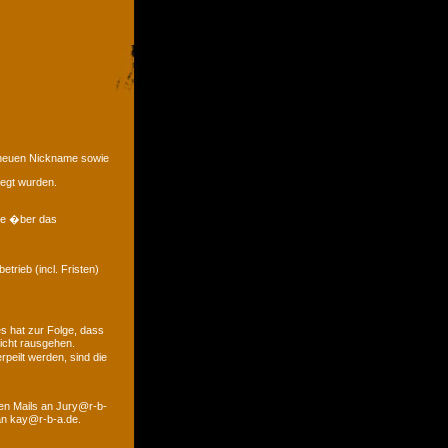
e neuen Nickname sowie
legt wurden.
eme �ber das
trieb (incl. Fristen)
s hat zur Folge, dass
icht rausgehen.
peilt werden, sind die
den Mails an Jury@r-b-
 an kay@r-b-a.de.