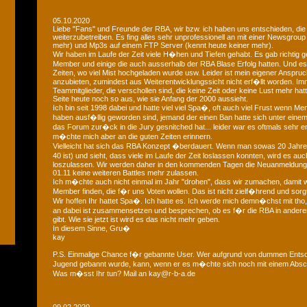
05.10.2020
Liebe "Fans" und Freunde der RBA, wir bzw. ich haben uns entschieden, die
weiterzubetreiben. Es fing alles sehr unprofessionell an mit einer Newsgroup
mehr) und Mp3s auf einem FTP Server (kennt heute keiner mehr).
Wir haben im Laufe der Zeit viele H�hen und Tiefen gehabt. Es gab richtig geil
Member und einige die auch ausserhalb der RBA Blase Erfolg hatten. Und
Zeiten, wo viel Mist hochgeladen wurde usw. Leider ist mein eigener Anspruch
anzubieten, zumindest aus Weiterentwicklungssicht nicht erf�llt worden. Im
Teammitglieder, die verschollen sind, die keine Zeit oder keine Lust mehr hat
Seite heute noch so aus, wie sie Anfang der 2000 aussieht.
Ich bin seit 1998 dabei und hatte viel viel Spa�, oft auch viel Frust wenn Me
haben ausf�llig geworden sind, jemand der einen Ban hatte sich unter eine
das Forum zur�ck in die Jury gesnitched hat... leider war es oftmals sehr 
m�chte mich aber an die guten Zeiten erinnern.
Vielleicht hat sich das RBA Konzept �berdauert. Wenn man sowas 20 Jahre 
40 ist) und sieht, dass viele im Laufe der Zeit loslassen konnten, wird es au
loszulassen. Wir werden daher in den kommenden Tagen die Neuanmeldun
01.11 keine weiteren Battles mehr zulassen.
Ich m�chte auch nicht einmal im Jahr "drohen", dass wir zumachen, damit w
Member finden, die f�r uns Voten wollen. Das ist nicht zielf�hrend und sorgt
Wir hoffen Ihr hattet Spa�. Ich hatte es. Ich werde mich demn�chst mit tho, 
an dabei ist zusammensetzen und besprechen, ob es f�r die RBA in andere
gibt. Wie sie jetzt ist wird es das nicht mehr geben.
In diesem Sinne, Gru�
kay
P.S. Einmalige Chance f�r gebannte User. Wer aufgrund von dummen Entsc
Jugend gebannt wurde, kann, wenn er es m�chte sich noch mit einem Absch
Was m�sst Ihr tun? Mail an kay@r-b-a.de