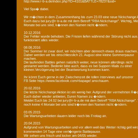
http://www.r-b-a.de/index.php?ID=4101&BATTLE=78237&sid=
Viel Spa� dabei.
Wir m�chten in dem Zusammenhang bis zum 23.03 eine neue Nickchange Ak
Euch dazu bei jury@r-b-a.de mit dem Betreff "RBA Nickchange". Wichtig, M
Monate bei uns sind, k�nnen den Namen nicht �ndern.
10.12.2016
Der Fehler wurde behoben. Die Fristen liefen während der Störung nicht aus
funktioniert alles wieder.
08.08.2016
Der Sommer ist zwar doof, wir möchten aber dennoch etwas draus machen.
Daher werden wir bis einschliesslich 21. August eine kleine Sommerpause
machen.
Die laufenden Battles gehen natürlich weiter, neue können allerdings nicht
gestartet werden. Bedenkt bitte auch, dass es bei Support-Mails zu einer
kleinen Verzögerung bei der Beantwortung kommen kann.
Ihr könnt Euch gerne in der Zwischenzeit die tollen Interviews auf unserer
FB Seite https://www.facebook.com/rbapage/ anschauen.
20.02.2016
Die letzte Nickchange Aktion ist ein wenig her. Aufgrund der vermehrten R
Euch daher wieder anbieten, Euren Namen zu �ndern.
Meldet Euch bis 24.02 bei jury@r-b-a.de mit dem Betreff "RBA Nickchange".
noch keine 4 Monate bei uns sind k�nnen den Namen nicht �ndern.
03.05.2015
Die Wartungsarbeiten dauern leider noch bis Freitag an.
20.04.2015
Aufgrund von Wartungsarbeiten und vor allem weil das Wetter richtig geil wird
kommenden 14 Tage eine verl�ngerte Battlepause.
Wir sehen uns frisch und locker am 04/05 wieder.