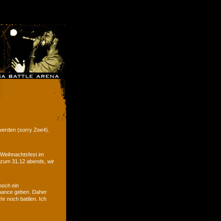
werden (sorry Zee4).
 Weihnachtsfest im
 zum 31.12 abends, wir
noch ein
hance geben. Daher
r noch battlen. Ich