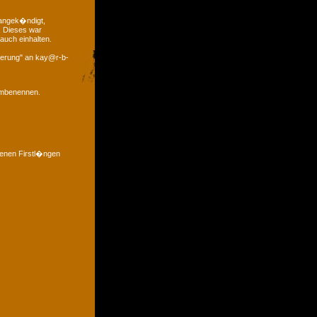
 angek�ndigt,
. Dieses war
auch einhalten.
derung" an kay@r-b-
 umbenennen.
denen Firstl�ngen