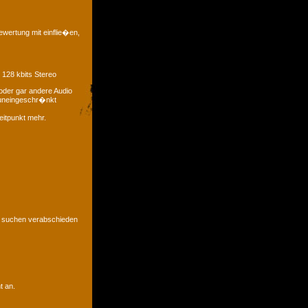
ewertung mit einflie�en,
 128 kbits Stereo
oder gar andere Audio
t uneingeschr�nkt
eitpunkt mehr.
u suchen verabschieden
t an.