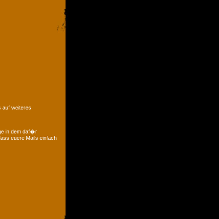
 auf weiteres
ge in dem daf�r
ass euere Mails einfach