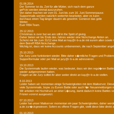
01.06.2014
Der Sommer ist da, Zeit für alle Mütter, sich nach dem ganze
gef*ckt werden einmal auszuruhen.
Von daher machen wir vom 01. Juni bis zum 16. Juni Sommerpause.
Supportmails werden natürlich weiterhin bearbeitet, aber es kann
durchaus einen Tag länger dauern als gewohnt. Geniesst das geile
Wetter.
Euer RBA Team.
29.12.2013
Christimas is over but we are still in the Spirit of giving.
Daher bieten wir bis Ende des Jahres wieder eine Nickchange Aktion an.
Schickt mir bis zum 31/12 eine Mail an kay@r-b-a.de mit eurem alten sowi
dem Betreff RBA Nickchange.
Wichtig ist, dass wir keine Accounts umbenennen, die nach September ange
25.10.2013
Die Jury Liste funktioniert wieder. Bitte daher s�mtliche Fragen und Probl
Supportformular oder per Mail an jury@r-b-a.de adressieren.
19.10.2013
Die Systemmails laufen wieder, was bedeutet, dass wir den regul�ren Battlebe
wieder aufgenommen haben.
Fragen an die Jury solltet ihr aber weiter direkt an kay@r-b-a.de stellen.
8.10.2013
Leider haben wir momentan einige Schwierigkeiten mit dem Mailserver. Diese
viele Systemmails, bspw. zu Eurem Battle oder auch f�r Neuanmeldungen n
Wir arbeiten mit Hochdruck an einer L�sung, damit dadurch keine Battles ver
Fristen vorerst ausgesetzt.
07.10.2013
Leider hat unser Mailserver momentan ein paar Schwierigkeiten, daher wer
a.de zur�ckgewiesen. Sofern es offene Fragen gibt, stellt diese bitte direkt
01.10.2013