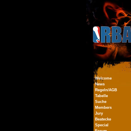
Welcome
News
Regeln/AGB
Tabelle
Suche
Members
Jury
Beatecke
Special
Forum