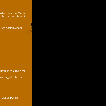
tion anbieten. Meldet
ember die noch keine 4
. Seit gestern Abend
�ckfragen m�chten wir
 Wichtig, Member die
, gibt es f�r die