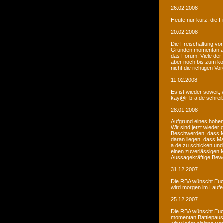
26.02.2008
Heute nur kurz, die F
20.02.2008
Die Freischaltung vo
Gründen momentan au
das Forum. Viele de
aber noch bis zum kom
nicht die richtigen V
11.02.2008
Es ist wieder soweit,
kay@r-b-a.de schreib
28.01.2008
Aufgrund eines hohen
Wir sind jetzt wieder
Beschwerden, dass M
daran liegen, dass Ma
a.de zu schicken und
einen zuverlässigen 
Aussagekräftige Bew
31.12.2007
Die RBA wünscht Euch
wird morgen im Laufe 
25.12.2007
Die RBA wünscht Euch
momentan Battlepause