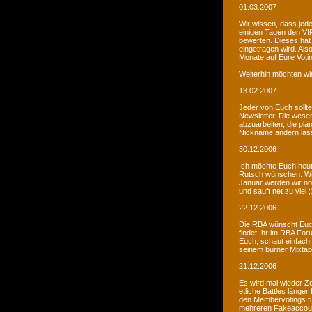
01.03.2007
Wir wissen, dass jede
einigen Tagen den VIP
bewerten. Dieses hat 
eingetragen wird. Als
Monate auf Eure Voti
Weiterhin möchten wi
13.02.2007
Jeder von Euch sollte 
Newsletter. Die wesen
abzuarbeiten, die pla
Nickname ändern lass
30.12.2006
Ich möchte Euch heut
Rutsch wünschen. Wir 
Januar werden wir noc
und sauft net zu viel ;
22.12.2006
Die RBA wünscht Euch
findet Ihr im RBA Fo
Euch, schaut einfach
seinem burner Mixtap
21.12.2006
Es wird mal wieder Ze
etliche Battles länge
den Membervotings fun
mehreren Fakeaccount