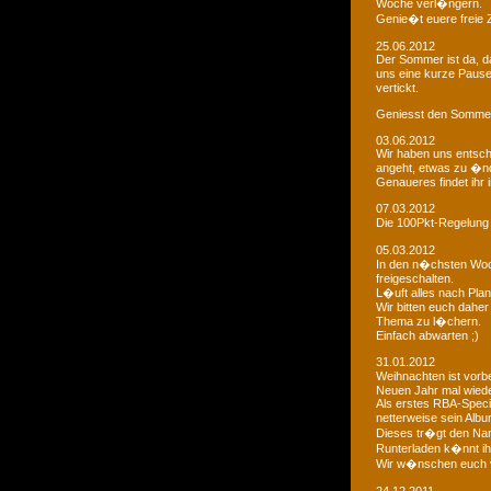
Woche verl�ngern.
Genie�t euere freie
25.06.2012
Der Sommer ist da, da
uns eine kurze Paus
vertickt.
Geniesst den Sommer
03.06.2012
Wir haben uns entsch
angeht, etwas zu �n
Genaueres findet ihr 
07.03.2012
Die 100Pkt-Regelung
05.03.2012
In den n�chsten Woc
freigeschalten.
L�uft alles nach Pla
Wir bitten euch dahe
Thema zu l�chern.
Einfach abwarten ;)
31.01.2012
Weihnachten ist vorb
Neuen Jahr mal wiede
Als erstes RBA-Speci
netterweise sein Albu
Dieses tr�gt den Na
Runterladen k�nnt ih
Wir w�nschen euch 