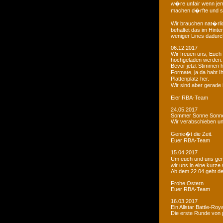
w�re unfair wenn je
machen d�rfte und som
Wir brauchen nat�rlic
behaltet das im Hinte
weniger Lines dadurc
06.12.2017
Wir freuen uns, Euch 
hochgeladen werden.
Bevor jetzt Stimmen 
Formate, ja da habt I
Plattenplatz her.
Wir sind aber gerade
Eier RBA-Team
24.05.2017
Sommer Sonne Sonne
Wir verabschieben u
Genie�t die Zeit.
Euer RBA-Team
15.04.2017
Um euch und uns gen
wir uns in eine kurze
Ab dem 22.04 geht der
Frohe Ostern
Euer RBA-Team
16.03.2017
Ein Allstar Battle-Ro
Die erste Runde von p