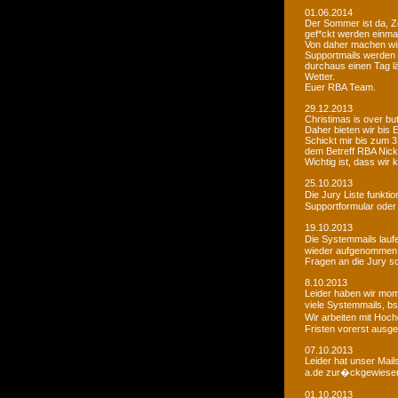
01.06.2014
Der Sommer ist da, Ze
gef*ckt werden einma
Von daher machen wi
Supportmails werden n
durchaus einen Tag l
Wetter.
Euer RBA Team.
29.12.2013
Christimas is over but w
Daher bieten wir bis
Schickt mir bis zum 
dem Betreff RBA Nic
Wichtig ist, dass wi
25.10.2013
Die Jury Liste funkti
Supportformular oder 
19.10.2013
Die Systemmails laufe
wieder aufgenommen
Fragen an die Jury sol
8.10.2013
Leider haben wir mome
viele Systemmails, b
Wir arbeiten mit Hoch
Fristen vorerst ausge
07.10.2013
Leider hat unser Mai
a.de zur�ckgewiesen. 
01.10.2013