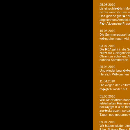
25.08.2010
bis einschlie�lich Mo
nichts wenn ihr uns in
Das gleiche gilt f�r 
abgelehnten Anmeldu
F�r Allgemeine Fragen
15.08.2010
Die Sommerpause hat
w�nschen euch viel 
03.07.2010
Die RBA geht in die
Nutzt die Gelegenheit
Ohren zu schonen. Ab
schöne Sommerzeit!
25.04.2010
Und wieder begr��e
Herzlich Willkommen u
11.04.2010
Die wegen der Zeitums
m�glich wieder auf.
31.03.2010
Wie wir erfahren habe
fehlerhaften Fristanz
bei kay@r-b-a.de mel
zur�cksetzen, so das
Tagen neu gestartet
09.01.2010
Wir haben wieder ein
lUke, Spitney Beers, 