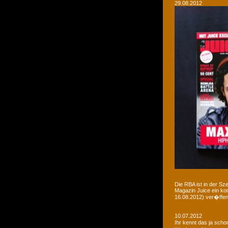
29.08.2012
Die RBA ist in der Sz
Magazin Juice ein ko
16.08.2012) ver�ffent
10.07.2012
Ihr kennt das ja sch