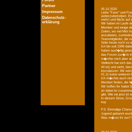
Partner
05.10.2020
Impressum
Liebe "Fans" und Fre
weiterzubetreiben. Es
Datenschutz-
mehr) und Mp3s auf e
erklärung
Wir haben im Laufe der
Member und einige di
Zeiten, wo viel Mist 
anzubieten, zumindest
Teammitglieder, die v
Seite heute noch so a
Ich bin seit 1998 dab
haben ausf�llig gewo
das Forum zur�ck in d
m�chte mich aber an 
Vielleicht hat sich 
40 ist) und sieht, das
loszulassen. Wir we
01.11 keine weiteren 
Ich m�chte auch nich
Member finden, die f�
Wir hoffen Ihr hattet
an dabei ist zusamme
gibt. Wie sie jetzt is
In diesem Sinne, Gr
kay
P.S. Einmalige Chan
Jugend gebannt wurde
Was m�sst Ihr tun? 