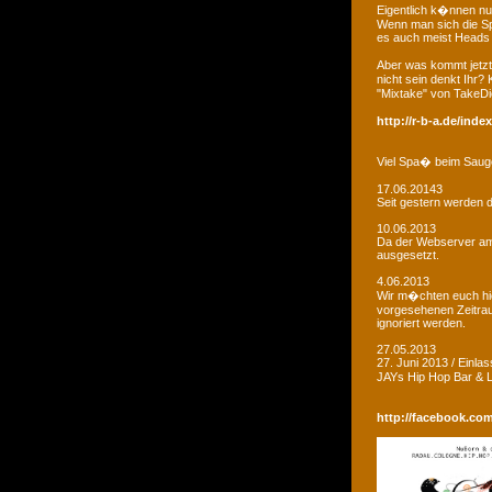
Eigentlich k�nnen nu
Wenn man sich die Sp
es auch meist Heads R
Aber was kommt jetzt
nicht sein denkt Ihr?
"Mixtake" von TakeDi
http://r-b-a.de/ind
Viel Spa� beim Saug
17.06.20143
Seit gestern werden d
10.06.2013
Da der Webserver am W
ausgesetzt.
4.06.2013
Wir m�chten euch hie
vorgesehenen Zeitrau
ignoriert werden.
27.05.2013
27. Juni 2013 / Einla
JAYs Hip Hop Bar &
http://facebook.co