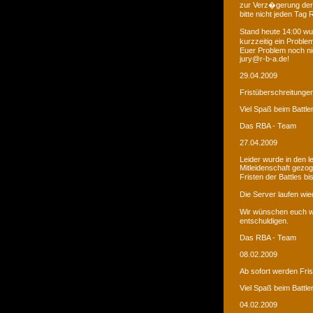
zur Verz�gerung der
bitte nicht jeden Tag
Stand heute 14:00 wur
kurzzeitig ein Proble
Euer Problem noch ni
jury@r-b-a.de!
29.04.2009
Fristüberschreitunge
Viel Spaß beim Battle
Das RBA - Team
27.04.2009
Leider wurde in den 
Mitleidenschaft gezo
Fristen der Battles b
Die Server laufen wied
Wir wünschen euch we
entschuldigen.
Das RBA - Team
08.02.2009
Ab sofort werden Fri
Viel Spaß beim Battle
04.02.2009