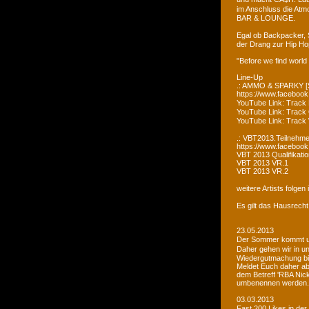
im Anschluss die Atm
BAR & LOUNGE.
Egal ob Backpacker, 
der Drang zur Hip Ho
"Before we find world
Line-Up
.: AMMO & SPARKY [S
https://www.faceboo
YouTube Link: Trac
YouTube Link: Trac
YouTube Link: Tra
.: VBT2013.Teilnehme
https://www.facebook
VBT 2013 Qualifikatio
VBT 2013 VR.1
VBT 2013 VR.2
weitere Artists folge
Es gilt das Hausrecht
23.05.2013
Der Sommer kommt un
Daher gehen wir in u
Wiedergutmachung bi
Meldet Euch daher ab
dem Betreff 'RBA Nick
umbenennen werden.
03.03.2013
Fast 200 Likes in de