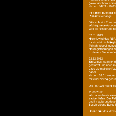
(www.facebook.com/r
ab dem 04/03 - 10/03
Ihr k�nnt Euch mit 
RBA #Nickchange.
Bitte schreibt Euren
Wichtig, neue Account
wird die �nderung na
02.01.2013
Hiermit wird das RBA-
Ihr ab jetzt die M�g
Teilnahmebedingungen 
Neuregistrierungen s
In diesem Sinne auf 
22.12.2012
Ein langes, spannendes
gestartet und noch m
dass sie mal eine Pa
daher
ab dem 02.01 wieder 
mit einer Verz�gerun
Die RBA w�nscht Euc
11.09.2012
Wir hatten heute ein
sauber liefen. Der Feh
und ihr aufgrunddesse
Beschreibung Eures 
Danke f�r das Vers