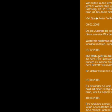
Wir hatten in den le
jetzt ist wieder alles
Samstag, 07.02. 16:00
dran ist, bis dahin ni
Viel Spa� beim Battle
09.01.2009
Da die Juroren die g
diese um eine Woche 
Weiterhin nochmals d
werden konnten. Jede 
01.12.2008
Die RBA geht in die
Ab dem 9.01. sind wi
ändern zu lassen: Se
dem Betreff "Nicknam
Bis dahin wünschen w
01.08.2008
Es ist wieder so weit
bald mit einer richti
dran, wer für andere 
10.06.2008
Der Sommer kommt, d
keine neuen Battles
Also meldet Euch bei