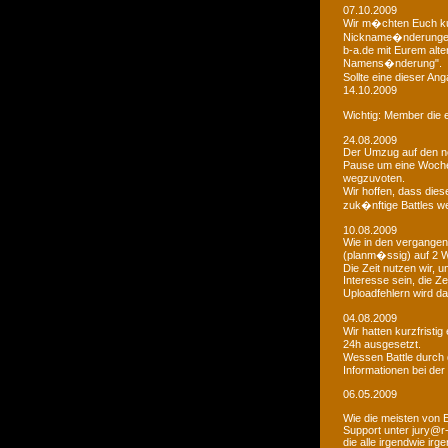
07.10.2009
Wir m�chten Euch kur
Nickname�nderungen 
b-a.de mit Eurem alt
Namens�nderung".
Sollte eine dieser An
14.10.2009
Wichtig: Member die e
24.08.2009
Der Umzug auf den ne
Pause um eine Woche 
wegzuvoten.
Wir hoffen, dass dies
zuk�nftige Battles we
10.08.2009
Wie in den vergangen
(planm�ssig) auf 2 
Die Zeit nutzen wir,
Interesse sein, die Z
Uploadfehlern wird 
04.08.2009
Wir hatten kurzfristi
24h ausgesetzt.
Wessen Battle durch 
Informationen bei der
06.05.2009
Wie die meisten von 
Support unter jury@r
die alle irgendwie i