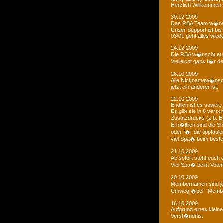
Herzlich Willkommen u
30.12.2009
Das RBA Team w�nscht
Unser Support ist bis 
03/01 geht alles wied
24.12.2009
Die RBA w�nscht euc
Vielleicht gabs f�r d
26.10.2009
Alle Nicknamew�nsche
jetzt ein anderer ist.
22.10.2009
Endlich ist es soweit, 
Es gibt sie in 8 ver
Zusatzdrucks (z.b. 
Erh�ltlich sind die Sh
oder f�r die tippfaule
viel Spa� beim bestel
21.10.2009
Ab sofort steht euch
Viel Spa� beim Voten
20.10.2009
Membernamen sind je
Umweg �ber "Membe
16.10.2009
Aufgrund eines klein
Verst�ndnis.