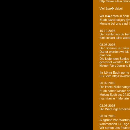
http://www.r-b-a.de
Viel Spa� dabei.
Wir m�chten in dem 
Euch dazu bei jury@r
Monate bei uns sind
10.12.2016
Der Fehler wurde beho
funktioniert alles wied
08.08.2016
Der Sommer ist zwar
Daher werden wir bis
machen.
Die laufenden Battles
gestartet werden. Bed
kleinen Verzögerung
Ihr könnt Euch gerne 
FB Seite https://www
20.02.2016
Die letzte Nickchang
Euch daher wieder a
Meldet Euch bis 24.0
noch keine 4 Monate
03.05.2015
Die Wartungsarbeiten 
20.04.2015
Aufgrund von Wartungs
kommenden 14 Tage e
Wir sehen uns frisch 