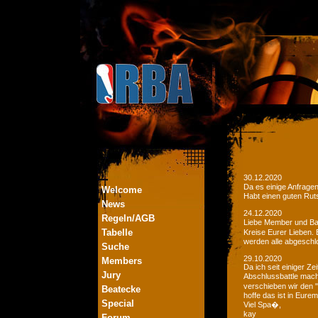
30.12.2020
Da es einige Anfrage
Welcome
Habt einen guten Ruts
News
24.12.2020
Regeln/AGB
Liebe Member und Bat
Tabelle
Kreise Eurer Lieben.
werden alle abgeschl
Suche
29.10.2020
Members
Da ich seit einiger Z
Jury
Abschlussbattle mac
verschieben wir den 
Beatecke
hoffe das ist in Eurem
Special
Viel Spa�,
kay
Forum