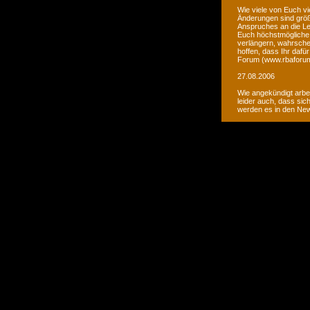
Wie viele von Euch vi
Änderungen sind größ
Anspruches an die Le
Euch höchstmögliche 
verlängern, wahrsche
hoffen, dass Ihr daf
Forum (www.rbaforum
27.08.2006
Wie angekündigt arbe
leider auch, dass sic
werden es in den Ne