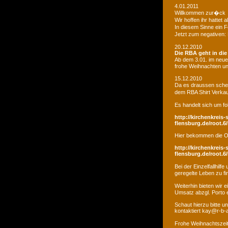
4.01.2011
Willkommen zur�ck
Wir hoffen ihr hatte
In diesem Sinne ein 
Jetzt zum negativen:
20.12.2010
Die RBA geht in di
Ab dem 3.01. im neue
frohe Weihnachten un
15.12.2010
Da es draussen schei
dem RBA Shirt Verkau
Es handelt sich um fo
http://kirchenkreis-
flensburg.de/root.6/
Hier bekommen die O
http://kirchenkreis-
flensburg.de/root.6/
Bei der Einzelfallhi
geregelte Leben zu fi
Weiterhin bieten wir
Umsatz abzgl. Porto e
Schaut hierzu bitte u
kontaktiert kay@r-b-
Frohe Weihnachtszei