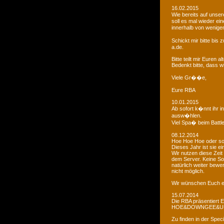
16.02.2015
Wie bereits auf uns
soll es mal wieder e
innerhalb von wenigen
Schickt mir bitte bi
a.de.
Bitte teilt mir Euren
Bedenkt bitte, dass w
Viele Gr��e,
Eure RBA
10.01.2015
Ab sofort k�nnt ihr 
ausw�hlen.
Viel Spa� beim Battl
08.12.2014
Hoe Hoe Hoe oder so.
Dieses Jahr ist sie e
Wir nutzen diese Zeit
dem Server. Keine Sor
natürlich weiter bewer
nicht möglich.
Wir wünschen Euch e
15.07.2014
Die RBA präsentiert 
HOE&DOWNGEE&U
Zu finden in der Spec