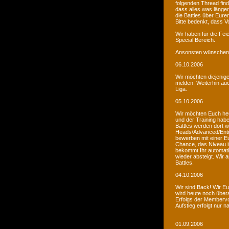
folgenden Thread fin
dass alles was länger
die Battles über Eur
Bitte bedenkt, dass V
Wir haben für die Fei
Special Bereich.
Ansonsten wünschen 
06.10.2006
Wir möchten diejenige
melden. Weiterhin auc
Liga.
05.10.2006
Wir möchten Euch he
und der Training habe
Battles werden dort w
Heads/Advanced/Entr
bewerben mit einer Eu
Chance, das Niveau in
bekommt Ihr automatis
wieder absteigt. Wir
Battles.
04.10.2006
Wir sind Back! Wir Euc
wird heute noch übera
Erfolgs der Membervot
Aufstieg erfolgt nur 
01.09.2006