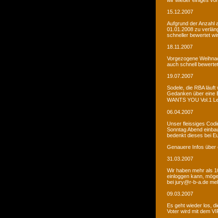
wir wieder einiges vor
15.12.2007
Aufgrund der Anzahl 
01.01.2008 zu verlän
schneller bewertet wi
18.11.2007
Vorgezogene Weihnach
auch schnell bewertet
19.07.2007
Sodele, die RBA läuft 
Gedanken über eine 
WANTS YOU Vol.1 Let�s
06.04.2007
Unser fleissiges Codi
Sonntag Abend einbaue
bedenkt dieses bei E
Genauere Infos über 
31.03.2007
Wir haben mehr als 10
einloggen kann, möge
bei jury@r-b-a.de me
09.03.2007
Es geht wieder los, di
Voter wird mit dem VIP