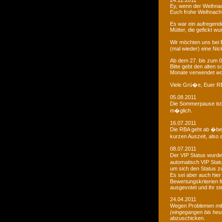
24.12.2011
Ey, wenn der Weihnac
Euch frohe Weihnacht
Es war ein aufregendes
Mütter, die gefickt wu
Wir möchten uns bei 
(mal wieder) eine Nic
Ab dem 27. bis zum 0
Bitte gebt den alten
Monate verwendet wo
Viele Grü�e, Euer 
05.08.2011
Die Sommerpause ist 
m�glich.
16.07.2011
Die RBA geht ab �be
kurzen Auszeit, also 
08.07.2011
Der VIP Status wurde 
automatisch VIP Stat
um sich den Status zu
Es sei aber auch hie
Bewertungskriterien f
ausgevotet und ihr ste
24.04.2011
Wegen Problemen mit
(eingegangen bis heu
abzuschicken.