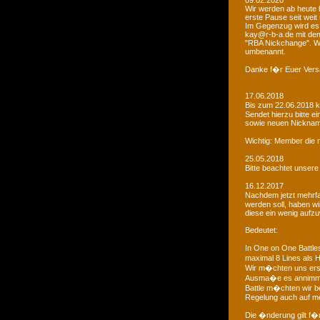
09.02.2020
Wir werden ab heute b
erste Pause seit weit
Im Gegenzug wird es 
kay@r-b-a.de mit dem
"RBA Nickchange". Wic
umbenannt.
Danke f�r Euer Vers
17.06.2018
Bis zum 22.06.2018 
Sendet hierzu bitte e
sowie neuen Nicknam
Wichtig: Member die 
25.05.2018
Bitte beachtet unser
16.12.2017
Nachdem jetzt mehrf
werden soll, haben 
diese ein wenig aufz
Bedeutet:
In One on One Battle
maximal 8 Lines als H
Wir m�chten uns ers
Ausma�e es annimmt
Battle m�chten wir be
Regelung auch auf me
Die �nderung gilt f�r