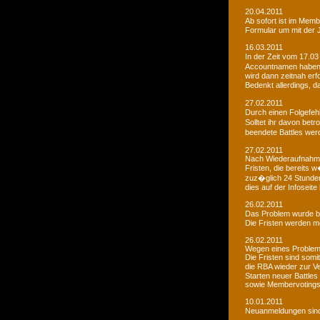
20.04.2011
Ab sofort ist im Memb
Formular um mit der J
16.03.2011
In der Zeit vom 17.03
Accountnamen haben w
wird dann zeitnah erf
Bedenkt allerdings, 
27.02.2011
Durch einen Folgefeh
Solltet ihr davon betr
beendete Battles wer
27.02.2011
Nach Wiederaufnahme d
Fristen, die bereits
zuz�glich 24 Stunden 
dies auf der Infoseite
26.02.2011
Das Problem wurde b
Die Fristen werden m
26.02.2011
Wegen eines Problems
Die Fristen sind somi
die RBA wieder zur 
Starten neuer Battles
sowie Membervotings.
10.01.2011
Neuanmeldungen sind