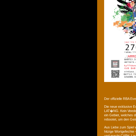
Der offizielle RBA E
Die neue exklusive 
LAT�NG. Kein Veedel 
ein Gebiet, welches d
rebootet, um den Gei
Aus Liebe zum Spiel w
hitzige Wortgefechte 
und macht CA$H. Laus