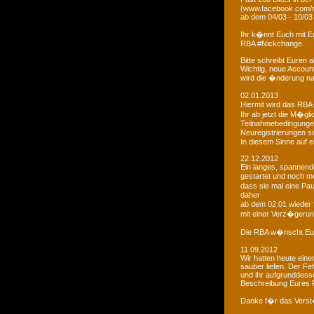
(www.facebook.com/r
ab dem 04/03 - 10/03
Ihr k�nnt Euch mit 
RBA #Nickchange.
Bitte schreibt Euren
Wichtig, neue Account
wird die �nderung na
02.01.2013
Hiermit wird das RBA-
Ihr ab jetzt die M�g
Teilnahmebedingungen 
Neuregistrierungen s
In diesem Sinne auf 
22.12.2012
Ein langes, spannendes
gestartet und noch m
dass sie mal eine Pa
daher
ab dem 02.01 wieder 
mit einer Verz�gerun
Die RBA w�nscht Euc
11.09.2012
Wir hatten heute ein
sauber liefen. Der Feh
und ihr aufgrunddesse
Beschreibung Eures 
Danke f�r das Vers