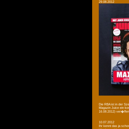
29.08.2012
Die RBA ist in der Sz
Magazin Juice ein ko
16.08.2012) ver�ffent
10.07.2012
Ihr kennt das ja sch