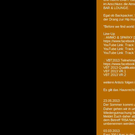
im Anschluss die Atm
BAR & LOUNGE.
Egal ob Backpacker, 
der Drang zur Hip Ho
"Before we find world
Line-Up
.: AMMO & SPARKY [S
https://www.faceboo
YouTube Link: Trac
YouTube Link: Trac
YouTube Link: Tra
.: VBT2013.Teilnehme
https://www.facebook
VBT 2013 Qualifikatio
VBT 2013 VR.1
VBT 2013 VR.2
weitere Artists folge
Es gilt das Hausrecht
23.05.2013
Der Sommer kommt un
Daher gehen wir in u
Wiedergutmachung bi
Meldet Euch daher ab
dem Betreff 'RBA Nick
umbenennen werden.
03.03.2013
Fast 200 Likes in de