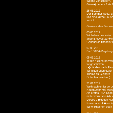
Woche verl�ngern.
Genie�t euere freie
25.06.2012
Der Sommer ist da, da
uns eine kurze Paus
vertickt.
Geniesst den Sommer
03.06.2012
Wir haben uns entsch
angeht, etwas zu �n
Genaueres findet ihr 
07.03.2012
Die 100Pkt-Regelung
05.03.2012
In den n�chsten Woc
freigeschalten.
L�uft alles nach Pla
Wir bitten euch dahe
Thema zu l�chern.
Einfach abwarten ;)
31.01.2012
Weihnachten ist vorb
Neuen Jahr mal wiede
Als erstes RBA-Speci
netterweise sein Albu
Dieses tr�gt den Na
Runterladen k�nnt ih
Wir w�nschen euch 