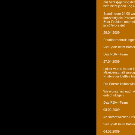
zur Verz�gerung der
bitte nicht jeden Tag
Stand heute 14:00 wur
kurzzeitig ein Proble
Euer Problem noch ni
jury@r-b-a.de!
29.04.2009
Fristüberschreitunge
Viel Spaß beim Battle
Das RBA - Team
27.04.2009
Leider wurde in den 
Mitleidenschaft gezo
Fristen der Battles b
Die Server laufen wied
Wir wünschen euch we
entschuldigen.
Das RBA - Team
08.02.2009
Ab sofort werden Fri
Viel Spaß beim Battle
04.02.2009