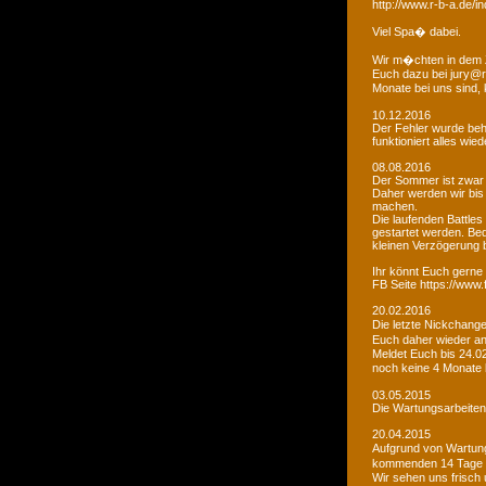
http://www.r-b-a.de
Viel Spa� dabei.
Wir m�chten in dem 
Euch dazu bei jury@r
Monate bei uns sind
10.12.2016
Der Fehler wurde beho
funktioniert alles wied
08.08.2016
Der Sommer ist zwar
Daher werden wir bis
machen.
Die laufenden Battles
gestartet werden. Bed
kleinen Verzögerung
Ihr könnt Euch gerne 
FB Seite https://www
20.02.2016
Die letzte Nickchang
Euch daher wieder a
Meldet Euch bis 24.0
noch keine 4 Monate
03.05.2015
Die Wartungsarbeiten 
20.04.2015
Aufgrund von Wartungs
kommenden 14 Tage e
Wir sehen uns frisch 