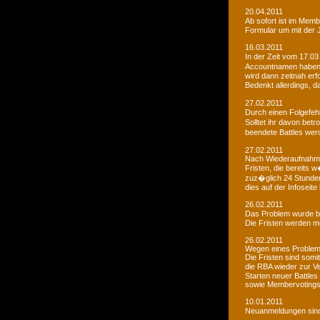
20.04.2011
Ab sofort ist im Memb
Formular um mit der J
16.03.2011
In der Zeit vom 17.03
Accountnamen haben w
wird dann zeitnah erf
Bedenkt allerdings, 
27.02.2011
Durch einen Folgefeh
Solltet ihr davon betr
beendete Battles wer
27.02.2011
Nach Wiederaufnahme d
Fristen, die bereits
zuz�glich 24 Stunden 
dies auf der Infoseite
26.02.2011
Das Problem wurde b
Die Fristen werden m
26.02.2011
Wegen eines Problems
Die Fristen sind somi
die RBA wieder zur 
Starten neuer Battles
sowie Membervotings.
10.01.2011
Neuanmeldungen sind