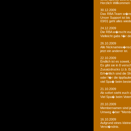
Herzlich Willkommen u
30.12.2009
Das RBA Team w�nscht
Unser Support ist bis 
03/01 geht alles wied
24.12.2009
Die RBA w�nscht euc
Vielleicht gabs f�r d
26.10.2009
Alle Nicknamew�nsche
jetzt ein anderer ist.
22.10.2009
Endlich ist es soweit, 
Es gibt sie in 8 ver
Zusatzdrucks (z.b. 
Erh�ltlich sind die Sh
oder f�r die tippfaule
viel Spa� beim bestel
21.10.2009
Ab sofort steht euch
Viel Spa� beim Voten
20.10.2009
Membernamen sind je
Umweg �ber "Membe
16.10.2009
Aufgrund eines klein
Verst�ndnis.