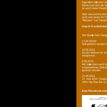
Eigentlich k�nnen nu
Wenn man sich die Sp
es auch meist Heads R
Aber was kommt jetzt
nicht sein denkt Ihr?
"Mixtake" von TakeDi
http://r-b-a.de/ind
Viel Spa� beim Saug
17.06.20143
Seit gestern werden d
10.06.2013
Da der Webserver am W
ausgesetzt.
4.06.2013
Wir m�chten euch hie
vorgesehenen Zeitrau
ignoriert werden.
27.05.2013
27. Juni 2013 / Einla
JAYs Hip Hop Bar &
http://facebook.co