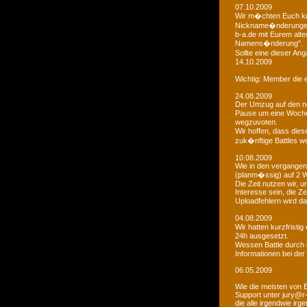
07.10.2009
Wir m�chten Euch kur
Nickname�nderungen 
b-a.de mit Eurem alt
Namens�nderung".
Sollte eine dieser An
14.10.2009
Wichtig: Member die e
24.08.2009
Der Umzug auf den ne
Pause um eine Woche 
wegzuvoten.
Wir hoffen, dass dies
zuk�nftige Battles we
10.08.2009
Wie in den vergangen
(planm�ssig) auf 2 
Die Zeit nutzen wir,
Interesse sein, die Z
Uploadfehlern wird 
04.08.2009
Wir hatten kurzfristi
24h ausgesetzt.
Wessen Battle durch 
Informationen bei der
06.05.2009
Wie die meisten von 
Support unter jury@r
die alle irgendwie i