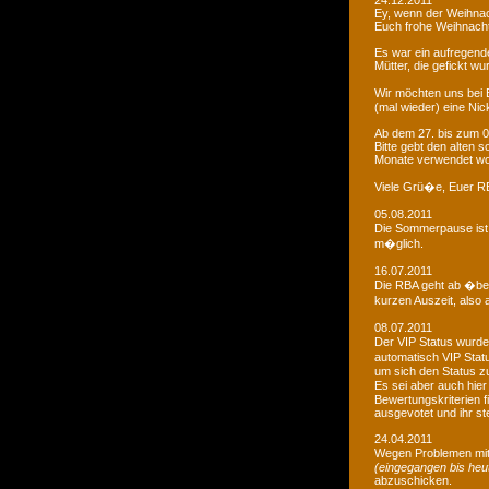
24.12.2011
Ey, wenn der Weihnac
Euch frohe Weihnacht
Es war ein aufregendes
Mütter, die gefickt wu
Wir möchten uns bei 
(mal wieder) eine Nic
Ab dem 27. bis zum 0
Bitte gebt den alten
Monate verwendet wo
Viele Grü�e, Euer 
05.08.2011
Die Sommerpause ist 
m�glich.
16.07.2011
Die RBA geht ab �be
kurzen Auszeit, also 
08.07.2011
Der VIP Status wurde 
automatisch VIP Stat
um sich den Status zu
Es sei aber auch hie
Bewertungskriterien f
ausgevotet und ihr ste
24.04.2011
Wegen Problemen mit
(eingegangen bis heu
abzuschicken.