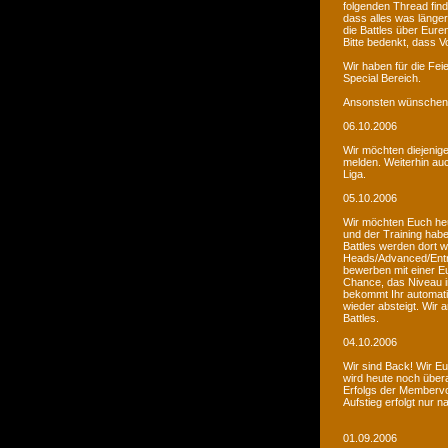
folgenden Thread fin
dass alles was länger
die Battles über Eur
Bitte bedenkt, dass V
Wir haben für die Fei
Special Bereich.
Ansonsten wünschen 
06.10.2006
Wir möchten diejenige
melden. Weiterhin auc
Liga.
05.10.2006
Wir möchten Euch he
und der Training habe
Battles werden dort w
Heads/Advanced/Entr
bewerben mit einer Eu
Chance, das Niveau in
bekommt Ihr automatis
wieder absteigt. Wir
Battles.
04.10.2006
Wir sind Back! Wir Euc
wird heute noch übera
Erfolgs der Membervot
Aufstieg erfolgt nur 
01.09.2006