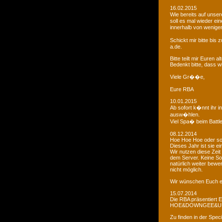
16.02.2015
Wie bereits auf uns
soll es mal wieder e
innerhalb von wenigen
Schickt mir bitte bi
a.de.
Bitte teilt mir Euren
Bedenkt bitte, dass w
Viele Gr��e,
Eure RBA
10.01.2015
Ab sofort k�nnt ihr 
ausw�hlen.
Viel Spa� beim Battl
08.12.2014
Hoe Hoe Hoe oder so.
Dieses Jahr ist sie e
Wir nutzen diese Zeit
dem Server. Keine Sor
natürlich weiter bewer
nicht möglich.
Wir wünschen Euch e
15.07.2014
Die RBA präsentiert 
HOE&DOWNGEE&U
Zu finden in der Spec