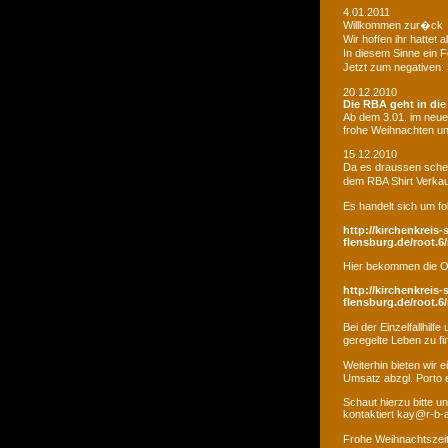
4.01.2011
Willkommen zur�ck
Wir hoffen ihr hatte
In diesem Sinne ein 
Jetzt zum negativen:
20.12.2010
Die RBA geht in di
Ab dem 3.01. im neue
frohe Weihnachten un
15.12.2010
Da es draussen schei
dem RBA Shirt Verkau
Es handelt sich um fo
http://kirchenkreis-
flensburg.de/root.6/
Hier bekommen die O
http://kirchenkreis-
flensburg.de/root.6/
Bei der Einzelfallhi
geregelte Leben zu fi
Weiterhin bieten wir
Umsatz abzgl. Porto e
Schaut hierzu bitte u
kontaktiert kay@r-b-
Frohe Weihnachtszei