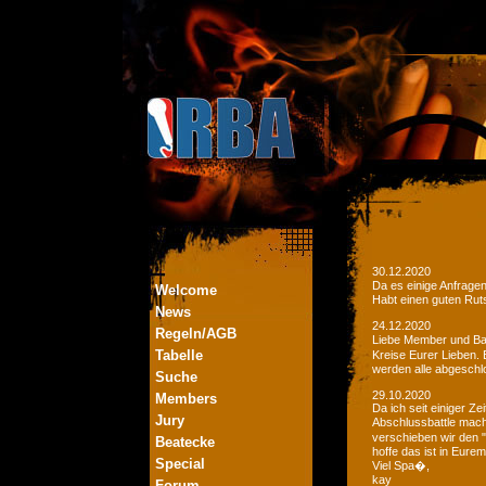
30.12.2020
Da es einige Anfrage
Welcome
Habt einen guten Ruts
News
24.12.2020
Regeln/AGB
Liebe Member und Bat
Tabelle
Kreise Eurer Lieben.
werden alle abgeschl
Suche
29.10.2020
Members
Da ich seit einiger Z
Jury
Abschlussbattle mac
verschieben wir den 
Beatecke
hoffe das ist in Eurem
Special
Viel Spa�,
kay
Forum