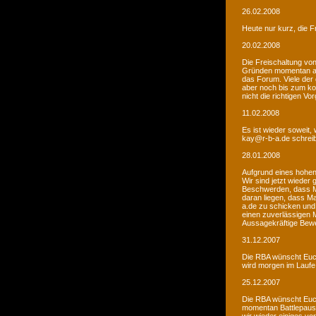
26.02.2008
Heute nur kurz, die F
20.02.2008
Die Freischaltung vo
Gründen momentan au
das Forum. Viele de
aber noch bis zum kom
nicht die richtigen V
11.02.2008
Es ist wieder soweit,
kay@r-b-a.de schreib
28.01.2008
Aufgrund eines hohen
Wir sind jetzt wieder
Beschwerden, dass M
daran liegen, dass Ma
a.de zu schicken und
einen zuverlässigen 
Aussagekräftige Bew
31.12.2007
Die RBA wünscht Euch
wird morgen im Laufe 
25.12.2007
Die RBA wünscht Euch
momentan Battlepause