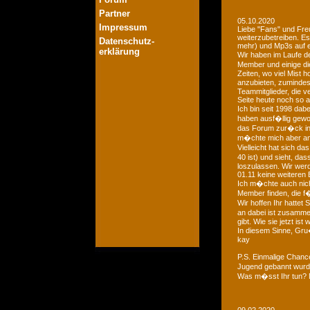
Partner
05.10.2020
Impressum
Liebe "Fans" und Fre
weiterzubetreiben. Es
Datenschutz-
mehr) und Mp3s auf e
erklärung
Wir haben im Laufe der
Member und einige di
Zeiten, wo viel Mist 
anzubieten, zumindest
Teammitglieder, die v
Seite heute noch so a
Ich bin seit 1998 dab
haben ausf�llig gewo
das Forum zur�ck in d
m�chte mich aber an 
Vielleicht hat sich 
40 ist) und sieht, das
loszulassen. Wir we
01.11 keine weiteren 
Ich m�chte auch nich
Member finden, die f�
Wir hoffen Ihr hattet
an dabei ist zusamme
gibt. Wie sie jetzt is
In diesem Sinne, Gr
kay
P.S. Einmalige Chan
Jugend gebannt wurde
Was m�sst Ihr tun? 