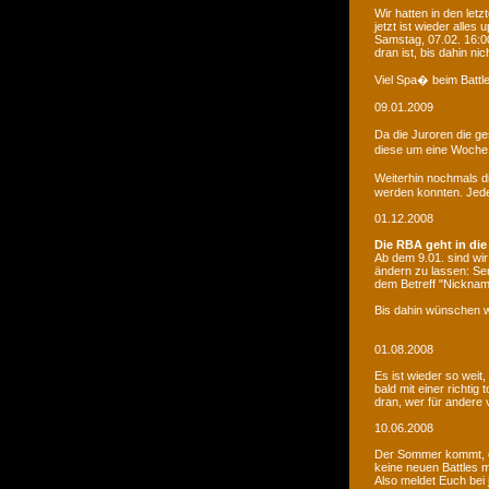
Wir hatten in den le
jetzt ist wieder alles
Samstag, 07.02. 16:00
dran ist, bis dahin ni
Viel Spa� beim Battle
09.01.2009
Da die Juroren die g
diese um eine Woche 
Weiterhin nochmals d
werden konnten. Jede 
01.12.2008
Die RBA geht in die
Ab dem 9.01. sind wi
ändern zu lassen: Se
dem Betreff "Nicknam
Bis dahin wünschen w
01.08.2008
Es ist wieder so weit
bald mit einer richti
dran, wer für andere 
10.06.2008
Der Sommer kommt, d
keine neuen Battles
Also meldet Euch bei