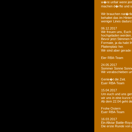
w�re unfair wenn je
machen d�rfte und som
Wir brauchen nat�rlic
behaltet das im Hinte
weniger Lines dadurc
06.12.2017
Wir freuen uns, Euch 
hochgeladen werden.
Bevor jetzt Stimmen 
Formate, ja da habt I
Plattenplatz her.
Wir sind aber gerade
Eier RBA-Team
24.05.2017
Sommer Sonne Sonne
Wir verabschieben u
Genie�t die Zeit.
Euer RBA-Team
15.04.2017
Um euch und uns gen
wir uns in eine kurze
Ab dem 22.04 geht der
Frohe Ostern
Euer RBA-Team
16.03.2017
Ein Allstar Battle-Ro
Die erste Runde von p