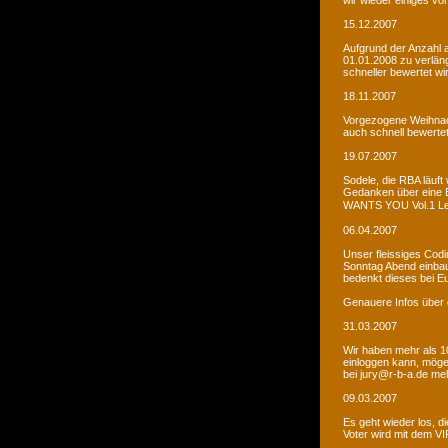
wir wieder einiges vor
15.12.2007
Aufgrund der Anzahl 
01.01.2008 zu verlän
schneller bewertet wi
18.11.2007
Vorgezogene Weihnach
auch schnell bewertet
19.07.2007
Sodele, die RBA läuft 
Gedanken über eine 
WANTS YOU Vol.1 Let�s
06.04.2007
Unser fleissiges Codi
Sonntag Abend einbaue
bedenkt dieses bei E
Genauere Infos über 
31.03.2007
Wir haben mehr als 10
einloggen kann, möge
bei jury@r-b-a.de me
09.03.2007
Es geht wieder los, di
Voter wird mit dem VIP