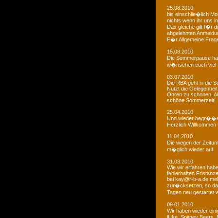
25.08.2010
bis einschlie�lich Mo
nichts wenn ihr uns in
Das gleiche gilt f�r 
abgelehnten Anmeldu
F�r Allgemeine Fragen
15.08.2010
Die Sommerpause hat
w�nschen euch viel 
03.07.2010
Die RBA geht in die
Nutzt die Gelegenheit
Ohren zu schonen. Ab
schöne Sommerzeit!
25.04.2010
Und wieder begr��e
Herzlich Willkommen u
11.04.2010
Die wegen der Zeitums
m�glich wieder auf.
31.03.2010
Wie wir erfahren habe
fehlerhaften Fristanz
bei kay@r-b-a.de mel
zur�cksetzen, so das
Tagen neu gestartet
09.01.2010
Wir haben wieder ein
lUke, Spitney Beers, 