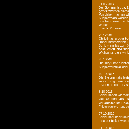
01.06.2014
Der Sommer ist da, Ze
gef*ckt werden einma
Von daher machen wi
Supportmails werden n
durchaus einen Tag l
Wetter.
Euer RBA Team.
29.12.2013
Christimas is over but w
Daher bieten wir bis
Schickt mir bis zum 
dem Betreff RBA Nic
Wichtig ist, dass wi
25.10.2013
Die Jury Liste funkti
Supportformular oder 
19.10.2013
Die Systemmails laufe
wieder aufgenommen
Fragen an die Jury sol
8.10.2013
Leider haben wir mome
viele Systemmails, b
Wir arbeiten mit Hoch
Fristen vorerst ausge
07.10.2013
Leider hat unser Mai
a.de zur�ckgewiesen. 
01.10.2013