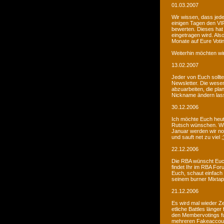
01.03.2007
Wir wissen, dass jede
einigen Tagen den VIP
bewerten. Dieses hat 
eingetragen wird. Als
Monate auf Eure Voti
Weiterhin möchten wi
13.02.2007
Jeder von Euch sollte 
Newsletter. Die wesen
abzuarbeiten, die pla
Nickname ändern lass
30.12.2006
Ich möchte Euch heut
Rutsch wünschen. Wir 
Januar werden wir noc
und sauft net zu viel ;
22.12.2006
Die RBA wünscht Euch
findet Ihr im RBA Fo
Euch, schaut einfach
seinem burner Mixtap
21.12.2006
Es wird mal wieder Ze
etliche Battles länge
den Membervotings fun
mehreren Fakeaccount