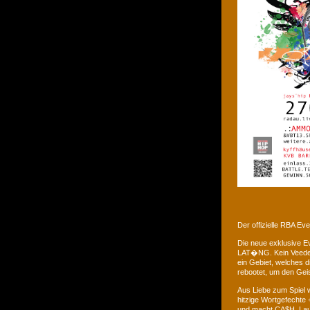
Der offizielle RBA E
Die neue exklusive 
LAT�NG. Kein Veedel 
ein Gebiet, welches d
rebootet, um den Gei
Aus Liebe zum Spiel w
hitzige Wortgefechte 
und macht CA$H. Laus