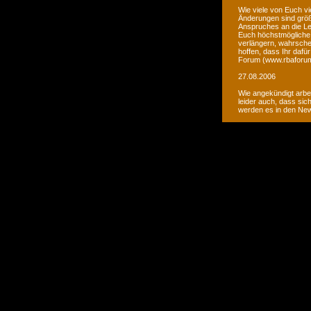
Wie viele von Euch vi
Änderungen sind größ
Anspruches an die Le
Euch höchstmögliche 
verlängern, wahrsche
hoffen, dass Ihr daf
Forum (www.rbaforum
27.08.2006
Wie angekündigt arbe
leider auch, dass sic
werden es in den Ne