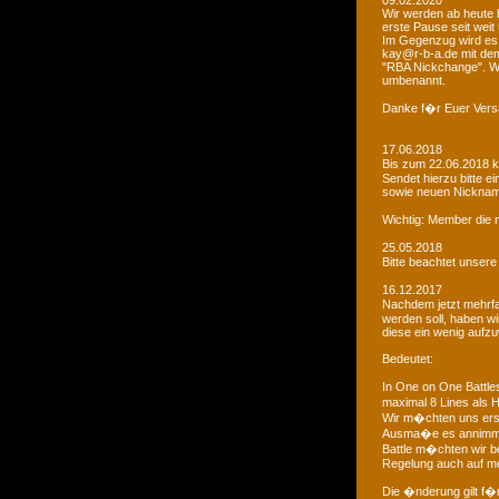
09.02.2020
Wir werden ab heute b
erste Pause seit weit
Im Gegenzug wird es 
kay@r-b-a.de mit dem
"RBA Nickchange". Wic
umbenannt.
Danke f�r Euer Vers
17.06.2018
Bis zum 22.06.2018 
Sendet hierzu bitte e
sowie neuen Nicknam
Wichtig: Member die 
25.05.2018
Bitte beachtet unser
16.12.2017
Nachdem jetzt mehrf
werden soll, haben 
diese ein wenig aufz
Bedeutet:
In One on One Battle
maximal 8 Lines als H
Wir m�chten uns ers
Ausma�e es annimmt
Battle m�chten wir be
Regelung auch auf me
Die �nderung gilt f�r