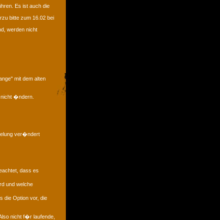
hren. Es ist auch die
zu bitte zum 16.02 bei
nd, werden nicht
ange" mit dem alten
 nicht �ndern.
gelung ver�ndert
eachtet, dass es
rd und welche
 die Option vor, die
lso nicht f�r laufende,