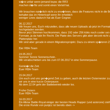
w�re unfair wenn jemand bspw. die RR3
machen d�rfte und somit einen Vorteil hat.
Wir brauchen nat�rlich nicht zu erw�hnen, dass die Features nicht in die B
behaltet das im Hinterkopf wenn Ihr erheblich
weniger Lines dadurch hat als Euer Gegner.
06.12.2017
Wir freuen uns, Euch mitzuteilen, dass alle neuen Uploads ab jetzt im Format
hochgeladen werden.
Bevor jetzt Stimmen hochkommen, dass 192 oder 256 kbits noch cooler sei 
Formate, ja da habt Ihr Recht. Die Platte des Servers gibt aber derzeit nich
Plattenplatz her.
Wir sind aber gerade in einem Migrationsprojekt. Dazu zu einem sp�teren Z
Eier RBA-Team
24.05.2017
Sommer Sonne Sonnenschein..
Wir verabschieben uns bis zum 07.06.2017 in eine Sommerpause.
Genie�t die Zeit.
Euer RBA-Team
15.04.2017
Um euch und uns gen�gend Zeit zu geben, auch die letzten Osternester z
wir uns in eine kurze Osterpause.
Ab dem 22.04 geht der Battlebetrieb wieder los.
Frohe Ostern
Euer RBA-Team
16.03.2017
Ein Allstar Battle-Royal einiger der besten Heads Rapper (und asterone) steh
Die erste Runde von punjizz ist bereits oben ->