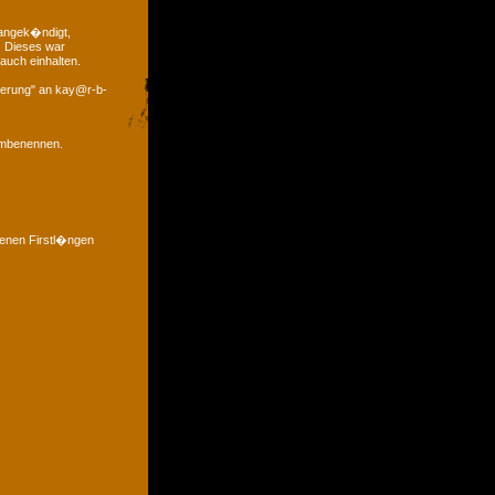
 angek�ndigt,
. Dieses war
auch einhalten.
derung" an kay@r-b-
 umbenennen.
denen Firstl�ngen