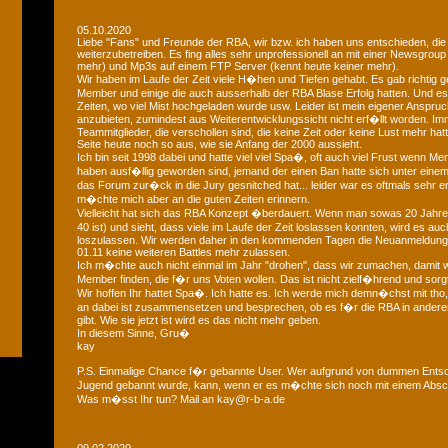
05.10.2020
Liebe "Fans" und Freunde der RBA, wir bzw. ich haben uns entschieden, die
weiterzubetreiben. Es fing alles sehr unprofessionell an mit einer Newsgroup
mehr) und Mp3s auf einem FTP Server (kennt heute keiner mehr).
Wir haben im Laufe der Zeit viele H�hen und Tiefen gehabt. Es gab richtig geil
Member und einige die auch ausserhalb der RBA Blase Erfolg hatten. Und
Zeiten, wo viel Mist hochgeladen wurde usw. Leider ist mein eigener Anspruch
anzubieten, zumindest aus Weiterentwicklungssicht nicht erf�llt worden. Im
Teammitglieder, die verschollen sind, die keine Zeit oder keine Lust mehr hat
Seite heute noch so aus, wie sie Anfang der 2000 aussieht.
Ich bin seit 1998 dabei und hatte viel viel Spa�, oft auch viel Frust wenn Me
haben ausf�llig geworden sind, jemand der einen Ban hatte sich unter eine
das Forum zur�ck in die Jury gesnitched hat... leider war es oftmals sehr 
m�chte mich aber an die guten Zeiten erinnern.
Vielleicht hat sich das RBA Konzept �berdauert. Wenn man sowas 20 Jahre 
40 ist) und sieht, dass viele im Laufe der Zeit loslassen konnten, wird es au
loszulassen. Wir werden daher in den kommenden Tagen die Neuanmeldun
01.11 keine weiteren Battles mehr zulassen.
Ich m�chte auch nicht einmal im Jahr "drohen", dass wir zumachen, damit w
Member finden, die f�r uns Voten wollen. Das ist nicht zielf�hrend und sorgt
Wir hoffen Ihr hattet Spa�. Ich hatte es. Ich werde mich demn�chst mit tho, 
an dabei ist zusammensetzen und besprechen, ob es f�r die RBA in andere
gibt. Wie sie jetzt ist wird es das nicht mehr geben.
In diesem Sinne, Gru�
kay
P.S. Einmalige Chance f�r gebannte User. Wer aufgrund von dummen Entsc
Jugend gebannt wurde, kann, wenn er es m�chte sich noch mit einem Absch
Was m�sst Ihr tun? Mail an kay@r-b-a.de