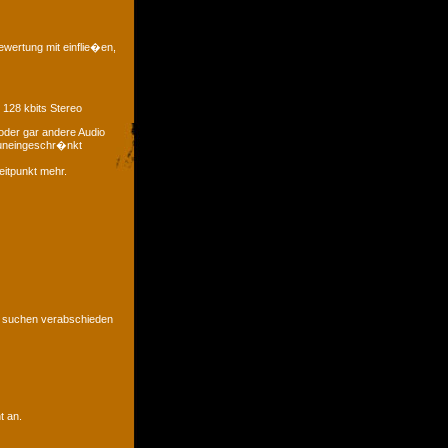
ewertung mit einflie�en,
 128 kbits Stereo
oder gar andere Audio
t uneingeschr�nkt
eitpunkt mehr.
u suchen verabschieden
t an.