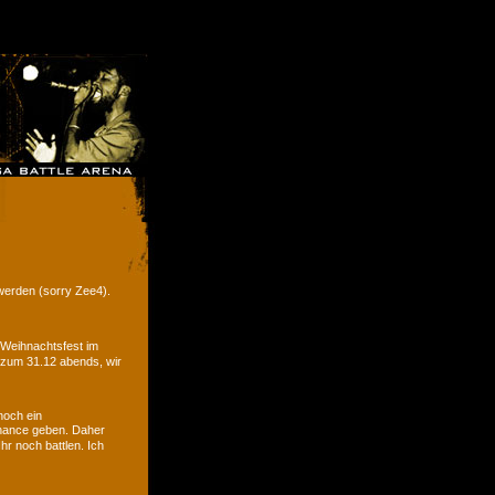
werden (sorry Zee4).
 Weihnachtsfest im
 zum 31.12 abends, wir
noch ein
hance geben. Daher
r noch battlen. Ich