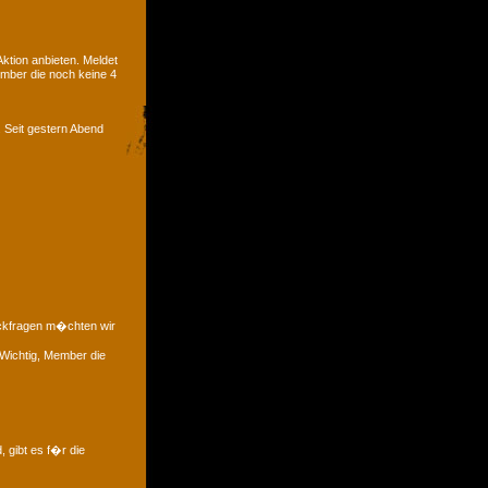
tion anbieten. Meldet
ember die noch keine 4
. Seit gestern Abend
�ckfragen m�chten wir
 Wichtig, Member die
, gibt es f�r die