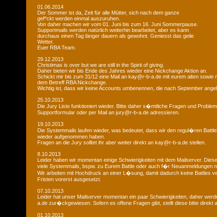
01.06.2014
Der Sommer ist da, Zeit für alle Mütter, sich nach dem ganze
gef*ckt werden einmal auszuruhen.
Von daher machen wir vom 01. Juni bis zum 16. Juni Sommerpause.
Supportmails werden natürlich weiterhin bearbeitet, aber es kann
durchaus einen Tag länger dauern als gewohnt. Geniesst das geile
Wetter.
Euer RBA Team.
29.12.2013
Christimas is over but we are still in the Spirit of giving.
Daher bieten wir bis Ende des Jahres wieder eine Nickchange Aktion an.
Schickt mir bis zum 31/12 eine Mail an kay@r-b-a.de mit eurem alten sowi
dem Betreff RBA Nickchange.
Wichtig ist, dass wir keine Accounts umbenennen, die nach September ange
25.10.2013
Die Jury Liste funktioniert wieder. Bitte daher s�mtliche Fragen und Probl
Supportformular oder per Mail an jury@r-b-a.de adressieren.
19.10.2013
Die Systemmails laufen wieder, was bedeutet, dass wir den regul�ren Battlebe
wieder aufgenommen haben.
Fragen an die Jury solltet ihr aber weiter direkt an kay@r-b-a.de stellen.
8.10.2013
Leider haben wir momentan einige Schwierigkeiten mit dem Mailserver. Diese
viele Systemmails, bspw. zu Eurem Battle oder auch f�r Neuanmeldungen n
Wir arbeiten mit Hochdruck an einer L�sung, damit dadurch keine Battles ver
Fristen vorerst ausgesetzt.
07.10.2013
Leider hat unser Mailserver momentan ein paar Schwierigkeiten, daher wer
a.de zur�ckgewiesen. Sofern es offene Fragen gibt, stellt diese bitte direkt
01.10.2013