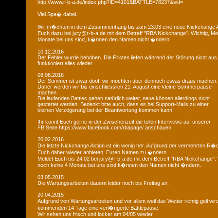
http://www.r-b-a.de/index.php?ID=4101&BATTLE=78237&sid=
Viel Spa� dabei.
Wir m�chten in dem Zusammenhang bis zum 23.03 eine neue Nickchange Ak
Euch dazu bei jury@r-b-a.de mit dem Betreff "RBA Nickchange". Wichtig, M
Monate bei uns sind, k�nnen den Namen nicht �ndern.
10.12.2016
Der Fehler wurde behoben. Die Fristen liefen während der Störung nicht aus
funktioniert alles wieder.
08.08.2016
Der Sommer ist zwar doof, wir möchten aber dennoch etwas draus machen.
Daher werden wir bis einschliesslich 21. August eine kleine Sommerpause
machen.
Die laufenden Battles gehen natürlich weiter, neue können allerdings nicht
gestartet werden. Bedenkt bitte auch, dass es bei Support-Mails zu einer
kleinen Verzögerung bei der Beantwortung kommen kann.
Ihr könnt Euch gerne in der Zwischenzeit die tollen Interviews auf unserer
FB Seite https://www.facebook.com/rbapage/ anschauen.
20.02.2016
Die letzte Nickchange Aktion ist ein wenig her. Aufgrund der vermehrten R
Euch daher wieder anbieten, Euren Namen zu �ndern.
Meldet Euch bis 24.02 bei jury@r-b-a.de mit dem Betreff "RBA Nickchange".
noch keine 4 Monate bei uns sind k�nnen den Namen nicht �ndern.
03.05.2015
Die Wartungsarbeiten dauern leider noch bis Freitag an.
20.04.2015
Aufgrund von Wartungsarbeiten und vor allem weil das Wetter richtig geil wird
kommenden 14 Tage eine verl�ngerte Battlepause.
Wir sehen uns frisch und locker am 04/05 wieder.