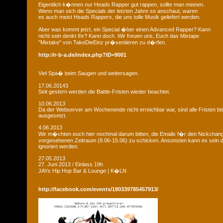
Eigentlich k�nnen nur Heads Rapper gut rappen, sollte man meinen.
Wenn man sich die Specials der letzten Jahre so anschaut, waren
es auch meist Heads Rappers, die uns tolle Musik geliefert werden.
Aber was kommt jetzt, ein Special �ber einen Advanced Rapper? Kann
nicht sein denkt Ihr? Kann doch. Wir freuen uns, Euch das Mixtape
"Mixtake" von TakeDieEinz pr�sentieren zu d�rfen.
http://r-b-a.de/index.php?ID=9001
Viel Spa� beim Saugen und weitersagen.
17.06.20143
Seit gestern werden die Battle-Fristen wieder beachtet.
10.06.2013
Da der Webserver am Wochenende nicht erreichbar war, sind alle Fristen bis
ausgesetzt.
4.06.2013
Wir m�chten euch hier nochmal darum bitten, die Emails f�r den Nickchan
vorgesehenen Zeitraum (8.06-15.06) zu schicken. Ansonsten kann es sein d
ignoriert werden.
27.05.2013
27. Juni 2013 / Einlass 19h
JAYs Hip Hop Bar & Lounge | K�LN
http://facebook.com/events/180339785457913/