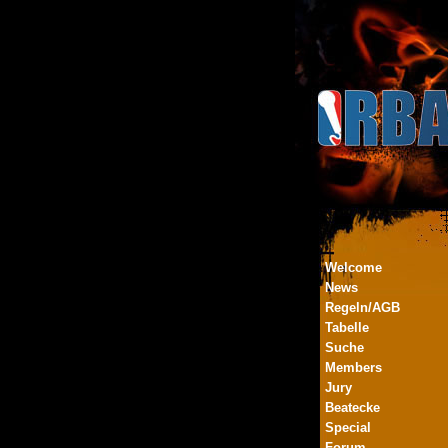
Welcome
News
Regeln/AGB
Tabelle
Suche
Members
Jury
Beatecke
Special
Forum