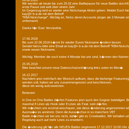
09.02.2020
Wir werden ab heute bis zum 25.02 eine Battlepause für neue Battles durchfü
erste Pause seit weit über einem Jahr.
Im Gegenzug wird es wieder eine Nickchange Aktion geben. Meldet Euch hier
kay@r-b-a.de mit dem Betreff
"RBA Nickchange". Wichtig ist, Nicks deren Accounts jünger als 3 Monate si
umbenannt.
Danke f�r Euer Versändnis.
17.06.2018
Bis zum 22.06.2018 k�nnt Ihr wieder Euren Nickname �ndern lassen
Sendet hierzu bitte eine Email an kay@r-b-a.de mit dem Betreff "RBA Nickch
sowie neuen Nickname.
Wichtig: Member die noch keine 4 Monate bei uns sind, k�nnen den Namen
25.05.2018
Bitte beachtet unsere neue Datenschutzerkl�rung links unten im Men�.
16.12.2017
Nachdem jetzt mehrfach der Wunsch aufkam, dass die bisherige Featurere
werden soll, haben wir uns zusammengesetzt und beschlossen,
diese ein wenig aufzuweichen.
Bedeutet:
In One on One Battles d�rfen Features jetzt auch den Gegner beleidigen. B
maximal 8 Lines als Hook oder 8 Lines als Feat. sein d�rfen.
Wir m�chten uns erstmal anschauen, wie diese �nderung angenommen wi
Ausma�e es annimmt. Denn die Ausw�chse in so manchem VBT
Battle m�chten wir bei uns nicht, daf�r gibt es Crewbattles. Wir behalten uns
Regelung auch auf mehr Lines zu erweitern.
Die �nderung gilt f�r alle NEUEN Battles beginnend 17.12.2017 10:00 Uhr. A