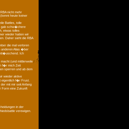
 RBA nicht mehr
 (kennt heute keiner
e Battles, tolle
 es gab schw�chere
, etwas tolles
mer wieder hatten wir
ten. Daher sieht die RBA
mber die mal verloren
m anderen Alias �ber
entt�uschend. Ich
macht (und mittlerweile
ch f�r mich Zeit
gen sperren und ab dem
ir wieder aktive
 eigentlich f�r Frust.
der mit mir seit Anfang
r Form eine Zukunft
heidungen in der
iedsbattle verewigen.