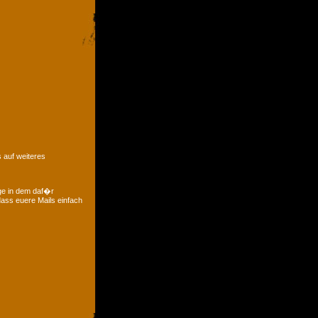
 auf weiteres
ge in dem daf�r
ass euere Mails einfach