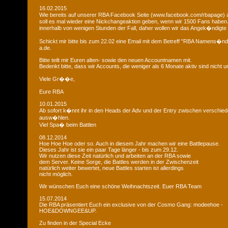
16.02.2015
Wie bereits auf unserer RBA Facebook Seite (www.facebook.com/rbapage)
soll es mal wieder eine Nickchangeaktion geben, wenn wir 1500 Fans haben
innerhalb von wenigen Stunden der Fall, daher wollen wir das Angek�ndigte 
Schickt mir bitte bis zum 22.02 eine Email mit dem Betreff "RBA Namens�n
a.de.
Bitte teilt mir Euren alten- sowie den neuen Accountnamen mit.
Bedenkt bitte, dass wir Accounts, die weniger als 6 Monate aktiv sind nicht
Viele Gr��e,
Eure RBA
10.01.2015
Ab sofort k�nnt ihr in den Heads der Adv und der Entry zwischen verschie
ausw�hlen.
Viel Spa� beim Battlen
08.12.2014
Hoe Hoe Hoe oder so. Auch in diesem Jahr machen wir eine Battlepause.
Dieses Jahr ist sie ein paar Tage länger - bis zum 29.12.
Wir nutzen diese Zeit natürlich und arbeiten an der RBA sowie
dem Server. Keine Sorge, die Battles werden in der Zwischenzeit
natürlich weiter bewertet, neue Battles starten ist allerdings
nicht möglich.
Wir wünschen Euch eine schöne Weihnachtszeit. Euer RBA Team
15.07.2014
Die RBA präsentiert Euch ein exclusive von der Cosmo Gang: modeehoe -
HOE&DOWNGEE&UP.
Zu finden in der Special Ecke