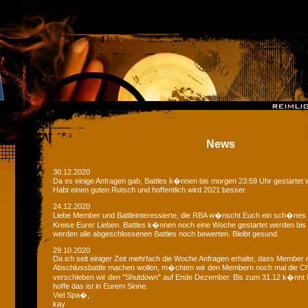
News
30.12.2020
Da es einige Anfragen gab, Battles k�nnen bis morgen 23:59 Uhr gestartet 
Habt einen guten Rutsch und hoffentlich wird 2021 besser.
24.12.2020
Liebe Member und Battleinteressierte, die RBA w�nscht Euch ein sch�nes
Kreise Eurer Lieben. Battles k�nnen noch eine Woche gestartet werden bis
werden alle abgeschlossenen Battles noch bewerten. Bleibt gesund.
29.10.2020
Da ich seit einiger Zeit mehrfach die Woche Anfragen erhalte, dass Member 
Abschlussbattle machen wollen, m�chten wir den Membern noch mal die C
verschieben wir den "Shutdown" auf Ende Dezember. Bis zum 31.12 k�nnt Ih
hoffe das ist in Eurem Sinne.
Viel Spa�,
kay