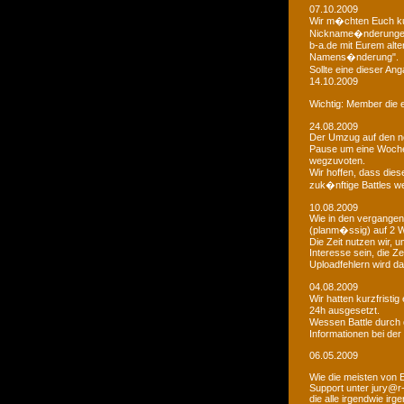
07.10.2009
Wir m�chten Euch kur
Nickname�nderungen 
b-a.de mit Eurem alt
Namens�nderung".
Sollte eine dieser An
14.10.2009
Wichtig: Member die e
24.08.2009
Der Umzug auf den ne
Pause um eine Woche 
wegzuvoten.
Wir hoffen, dass dies
zuk�nftige Battles we
10.08.2009
Wie in den vergangen
(planm�ssig) auf 2 
Die Zeit nutzen wir,
Interesse sein, die Z
Uploadfehlern wird 
04.08.2009
Wir hatten kurzfristi
24h ausgesetzt.
Wessen Battle durch 
Informationen bei der
06.05.2009
Wie die meisten von 
Support unter jury@r
die alle irgendwie i