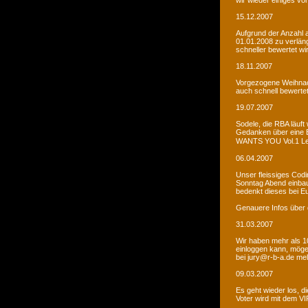
wir wieder einiges vor
15.12.2007
Aufgrund der Anzahl 
01.01.2008 zu verlän
schneller bewertet wi
18.11.2007
Vorgezogene Weihnach
auch schnell bewertet
19.07.2007
Sodele, die RBA läuft 
Gedanken über eine 
WANTS YOU Vol.1 Let�s
06.04.2007
Unser fleissiges Codi
Sonntag Abend einbaue
bedenkt dieses bei E
Genauere Infos über 
31.03.2007
Wir haben mehr als 10
einloggen kann, möge
bei jury@r-b-a.de me
09.03.2007
Es geht wieder los, di
Voter wird mit dem VIP