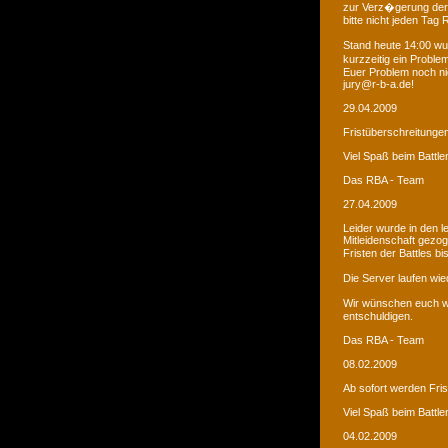
zur Verz�gerung der
bitte nicht jeden Tag
Stand heute 14:00 wur
kurzzeitig ein Proble
Euer Problem noch ni
jury@r-b-a.de!
29.04.2009
Fristüberschreitunge
Viel Spaß beim Battle
Das RBA - Team
27.04.2009
Leider wurde in den 
Mitleidenschaft gezo
Fristen der Battles b
Die Server laufen wied
Wir wünschen euch we
entschuldigen.
Das RBA - Team
08.02.2009
Ab sofort werden Fri
Viel Spaß beim Battle
04.02.2009