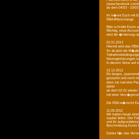
(www.facebook.com/r
ab dem 04/03 - 10/03
Ihr k�nnt Euch mit 
RBA #Nickchange.
Bitte schreibt Euren
Wichtig, neue Account
wird die �nderung na
02.01.2013
Hiermit wird das RBA-
Ihr ab jetzt die M�g
Teilnahmebedingungen 
Neuregistrierungen s
In diesem Sinne auf 
22.12.2012
Ein langes, spannendes
gestartet und noch m
dass sie mal eine Pa
daher
ab dem 02.01 wieder 
mit einer Verz�gerun
Die RBA w�nscht Euc
11.09.2012
Wir hatten heute ein
sauber liefen. Der Feh
und ihr aufgrunddesse
Beschreibung Eures 
Danke f�r das Vers