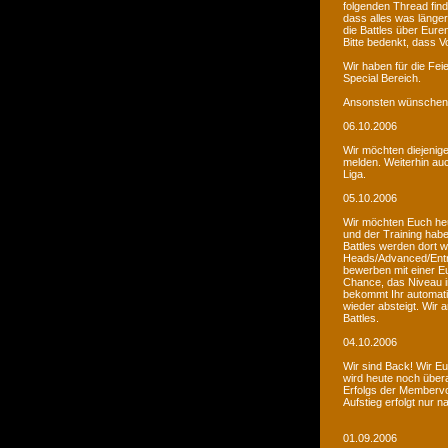
folgenden Thread fin
dass alles was länger
die Battles über Eur
Bitte bedenkt, dass V
Wir haben für die Fei
Special Bereich.
Ansonsten wünschen 
06.10.2006
Wir möchten diejenige
melden. Weiterhin auc
Liga.
05.10.2006
Wir möchten Euch he
und der Training habe
Battles werden dort w
Heads/Advanced/Entr
bewerben mit einer Eu
Chance, das Niveau in
bekommt Ihr automatis
wieder absteigt. Wir
Battles.
04.10.2006
Wir sind Back! Wir Euc
wird heute noch übera
Erfolgs der Membervot
Aufstieg erfolgt nur 
01.09.2006