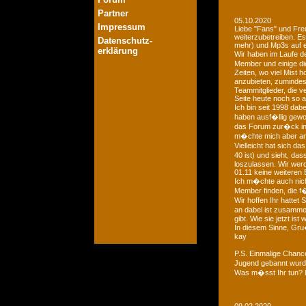
Partner
05.10.2020
Impressum
Liebe "Fans" und Fre
weiterzubetreiben. Es
Datenschutz-
mehr) und Mp3s auf e
erklärung
Wir haben im Laufe der
Member und einige di
Zeiten, wo viel Mist 
anzubieten, zumindest
Teammitglieder, die v
Seite heute noch so a
Ich bin seit 1998 dab
haben ausf�llig gewo
das Forum zur�ck in d
m�chte mich aber an 
Vielleicht hat sich 
40 ist) und sieht, das
loszulassen. Wir we
01.11 keine weiteren 
Ich m�chte auch nich
Member finden, die f�
Wir hoffen Ihr hattet
an dabei ist zusamme
gibt. Wie sie jetzt is
In diesem Sinne, Gr
kay
P.S. Einmalige Chan
Jugend gebannt wurde
Was m�sst Ihr tun? 