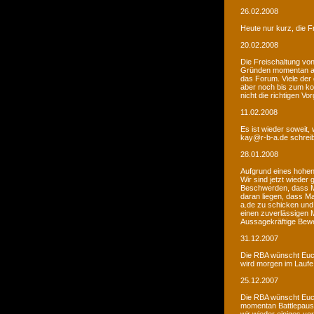
26.02.2008
Heute nur kurz, die F
20.02.2008
Die Freischaltung vo
Gründen momentan au
das Forum. Viele de
aber noch bis zum kom
nicht die richtigen V
11.02.2008
Es ist wieder soweit,
kay@r-b-a.de schreib
28.01.2008
Aufgrund eines hohen
Wir sind jetzt wieder
Beschwerden, dass M
daran liegen, dass Ma
a.de zu schicken und
einen zuverlässigen 
Aussagekräftige Bew
31.12.2007
Die RBA wünscht Euch
wird morgen im Laufe 
25.12.2007
Die RBA wünscht Euch
momentan Battlepause