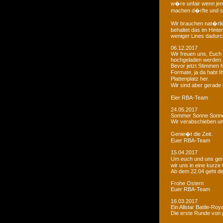
w�re unfair wenn je
machen d�rfte und som
Wir brauchen nat�rlic
behaltet das im Hinte
weniger Lines dadurc
06.12.2017
Wir freuen uns, Euch 
hochgeladen werden.
Bevor jetzt Stimmen 
Formate, ja da habt I
Plattenplatz her.
Wir sind aber gerade
Eier RBA-Team
24.05.2017
Sommer Sonne Sonne
Wir verabschieben u
Genie�t die Zeit.
Euer RBA-Team
15.04.2017
Um euch und uns gen
wir uns in eine kurze
Ab dem 22.04 geht der
Frohe Ostern
Euer RBA-Team
16.03.2017
Ein Allstar Battle-Ro
Die erste Runde von p