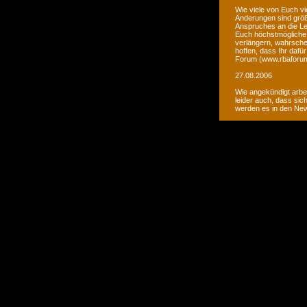
Wie viele von Euch vi
Änderungen sind größ
Anspruches an die Le
Euch höchstmögliche 
verlängern, wahrsche
hoffen, dass Ihr daf
Forum (www.rbaforum
27.08.2006
Wie angekündigt arbe
leider auch, dass sic
werden es in den Ne