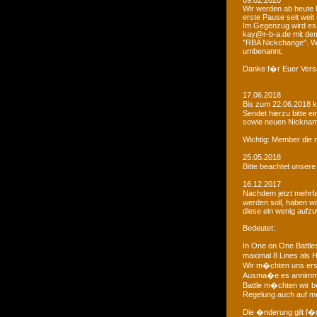
09.02.2020
Wir werden ab heute b
erste Pause seit weit
Im Gegenzug wird es 
kay@r-b-a.de mit dem
"RBA Nickchange". Wic
umbenannt.
Danke f�r Euer Vers
17.06.2018
Bis zum 22.06.2018 
Sendet hierzu bitte e
sowie neuen Nicknam
Wichtig: Member die 
25.05.2018
Bitte beachtet unser
16.12.2017
Nachdem jetzt mehrf
werden soll, haben 
diese ein wenig aufz
Bedeutet:
In One on One Battle
maximal 8 Lines als H
Wir m�chten uns ers
Ausma�e es annimmt
Battle m�chten wir be
Regelung auch auf me
Die �nderung gilt f�r