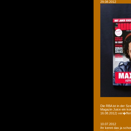
29.08.2012
Die RBA ist in der Sz
Magazin Juice ein ko
16.08.2012) ver�ffent
10.07.2012
Ihr kennt das ja sch