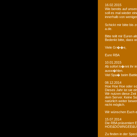
16.02.2015
Wie bereits auf uns
soll es mal wieder e
innerhalb von wenigen
Schickt mir bitte bi
a.de.
Bitte teilt mir Euren
Bedenkt bitte, dass w
Viele Gr��e,
Eure RBA
10.01.2015
Ab sofort k�nnt ihr 
ausw�hlen.
Viel Spa� beim Battl
08.12.2014
Hoe Hoe Hoe oder so.
Dieses Jahr ist sie e
Wir nutzen diese Zeit
dem Server. Keine Sor
natürlich weiter bewer
nicht möglich.
Wir wünschen Euch e
15.07.2014
Die RBA präsentiert 
HOE&DOWNGEE&U
Zu finden in der Spec