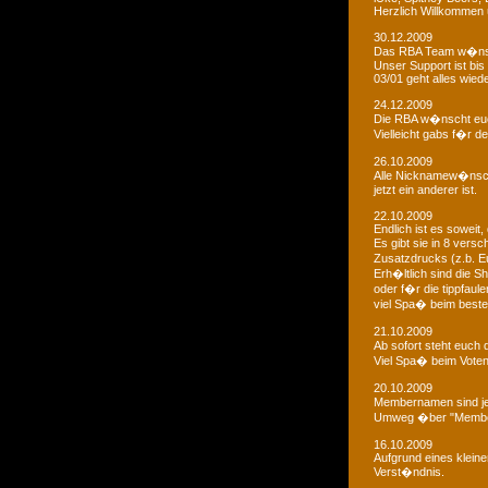
Herzlich Willkommen u
30.12.2009
Das RBA Team w�nscht
Unser Support ist bis 
03/01 geht alles wied
24.12.2009
Die RBA w�nscht euc
Vielleicht gabs f�r d
26.10.2009
Alle Nicknamew�nsche
jetzt ein anderer ist.
22.10.2009
Endlich ist es soweit, 
Es gibt sie in 8 ver
Zusatzdrucks (z.b. 
Erh�ltlich sind die Sh
oder f�r die tippfaule
viel Spa� beim bestel
21.10.2009
Ab sofort steht euch
Viel Spa� beim Voten
20.10.2009
Membernamen sind je
Umweg �ber "Membe
16.10.2009
Aufgrund eines klein
Verst�ndnis.