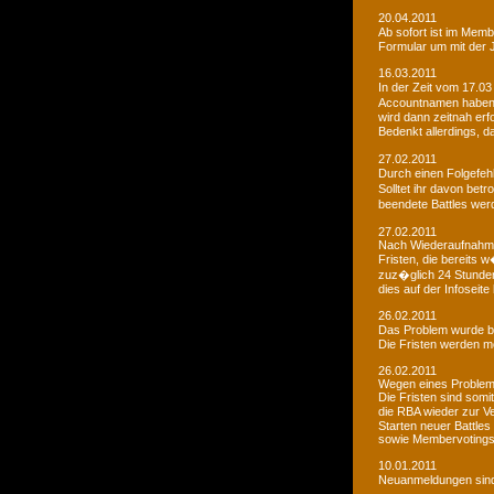
20.04.2011
Ab sofort ist im Memb
Formular um mit der J
16.03.2011
In der Zeit vom 17.03
Accountnamen haben w
wird dann zeitnah erf
Bedenkt allerdings, 
27.02.2011
Durch einen Folgefeh
Solltet ihr davon betr
beendete Battles wer
27.02.2011
Nach Wiederaufnahme d
Fristen, die bereits
zuz�glich 24 Stunden 
dies auf der Infoseite
26.02.2011
Das Problem wurde b
Die Fristen werden m
26.02.2011
Wegen eines Problems
Die Fristen sind somi
die RBA wieder zur 
Starten neuer Battles
sowie Membervotings.
10.01.2011
Neuanmeldungen sind