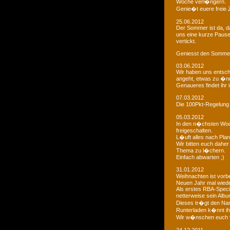
Woche verl�ngern.
Genie�t euere freie
25.06.2012
Der Sommer ist da, da
uns eine kurze Paus
vertickt.
Geniesst den Sommer
03.06.2012
Wir haben uns entsch
angeht, etwas zu �n
Genaueres findet ihr 
07.03.2012
Die 100Pkt-Regelung
05.03.2012
In den n�chsten Woc
freigeschalten.
L�uft alles nach Pla
Wir bitten euch dahe
Thema zu l�chern.
Einfach abwarten ;)
31.01.2012
Weihnachten ist vorb
Neuen Jahr mal wiede
Als erstes RBA-Speci
netterweise sein Albu
Dieses tr�gt den Na
Runterladen k�nnt ih
Wir w�nschen euch 