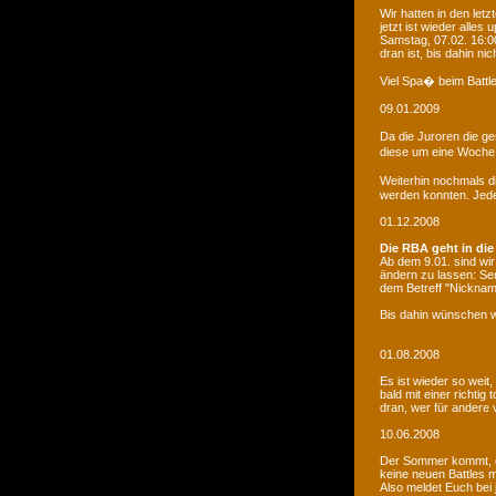
Wir hatten in den le
jetzt ist wieder alles
Samstag, 07.02. 16:00
dran ist, bis dahin ni
Viel Spa� beim Battle
09.01.2009
Da die Juroren die g
diese um eine Woche 
Weiterhin nochmals d
werden konnten. Jede 
01.12.2008
Die RBA geht in die
Ab dem 9.01. sind wi
ändern zu lassen: Se
dem Betreff "Nicknam
Bis dahin wünschen w
01.08.2008
Es ist wieder so weit
bald mit einer richti
dran, wer für andere 
10.06.2008
Der Sommer kommt, d
keine neuen Battles
Also meldet Euch bei