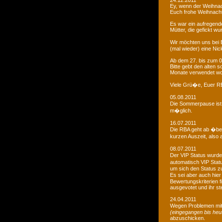
24.12.2011
Ey, wenn der Weihnac
Euch frohe Weihnacht
Es war ein aufregendes
Mütter, die gefickt wu
Wir möchten uns bei 
(mal wieder) eine Nic
Ab dem 27. bis zum 0
Bitte gebt den alten
Monate verwendet wo
Viele Grü�e, Euer 
05.08.2011
Die Sommerpause ist 
m�glich.
16.07.2011
Die RBA geht ab �be
kurzen Auszeit, also 
08.07.2011
Der VIP Status wurde 
automatisch VIP Stat
um sich den Status zu
Es sei aber auch hie
Bewertungskriterien f
ausgevotet und ihr ste
24.04.2011
Wegen Problemen mit
(eingegangen bis heu
abzuschicken.