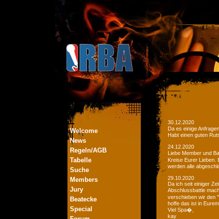
30.12.2020
Da es einige Anfrage
Welcome
Habt einen guten Ruts
News
24.12.2020
Regeln/AGB
Liebe Member und Bat
Tabelle
Kreise Eurer Lieben.
werden alle abgeschl
Suche
29.10.2020
Members
Da ich seit einiger Z
Jury
Abschlussbattle mac
verschieben wir den 
Beatecke
hoffe das ist in Eurem
Special
Viel Spa�,
kay
Forum