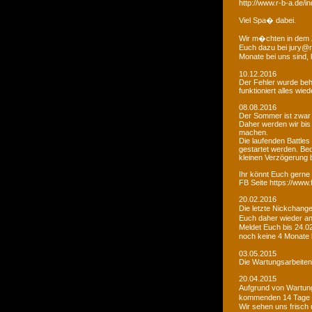
http://www.r-b-a.de
Viel Spa� dabei.
Wir m�chten in dem 
Euch dazu bei jury@r
Monate bei uns sind
10.12.2016
Der Fehler wurde beho
funktioniert alles wied
08.08.2016
Der Sommer ist zwar
Daher werden wir bis
machen.
Die laufenden Battles
gestartet werden. Bed
kleinen Verzögerung
Ihr könnt Euch gerne 
FB Seite https://www
20.02.2016
Die letzte Nickchang
Euch daher wieder a
Meldet Euch bis 24.0
noch keine 4 Monate
03.05.2015
Die Wartungsarbeiten 
20.04.2015
Aufgrund von Wartungs
kommenden 14 Tage e
Wir sehen uns frisch 