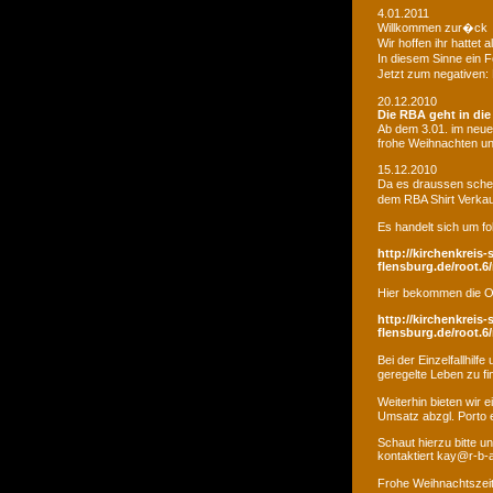
4.01.2011
Willkommen zur�ck
Wir hoffen ihr hatte
In diesem Sinne ein 
Jetzt zum negativen:
20.12.2010
Die RBA geht in di
Ab dem 3.01. im neue
frohe Weihnachten un
15.12.2010
Da es draussen schei
dem RBA Shirt Verkau
Es handelt sich um fo
http://kirchenkreis-
flensburg.de/root.6/
Hier bekommen die O
http://kirchenkreis-
flensburg.de/root.6/
Bei der Einzelfallhi
geregelte Leben zu fi
Weiterhin bieten wir
Umsatz abzgl. Porto e
Schaut hierzu bitte u
kontaktiert kay@r-b-
Frohe Weihnachtszei