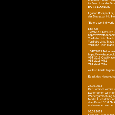
im Anschluss die Atm
BAR & LOUNGE.
Egal ob Backpacker, 
der Drang zur Hip Ho
"Before we find world
Line-Up
.: AMMO & SPARKY [S
https://www.faceboo
YouTube Link: Trac
YouTube Link: Trac
YouTube Link: Tra
.: VBT2013.Teilnehme
https://www.facebook
VBT 2013 Qualifikatio
VBT 2013 VR.1
VBT 2013 VR.2
weitere Artists folge
Es gilt das Hausrecht
23.05.2013
Der Sommer kommt un
Daher gehen wir in u
Wiedergutmachung bi
Meldet Euch daher ab
dem Betreff 'RBA Nick
umbenennen werden.
03.03.2013
Fast 200 Likes in de