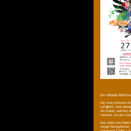
Der offizielle RBA E
Die neue exklusive 
LAT�NG. Kein Veedel 
ein Gebiet, welches d
rebootet, um den Gei
Aus Liebe zum Spiel w
hitzige Wortgefechte 
und macht CA$H. Laus