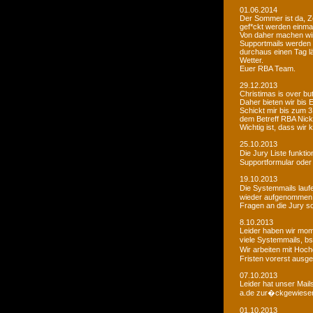
01.06.2014
Der Sommer ist da, Ze
gef*ckt werden einma
Von daher machen wi
Supportmails werden n
durchaus einen Tag l
Wetter.
Euer RBA Team.
29.12.2013
Christimas is over but w
Daher bieten wir bis
Schickt mir bis zum 
dem Betreff RBA Nic
Wichtig ist, dass wi
25.10.2013
Die Jury Liste funkti
Supportformular oder 
19.10.2013
Die Systemmails laufe
wieder aufgenommen
Fragen an die Jury sol
8.10.2013
Leider haben wir mome
viele Systemmails, b
Wir arbeiten mit Hoch
Fristen vorerst ausge
07.10.2013
Leider hat unser Mai
a.de zur�ckgewiesen. 
01.10.2013