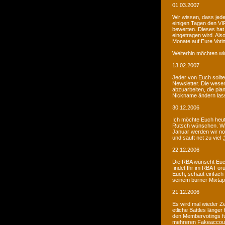
01.03.2007
Wir wissen, dass jede
einigen Tagen den VIP
bewerten. Dieses hat 
eingetragen wird. Als
Monate auf Eure Voti
Weiterhin möchten wi
13.02.2007
Jeder von Euch sollte 
Newsletter. Die wesen
abzuarbeiten, die pla
Nickname ändern lass
30.12.2006
Ich möchte Euch heut
Rutsch wünschen. Wir 
Januar werden wir noc
und sauft net zu viel ;
22.12.2006
Die RBA wünscht Euch
findet Ihr im RBA Fo
Euch, schaut einfach
seinem burner Mixtap
21.12.2006
Es wird mal wieder Ze
etliche Battles länge
den Membervotings fun
mehreren Fakeaccount