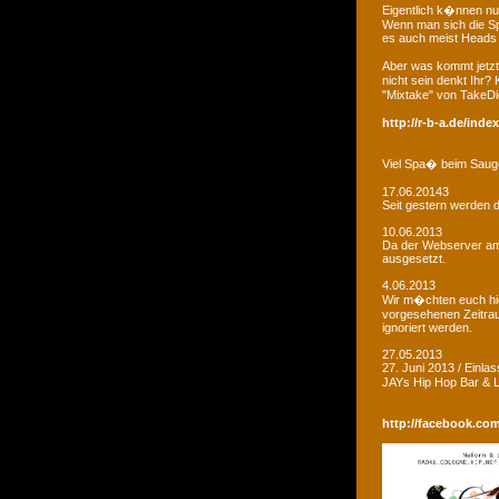
Eigentlich k�nnen nu
Wenn man sich die Sp
es auch meist Heads R
Aber was kommt jetzt
nicht sein denkt Ihr?
"Mixtake" von TakeDi
http://r-b-a.de/ind
Viel Spa� beim Saug
17.06.20143
Seit gestern werden d
10.06.2013
Da der Webserver am W
ausgesetzt.
4.06.2013
Wir m�chten euch hie
vorgesehenen Zeitrau
ignoriert werden.
27.05.2013
27. Juni 2013 / Einla
JAYs Hip Hop Bar &
http://facebook.co