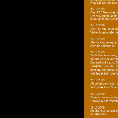
Herzlich Willkommen u
30.12.2009
Das RBA Team w�nscht
Unser Support ist bis 
03/01 geht alles wied
24.12.2009
Die RBA w�nscht euc
Vielleicht gabs f�r d
26.10.2009
Alle Nicknamew�nsche
jetzt ein anderer ist.
22.10.2009
Endlich ist es soweit, 
Es gibt sie in 8 ver
Zusatzdrucks (z.b. 
Erh�ltlich sind die Sh
oder f�r die tippfaule
viel Spa� beim bestel
21.10.2009
Ab sofort steht euch
Viel Spa� beim Voten
20.10.2009
Membernamen sind je
Umweg �ber "Membe
16.10.2009
Aufgrund eines klein
Verst�ndnis.