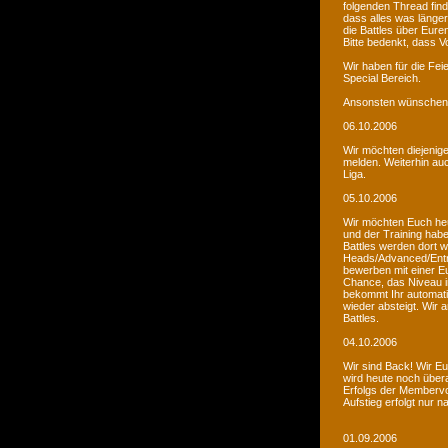
folgenden Thread fin
dass alles was länger
die Battles über Eur
Bitte bedenkt, dass V
Wir haben für die Fei
Special Bereich.
Ansonsten wünschen 
06.10.2006
Wir möchten diejenige
melden. Weiterhin auc
Liga.
05.10.2006
Wir möchten Euch he
und der Training habe
Battles werden dort w
Heads/Advanced/Entr
bewerben mit einer Eu
Chance, das Niveau in
bekommt Ihr automatis
wieder absteigt. Wir
Battles.
04.10.2006
Wir sind Back! Wir Euc
wird heute noch übera
Erfolgs der Membervot
Aufstieg erfolgt nur 
01.09.2006