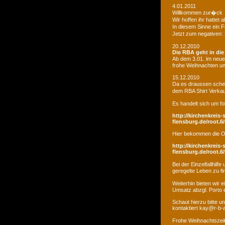
4.01.2011
Willkommen zur�ck
Wir hoffen ihr hatte
In diesem Sinne ein 
Jetzt zum negativen:
20.12.2010
Die RBA geht in di
Ab dem 3.01. im neue
frohe Weihnachten un
15.12.2010
Da es draussen schei
dem RBA Shirt Verkau
Es handelt sich um fo
http://kirchenkreis-
flensburg.de/root.6/
Hier bekommen die O
http://kirchenkreis-
flensburg.de/root.6/
Bei der Einzelfallhi
geregelte Leben zu fi
Weiterhin bieten wir
Umsatz abzgl. Porto e
Schaut hierzu bitte u
kontaktiert kay@r-b-
Frohe Weihnachtszei