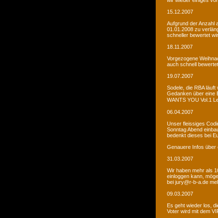
wir wieder einiges vor
15.12.2007
Aufgrund der Anzahl 
01.01.2008 zu verlän
schneller bewertet wi
18.11.2007
Vorgezogene Weihnach
auch schnell bewertet
19.07.2007
Sodele, die RBA läuft 
Gedanken über eine 
WANTS YOU Vol.1 Let�s
06.04.2007
Unser fleissiges Codi
Sonntag Abend einbaue
bedenkt dieses bei E
Genauere Infos über 
31.03.2007
Wir haben mehr als 10
einloggen kann, möge
bei jury@r-b-a.de me
09.03.2007
Es geht wieder los, di
Voter wird mit dem VIP