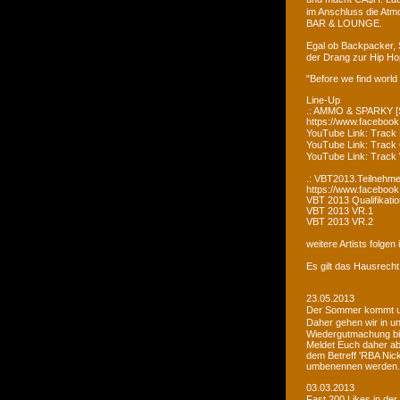
im Anschluss die Atm
BAR & LOUNGE.
Egal ob Backpacker, 
der Drang zur Hip Ho
"Before we find world
Line-Up
.: AMMO & SPARKY [S
https://www.faceboo
YouTube Link: Trac
YouTube Link: Trac
YouTube Link: Tra
.: VBT2013.Teilnehme
https://www.facebook
VBT 2013 Qualifikatio
VBT 2013 VR.1
VBT 2013 VR.2
weitere Artists folge
Es gilt das Hausrecht
23.05.2013
Der Sommer kommt un
Daher gehen wir in u
Wiedergutmachung bi
Meldet Euch daher ab
dem Betreff 'RBA Nick
umbenennen werden.
03.03.2013
Fast 200 Likes in de