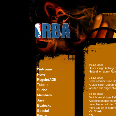
30.12.2020
Da es einige Anfrage
Welcome
Habt einen guten Ruts
News
24.12.2020
Regeln/AGB
Liebe Member und Bat
Tabelle
Kreise Eurer Lieben.
werden alle abgeschl
Suche
29.10.2020
Members
Da ich seit einiger Z
Jury
Abschlussbattle mac
verschieben wir den 
Beatecke
hoffe das ist in Eurem
Special
Viel Spa�,
kay
Forum