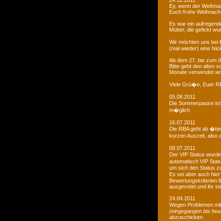
24.12.2011
Ey, wenn der Weihnac
Euch frohe Weihnacht
Es war ein aufregendes
Mütter, die gefickt wu
Wir möchten uns bei 
(mal wieder) eine Nic
Ab dem 27. bis zum 0
Bitte gebt den alten
Monate verwendet wo
Viele Grü�e, Euer 
05.08.2011
Die Sommerpause ist 
m�glich.
16.07.2011
Die RBA geht ab �be
kurzen Auszeit, also 
08.07.2011
Der VIP Status wurde 
automatisch VIP Stat
um sich den Status zu
Es sei aber auch hie
Bewertungskriterien f
ausgevotet und ihr ste
24.04.2011
Wegen Problemen mit
(eingegangen bis heu
abzuschicken.