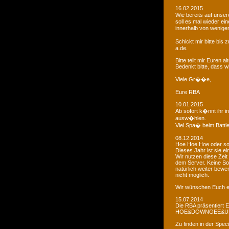
16.02.2015
Wie bereits auf uns
soll es mal wieder e
innerhalb von wenigen
Schickt mir bitte bi
a.de.
Bitte teilt mir Euren
Bedenkt bitte, dass w
Viele Gr��e,
Eure RBA
10.01.2015
Ab sofort k�nnt ihr 
ausw�hlen.
Viel Spa� beim Battl
08.12.2014
Hoe Hoe Hoe oder so.
Dieses Jahr ist sie e
Wir nutzen diese Zeit
dem Server. Keine Sor
natürlich weiter bewer
nicht möglich.
Wir wünschen Euch e
15.07.2014
Die RBA präsentiert 
HOE&DOWNGEE&U
Zu finden in der Spec