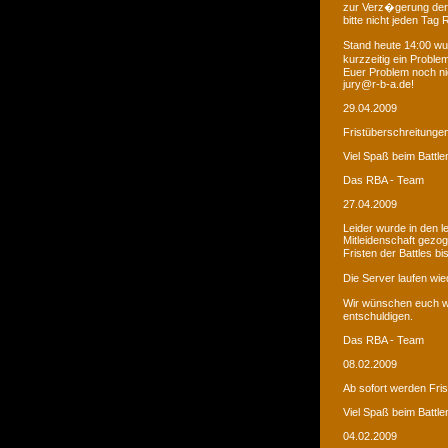
zur Verz�gerung der
bitte nicht jeden Tag
Stand heute 14:00 wur
kurzzeitig ein Proble
Euer Problem noch ni
jury@r-b-a.de!
29.04.2009
Fristüberschreitunge
Viel Spaß beim Battle
Das RBA - Team
27.04.2009
Leider wurde in den 
Mitleidenschaft gezo
Fristen der Battles b
Die Server laufen wied
Wir wünschen euch we
entschuldigen.
Das RBA - Team
08.02.2009
Ab sofort werden Fri
Viel Spaß beim Battle
04.02.2009