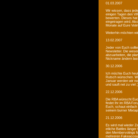
01.03.2007
Wir wissen, dass jede
einigen Tagen den VIP
bewerten. Dieses hat 
eingetragen wird. Als
Monate auf Eure Voti
Weiterhin möchten wi
13.02.2007
Jeder von Euch sollte 
Newsletter. Die wesen
abzuarbeiten, die pla
Nickname ändern lass
30.12.2006
Ich möchte Euch heut
Rutsch wünschen. Wir 
Januar werden wir noc
und sauft net zu viel ;
22.12.2006
Die RBA wünscht Euch
findet Ihr im RBA Fo
Euch, schaut einfach
seinem burner Mixtap
21.12.2006
Es wird mal wieder Ze
etliche Battles länge
den Membervotings fun
mehreren Fakeaccount