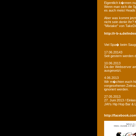
Eigentlich k�nnen nu
Wenn man sich die Sp
es auch meist Heads R
Aber was kommt jetzt
nicht sein denkt Ihr?
"Mixtake" von TakeDi
http://r-b-a.de/ind
Viel Spa� beim Saug
17.06.20143
Seit gestern werden d
10.06.2013
Da der Webserver am W
ausgesetzt.
4.06.2013
Wir m�chten euch hie
vorgesehenen Zeitrau
ignoriert werden.
27.05.2013
27. Juni 2013 / Einla
JAYs Hip Hop Bar &
http://facebook.co