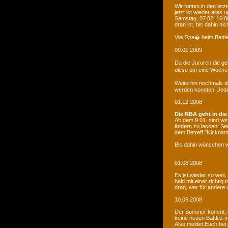
Wir hatten in den le
jetzt ist wieder alles
Samstag, 07.02. 16:00
dran ist, bis dahin ni
Viel Spa� beim Battle
09.01.2009
Da die Juroren die g
diese um eine Woche 
Weiterhin nochmals d
werden konnten. Jede 
01.12.2008
Die RBA geht in die
Ab dem 9.01. sind wi
ändern zu lassen: Se
dem Betreff "Nicknam
Bis dahin wünschen w
01.08.2008
Es ist wieder so weit
bald mit einer richti
dran, wer für andere 
10.06.2008
Der Sommer kommt, d
keine neuen Battles
Also meldet Euch bei