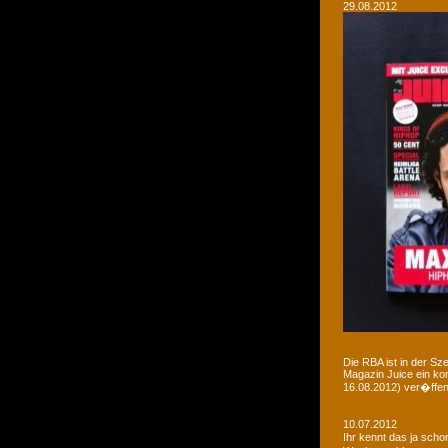
29.08.2012
Die RBA ist in der Sz
Magazin Juice ein ko
16.08.2012) ver�ffent
10.07.2012
Ihr kennt das ja sch