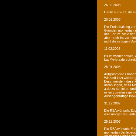
26.02.2008
Heute nur kurz, die F
20.02.2008
Die Freischaltung vo
Gründen momentan au
das Forum. Viele de
aber noch bis zum kom
nicht die richtigen V
11.02.2008
Es ist wieder soweit,
kay@r-b-a.de schreib
28.01.2008
Aufgrund eines hohen
Wir sind jetzt wieder
Beschwerden, dass M
daran liegen, dass Ma
a.de zu schicken und
einen zuverlässigen 
Aussagekräftige Bew
31.12.2007
Die RBA wünscht Euch
wird morgen im Laufe 
25.12.2007
Die RBA wünscht Euch
momentan Battlepause