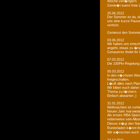
Woche verl�ngern.
Genie�t euere freie
25.06.2012
Der Sommer ist da, da
uns eine kurze Paus
vertickt.
Geniesst den Sommer
03.06.2012
Wir haben uns entsch
angeht, etwas zu �n
Genaueres findet ihr 
07.03.2012
Die 100Pkt-Regelung
05.03.2012
In den n�chsten Woc
freigeschalten.
L�uft alles nach Pla
Wir bitten euch dahe
Thema zu l�chern.
Einfach abwarten ;)
31.01.2012
Weihnachten ist vorb
Neuen Jahr mal wiede
Als erstes RBA-Speci
netterweise sein Albu
Dieses tr�gt den Na
Runterladen k�nnt ih
Wir w�nschen euch 