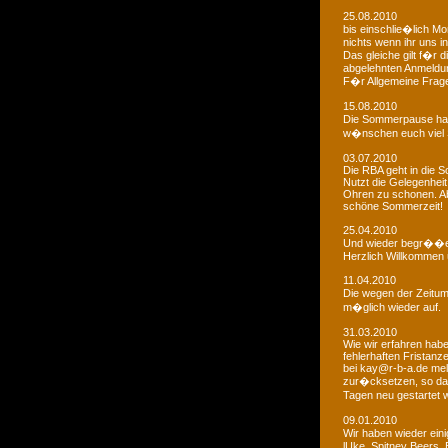
25.08.2010
bis einschlie�lich Mo
nichts wenn ihr uns in
Das gleiche gilt f�r 
abgelehnten Anmeldu
F�r Allgemeine Fragen
15.08.2010
Die Sommerpause hat
w�nschen euch viel 
03.07.2010
Die RBA geht in die
Nutzt die Gelegenheit
Ohren zu schonen. Ab
schöne Sommerzeit!
25.04.2010
Und wieder begr��e
Herzlich Willkommen u
11.04.2010
Die wegen der Zeitums
m�glich wieder auf.
31.03.2010
Wie wir erfahren habe
fehlerhaften Fristanz
bei kay@r-b-a.de mel
zur�cksetzen, so das
Tagen neu gestartet
09.01.2010
Wir haben wieder ein
lUke, Spitney Beers, 