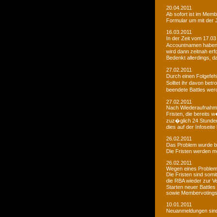
20.04.2011
Ab sofort ist im Memb
Formular um mit der J
16.03.2011
In der Zeit vom 17.03
Accountnamen haben w
wird dann zeitnah erf
Bedenkt allerdings, 
27.02.2011
Durch einen Folgefeh
Solltet ihr davon betr
beendete Battles wer
27.02.2011
Nach Wiederaufnahme d
Fristen, die bereits
zuz�glich 24 Stunden 
dies auf der Infoseite
26.02.2011
Das Problem wurde b
Die Fristen werden m
26.02.2011
Wegen eines Problems
Die Fristen sind somi
die RBA wieder zur 
Starten neuer Battles
sowie Membervotings.
10.01.2011
Neuanmeldungen sind