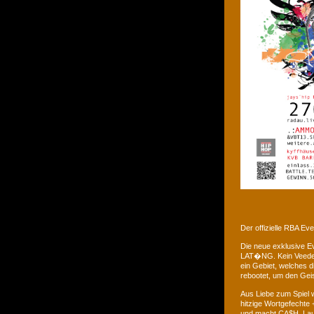
Der offizielle RBA E
Die neue exklusive 
LAT�NG. Kein Veedel 
ein Gebiet, welches d
rebootet, um den Gei
Aus Liebe zum Spiel w
hitzige Wortgefechte 
und macht CA$H. Laus