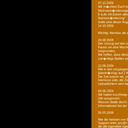
07.10.2009
Wir m�chten Euch kur
Nickname�nderungen 
b-a.de mit Eurem alt
Namens�nderung".
Sollte eine dieser An
14.10.2009
Wichtig: Member die e
24.08.2009
Der Umzug auf den ne
Pause um eine Woche 
wegzuvoten.
Wir hoffen, dass dies
zuk�nftige Battles we
10.08.2009
Wie in den vergangen
(planm�ssig) auf 2 
Die Zeit nutzen wir,
Interesse sein, die Z
Uploadfehlern wird 
04.08.2009
Wir hatten kurzfristi
24h ausgesetzt.
Wessen Battle durch 
Informationen bei der
06.05.2009
Wie die meisten von 
Support unter jury@r
die alle irgendwie i