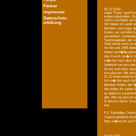
Partner
05.10.2020
Impressum
Liebe "Fans" und Fre
weiterzubetreiben. Es
Datenschutz-
mehr) und Mp3s auf e
erklärung
Wir haben im Laufe der
Member und einige di
Zeiten, wo viel Mist 
anzubieten, zumindest
Teammitglieder, die v
Seite heute noch so a
Ich bin seit 1998 dab
haben ausf�llig gewo
das Forum zur�ck in d
m�chte mich aber an 
Vielleicht hat sich 
40 ist) und sieht, das
loszulassen. Wir we
01.11 keine weiteren 
Ich m�chte auch nich
Member finden, die f�
Wir hoffen Ihr hattet
an dabei ist zusamme
gibt. Wie sie jetzt is
In diesem Sinne, Gr
kay
P.S. Einmalige Chan
Jugend gebannt wurde
Was m�sst Ihr tun? 