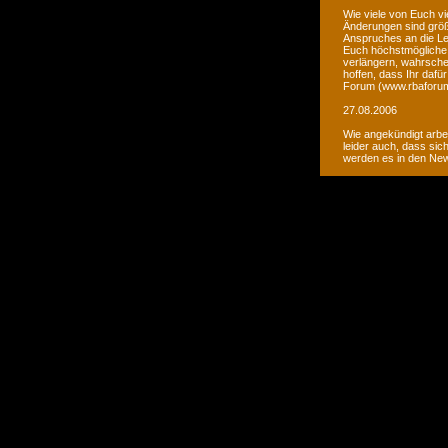
Wie viele von Euch vi
Änderungen sind größ
Anspruches an die Le
Euch höchstmögliche 
verlängern, wahrsche
hoffen, dass Ihr daf
Forum (www.rbaforum
27.08.2006
Wie angekündigt arbe
leider auch, dass sic
werden es in den Ne