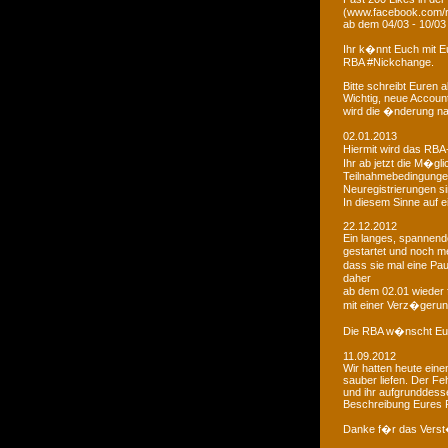
(www.facebook.com/r
ab dem 04/03 - 10/03
Ihr k�nnt Euch mit 
RBA #Nickchange.
Bitte schreibt Euren
Wichtig, neue Account
wird die �nderung na
02.01.2013
Hiermit wird das RBA-
Ihr ab jetzt die M�g
Teilnahmebedingungen 
Neuregistrierungen s
In diesem Sinne auf 
22.12.2012
Ein langes, spannendes
gestartet und noch m
dass sie mal eine Pa
daher
ab dem 02.01 wieder 
mit einer Verz�gerun
Die RBA w�nscht Euc
11.09.2012
Wir hatten heute ein
sauber liefen. Der Feh
und ihr aufgrunddesse
Beschreibung Eures 
Danke f�r das Vers