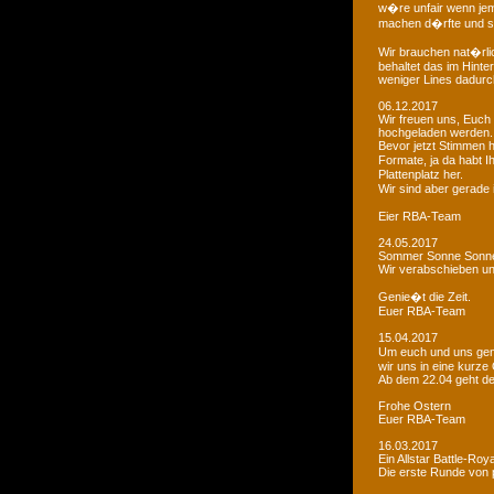
w�re unfair wenn je
machen d�rfte und som
Wir brauchen nat�rlic
behaltet das im Hinte
weniger Lines dadurc
06.12.2017
Wir freuen uns, Euch 
hochgeladen werden.
Bevor jetzt Stimmen 
Formate, ja da habt I
Plattenplatz her.
Wir sind aber gerade
Eier RBA-Team
24.05.2017
Sommer Sonne Sonne
Wir verabschieben u
Genie�t die Zeit.
Euer RBA-Team
15.04.2017
Um euch und uns gen
wir uns in eine kurze
Ab dem 22.04 geht der
Frohe Ostern
Euer RBA-Team
16.03.2017
Ein Allstar Battle-Ro
Die erste Runde von p