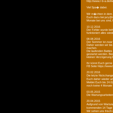
http://www.r-b-a.de
Viel Spa� dabei.
Wir m�chten in dem 
Euch dazu bei jury@r
Monate bei uns sind
10.12.2016
Der Fehler wurde beho
funktioniert alles wied
08.08.2016
Der Sommer ist zwar
Daher werden wir bis
machen.
Die laufenden Battles
gestartet werden. Bed
kleinen Verzögerung
Ihr könnt Euch gerne 
FB Seite https://www
20.02.2016
Die letzte Nickchang
Euch daher wieder a
Meldet Euch bis 24.0
noch keine 4 Monate
03.05.2015
Die Wartungsarbeiten 
20.04.2015
Aufgrund von Wartungs
kommenden 14 Tage e
Wir sehen uns frisch 