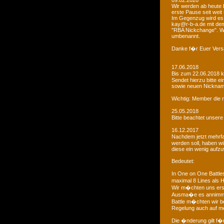
09.02.2020
Wir werden ab heute b
erste Pause seit weit
Im Gegenzug wird es 
kay@r-b-a.de mit dem
"RBA Nickchange". Wic
umbenannt.
Danke f�r Euer Vers
17.06.2018
Bis zum 22.06.2018 
Sendet hierzu bitte e
sowie neuen Nicknam
Wichtig: Member die 
25.05.2018
Bitte beachtet unser
16.12.2017
Nachdem jetzt mehrf
werden soll, haben 
diese ein wenig aufz
Bedeutet:
In One on One Battle
maximal 8 Lines als H
Wir m�chten uns ers
Ausma�e es annimmt
Battle m�chten wir be
Regelung auch auf me
Die �nderung gilt f�r