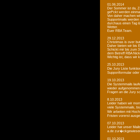
01.06.2014
Der Sommer ist da, Ze
gef*ckt werden einma
Von daher machen wi
Supportmails werden n
durchaus einen Tag l
Wetter.
Euer RBA Team.
29.12.2013
Christimas is over but w
Daher bieten wir bis
Schickt mir bis zum 
dem Betreff RBA Nic
Wichtig ist, dass wi
25.10.2013
Die Jury Liste funkti
Supportformular oder 
19.10.2013
Die Systemmails laufe
wieder aufgenommen
Fragen an die Jury sol
8.10.2013
Leider haben wir mome
viele Systemmails, b
Wir arbeiten mit Hoch
Fristen vorerst ausge
07.10.2013
Leider hat unser Mai
a.de zur�ckgewiesen. 
01.10.2013