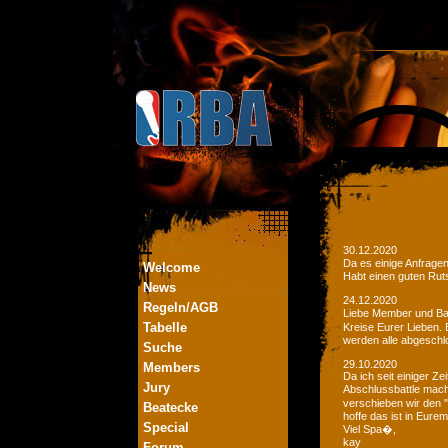
30.12.2020
Da es einige Anfrage
Welcome
Habt einen guten Ruts
News
24.12.2020
Regeln/AGB
Liebe Member und Bat
Tabelle
Kreise Eurer Lieben.
werden alle abgeschl
Suche
29.10.2020
Members
Da ich seit einiger Z
Jury
Abschlussbattle mac
verschieben wir den 
Beatecke
hoffe das ist in Eurem
Special
Viel Spa�,
kay
Forum