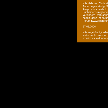
Wie viele von Euch vi
Änderungen sind größ
Anspruches an die Le
Euch höchstmögliche 
verlängern, wahrsche
hoffen, dass Ihr daf
Forum (www.rbaforum
27.08.2006
Wie angekündigt arbe
leider auch, dass sic
werden es in den Ne