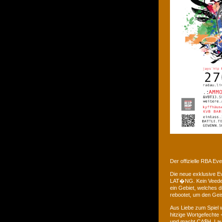
Der offizielle RBA E
Die neue exklusive 
LAT�NG. Kein Veedel 
ein Gebiet, welches d
rebootet, um den Gei
Aus Liebe zum Spiel w
hitzige Wortgefechte 
und macht CA$H. Laus