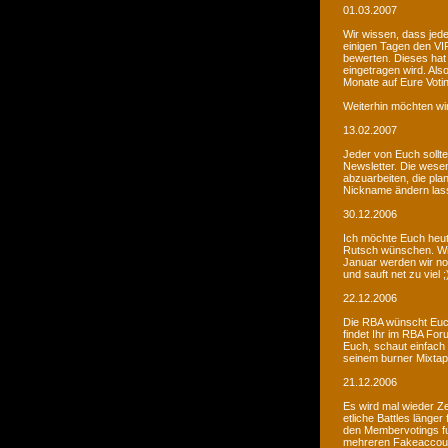
01.03.2007
Wir wissen, dass jede
einigen Tagen den VIP
bewerten. Dieses hat 
eingetragen wird. Als
Monate auf Eure Voti
Weiterhin möchten wi
13.02.2007
Jeder von Euch sollte 
Newsletter. Die wesen
abzuarbeiten, die pla
Nickname ändern lass
30.12.2006
Ich möchte Euch heut
Rutsch wünschen. Wir 
Januar werden wir noc
und sauft net zu viel ;
22.12.2006
Die RBA wünscht Euch
findet Ihr im RBA Fo
Euch, schaut einfach
seinem burner Mixtap
21.12.2006
Es wird mal wieder Ze
etliche Battles länge
den Membervotings fun
mehreren Fakeaccount