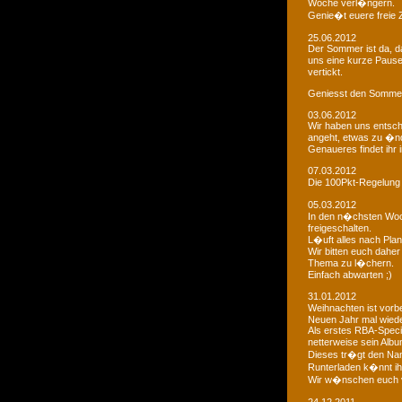
Woche verl�ngern.
Genie�t euere freie
25.06.2012
Der Sommer ist da, da
uns eine kurze Paus
vertickt.
Geniesst den Sommer
03.06.2012
Wir haben uns entsch
angeht, etwas zu �n
Genaueres findet ihr 
07.03.2012
Die 100Pkt-Regelung
05.03.2012
In den n�chsten Woc
freigeschalten.
L�uft alles nach Pla
Wir bitten euch dahe
Thema zu l�chern.
Einfach abwarten ;)
31.01.2012
Weihnachten ist vorb
Neuen Jahr mal wiede
Als erstes RBA-Speci
netterweise sein Albu
Dieses tr�gt den Na
Runterladen k�nnt ih
Wir w�nschen euch 