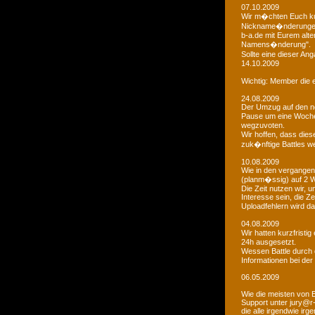
07.10.2009
Wir m�chten Euch kur
Nickname�nderungen 
b-a.de mit Eurem alt
Namens�nderung".
Sollte eine dieser An
14.10.2009
Wichtig: Member die e
24.08.2009
Der Umzug auf den ne
Pause um eine Woche 
wegzuvoten.
Wir hoffen, dass dies
zuk�nftige Battles we
10.08.2009
Wie in den vergangen
(planm�ssig) auf 2 
Die Zeit nutzen wir,
Interesse sein, die Z
Uploadfehlern wird 
04.08.2009
Wir hatten kurzfristi
24h ausgesetzt.
Wessen Battle durch 
Informationen bei der
06.05.2009
Wie die meisten von 
Support unter jury@r
die alle irgendwie i