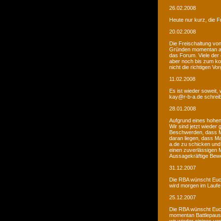
26.02.2008
Heute nur kurz, die F
20.02.2008
Die Freischaltung vo
Gründen momentan au
das Forum. Viele de
aber noch bis zum kom
nicht die richtigen V
11.02.2008
Es ist wieder soweit,
kay@r-b-a.de schreib
28.01.2008
Aufgrund eines hohen
Wir sind jetzt wieder
Beschwerden, dass M
daran liegen, dass Ma
a.de zu schicken und
einen zuverlässigen 
Aussagekräftige Bew
31.12.2007
Die RBA wünscht Euch
wird morgen im Laufe 
25.12.2007
Die RBA wünscht Euch
momentan Battlepause