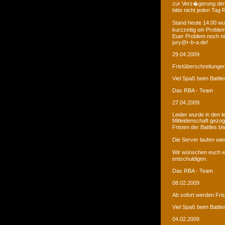
zur Verz�gerung der
bitte nicht jeden Tag
Stand heute 14:00 wur
kurzzeitig ein Proble
Euer Problem noch ni
jury@r-b-a.de!
29.04.2009
Fristüberschreitunge
Viel Spaß beim Battle
Das RBA - Team
27.04.2009
Leider wurde in den 
Mitleidenschaft gezo
Fristen der Battles b
Die Server laufen wied
Wir wünschen euch we
entschuldigen.
Das RBA - Team
08.02.2009
Ab sofort werden Fri
Viel Spaß beim Battle
04.02.2009