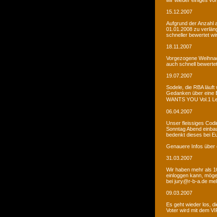
wir wieder einiges vor
15.12.2007
Aufgrund der Anzahl 
01.01.2008 zu verlän
schneller bewertet wi
18.11.2007
Vorgezogene Weihnach
auch schnell bewertet
19.07.2007
Sodele, die RBA läuft 
Gedanken über eine 
WANTS YOU Vol.1 Let�s
06.04.2007
Unser fleissiges Codi
Sonntag Abend einbaue
bedenkt dieses bei E
Genauere Infos über 
31.03.2007
Wir haben mehr als 10
einloggen kann, möge
bei jury@r-b-a.de me
09.03.2007
Es geht wieder los, di
Voter wird mit dem VIP