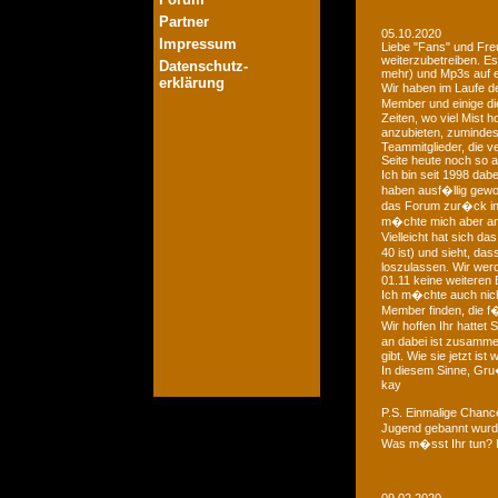
Partner
05.10.2020
Impressum
Liebe "Fans" und Fre
weiterzubetreiben. Es
Datenschutz-
mehr) und Mp3s auf e
erklärung
Wir haben im Laufe der
Member und einige di
Zeiten, wo viel Mist 
anzubieten, zumindest
Teammitglieder, die v
Seite heute noch so a
Ich bin seit 1998 dab
haben ausf�llig gewo
das Forum zur�ck in d
m�chte mich aber an 
Vielleicht hat sich 
40 ist) und sieht, das
loszulassen. Wir we
01.11 keine weiteren 
Ich m�chte auch nich
Member finden, die f�
Wir hoffen Ihr hattet
an dabei ist zusamme
gibt. Wie sie jetzt is
In diesem Sinne, Gr
kay
P.S. Einmalige Chan
Jugend gebannt wurde
Was m�sst Ihr tun? 