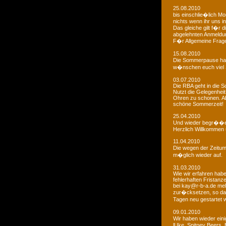
25.08.2010
bis einschlie�lich Mo
nichts wenn ihr uns in
Das gleiche gilt f�r 
abgelehnten Anmeldu
F�r Allgemeine Fragen
15.08.2010
Die Sommerpause hat
w�nschen euch viel 
03.07.2010
Die RBA geht in die
Nutzt die Gelegenheit
Ohren zu schonen. Ab
schöne Sommerzeit!
25.04.2010
Und wieder begr��e
Herzlich Willkommen u
11.04.2010
Die wegen der Zeitums
m�glich wieder auf.
31.03.2010
Wie wir erfahren habe
fehlerhaften Fristanz
bei kay@r-b-a.de mel
zur�cksetzen, so das
Tagen neu gestartet
09.01.2010
Wir haben wieder ein
lUke, Spitney Beers, 