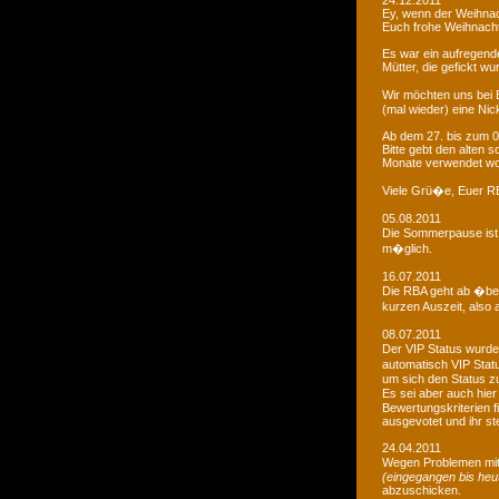
24.12.2011
Ey, wenn der Weihnac
Euch frohe Weihnacht
Es war ein aufregendes
Mütter, die gefickt wu
Wir möchten uns bei 
(mal wieder) eine Nic
Ab dem 27. bis zum 0
Bitte gebt den alten
Monate verwendet wo
Viele Grü�e, Euer 
05.08.2011
Die Sommerpause ist 
m�glich.
16.07.2011
Die RBA geht ab �be
kurzen Auszeit, also 
08.07.2011
Der VIP Status wurde 
automatisch VIP Stat
um sich den Status zu
Es sei aber auch hie
Bewertungskriterien f
ausgevotet und ihr ste
24.04.2011
Wegen Problemen mit
(eingegangen bis heu
abzuschicken.