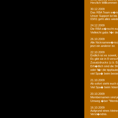
Herzlich Willkommen u
30.12.2009
Das RBA Team w�nscht
Unser Support ist bis 
03/01 geht alles wied
24.12.2009
Die RBA w�nscht euc
Vielleicht gabs f�r d
26.10.2009
Alle Nicknamew�nsche
jetzt ein anderer ist.
22.10.2009
Endlich ist es soweit, 
Es gibt sie in 8 ver
Zusatzdrucks (z.b. 
Erh�ltlich sind die Sh
oder f�r die tippfaule
viel Spa� beim bestel
21.10.2009
Ab sofort steht euch
Viel Spa� beim Voten
20.10.2009
Membernamen sind je
Umweg �ber "Membe
16.10.2009
Aufgrund eines klein
Verst�ndnis.