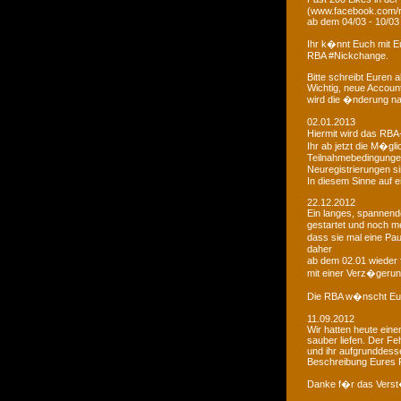
(www.facebook.com/r
ab dem 04/03 - 10/03
Ihr k�nnt Euch mit 
RBA #Nickchange.
Bitte schreibt Euren
Wichtig, neue Account
wird die �nderung na
02.01.2013
Hiermit wird das RBA-
Ihr ab jetzt die M�g
Teilnahmebedingungen 
Neuregistrierungen s
In diesem Sinne auf 
22.12.2012
Ein langes, spannendes
gestartet und noch m
dass sie mal eine Pa
daher
ab dem 02.01 wieder 
mit einer Verz�gerun
Die RBA w�nscht Euc
11.09.2012
Wir hatten heute ein
sauber liefen. Der Feh
und ihr aufgrunddesse
Beschreibung Eures 
Danke f�r das Vers