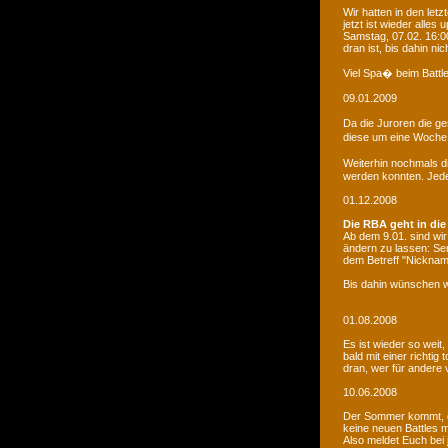
Wir hatten in den le
jetzt ist wieder alles
Samstag, 07.02. 16:00
dran ist, bis dahin ni
Viel Spa� beim Battle
09.01.2009
Da die Juroren die g
diese um eine Woche 
Weiterhin nochmals d
werden konnten. Jede 
01.12.2008
Die RBA geht in die
Ab dem 9.01. sind wi
ändern zu lassen: Se
dem Betreff "Nicknam
Bis dahin wünschen w
01.08.2008
Es ist wieder so weit
bald mit einer richti
dran, wer für andere 
10.06.2008
Der Sommer kommt, d
keine neuen Battles
Also meldet Euch bei