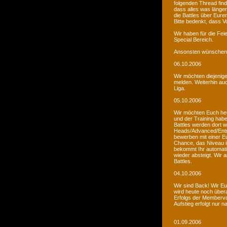
folgenden Thread fin
dass alles was länger
die Battles über Eur
Bitte bedenkt, dass V
Wir haben für die Fei
Special Bereich.
Ansonsten wünschen 
06.10.2006
Wir möchten diejenige
melden. Weiterhin auc
Liga.
05.10.2006
Wir möchten Euch he
und der Training habe
Battles werden dort w
Heads/Advanced/Entr
bewerben mit einer Eu
Chance, das Niveau in
bekommt Ihr automatis
wieder absteigt. Wir
Battles.
04.10.2006
Wir sind Back! Wir Euc
wird heute noch übera
Erfolgs der Membervot
Aufstieg erfolgt nur 
01.09.2006