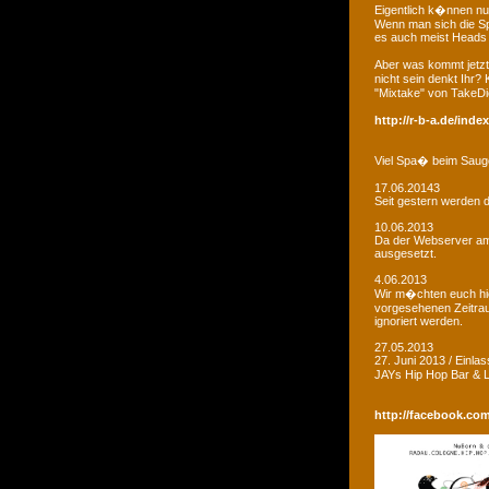
Eigentlich k�nnen nu
Wenn man sich die Sp
es auch meist Heads R
Aber was kommt jetzt
nicht sein denkt Ihr?
"Mixtake" von TakeDi
http://r-b-a.de/ind
Viel Spa� beim Saug
17.06.20143
Seit gestern werden d
10.06.2013
Da der Webserver am W
ausgesetzt.
4.06.2013
Wir m�chten euch hie
vorgesehenen Zeitrau
ignoriert werden.
27.05.2013
27. Juni 2013 / Einla
JAYs Hip Hop Bar &
http://facebook.co