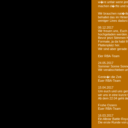
w�re unfair wenn je
machen d�rfte und som
Wir brauchen nat�rlic
behaltet das im Hinte
weniger Lines dadurc
06.12.2017
Wir freuen uns, Euch 
hochgeladen werden.
Bevor jetzt Stimmen 
Formate, ja da habt I
Plattenplatz her.
Wir sind aber gerade
Eier RBA-Team
24.05.2017
Sommer Sonne Sonne
Wir verabschieben u
Genie�t die Zeit.
Euer RBA-Team
15.04.2017
Um euch und uns gen
wir uns in eine kurze
Ab dem 22.04 geht der
Frohe Ostern
Euer RBA-Team
16.03.2017
Ein Allstar Battle-Ro
Die erste Runde von p