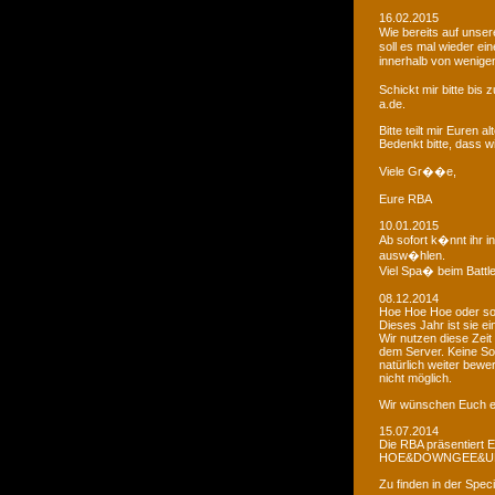
16.02.2015
Wie bereits auf uns
soll es mal wieder e
innerhalb von wenigen
Schickt mir bitte bi
a.de.
Bitte teilt mir Euren
Bedenkt bitte, dass w
Viele Gr��e,
Eure RBA
10.01.2015
Ab sofort k�nnt ihr 
ausw�hlen.
Viel Spa� beim Battl
08.12.2014
Hoe Hoe Hoe oder so.
Dieses Jahr ist sie e
Wir nutzen diese Zeit
dem Server. Keine Sor
natürlich weiter bewer
nicht möglich.
Wir wünschen Euch e
15.07.2014
Die RBA präsentiert 
HOE&DOWNGEE&U
Zu finden in der Spec