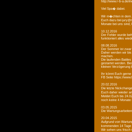
http://www.r-b-a.de
Viel Spa� dabei.
Wir m�chten in dem 
Euch dazu bei jury@r
Monate bei uns sind
10.12.2016
Der Fehler wurde beho
funktioniert alles wied
08.08.2016
Der Sommer ist zwar
Daher werden wir bis
machen.
Die laufenden Battles
gestartet werden. Bed
kleinen Verzögerung
Ihr könnt Euch gerne 
FB Seite https://www
20.02.2016
Die letzte Nickchang
Euch daher wieder a
Meldet Euch bis 24.0
noch keine 4 Monate
03.05.2015
Die Wartungsarbeiten 
20.04.2015
Aufgrund von Wartungs
kommenden 14 Tage e
Wir sehen uns frisch 