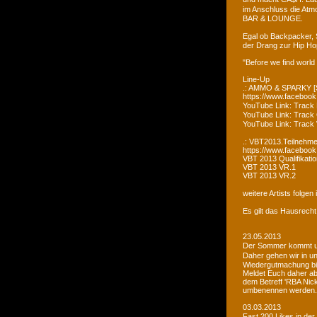
im Anschluss die Atm
BAR & LOUNGE.
Egal ob Backpacker, 
der Drang zur Hip Ho
"Before we find world
Line-Up
.: AMMO & SPARKY [S
https://www.faceboo
YouTube Link: Trac
YouTube Link: Trac
YouTube Link: Tra
.: VBT2013.Teilnehme
https://www.facebook
VBT 2013 Qualifikatio
VBT 2013 VR.1
VBT 2013 VR.2
weitere Artists folge
Es gilt das Hausrecht
23.05.2013
Der Sommer kommt un
Daher gehen wir in u
Wiedergutmachung bi
Meldet Euch daher ab
dem Betreff 'RBA Nick
umbenennen werden.
03.03.2013
Fast 200 Likes in de