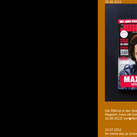
29.08.2012
Die RBA ist in der Sz
Magazin Juice ein ko
16.08.2012) ver�ffent
10.07.2012
Ihr kennt das ja sch