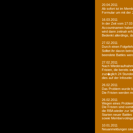
20.04.2011
Ab sofort ist im Memb
Formular um mit der J
16.03.2011
In der Zeit vom 17.03
Accountnamen haben w
wird dann zeitnah erf
Bedenkt allerdings, 
27.02.2011
Durch einen Folgefeh
Solltet ihr davon betr
beendete Battles wer
27.02.2011
Nach Wiederaufnahme d
Fristen, die bereits
zuz�glich 24 Stunden 
dies auf der Infoseite
26.02.2011
Das Problem wurde b
Die Fristen werden m
26.02.2011
Wegen eines Problems
Die Fristen sind somi
die RBA wieder zur 
Starten neuer Battles
sowie Membervotings.
10.01.2011
Neuanmeldungen sind