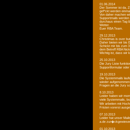
01.06.2014
Der Sommer ist da, Ze
gef*ckt werden einma
Von daher machen wi
Supportmails werden n
durchaus einen Tag l
Wetter.
Euer RBA Team.
29.12.2013
Christimas is over but w
Daher bieten wir bis
Schickt mir bis zum 
dem Betreff RBA Nic
Wichtig ist, dass wi
25.10.2013
Die Jury Liste funkti
Supportformular oder 
19.10.2013
Die Systemmails laufe
wieder aufgenommen
Fragen an die Jury sol
8.10.2013
Leider haben wir mome
viele Systemmails, b
Wir arbeiten mit Hoch
Fristen vorerst ausge
07.10.2013
Leider hat unser Mai
a.de zur�ckgewiesen. 
01.10.2013