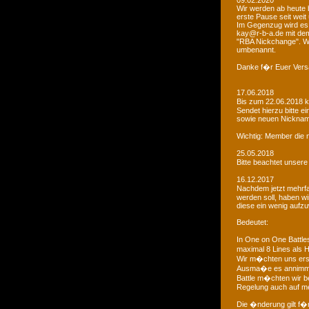
09.02.2020
Wir werden ab heute b
erste Pause seit weit
Im Gegenzug wird es 
kay@r-b-a.de mit dem
"RBA Nickchange". Wic
umbenannt.
Danke f�r Euer Vers
17.06.2018
Bis zum 22.06.2018 
Sendet hierzu bitte e
sowie neuen Nicknam
Wichtig: Member die 
25.05.2018
Bitte beachtet unser
16.12.2017
Nachdem jetzt mehrf
werden soll, haben 
diese ein wenig aufz
Bedeutet:
In One on One Battle
maximal 8 Lines als H
Wir m�chten uns ers
Ausma�e es annimmt
Battle m�chten wir be
Regelung auch auf me
Die �nderung gilt f�r