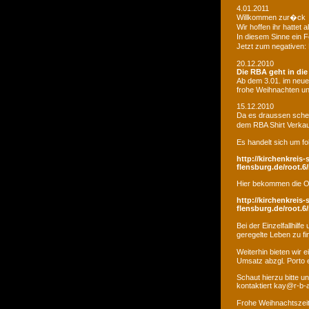
4.01.2011
Willkommen zur�ck
Wir hoffen ihr hatte
In diesem Sinne ein 
Jetzt zum negativen:
20.12.2010
Die RBA geht in di
Ab dem 3.01. im neue
frohe Weihnachten un
15.12.2010
Da es draussen schei
dem RBA Shirt Verkau
Es handelt sich um fo
http://kirchenkreis-
flensburg.de/root.6/
Hier bekommen die O
http://kirchenkreis-
flensburg.de/root.6/
Bei der Einzelfallhi
geregelte Leben zu fi
Weiterhin bieten wir
Umsatz abzgl. Porto e
Schaut hierzu bitte u
kontaktiert kay@r-b-
Frohe Weihnachtszei