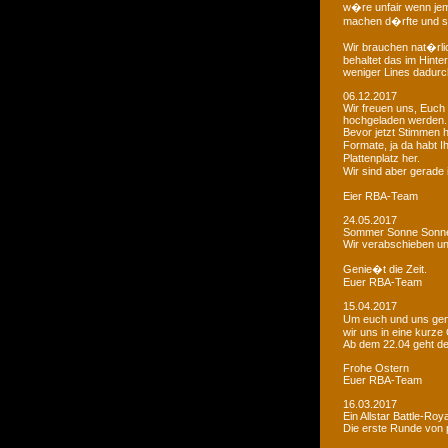
w�re unfair wenn je
machen d�rfte und som
Wir brauchen nat�rlic
behaltet das im Hinte
weniger Lines dadurc
06.12.2017
Wir freuen uns, Euch 
hochgeladen werden.
Bevor jetzt Stimmen 
Formate, ja da habt I
Plattenplatz her.
Wir sind aber gerade
Eier RBA-Team
24.05.2017
Sommer Sonne Sonne
Wir verabschieben u
Genie�t die Zeit.
Euer RBA-Team
15.04.2017
Um euch und uns gen
wir uns in eine kurze
Ab dem 22.04 geht der
Frohe Ostern
Euer RBA-Team
16.03.2017
Ein Allstar Battle-Ro
Die erste Runde von p