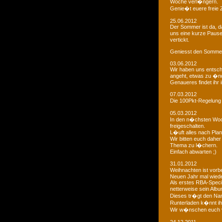
Woche verl�ngern.
Genie�t euere freie
25.06.2012
Der Sommer ist da, da
uns eine kurze Paus
vertickt.
Geniesst den Sommer
03.06.2012
Wir haben uns entsch
angeht, etwas zu �n
Genaueres findet ihr 
07.03.2012
Die 100Pkt-Regelung
05.03.2012
In den n�chsten Woc
freigeschalten.
L�uft alles nach Pla
Wir bitten euch dahe
Thema zu l�chern.
Einfach abwarten ;)
31.01.2012
Weihnachten ist vorb
Neuen Jahr mal wiede
Als erstes RBA-Speci
netterweise sein Albu
Dieses tr�gt den Na
Runterladen k�nnt ih
Wir w�nschen euch 