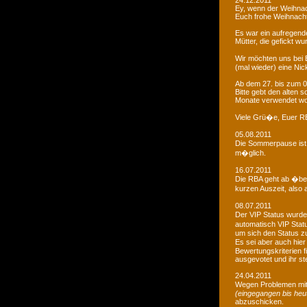
24.12.2011
Ey, wenn der Weihnac
Euch frohe Weihnacht
Es war ein aufregendes
Mütter, die gefickt wu
Wir möchten uns bei 
(mal wieder) eine Nic
Ab dem 27. bis zum 0
Bitte gebt den alten
Monate verwendet wo
Viele Grü�e, Euer 
05.08.2011
Die Sommerpause ist 
m�glich.
16.07.2011
Die RBA geht ab �be
kurzen Auszeit, also 
08.07.2011
Der VIP Status wurde 
automatisch VIP Stat
um sich den Status zu
Es sei aber auch hie
Bewertungskriterien f
ausgevotet und ihr ste
24.04.2011
Wegen Problemen mit
(eingegangen bis heu
abzuschicken.