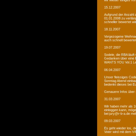
wir wieder einiges vor
15.12.2007
Aufgrund der Anzahl 
01.01.2008 zu verlän
schneller bewertet wi
18.11.2007
Vorgezogene Weihnach
auch schnell bewertet
19.07.2007
Sodele, die RBA läuft 
Gedanken über eine 
WANTS YOU Vol.1 Let�s
06.04.2007
Unser fleissiges Codi
Sonntag Abend einbaue
bedenkt dieses bei E
Genauere Infos über 
31.03.2007
Wir haben mehr als 10
einloggen kann, möge
bei jury@r-b-a.de me
09.03.2007
Es geht wieder los, di
Voter wird mit dem VIP