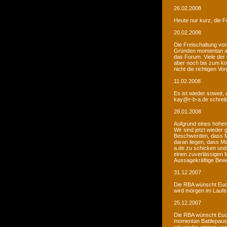
26.02.2008
Heute nur kurz, die F
20.02.2008
Die Freischaltung vo
Gründen momentan au
das Forum. Viele de
aber noch bis zum kom
nicht die richtigen V
11.02.2008
Es ist wieder soweit,
kay@r-b-a.de schreib
28.01.2008
Aufgrund eines hohen
Wir sind jetzt wieder
Beschwerden, dass M
daran liegen, dass Ma
a.de zu schicken und
einen zuverlässigen 
Aussagekräftige Bew
31.12.2007
Die RBA wünscht Euch
wird morgen im Laufe 
25.12.2007
Die RBA wünscht Euch
momentan Battlepause