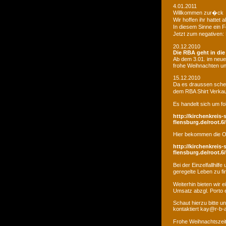
4.01.2011
Willkommen zur�ck
Wir hoffen ihr hatte
In diesem Sinne ein 
Jetzt zum negativen:
20.12.2010
Die RBA geht in di
Ab dem 3.01. im neue
frohe Weihnachten un
15.12.2010
Da es draussen schei
dem RBA Shirt Verkau
Es handelt sich um fo
http://kirchenkreis-
flensburg.de/root.6/
Hier bekommen die O
http://kirchenkreis-
flensburg.de/root.6/
Bei der Einzelfallhi
geregelte Leben zu fi
Weiterhin bieten wir
Umsatz abzgl. Porto e
Schaut hierzu bitte u
kontaktiert kay@r-b-
Frohe Weihnachtszei