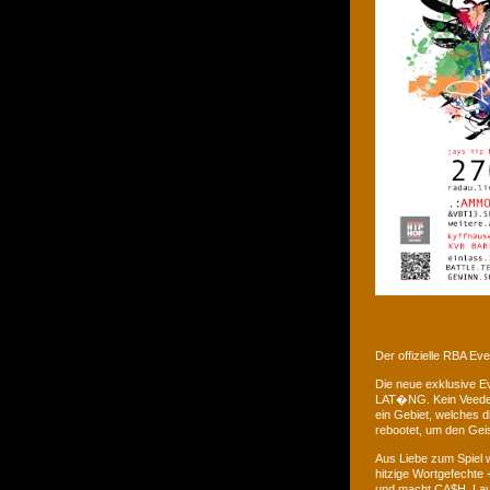
Der offizielle RBA E
Die neue exklusive 
LAT�NG. Kein Veedel 
ein Gebiet, welches d
rebootet, um den Gei
Aus Liebe zum Spiel w
hitzige Wortgefechte 
und macht CA$H. Laus