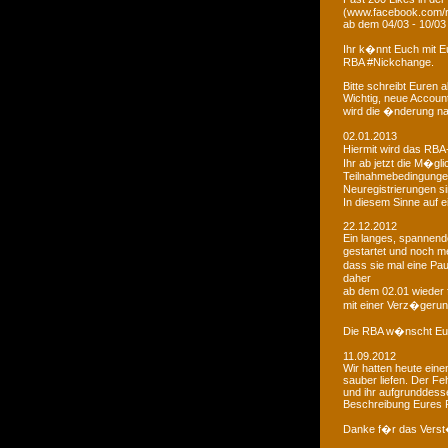
(www.facebook.com/r
ab dem 04/03 - 10/03
Ihr k�nnt Euch mit 
RBA #Nickchange.
Bitte schreibt Euren
Wichtig, neue Account
wird die �nderung na
02.01.2013
Hiermit wird das RBA-
Ihr ab jetzt die M�g
Teilnahmebedingungen 
Neuregistrierungen s
In diesem Sinne auf 
22.12.2012
Ein langes, spannendes
gestartet und noch m
dass sie mal eine Pa
daher
ab dem 02.01 wieder 
mit einer Verz�gerun
Die RBA w�nscht Euc
11.09.2012
Wir hatten heute ein
sauber liefen. Der Feh
und ihr aufgrunddesse
Beschreibung Eures 
Danke f�r das Vers