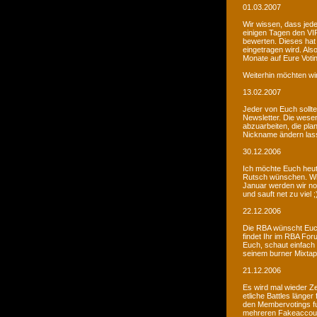
01.03.2007
Wir wissen, dass jede
einigen Tagen den VIP
bewerten. Dieses hat 
eingetragen wird. Als
Monate auf Eure Voti
Weiterhin möchten wi
13.02.2007
Jeder von Euch sollte 
Newsletter. Die wesen
abzuarbeiten, die pla
Nickname ändern lass
30.12.2006
Ich möchte Euch heut
Rutsch wünschen. Wir 
Januar werden wir noc
und sauft net zu viel ;
22.12.2006
Die RBA wünscht Euch
findet Ihr im RBA Fo
Euch, schaut einfach
seinem burner Mixtap
21.12.2006
Es wird mal wieder Ze
etliche Battles länge
den Membervotings fun
mehreren Fakeaccount