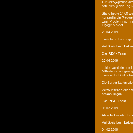
zur Verz�gerung der
bitte nicht jeden Tag
Stand heute 14:00 wur
kurzzeitig ein Proble
Euer Problem noch ni
jury@r-b-a.de!
29.04.2009
Fristüberschreitunge
Viel Spaß beim Battle
Das RBA - Team
27.04.2009
Leider wurde in den 
Mitleidenschaft gezo
Fristen der Battles b
Die Server laufen wied
Wir wünschen euch we
entschuldigen.
Das RBA - Team
08.02.2009
Ab sofort werden Fri
Viel Spaß beim Battle
04.02.2009