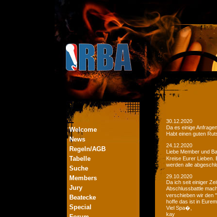
30.12.2020
Da es einige Anfrage
Welcome
Habt einen guten Ruts
News
24.12.2020
Regeln/AGB
Liebe Member und Bat
Tabelle
Kreise Eurer Lieben.
werden alle abgeschl
Suche
29.10.2020
Members
Da ich seit einiger Z
Jury
Abschlussbattle mac
verschieben wir den 
Beatecke
hoffe das ist in Eurem
Special
Viel Spa�,
kay
Forum