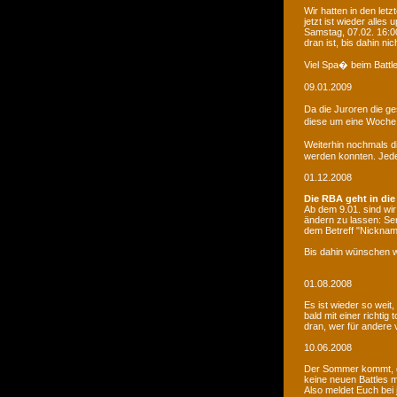
Wir hatten in den le
jetzt ist wieder alles
Samstag, 07.02. 16:00
dran ist, bis dahin ni
Viel Spa� beim Battle
09.01.2009
Da die Juroren die g
diese um eine Woche 
Weiterhin nochmals d
werden konnten. Jede 
01.12.2008
Die RBA geht in die
Ab dem 9.01. sind wi
ändern zu lassen: Se
dem Betreff "Nicknam
Bis dahin wünschen w
01.08.2008
Es ist wieder so weit
bald mit einer richti
dran, wer für andere 
10.06.2008
Der Sommer kommt, d
keine neuen Battles
Also meldet Euch bei