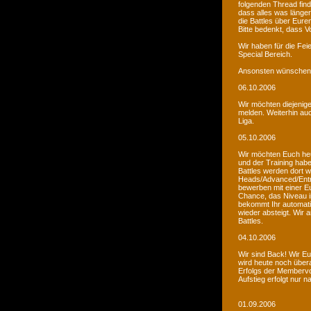
folgenden Thread fin
dass alles was länger
die Battles über Eur
Bitte bedenkt, dass V
Wir haben für die Fei
Special Bereich.
Ansonsten wünschen 
06.10.2006
Wir möchten diejenige
melden. Weiterhin auc
Liga.
05.10.2006
Wir möchten Euch he
und der Training habe
Battles werden dort w
Heads/Advanced/Entr
bewerben mit einer Eu
Chance, das Niveau in
bekommt Ihr automatis
wieder absteigt. Wir
Battles.
04.10.2006
Wir sind Back! Wir Euc
wird heute noch übera
Erfolgs der Membervot
Aufstieg erfolgt nur 
01.09.2006