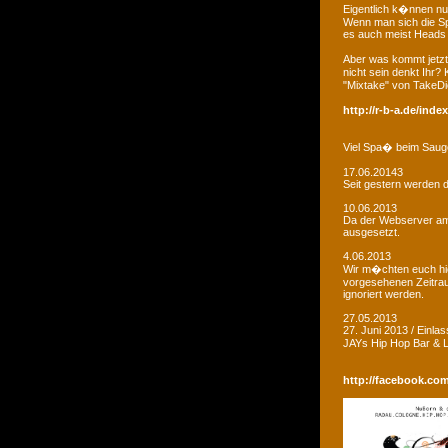
Eigentlich k�nnen nu
Wenn man sich die Sp
es auch meist Heads R
Aber was kommt jetzt
nicht sein denkt Ihr?
"Mixtake" von TakeDi
http://r-b-a.de/ind
Viel Spa� beim Saug
17.06.20143
Seit gestern werden d
10.06.2013
Da der Webserver am W
ausgesetzt.
4.06.2013
Wir m�chten euch hie
vorgesehenen Zeitrau
ignoriert werden.
27.05.2013
27. Juni 2013 / Einla
JAYs Hip Hop Bar &
http://facebook.co