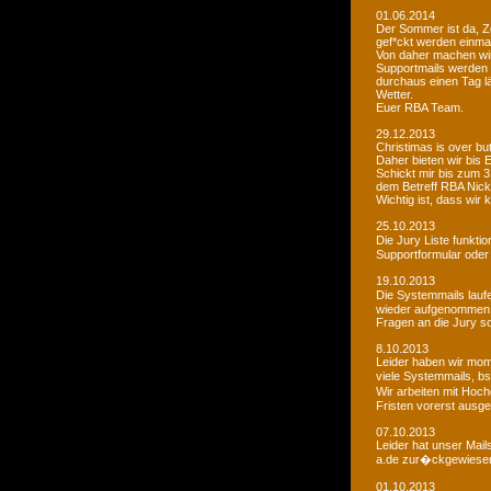
01.06.2014
Der Sommer ist da, Ze
gef*ckt werden einma
Von daher machen wi
Supportmails werden n
durchaus einen Tag l
Wetter.
Euer RBA Team.
29.12.2013
Christimas is over but w
Daher bieten wir bis
Schickt mir bis zum 
dem Betreff RBA Nic
Wichtig ist, dass wi
25.10.2013
Die Jury Liste funkti
Supportformular oder 
19.10.2013
Die Systemmails laufe
wieder aufgenommen
Fragen an die Jury sol
8.10.2013
Leider haben wir mome
viele Systemmails, b
Wir arbeiten mit Hoch
Fristen vorerst ausge
07.10.2013
Leider hat unser Mai
a.de zur�ckgewiesen. 
01.10.2013