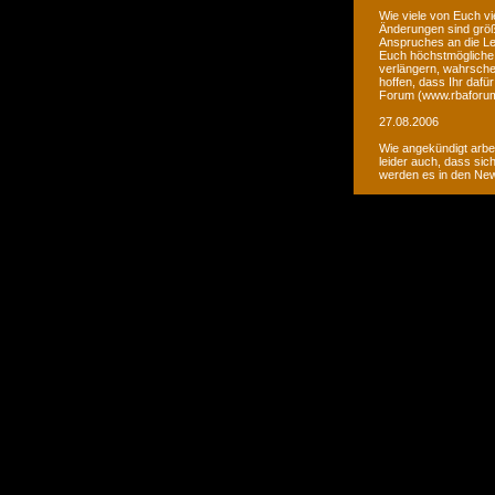
Wie viele von Euch vi
Änderungen sind größ
Anspruches an die Le
Euch höchstmögliche 
verlängern, wahrsche
hoffen, dass Ihr daf
Forum (www.rbaforum
27.08.2006
Wie angekündigt arbe
leider auch, dass sic
werden es in den Ne