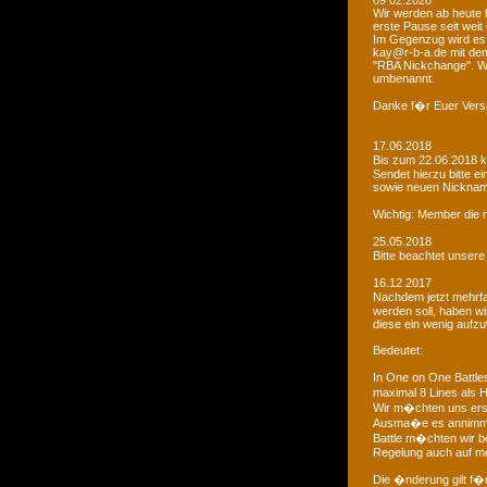
09.02.2020
Wir werden ab heute b
erste Pause seit weit
Im Gegenzug wird es 
kay@r-b-a.de mit dem
"RBA Nickchange". Wic
umbenannt.
Danke f�r Euer Vers
17.06.2018
Bis zum 22.06.2018 
Sendet hierzu bitte e
sowie neuen Nicknam
Wichtig: Member die 
25.05.2018
Bitte beachtet unser
16.12.2017
Nachdem jetzt mehrf
werden soll, haben 
diese ein wenig aufz
Bedeutet:
In One on One Battle
maximal 8 Lines als H
Wir m�chten uns ers
Ausma�e es annimmt
Battle m�chten wir be
Regelung auch auf me
Die �nderung gilt f�r