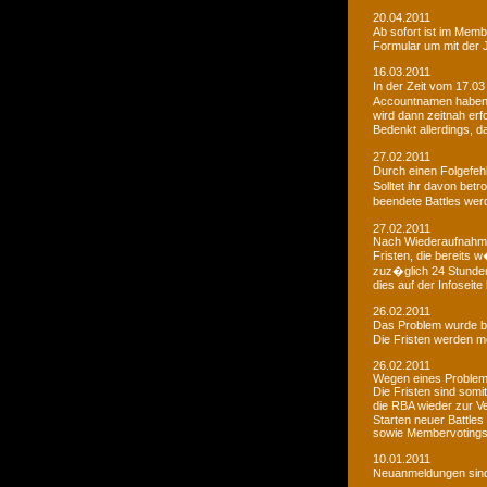
20.04.2011
Ab sofort ist im Memb
Formular um mit der J
16.03.2011
In der Zeit vom 17.03
Accountnamen haben w
wird dann zeitnah erf
Bedenkt allerdings, 
27.02.2011
Durch einen Folgefeh
Solltet ihr davon betr
beendete Battles wer
27.02.2011
Nach Wiederaufnahme d
Fristen, die bereits
zuz�glich 24 Stunden 
dies auf der Infoseite
26.02.2011
Das Problem wurde b
Die Fristen werden m
26.02.2011
Wegen eines Problems
Die Fristen sind somi
die RBA wieder zur 
Starten neuer Battles
sowie Membervotings.
10.01.2011
Neuanmeldungen sind