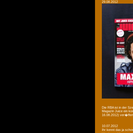
29.08.2012
Die RBA ist in der Sz
Magazin Juice ein ko
16.08.2012) ver�ffent
10.07.2012
Ihr kennt das ja sch