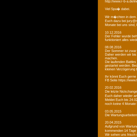
http://www.r-b-a.de
Viel Spa� dabei.
Wir m�chten in dem 
Euch dazu bei jury@r
Monate bei uns sind
10.12.2016
Der Fehler wurde beho
funktioniert alles wied
08.08.2016
Der Sommer ist zwar
Daher werden wir bis
machen.
Die laufenden Battles
gestartet werden. Bed
kleinen Verzögerung
Ihr könnt Euch gerne 
FB Seite https://www
20.02.2016
Die letzte Nickchang
Euch daher wieder a
Meldet Euch bis 24.0
noch keine 4 Monate
03.05.2015
Die Wartungsarbeiten 
20.04.2015
Aufgrund von Wartungs
kommenden 14 Tage e
Wir sehen uns frisch 