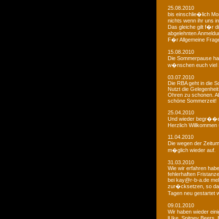
25.08.2010
bis einschlie�lich Mo
nichts wenn ihr uns in
Das gleiche gilt f�r 
abgelehnten Anmeldu
F�r Allgemeine Fragen
15.08.2010
Die Sommerpause hat
w�nschen euch viel 
03.07.2010
Die RBA geht in die
Nutzt die Gelegenheit
Ohren zu schonen. Ab
schöne Sommerzeit!
25.04.2010
Und wieder begr��e
Herzlich Willkommen u
11.04.2010
Die wegen der Zeitums
m�glich wieder auf.
31.03.2010
Wie wir erfahren habe
fehlerhaften Fristanz
bei kay@r-b-a.de mel
zur�cksetzen, so das
Tagen neu gestartet
09.01.2010
Wir haben wieder ein
lUke, Spitney Beers, 