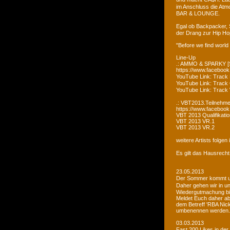
im Anschluss die Atm
BAR & LOUNGE.
Egal ob Backpacker, 
der Drang zur Hip Ho
"Before we find world
Line-Up
.: AMMO & SPARKY [S
https://www.faceboo
YouTube Link: Trac
YouTube Link: Trac
YouTube Link: Tra
.: VBT2013.Teilnehme
https://www.facebook
VBT 2013 Qualifikatio
VBT 2013 VR.1
VBT 2013 VR.2
weitere Artists folge
Es gilt das Hausrecht
23.05.2013
Der Sommer kommt un
Daher gehen wir in u
Wiedergutmachung bi
Meldet Euch daher ab
dem Betreff 'RBA Nick
umbenennen werden.
03.03.2013
Fast 200 Likes in de