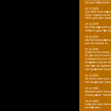
Herzlich Willkommen u
30.12.2009
Das RBA Team w�nscht
Unser Support ist bis 
03/01 geht alles wied
24.12.2009
Die RBA w�nscht euc
Vielleicht gabs f�r d
26.10.2009
Alle Nicknamew�nsche
jetzt ein anderer ist.
22.10.2009
Endlich ist es soweit, 
Es gibt sie in 8 ver
Zusatzdrucks (z.b. 
Erh�ltlich sind die Sh
oder f�r die tippfaule
viel Spa� beim bestel
21.10.2009
Ab sofort steht euch
Viel Spa� beim Voten
20.10.2009
Membernamen sind je
Umweg �ber "Membe
16.10.2009
Aufgrund eines klein
Verst�ndnis.