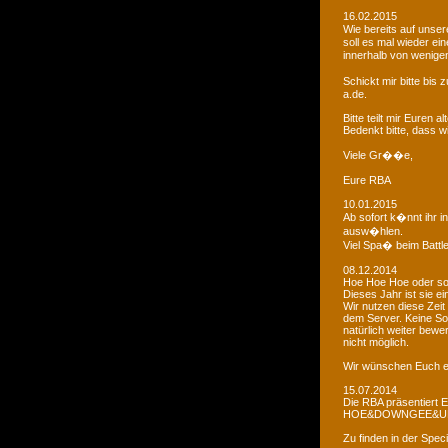
16.02.2015
Wie bereits auf uns
soll es mal wieder e
innerhalb von wenigen
Schickt mir bitte bi
a.de.
Bitte teilt mir Euren
Bedenkt bitte, dass w
Viele Gr��e,
Eure RBA
10.01.2015
Ab sofort k�nnt ihr 
ausw�hlen.
Viel Spa� beim Battl
08.12.2014
Hoe Hoe Hoe oder so.
Dieses Jahr ist sie e
Wir nutzen diese Zeit
dem Server. Keine Sor
natürlich weiter bewer
nicht möglich.
Wir wünschen Euch e
15.07.2014
Die RBA präsentiert 
HOE&DOWNGEE&U
Zu finden in der Spec