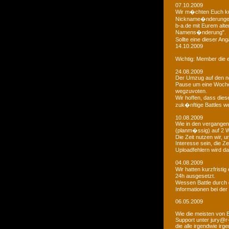
07.10.2009
Wir m�chten Euch kur
Nickname�nderungen 
b-a.de mit Eurem alt
Namens�nderung".
Sollte eine dieser An
14.10.2009
Wichtig: Member die e
24.08.2009
Der Umzug auf den ne
Pause um eine Woche 
wegzuvoten.
Wir hoffen, dass dies
zuk�nftige Battles we
10.08.2009
Wie in den vergangen
(planm�ssig) auf 2 
Die Zeit nutzen wir,
Interesse sein, die Z
Uploadfehlern wird 
04.08.2009
Wir hatten kurzfristi
24h ausgesetzt.
Wessen Battle durch 
Informationen bei der
06.05.2009
Wie die meisten von 
Support unter jury@r
die alle irgendwie i