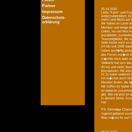
Partner
05.10.2020
Impressum
Liebe "Fans" und Fre
weiterzubetreiben. Es
Datenschutz-
mehr) und Mp3s auf e
erklärung
Wir haben im Laufe der
Member und einige di
Zeiten, wo viel Mist 
anzubieten, zumindest
Teammitglieder, die v
Seite heute noch so a
Ich bin seit 1998 dab
haben ausf�llig gewo
das Forum zur�ck in d
m�chte mich aber an 
Vielleicht hat sich 
40 ist) und sieht, das
loszulassen. Wir we
01.11 keine weiteren 
Ich m�chte auch nich
Member finden, die f�
Wir hoffen Ihr hattet
an dabei ist zusamme
gibt. Wie sie jetzt is
In diesem Sinne, Gr
kay
P.S. Einmalige Chan
Jugend gebannt wurde
Was m�sst Ihr tun? 