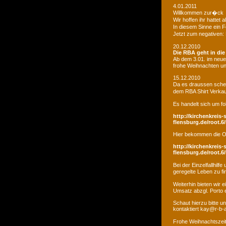
4.01.2011
Willkommen zur�ck
Wir hoffen ihr hatte
In diesem Sinne ein 
Jetzt zum negativen:
20.12.2010
Die RBA geht in di
Ab dem 3.01. im neue
frohe Weihnachten un
15.12.2010
Da es draussen schei
dem RBA Shirt Verkau
Es handelt sich um fo
http://kirchenkreis-
flensburg.de/root.6/
Hier bekommen die O
http://kirchenkreis-
flensburg.de/root.6/
Bei der Einzelfallhi
geregelte Leben zu fi
Weiterhin bieten wir
Umsatz abzgl. Porto e
Schaut hierzu bitte u
kontaktiert kay@r-b-
Frohe Weihnachtszei