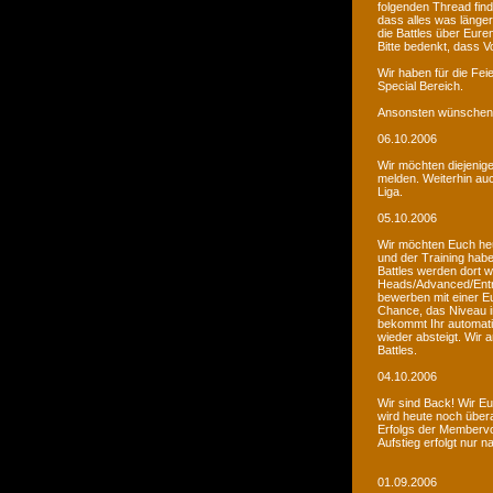
folgenden Thread fin
dass alles was länger
die Battles über Eur
Bitte bedenkt, dass V
Wir haben für die Fei
Special Bereich.
Ansonsten wünschen 
06.10.2006
Wir möchten diejenige
melden. Weiterhin auc
Liga.
05.10.2006
Wir möchten Euch he
und der Training habe
Battles werden dort w
Heads/Advanced/Entr
bewerben mit einer Eu
Chance, das Niveau in
bekommt Ihr automatis
wieder absteigt. Wir
Battles.
04.10.2006
Wir sind Back! Wir Euc
wird heute noch übera
Erfolgs der Membervot
Aufstieg erfolgt nur 
01.09.2006