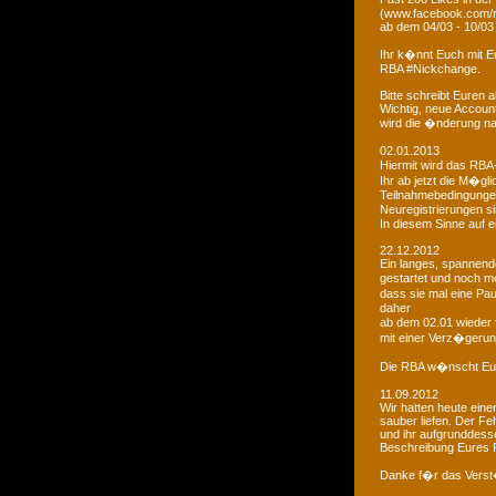
(www.facebook.com/r
ab dem 04/03 - 10/03
Ihr k�nnt Euch mit 
RBA #Nickchange.
Bitte schreibt Euren
Wichtig, neue Account
wird die �nderung na
02.01.2013
Hiermit wird das RBA-
Ihr ab jetzt die M�g
Teilnahmebedingungen 
Neuregistrierungen s
In diesem Sinne auf 
22.12.2012
Ein langes, spannendes
gestartet und noch m
dass sie mal eine Pa
daher
ab dem 02.01 wieder 
mit einer Verz�gerun
Die RBA w�nscht Euc
11.09.2012
Wir hatten heute ein
sauber liefen. Der Feh
und ihr aufgrunddesse
Beschreibung Eures 
Danke f�r das Vers