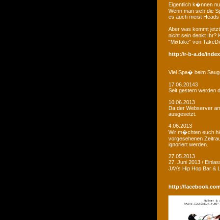
Eigentlich k�nnen nu
Wenn man sich die Sp
es auch meist Heads R
Aber was kommt jetzt
nicht sein denkt Ihr?
"Mixtake" von TakeDi
http://r-b-a.de/ind
Viel Spa� beim Saug
17.06.20143
Seit gestern werden d
10.06.2013
Da der Webserver am W
ausgesetzt.
4.06.2013
Wir m�chten euch hie
vorgesehenen Zeitrau
ignoriert werden.
27.05.2013
27. Juni 2013 / Einla
JAYs Hip Hop Bar &
http://facebook.co