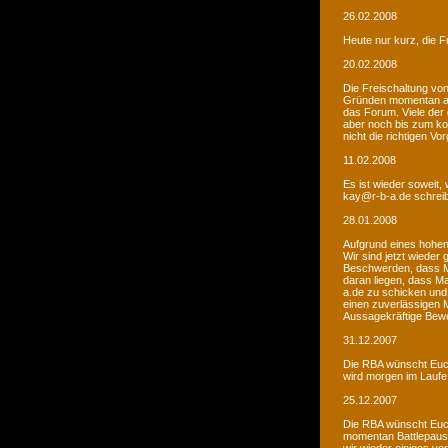
26.02.2008
Heute nur kurz, die F
20.02.2008
Die Freischaltung vo
Gründen momentan au
das Forum. Viele de
aber noch bis zum kom
nicht die richtigen V
11.02.2008
Es ist wieder soweit,
kay@r-b-a.de schreib
28.01.2008
Aufgrund eines hohen
Wir sind jetzt wieder
Beschwerden, dass M
daran liegen, dass Ma
a.de zu schicken und
einen zuverlässigen 
Aussagekräftige Bew
31.12.2007
Die RBA wünscht Euch
wird morgen im Laufe 
25.12.2007
Die RBA wünscht Euch
momentan Battlepause