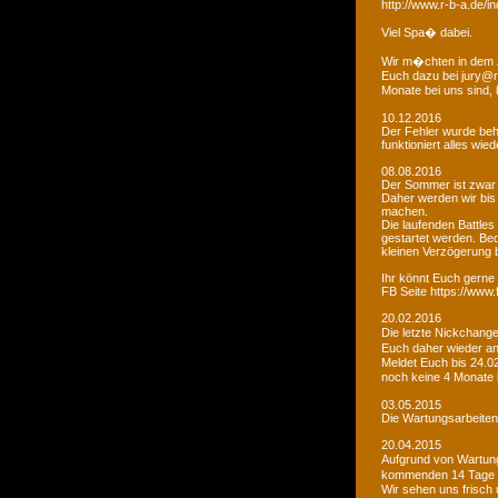
http://www.r-b-a.de
Viel Spa� dabei.
Wir m�chten in dem 
Euch dazu bei jury@r
Monate bei uns sind
10.12.2016
Der Fehler wurde beho
funktioniert alles wied
08.08.2016
Der Sommer ist zwar
Daher werden wir bis
machen.
Die laufenden Battles
gestartet werden. Bed
kleinen Verzögerung
Ihr könnt Euch gerne 
FB Seite https://www
20.02.2016
Die letzte Nickchang
Euch daher wieder a
Meldet Euch bis 24.0
noch keine 4 Monate
03.05.2015
Die Wartungsarbeiten 
20.04.2015
Aufgrund von Wartungs
kommenden 14 Tage e
Wir sehen uns frisch 