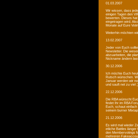
01.03.2007
Wir wissen, dass jede
einigen Tagen den VIP
bewerten. Dieses hat 
eingetragen wird. Als
Monate auf Eure Voti
Weiterhin möchten wi
13.02.2007
Jeder von Euch sollte 
Newsletter. Die wesen
abzuarbeiten, die pla
Nickname ändern lass
30.12.2006
Ich möchte Euch heut
Rutsch wünschen. Wir 
Januar werden wir noc
und sauft net zu viel ;
22.12.2006
Die RBA wünscht Euch
findet Ihr im RBA Fo
Euch, schaut einfach
seinem burner Mixtap
21.12.2006
Es wird mal wieder Ze
etliche Battles länge
den Membervotings fun
mehreren Fakeaccount