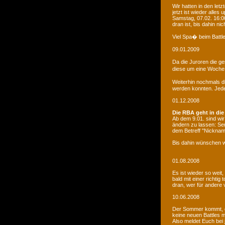
Wir hatten in den le
jetzt ist wieder alles
Samstag, 07.02. 16:00
dran ist, bis dahin ni
Viel Spa� beim Battle
09.01.2009
Da die Juroren die g
diese um eine Woche 
Weiterhin nochmals d
werden konnten. Jede 
01.12.2008
Die RBA geht in die
Ab dem 9.01. sind wi
ändern zu lassen: Se
dem Betreff "Nicknam
Bis dahin wünschen w
01.08.2008
Es ist wieder so weit
bald mit einer richti
dran, wer für andere 
10.06.2008
Der Sommer kommt, d
keine neuen Battles
Also meldet Euch bei