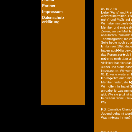
Partner
05.10.2020
Impressum
Liebe "Fans" und Fre
weiterzubetreiben. Es
Datenschutz-
mehr) und Mp3s auf e
erklärung
Wir haben im Laufe der
Member und einige di
Zeiten, wo viel Mist 
anzubieten, zumindest
Teammitglieder, die v
Seite heute noch so a
Ich bin seit 1998 dab
haben ausf�llig gewo
das Forum zur�ck in d
m�chte mich aber an 
Vielleicht hat sich 
40 ist) und sieht, das
loszulassen. Wir we
01.11 keine weiteren 
Ich m�chte auch nich
Member finden, die f�
Wir hoffen Ihr hattet
an dabei ist zusamme
gibt. Wie sie jetzt is
In diesem Sinne, Gr
kay
P.S. Einmalige Chan
Jugend gebannt wurde
Was m�sst Ihr tun? 