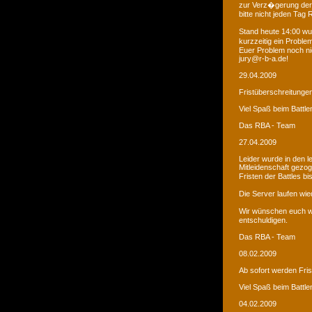
zur Verz�gerung der
bitte nicht jeden Tag
Stand heute 14:00 wur
kurzzeitig ein Proble
Euer Problem noch ni
jury@r-b-a.de!
29.04.2009
Fristüberschreitunge
Viel Spaß beim Battle
Das RBA - Team
27.04.2009
Leider wurde in den 
Mitleidenschaft gezo
Fristen der Battles b
Die Server laufen wied
Wir wünschen euch we
entschuldigen.
Das RBA - Team
08.02.2009
Ab sofort werden Fri
Viel Spaß beim Battle
04.02.2009