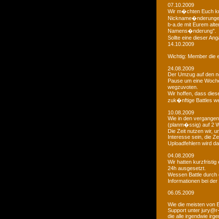
07.10.2009
Wir m�chten Euch kur
Nickname�nderungen 
b-a.de mit Eurem alt
Namens�nderung".
Sollte eine dieser An
14.10.2009
Wichtig: Member die e
24.08.2009
Der Umzug auf den ne
Pause um eine Woche 
wegzuvoten.
Wir hoffen, dass dies
zuk�nftige Battles we
10.08.2009
Wie in den vergangen
(planm�ssig) auf 2 
Die Zeit nutzen wir,
Interesse sein, die Z
Uploadfehlern wird 
04.08.2009
Wir hatten kurzfristi
24h ausgesetzt.
Wessen Battle durch 
Informationen bei der
06.05.2009
Wie die meisten von 
Support unter jury@r
die alle irgendwie i