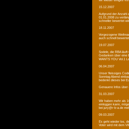
wir wieder einiges vor
15.12.2007
Aufgrund der Anzahl 
01.01.2008 zu verlän
schneller bewertet wi
18.11.2007
Vorgezogene Weihnach
auch schnell bewertet
19.07.2007
Sodele, die RBA läuft 
Gedanken über eine 
WANTS YOU Vol.1 Let�s
06.04.2007
Unser fleissiges Codi
Sonntag Abend einbaue
bedenkt dieses bei E
Genauere Infos über 
31.03.2007
Wir haben mehr als 10
einloggen kann, möge
bei jury@r-b-a.de me
09.03.2007
Es geht wieder los, di
Voter wird mit dem VIP