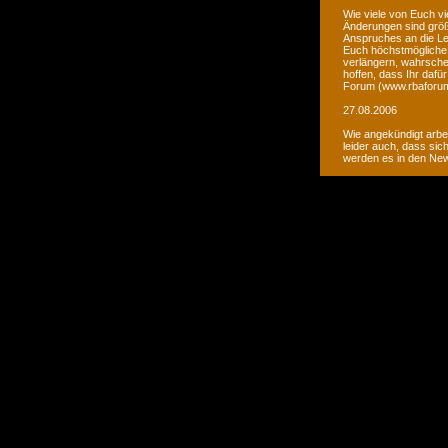
Wie viele von Euch vi
Änderungen sind größ
Anspruches an die Le
Euch höchstmögliche 
verlängern, wahrsche
hoffen, dass Ihr daf
Forum (www.rbaforum
27.08.2006
Wie angekündigt arbe
leider auch, dass sic
werden es in den Ne