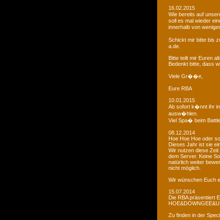
16.02.2015
Wie bereits auf uns
soll es mal wieder e
innerhalb von wenigen
Schickt mir bitte bi
a.de.
Bitte teilt mir Euren
Bedenkt bitte, dass w
Viele Gr��e,
Eure RBA
10.01.2015
Ab sofort k�nnt ihr 
ausw�hlen.
Viel Spa� beim Battl
08.12.2014
Hoe Hoe Hoe oder so.
Dieses Jahr ist sie e
Wir nutzen diese Zeit
dem Server. Keine Sor
natürlich weiter bewer
nicht möglich.
Wir wünschen Euch e
15.07.2014
Die RBA präsentiert 
HOE&DOWNGEE&U
Zu finden in der Spec