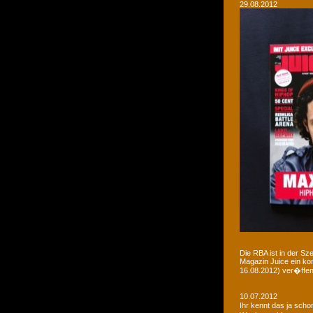
29.08.2012
Die RBA ist in der Sz
Magazin Juice ein ko
16.08.2012) ver�ffent
10.07.2012
Ihr kennt das ja sch