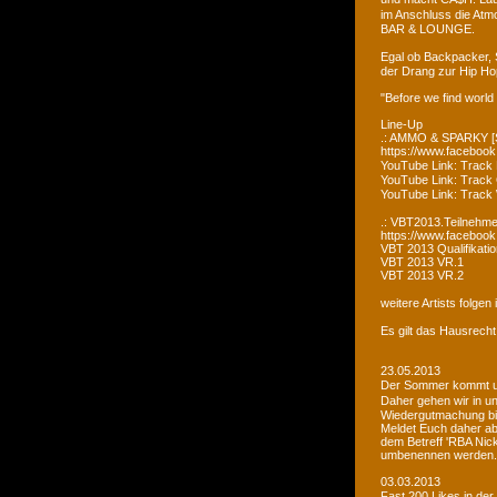
im Anschluss die Atm
BAR & LOUNGE.
Egal ob Backpacker, 
der Drang zur Hip Ho
"Before we find world
Line-Up
.: AMMO & SPARKY [S
https://www.faceboo
YouTube Link: Trac
YouTube Link: Trac
YouTube Link: Tra
.: VBT2013.Teilnehme
https://www.facebook
VBT 2013 Qualifikatio
VBT 2013 VR.1
VBT 2013 VR.2
weitere Artists folge
Es gilt das Hausrecht
23.05.2013
Der Sommer kommt un
Daher gehen wir in u
Wiedergutmachung bi
Meldet Euch daher ab
dem Betreff 'RBA Nick
umbenennen werden.
03.03.2013
Fast 200 Likes in de