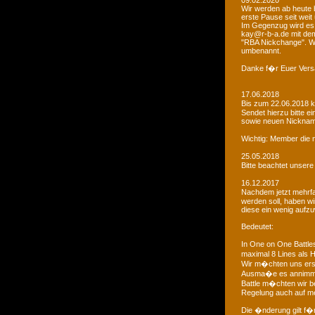
09.02.2020
Wir werden ab heute b
erste Pause seit weit
Im Gegenzug wird es 
kay@r-b-a.de mit dem
"RBA Nickchange". Wic
umbenannt.
Danke f�r Euer Vers
17.06.2018
Bis zum 22.06.2018 
Sendet hierzu bitte e
sowie neuen Nicknam
Wichtig: Member die 
25.05.2018
Bitte beachtet unser
16.12.2017
Nachdem jetzt mehrf
werden soll, haben 
diese ein wenig aufz
Bedeutet:
In One on One Battle
maximal 8 Lines als H
Wir m�chten uns ers
Ausma�e es annimmt
Battle m�chten wir be
Regelung auch auf me
Die �nderung gilt f�r