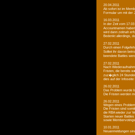
20.04.2011
Ab sofort ist im Memb
Formular um mit der J
16.03.2011
In der Zeit vom 17.03
Accountnamen haben w
wird dann zeitnah erf
Bedenkt allerdings, 
27.02.2011
Durch einen Folgefeh
Solltet ihr davon betr
beendete Battles wer
27.02.2011
Nach Wiederaufnahme d
Fristen, die bereits
zuz�glich 24 Stunden 
dies auf der Infoseite
26.02.2011
Das Problem wurde b
Die Fristen werden m
26.02.2011
Wegen eines Problems
Die Fristen sind somi
die RBA wieder zur 
Starten neuer Battles
sowie Membervotings.
10.01.2011
Neuanmeldungen sind