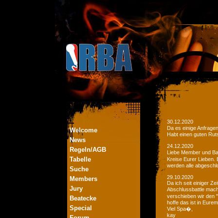
30.12.2020
Da es einige Anfrage
Welcome
Habt einen guten Ruts
News
24.12.2020
Regeln/AGB
Liebe Member und Bat
Tabelle
Kreise Eurer Lieben.
werden alle abgeschl
Suche
29.10.2020
Members
Da ich seit einiger Z
Jury
Abschlussbattle mac
verschieben wir den 
Beatecke
hoffe das ist in Eurem
Special
Viel Spa�,
kay
Forum