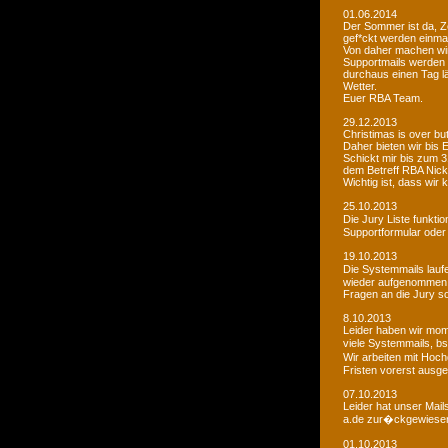
01.06.2014
Der Sommer ist da, Ze
gef*ckt werden einma
Von daher machen wi
Supportmails werden n
durchaus einen Tag l
Wetter.
Euer RBA Team.
29.12.2013
Christimas is over but w
Daher bieten wir bis
Schickt mir bis zum 
dem Betreff RBA Nic
Wichtig ist, dass wi
25.10.2013
Die Jury Liste funkti
Supportformular oder 
19.10.2013
Die Systemmails laufe
wieder aufgenommen
Fragen an die Jury sol
8.10.2013
Leider haben wir mome
viele Systemmails, b
Wir arbeiten mit Hoch
Fristen vorerst ausge
07.10.2013
Leider hat unser Mai
a.de zur�ckgewiesen. 
01.10.2013