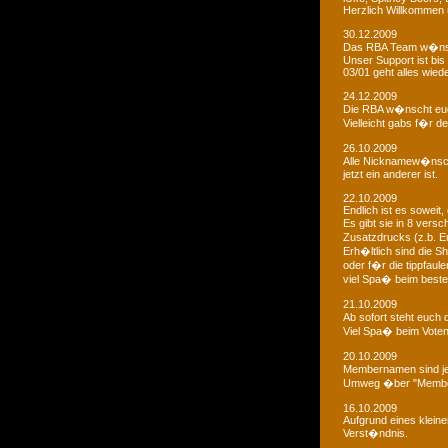
Herzlich Willkommen u
30.12.2009
Das RBA Team w�nscht
Unser Support ist bis 
03/01 geht alles wied
24.12.2009
Die RBA w�nscht euc
Vielleicht gabs f�r d
26.10.2009
Alle Nicknamew�nsche
jetzt ein anderer ist.
22.10.2009
Endlich ist es soweit, 
Es gibt sie in 8 ver
Zusatzdrucks (z.b. 
Erh�ltlich sind die Sh
oder f�r die tippfaule
viel Spa� beim bestel
21.10.2009
Ab sofort steht euch
Viel Spa� beim Voten
20.10.2009
Membernamen sind je
Umweg �ber "Membe
16.10.2009
Aufgrund eines klein
Verst�ndnis.