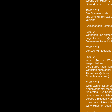
Woche verl�ngern.
Genie�t euere freie
25.06.2012
Der Sommer ist da, da
uns eine kurze Paus
vertickt.
Geniesst den Sommer
03.06.2012
Wir haben uns entsch
angeht, etwas zu �n
Genaueres findet ihr 
07.03.2012
Die 100Pkt-Regelung
05.03.2012
In den n�chsten Woc
freigeschalten.
L�uft alles nach Pla
Wir bitten euch dahe
Thema zu l�chern.
Einfach abwarten ;)
31.01.2012
Weihnachten ist vorb
Neuen Jahr mal wiede
Als erstes RBA-Speci
netterweise sein Albu
Dieses tr�gt den Na
Runterladen k�nnt ih
Wir w�nschen euch 