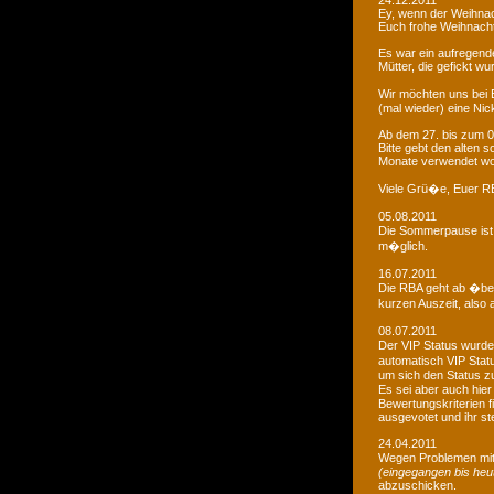
24.12.2011
Ey, wenn der Weihnac
Euch frohe Weihnacht
Es war ein aufregendes
Mütter, die gefickt wu
Wir möchten uns bei 
(mal wieder) eine Nic
Ab dem 27. bis zum 0
Bitte gebt den alten
Monate verwendet wo
Viele Grü�e, Euer 
05.08.2011
Die Sommerpause ist 
m�glich.
16.07.2011
Die RBA geht ab �be
kurzen Auszeit, also 
08.07.2011
Der VIP Status wurde 
automatisch VIP Stat
um sich den Status zu
Es sei aber auch hie
Bewertungskriterien f
ausgevotet und ihr ste
24.04.2011
Wegen Problemen mit
(eingegangen bis heu
abzuschicken.