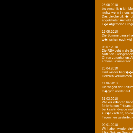
25.08.2010
bis einschlie�lich Mo
nichts wenn ihr uns in
Das gleiche gilt f�r 
abgelehnten Anmeldu
F�r Allgemeine Fragen
15.08.2010
Die Sommerpause hat
w�nschen euch viel 
03.07.2010
Die RBA geht in die
Nutzt die Gelegenheit
Ohren zu schonen. Ab
schöne Sommerzeit!
25.04.2010
Und wieder begr��e
Herzlich Willkommen u
11.04.2010
Die wegen der Zeitums
m�glich wieder auf.
31.03.2010
Wie wir erfahren habe
fehlerhaften Fristanz
bei kay@r-b-a.de mel
zur�cksetzen, so das
Tagen neu gestartet
09.01.2010
Wir haben wieder ein
lUke, Spitney Beers, 