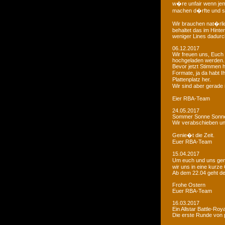
w�re unfair wenn je
machen d�rfte und som
Wir brauchen nat�rlic
behaltet das im Hinte
weniger Lines dadurc
06.12.2017
Wir freuen uns, Euch 
hochgeladen werden.
Bevor jetzt Stimmen 
Formate, ja da habt I
Plattenplatz her.
Wir sind aber gerade
Eier RBA-Team
24.05.2017
Sommer Sonne Sonne
Wir verabschieben u
Genie�t die Zeit.
Euer RBA-Team
15.04.2017
Um euch und uns gen
wir uns in eine kurze
Ab dem 22.04 geht der
Frohe Ostern
Euer RBA-Team
16.03.2017
Ein Allstar Battle-Ro
Die erste Runde von p