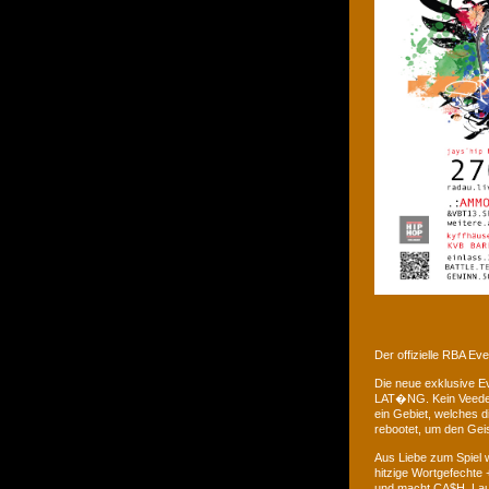
Der offizielle RBA E
Die neue exklusive 
LAT�NG. Kein Veedel 
ein Gebiet, welches d
rebootet, um den Gei
Aus Liebe zum Spiel w
hitzige Wortgefechte 
und macht CA$H. Laus