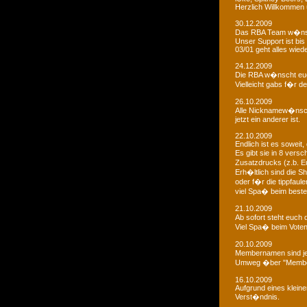
Herzlich Willkommen u
30.12.2009
Das RBA Team w�nscht
Unser Support ist bis 
03/01 geht alles wied
24.12.2009
Die RBA w�nscht euc
Vielleicht gabs f�r d
26.10.2009
Alle Nicknamew�nsche
jetzt ein anderer ist.
22.10.2009
Endlich ist es soweit, 
Es gibt sie in 8 ver
Zusatzdrucks (z.b. 
Erh�ltlich sind die Sh
oder f�r die tippfaule
viel Spa� beim bestel
21.10.2009
Ab sofort steht euch
Viel Spa� beim Voten
20.10.2009
Membernamen sind je
Umweg �ber "Membe
16.10.2009
Aufgrund eines klein
Verst�ndnis.