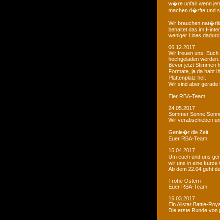
w�re unfair wenn je
machen d�rfte und som
Wir brauchen nat�rlic
behaltet das im Hinte
weniger Lines dadurc
06.12.2017
Wir freuen uns, Euch 
hochgeladen werden.
Bevor jetzt Stimmen 
Formate, ja da habt I
Plattenplatz her.
Wir sind aber gerade
Eier RBA-Team
24.05.2017
Sommer Sonne Sonne
Wir verabschieben u
Genie�t die Zeit.
Euer RBA-Team
15.04.2017
Um euch und uns gen
wir uns in eine kurze
Ab dem 22.04 geht der
Frohe Ostern
Euer RBA-Team
16.03.2017
Ein Allstar Battle-Ro
Die erste Runde von p