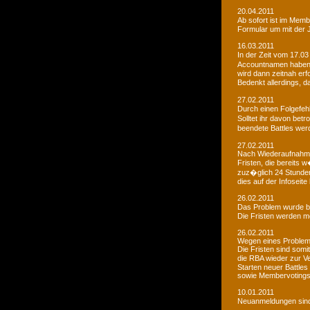
20.04.2011
Ab sofort ist im Memb
Formular um mit der J
16.03.2011
In der Zeit vom 17.03
Accountnamen haben w
wird dann zeitnah erf
Bedenkt allerdings, 
27.02.2011
Durch einen Folgefeh
Solltet ihr davon betr
beendete Battles wer
27.02.2011
Nach Wiederaufnahme d
Fristen, die bereits
zuz�glich 24 Stunden 
dies auf der Infoseite
26.02.2011
Das Problem wurde b
Die Fristen werden m
26.02.2011
Wegen eines Problems
Die Fristen sind somi
die RBA wieder zur 
Starten neuer Battles
sowie Membervotings.
10.01.2011
Neuanmeldungen sind