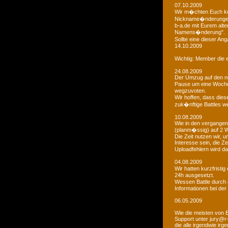
07.10.2009
Wir m�chten Euch kur
Nickname�nderungen 
b-a.de mit Eurem alt
Namens�nderung".
Sollte eine dieser An
14.10.2009
Wichtig: Member die e
24.08.2009
Der Umzug auf den ne
Pause um eine Woche 
wegzuvoten.
Wir hoffen, dass dies
zuk�nftige Battles we
10.08.2009
Wie in den vergangen
(planm�ssig) auf 2 
Die Zeit nutzen wir,
Interesse sein, die Z
Uploadfehlern wird 
04.08.2009
Wir hatten kurzfristi
24h ausgesetzt.
Wessen Battle durch 
Informationen bei der
06.05.2009
Wie die meisten von 
Support unter jury@r
die alle irgendwie i