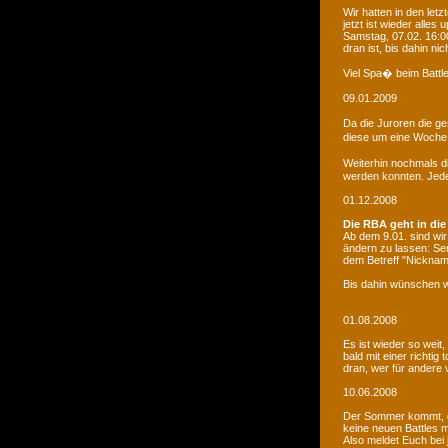
Wir hatten in den le
jetzt ist wieder alles
Samstag, 07.02. 16:00
dran ist, bis dahin ni
Viel Spa� beim Battle
09.01.2009
Da die Juroren die g
diese um eine Woche 
Weiterhin nochmals d
werden konnten. Jede 
01.12.2008
Die RBA geht in die
Ab dem 9.01. sind wi
ändern zu lassen: Se
dem Betreff "Nicknam
Bis dahin wünschen w
01.08.2008
Es ist wieder so weit
bald mit einer richti
dran, wer für andere 
10.06.2008
Der Sommer kommt, d
keine neuen Battles
Also meldet Euch bei