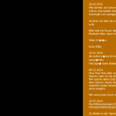
16.02.2015
Wie bereits auf uns
soll es mal wieder e
innerhalb von wenigen
Schickt mir bitte bi
a.de.
Bitte teilt mir Euren
Bedenkt bitte, dass w
Viele Gr��e,
Eure RBA
10.01.2015
Ab sofort k�nnt ihr 
ausw�hlen.
Viel Spa� beim Battl
08.12.2014
Hoe Hoe Hoe oder so.
Dieses Jahr ist sie e
Wir nutzen diese Zeit
dem Server. Keine Sor
natürlich weiter bewer
nicht möglich.
Wir wünschen Euch e
15.07.2014
Die RBA präsentiert 
HOE&DOWNGEE&U
Zu finden in der Spec