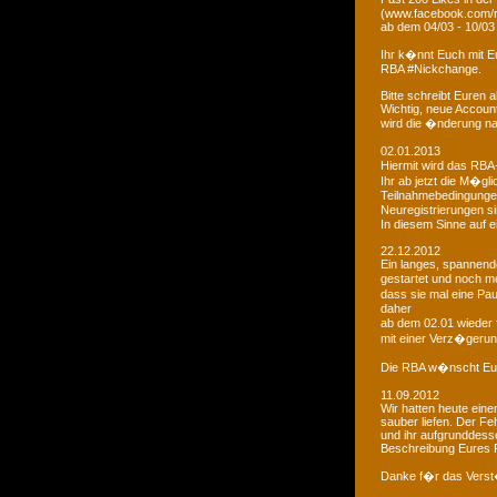
(www.facebook.com/r
ab dem 04/03 - 10/03
Ihr k�nnt Euch mit 
RBA #Nickchange.
Bitte schreibt Euren
Wichtig, neue Account
wird die �nderung na
02.01.2013
Hiermit wird das RBA-
Ihr ab jetzt die M�g
Teilnahmebedingungen 
Neuregistrierungen s
In diesem Sinne auf 
22.12.2012
Ein langes, spannendes
gestartet und noch m
dass sie mal eine Pa
daher
ab dem 02.01 wieder 
mit einer Verz�gerun
Die RBA w�nscht Euc
11.09.2012
Wir hatten heute ein
sauber liefen. Der Feh
und ihr aufgrunddesse
Beschreibung Eures 
Danke f�r das Vers