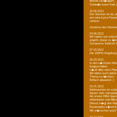
Woche verl�ngern.
Genie�t euere freie
25.06.2012
Der Sommer ist da, da
uns eine kurze Paus
vertickt.
Geniesst den Sommer
03.06.2012
Wir haben uns entsch
angeht, etwas zu �n
Genaueres findet ihr 
07.03.2012
Die 100Pkt-Regelung
05.03.2012
In den n�chsten Woc
freigeschalten.
L�uft alles nach Pla
Wir bitten euch dahe
Thema zu l�chern.
Einfach abwarten ;)
31.01.2012
Weihnachten ist vorb
Neuen Jahr mal wiede
Als erstes RBA-Speci
netterweise sein Albu
Dieses tr�gt den Na
Runterladen k�nnt ih
Wir w�nschen euch 