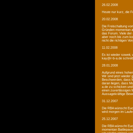
26.02.2008
Heute nur kurz, die F
20.02.2008
Die Freischaltung vo
Gründen momentan au
das Forum. Viele de
aber noch bis zum kom
nicht die richtigen V
11.02.2008
Es ist wieder soweit,
kay@r-b-a.de schreib
28.01.2008
Aufgrund eines hohen
Wir sind jetzt wieder
Beschwerden, dass M
daran liegen, dass Ma
a.de zu schicken und
einen zuverlässigen 
Aussagekräftige Bew
31.12.2007
Die RBA wünscht Euch
wird morgen im Laufe 
25.12.2007
Die RBA wünscht Euch
momentan Battlepause