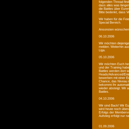
folgenden Thread fin
dass alles was länger
die Battles über Eur
Bitte bedenkt, dass V
Wir haben für die Fei
Special Bereich.
Ansonsten wünschen 
06.10.2006
Wir möchten diejenige
melden. Weiterhin auc
Liga.
05.10.2006
Wir möchten Euch he
und der Training habe
Battles werden dort w
Heads/Advanced/Entr
bewerben mit einer Eu
Chance, das Niveau in
bekommt Ihr automatis
wieder absteigt. Wir
Battles.
04.10.2006
Wir sind Back! Wir Euc
wird heute noch übera
Erfolgs der Membervot
Aufstieg erfolgt nur 
01.09.2006