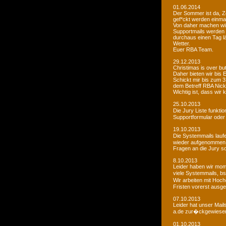
01.06.2014
Der Sommer ist da, Ze
gef*ckt werden einma
Von daher machen wi
Supportmails werden n
durchaus einen Tag l
Wetter.
Euer RBA Team.
29.12.2013
Christimas is over but w
Daher bieten wir bis
Schickt mir bis zum 
dem Betreff RBA Nic
Wichtig ist, dass wi
25.10.2013
Die Jury Liste funkti
Supportformular oder 
19.10.2013
Die Systemmails laufe
wieder aufgenommen
Fragen an die Jury sol
8.10.2013
Leider haben wir mome
viele Systemmails, b
Wir arbeiten mit Hoch
Fristen vorerst ausge
07.10.2013
Leider hat unser Mai
a.de zur�ckgewiesen. 
01.10.2013