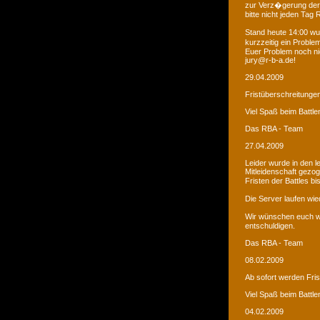
zur Verz�gerung der
bitte nicht jeden Tag
Stand heute 14:00 wur
kurzzeitig ein Proble
Euer Problem noch ni
jury@r-b-a.de!
29.04.2009
Fristüberschreitunge
Viel Spaß beim Battle
Das RBA - Team
27.04.2009
Leider wurde in den 
Mitleidenschaft gezo
Fristen der Battles b
Die Server laufen wied
Wir wünschen euch we
entschuldigen.
Das RBA - Team
08.02.2009
Ab sofort werden Fri
Viel Spaß beim Battle
04.02.2009