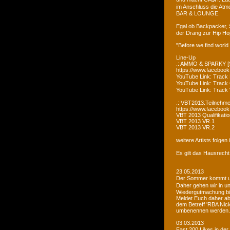
im Anschluss die Atm
BAR & LOUNGE.
Egal ob Backpacker, 
der Drang zur Hip Ho
"Before we find world
Line-Up
.: AMMO & SPARKY [S
https://www.faceboo
YouTube Link: Trac
YouTube Link: Trac
YouTube Link: Tra
.: VBT2013.Teilnehme
https://www.facebook
VBT 2013 Qualifikatio
VBT 2013 VR.1
VBT 2013 VR.2
weitere Artists folge
Es gilt das Hausrecht
23.05.2013
Der Sommer kommt un
Daher gehen wir in u
Wiedergutmachung bi
Meldet Euch daher ab
dem Betreff 'RBA Nick
umbenennen werden.
03.03.2013
Fast 200 Likes in de