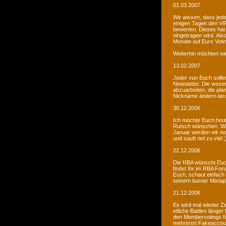
01.03.2007
Wir wissen, dass jede
einigen Tagen den VIP
bewerten. Dieses hat 
eingetragen wird. Als
Monate auf Eure Voti
Weiterhin möchten wi
13.02.2007
Jeder von Euch sollte 
Newsletter. Die wesen
abzuarbeiten, die pla
Nickname ändern lass
30.12.2006
Ich möchte Euch heut
Rutsch wünschen. Wir 
Januar werden wir noc
und sauft net zu viel ;
22.12.2006
Die RBA wünscht Euch
findet Ihr im RBA Fo
Euch, schaut einfach
seinem burner Mixtap
21.12.2006
Es wird mal wieder Ze
etliche Battles länge
den Membervotings fun
mehreren Fakeaccount