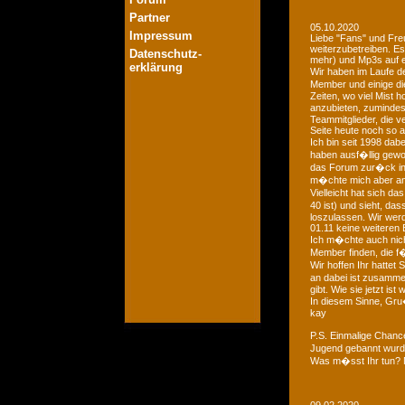
Partner
05.10.2020
Impressum
Liebe "Fans" und Fre
weiterzubetreiben. Es
Datenschutz-
mehr) und Mp3s auf e
erklärung
Wir haben im Laufe der
Member und einige di
Zeiten, wo viel Mist 
anzubieten, zumindest
Teammitglieder, die v
Seite heute noch so a
Ich bin seit 1998 dab
haben ausf�llig gewo
das Forum zur�ck in d
m�chte mich aber an 
Vielleicht hat sich 
40 ist) und sieht, das
loszulassen. Wir we
01.11 keine weiteren 
Ich m�chte auch nich
Member finden, die f�
Wir hoffen Ihr hattet
an dabei ist zusamme
gibt. Wie sie jetzt is
In diesem Sinne, Gr
kay
P.S. Einmalige Chan
Jugend gebannt wurde
Was m�sst Ihr tun? 