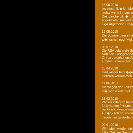
25.08.2010
bis einschlie�lich Mo
nichts wenn ihr uns in
Das gleiche gilt f�r 
abgelehnten Anmeldu
F�r Allgemeine Fragen
15.08.2010
Die Sommerpause hat
w�nschen euch viel 
03.07.2010
Die RBA geht in die
Nutzt die Gelegenheit
Ohren zu schonen. Ab
schöne Sommerzeit!
25.04.2010
Und wieder begr��e
Herzlich Willkommen u
11.04.2010
Die wegen der Zeitums
m�glich wieder auf.
31.03.2010
Wie wir erfahren habe
fehlerhaften Fristanz
bei kay@r-b-a.de mel
zur�cksetzen, so das
Tagen neu gestartet
09.01.2010
Wir haben wieder ein
lUke, Spitney Beers, 