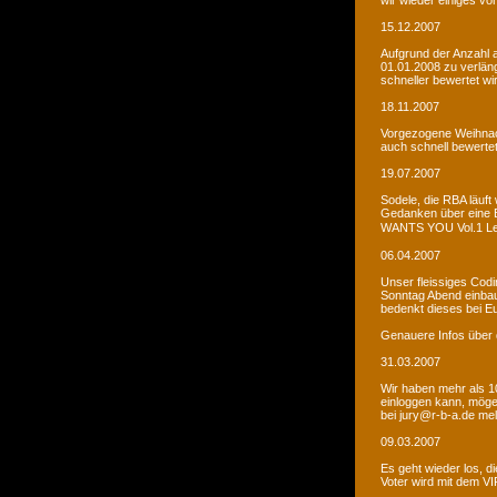
wir wieder einiges vor
15.12.2007
Aufgrund der Anzahl 
01.01.2008 zu verlän
schneller bewertet wi
18.11.2007
Vorgezogene Weihnach
auch schnell bewertet
19.07.2007
Sodele, die RBA läuft 
Gedanken über eine 
WANTS YOU Vol.1 Let�s
06.04.2007
Unser fleissiges Codi
Sonntag Abend einbaue
bedenkt dieses bei E
Genauere Infos über 
31.03.2007
Wir haben mehr als 10
einloggen kann, möge
bei jury@r-b-a.de me
09.03.2007
Es geht wieder los, di
Voter wird mit dem VIP