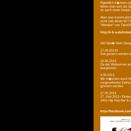
Eigentlich k�nnen nu
Wenn man sich die Sp
es auch meist Heads R
Aber was kommt jetzt
nicht sein denkt Ihr?
"Mixtake" von TakeDi
http://r-b-a.de/ind
Viel Spa� beim Saug
17.06.20143
Seit gestern werden d
10.06.2013
Da der Webserver am W
ausgesetzt.
4.06.2013
Wir m�chten euch hie
vorgesehenen Zeitrau
ignoriert werden.
27.05.2013
27. Juni 2013 / Einla
JAYs Hip Hop Bar &
http://facebook.co