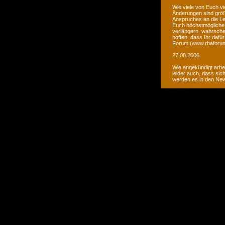
Wie viele von Euch vi
Änderungen sind größ
Anspruches an die Le
Euch höchstmögliche 
verlängern, wahrsche
hoffen, dass Ihr daf
Forum (www.rbaforum
27.08.2006
Wie angekündigt arbe
leider auch, dass sic
werden es in den Ne