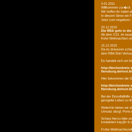
4.01.2011
Willkommen zur�ck
Wir hoffen ihr hatte
In diesem Sinne ein 
Jetzt zum negativen:
20.12.2010
Die RBA geht in di
Ab dem 3.01. im neue
frohe Weihnachten un
15.12.2010
Da es draussen schei
dem RBA Shirt Verkau
Es handelt sich um fo
http://kirchenkreis-
flensburg.de/root.6/
Hier bekommen die O
http://kirchenkreis-
flensburg.de/root.6/
Bei der Einzelfallhi
geregelte Leben zu fi
Weiterhin bieten wir
Umsatz abzgl. Porto e
Schaut hierzu bitte u
kontaktiert kay@r-b-
Frohe Weihnachtszei