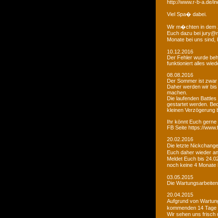
http://www.r-b-a.de
Viel Spa� dabei.
Wir m�chten in dem 
Euch dazu bei jury@r
Monate bei uns sind
10.12.2016
Der Fehler wurde beho
funktioniert alles wied
08.08.2016
Der Sommer ist zwar
Daher werden wir bis
machen.
Die laufenden Battles
gestartet werden. Bed
kleinen Verzögerung
Ihr könnt Euch gerne 
FB Seite https://www
20.02.2016
Die letzte Nickchang
Euch daher wieder a
Meldet Euch bis 24.0
noch keine 4 Monate
03.05.2015
Die Wartungsarbeiten 
20.04.2015
Aufgrund von Wartungs
kommenden 14 Tage e
Wir sehen uns frisch 