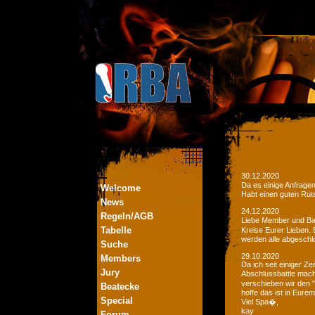
30.12.2020
Da es einige Anfrage
Welcome
Habt einen guten Ruts
News
24.12.2020
Regeln/AGB
Liebe Member und Bat
Tabelle
Kreise Eurer Lieben.
werden alle abgeschl
Suche
29.10.2020
Members
Da ich seit einiger Z
Jury
Abschlussbattle mac
verschieben wir den 
Beatecke
hoffe das ist in Eurem
Special
Viel Spa�,
kay
Forum