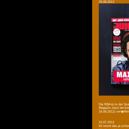
29.08.2012
Die RBA ist in der Sz
Magazin Juice ein ko
16.08.2012) ver�ffent
10.07.2012
Ihr kennt das ja sch