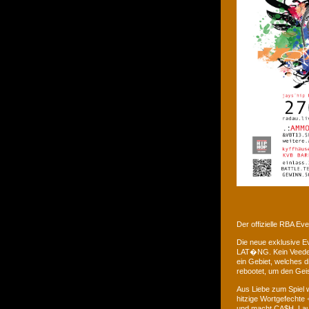
Der offizielle RBA E
Die neue exklusive 
LAT�NG. Kein Veedel 
ein Gebiet, welches d
rebootet, um den Gei
Aus Liebe zum Spiel w
hitzige Wortgefechte 
und macht CA$H. Laus