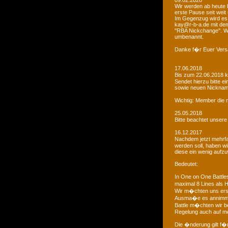
09.02.2020
Wir werden ab heute b
erste Pause seit weit
Im Gegenzug wird es 
kay@r-b-a.de mit dem
"RBA Nickchange". Wic
umbenannt.
Danke f�r Euer Vers
17.06.2018
Bis zum 22.06.2018 
Sendet hierzu bitte e
sowie neuen Nicknam
Wichtig: Member die 
25.05.2018
Bitte beachtet unser
16.12.2017
Nachdem jetzt mehrf
werden soll, haben 
diese ein wenig aufz
Bedeutet:
In One on One Battle
maximal 8 Lines als H
Wir m�chten uns ers
Ausma�e es annimmt
Battle m�chten wir be
Regelung auch auf me
Die �nderung gilt f�r