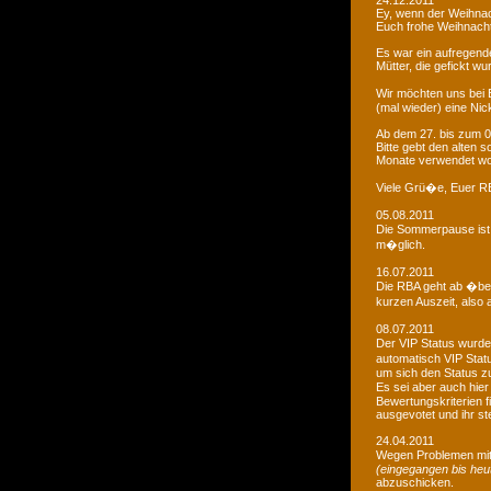
24.12.2011
Ey, wenn der Weihnac
Euch frohe Weihnacht
Es war ein aufregendes
Mütter, die gefickt wu
Wir möchten uns bei 
(mal wieder) eine Nic
Ab dem 27. bis zum 0
Bitte gebt den alten
Monate verwendet wo
Viele Grü�e, Euer 
05.08.2011
Die Sommerpause ist 
m�glich.
16.07.2011
Die RBA geht ab �be
kurzen Auszeit, also 
08.07.2011
Der VIP Status wurde 
automatisch VIP Stat
um sich den Status zu
Es sei aber auch hie
Bewertungskriterien f
ausgevotet und ihr ste
24.04.2011
Wegen Problemen mit
(eingegangen bis heu
abzuschicken.