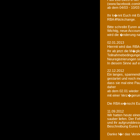
(www.facebook.com/r
ab dem 04/03 - 10/03
Ihr k�nnt Euch mit 
RBA #Nickchange.
Bitte schreibt Euren
Wichtig, neue Account
wird die �nderung na
02.01.2013
Hiermit wird das RBA-
Ihr ab jetzt die M�g
Teilnahmebedingungen 
Neuregistrierungen s
In diesem Sinne auf 
22.12.2012
Ein langes, spannendes
gestartet und noch m
dass sie mal eine Pa
daher
ab dem 02.01 wieder 
mit einer Verz�gerun
Die RBA w�nscht Euc
11.09.2012
Wir hatten heute ein
sauber liefen. Der Feh
und ihr aufgrunddesse
Beschreibung Eures 
Danke f�r das Vers