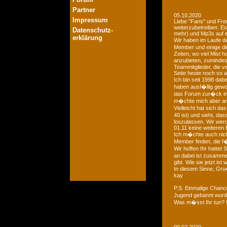
Partner
05.10.2020
Impressum
Liebe "Fans" und Fre
weiterzubetreiben. Es
Datenschutz-
mehr) und Mp3s auf e
erklärung
Wir haben im Laufe der
Member und einige di
Zeiten, wo viel Mist 
anzubieten, zumindest
Teammitglieder, die v
Seite heute noch so a
Ich bin seit 1998 dab
haben ausf�llig gewo
das Forum zur�ck in d
m�chte mich aber an 
Vielleicht hat sich 
40 ist) und sieht, das
loszulassen. Wir we
01.11 keine weiteren 
Ich m�chte auch nich
Member finden, die f�
Wir hoffen Ihr hattet
an dabei ist zusamme
gibt. Wie sie jetzt is
In diesem Sinne, Gr
kay
P.S. Einmalige Chan
Jugend gebannt wurde
Was m�sst Ihr tun? 