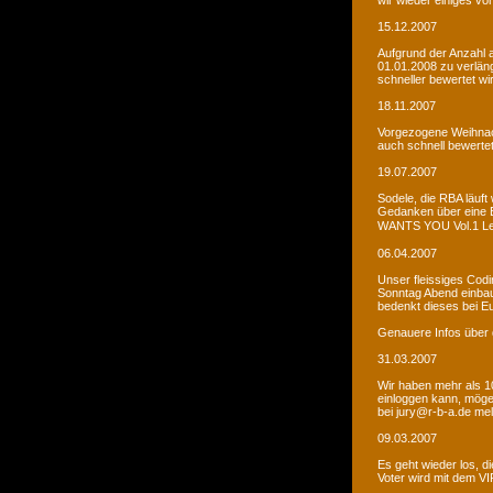
wir wieder einiges vor
15.12.2007
Aufgrund der Anzahl 
01.01.2008 zu verlän
schneller bewertet wi
18.11.2007
Vorgezogene Weihnach
auch schnell bewertet
19.07.2007
Sodele, die RBA läuft 
Gedanken über eine 
WANTS YOU Vol.1 Let�s
06.04.2007
Unser fleissiges Codi
Sonntag Abend einbaue
bedenkt dieses bei E
Genauere Infos über 
31.03.2007
Wir haben mehr als 10
einloggen kann, möge
bei jury@r-b-a.de me
09.03.2007
Es geht wieder los, di
Voter wird mit dem VIP