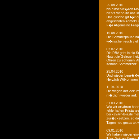
25.08.2010
bis einschlie�lich Mo
nichts wenn ihr uns in
Das gleiche gilt f�r 
abgelehnten Anmeldu
F�r Allgemeine Fragen
15.08.2010
Die Sommerpause hat
w�nschen euch viel 
03.07.2010
Die RBA geht in die
Nutzt die Gelegenheit
Ohren zu schonen. Ab
schöne Sommerzeit!
25.04.2010
Und wieder begr��e
Herzlich Willkommen u
11.04.2010
Die wegen der Zeitums
m�glich wieder auf.
31.03.2010
Wie wir erfahren habe
fehlerhaften Fristanz
bei kay@r-b-a.de mel
zur�cksetzen, so das
Tagen neu gestartet
09.01.2010
Wir haben wieder ein
lUke, Spitney Beers, 