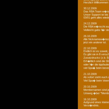
Herzlich Willkommen u
30.12.2009
Das RBA Team w�nscht
Unser Support ist bis 
03/01 geht alles wied
24.12.2009
Die RBA w�nscht euc
Vielleicht gabs f�r d
26.10.2009
Alle Nicknamew�nsche
jetzt ein anderer ist.
22.10.2009
Endlich ist es soweit, 
Es gibt sie in 8 ver
Zusatzdrucks (z.b. 
Erh�ltlich sind die Sh
oder f�r die tippfaule
viel Spa� beim bestel
21.10.2009
Ab sofort steht euch
Viel Spa� beim Voten
20.10.2009
Membernamen sind je
Umweg �ber "Membe
16.10.2009
Aufgrund eines klein
Verst�ndnis.