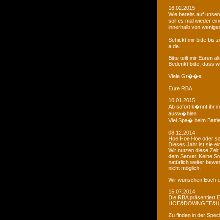
16.02.2015
Wie bereits auf uns
soll es mal wieder e
innerhalb von wenigen
Schickt mir bitte bi
a.de.
Bitte teilt mir Euren
Bedenkt bitte, dass w
Viele Gr��e,
Eure RBA
10.01.2015
Ab sofort k�nnt ihr 
ausw�hlen.
Viel Spa� beim Battl
08.12.2014
Hoe Hoe Hoe oder so.
Dieses Jahr ist sie e
Wir nutzen diese Zeit
dem Server. Keine Sor
natürlich weiter bewer
nicht möglich.
Wir wünschen Euch e
15.07.2014
Die RBA präsentiert 
HOE&DOWNGEE&U
Zu finden in der Spec