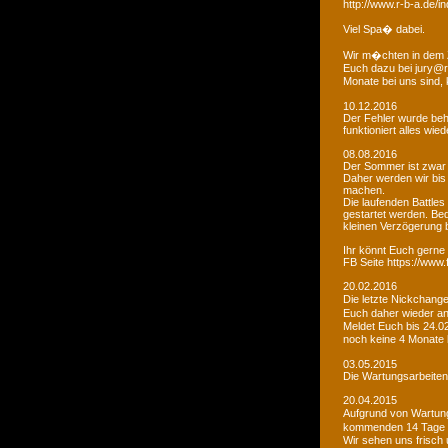
http://www.r-b-a.de
Viel Spa� dabei.
Wir m�chten in dem 
Euch dazu bei jury@r
Monate bei uns sind
10.12.2016
Der Fehler wurde beho
funktioniert alles wied
08.08.2016
Der Sommer ist zwar
Daher werden wir bis
machen.
Die laufenden Battles
gestartet werden. Bed
kleinen Verzögerung
Ihr könnt Euch gerne 
FB Seite https://www
20.02.2016
Die letzte Nickchang
Euch daher wieder a
Meldet Euch bis 24.0
noch keine 4 Monate
03.05.2015
Die Wartungsarbeiten 
20.04.2015
Aufgrund von Wartungs
kommenden 14 Tage e
Wir sehen uns frisch 