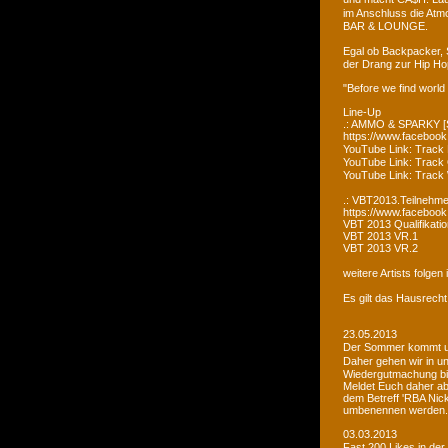
im Anschluss die Atm
BAR & LOUNGE.
Egal ob Backpacker, 
der Drang zur Hip Ho
"Before we find world
Line-Up
.: AMMO & SPARKY [S
https://www.faceboo
YouTube Link: Trac
YouTube Link: Trac
YouTube Link: Tra
.: VBT2013.Teilnehme
https://www.facebook
VBT 2013 Qualifikatio
VBT 2013 VR.1
VBT 2013 VR.2
weitere Artists folge
Es gilt das Hausrecht
23.05.2013
Der Sommer kommt un
Daher gehen wir in u
Wiedergutmachung bi
Meldet Euch daher ab
dem Betreff 'RBA Nick
umbenennen werden.
03.03.2013
Fast 200 Likes in de