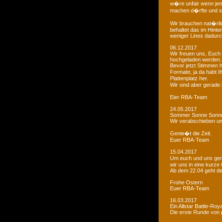
w�re unfair wenn je
machen d�rfte und som
Wir brauchen nat�rlic
behaltet das im Hinte
weniger Lines dadurc
06.12.2017
Wir freuen uns, Euch 
hochgeladen werden.
Bevor jetzt Stimmen 
Formate, ja da habt I
Plattenplatz her.
Wir sind aber gerade
Eier RBA-Team
24.05.2017
Sommer Sonne Sonne
Wir verabschieben u
Genie�t die Zeit.
Euer RBA-Team
15.04.2017
Um euch und uns gen
wir uns in eine kurze
Ab dem 22.04 geht der
Frohe Ostern
Euer RBA-Team
16.03.2017
Ein Allstar Battle-Ro
Die erste Runde von p