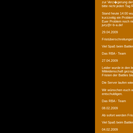
zur Verz�gerung der
bitte nicht jeden Tag
Stand heute 14:00 wur
kurzzeitig ein Proble
Euer Problem noch ni
jury@r-b-a.de!
29.04.2009
Fristüberschreitunge
Viel Spaß beim Battle
Das RBA - Team
27.04.2009
Leider wurde in den 
Mitleidenschaft gezo
Fristen der Battles b
Die Server laufen wied
Wir wünschen euch we
entschuldigen.
Das RBA - Team
08.02.2009
Ab sofort werden Fri
Viel Spaß beim Battle
04.02.2009