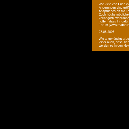
Wie viele von Euch vi
Änderungen sind größ
Anspruches an die Le
Euch höchstmögliche 
verlängern, wahrsche
hoffen, dass Ihr daf
Forum (www.rbaforum
27.08.2006
Wie angekündigt arbe
leider auch, dass sic
werden es in den Ne