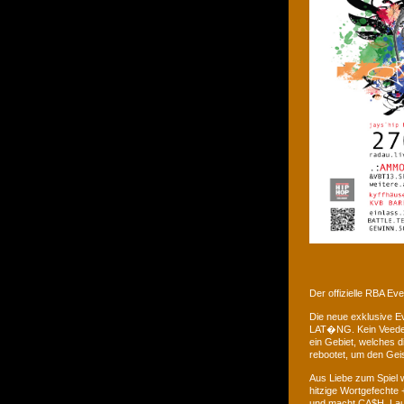
Der offizielle RBA E
Die neue exklusive 
LAT�NG. Kein Veedel 
ein Gebiet, welches d
rebootet, um den Gei
Aus Liebe zum Spiel w
hitzige Wortgefechte 
und macht CA$H. Laus