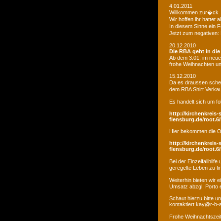
4.01.2011
Willkommen zur�ck
Wir hoffen ihr hatte
In diesem Sinne ein 
Jetzt zum negativen:
20.12.2010
Die RBA geht in di
Ab dem 3.01. im neue
frohe Weihnachten un
15.12.2010
Da es draussen schei
dem RBA Shirt Verkau
Es handelt sich um fo
http://kirchenkreis-
flensburg.de/root.6/
Hier bekommen die O
http://kirchenkreis-
flensburg.de/root.6/
Bei der Einzelfallhi
geregelte Leben zu fi
Weiterhin bieten wir
Umsatz abzgl. Porto e
Schaut hierzu bitte u
kontaktiert kay@r-b-
Frohe Weihnachtszei