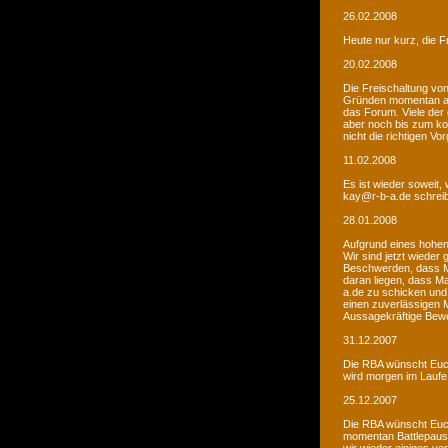
26.02.2008
Heute nur kurz, die F
20.02.2008
Die Freischaltung vo
Gründen momentan au
das Forum. Viele de
aber noch bis zum kom
nicht die richtigen V
11.02.2008
Es ist wieder soweit,
kay@r-b-a.de schreib
28.01.2008
Aufgrund eines hohen
Wir sind jetzt wieder
Beschwerden, dass M
daran liegen, dass Ma
a.de zu schicken und
einen zuverlässigen 
Aussagekräftige Bew
31.12.2007
Die RBA wünscht Euch
wird morgen im Laufe 
25.12.2007
Die RBA wünscht Euch
momentan Battlepause