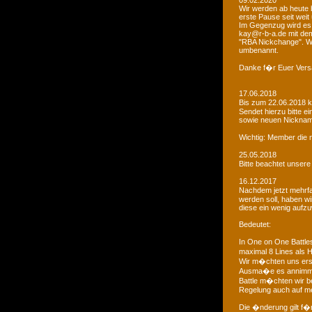
09.02.2020
Wir werden ab heute b
erste Pause seit weit
Im Gegenzug wird es 
kay@r-b-a.de mit dem
"RBA Nickchange". Wic
umbenannt.
Danke f�r Euer Vers
17.06.2018
Bis zum 22.06.2018 
Sendet hierzu bitte e
sowie neuen Nicknam
Wichtig: Member die 
25.05.2018
Bitte beachtet unser
16.12.2017
Nachdem jetzt mehrf
werden soll, haben 
diese ein wenig aufz
Bedeutet:
In One on One Battle
maximal 8 Lines als H
Wir m�chten uns ers
Ausma�e es annimmt
Battle m�chten wir be
Regelung auch auf me
Die �nderung gilt f�r