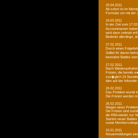
20.04.2011
Ab sofort ist im Memb
Formular um mit der J
16.03.2011
In der Zeit vom 17.03
Accountnamen haben w
wird dann zeitnah erf
Bedenkt allerdings, 
27.02.2011
Durch einen Folgefeh
Solltet ihr davon betr
beendete Battles wer
27.02.2011
Nach Wiederaufnahme d
Fristen, die bereits
zuz�glich 24 Stunden 
dies auf der Infoseite
26.02.2011
Das Problem wurde b
Die Fristen werden m
26.02.2011
Wegen eines Problems
Die Fristen sind somi
die RBA wieder zur 
Starten neuer Battles
sowie Membervotings.
10.01.2011
Neuanmeldungen sind