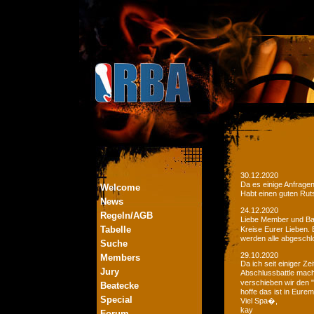
30.12.2020
Da es einige Anfrage
Welcome
Habt einen guten Ruts
News
24.12.2020
Regeln/AGB
Liebe Member und Bat
Tabelle
Kreise Eurer Lieben.
werden alle abgeschl
Suche
29.10.2020
Members
Da ich seit einiger Z
Jury
Abschlussbattle mac
verschieben wir den 
Beatecke
hoffe das ist in Eurem
Special
Viel Spa�,
kay
Forum