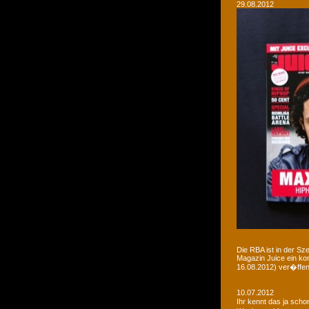
29.08.2012
Die RBA ist in der Sz
Magazin Juice ein ko
16.08.2012) ver�ffent
10.07.2012
Ihr kennt das ja sch