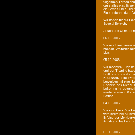
folgenden Thread fin
dass alles was länger
die Battles über Eur
Bitte bedenkt, dass V
Wir haben für die Fei
Special Bereich.
Ansonsten wünschen 
06.10.2006
Wir möchten diejenige
melden. Weiterhin auc
Liga.
05.10.2006
Wir möchten Euch he
und der Training habe
Battles werden dort w
Heads/Advanced/Entr
bewerben mit einer Eu
Chance, das Niveau in
bekommt Ihr automatis
wieder absteigt. Wir
Battles.
04.10.2006
Wir sind Back! Wir Euc
wird heute noch übera
Erfolgs der Membervot
Aufstieg erfolgt nur 
01.09.2006