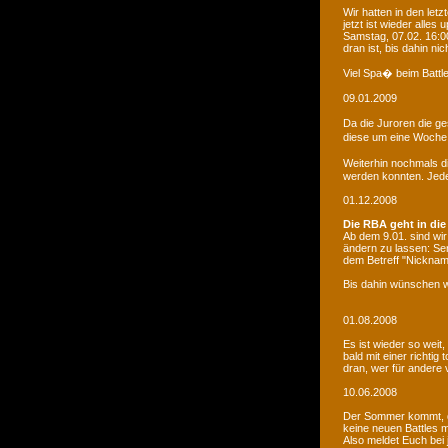
Wir hatten in den le
jetzt ist wieder alles
Samstag, 07.02. 16:00
dran ist, bis dahin ni
Viel Spa� beim Battle
09.01.2009
Da die Juroren die g
diese um eine Woche 
Weiterhin nochmals d
werden konnten. Jede 
01.12.2008
Die RBA geht in die
Ab dem 9.01. sind wi
ändern zu lassen: Se
dem Betreff "Nicknam
Bis dahin wünschen w
01.08.2008
Es ist wieder so weit
bald mit einer richti
dran, wer für andere 
10.06.2008
Der Sommer kommt, d
keine neuen Battles
Also meldet Euch bei