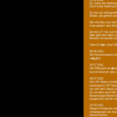
24.12.2011
Ey, wenn der Weihnac
Euch frohe Weihnacht
Es war ein aufregendes
Mütter, die gefickt wu
Wir möchten uns bei 
(mal wieder) eine Nic
Ab dem 27. bis zum 0
Bitte gebt den alten
Monate verwendet wo
Viele Grü�e, Euer 
05.08.2011
Die Sommerpause ist 
m�glich.
16.07.2011
Die RBA geht ab �be
kurzen Auszeit, also 
08.07.2011
Der VIP Status wurde 
automatisch VIP Stat
um sich den Status zu
Es sei aber auch hie
Bewertungskriterien f
ausgevotet und ihr ste
24.04.2011
Wegen Problemen mit
(eingegangen bis heu
abzuschicken.