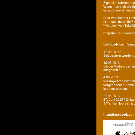
Eigentlich k�nnen nu
Wenn man sich die Sp
es auch meist Heads R
Aber was kommt jetzt
nicht sein denkt Ihr?
"Mixtake" von TakeDi
http://r-b-a.de/ind
Viel Spa� beim Saug
17.06.20143
Seit gestern werden d
10.06.2013
Da der Webserver am W
ausgesetzt.
4.06.2013
Wir m�chten euch hie
vorgesehenen Zeitrau
ignoriert werden.
27.05.2013
27. Juni 2013 / Einla
JAYs Hip Hop Bar &
http://facebook.co