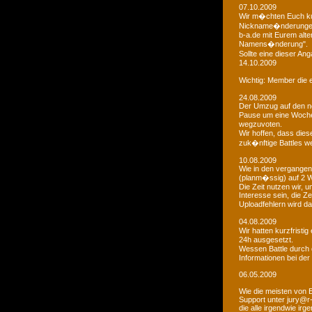
07.10.2009
Wir m�chten Euch kur
Nickname�nderungen 
b-a.de mit Eurem alt
Namens�nderung".
Sollte eine dieser An
14.10.2009
Wichtig: Member die e
24.08.2009
Der Umzug auf den ne
Pause um eine Woche 
wegzuvoten.
Wir hoffen, dass dies
zuk�nftige Battles we
10.08.2009
Wie in den vergangen
(planm�ssig) auf 2 
Die Zeit nutzen wir,
Interesse sein, die Z
Uploadfehlern wird 
04.08.2009
Wir hatten kurzfristi
24h ausgesetzt.
Wessen Battle durch 
Informationen bei der
06.05.2009
Wie die meisten von 
Support unter jury@r
die alle irgendwie i