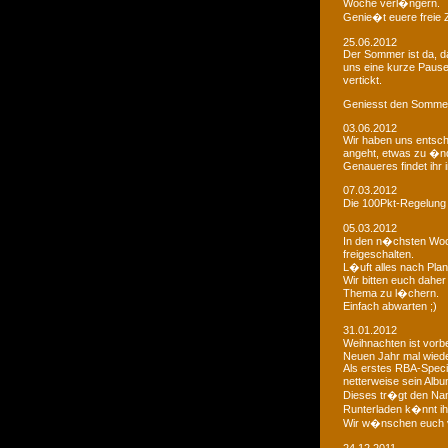
Woche verl�ngern.
Genie�t euere freie
25.06.2012
Der Sommer ist da, da
uns eine kurze Paus
vertickt.
Geniesst den Sommer
03.06.2012
Wir haben uns entsch
angeht, etwas zu �n
Genaueres findet ihr 
07.03.2012
Die 100Pkt-Regelung
05.03.2012
In den n�chsten Woc
freigeschalten.
L�uft alles nach Pla
Wir bitten euch dahe
Thema zu l�chern.
Einfach abwarten ;)
31.01.2012
Weihnachten ist vorb
Neuen Jahr mal wiede
Als erstes RBA-Speci
netterweise sein Albu
Dieses tr�gt den Na
Runterladen k�nnt ih
Wir w�nschen euch 