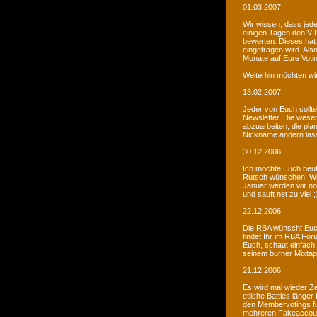
01.03.2007
Wir wissen, dass jede
einigen Tagen den VIP
bewerten. Dieses hat 
eingetragen wird. Als
Monate auf Eure Voti
Weiterhin möchten wi
13.02.2007
Jeder von Euch sollte 
Newsletter. Die wesen
abzuarbeiten, die pla
Nickname ändern lass
30.12.2006
Ich möchte Euch heut
Rutsch wünschen. Wir 
Januar werden wir noc
und sauft net zu viel ;
22.12.2006
Die RBA wünscht Euch
findet Ihr im RBA Fo
Euch, schaut einfach
seinem burner Mixtap
21.12.2006
Es wird mal wieder Ze
etliche Battles länge
den Membervotings fun
mehreren Fakeaccount