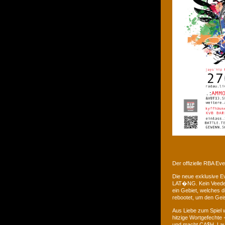
Der offizielle RBA E
Die neue exklusive 
LAT�NG. Kein Veedel 
ein Gebiet, welches d
rebootet, um den Gei
Aus Liebe zum Spiel w
hitzige Wortgefechte 
und macht CA$H. Laus