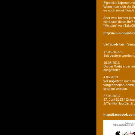
Eigentlich k�nnen nu
Wenn man sich die Sp
es auch meist Heads R
Aber was kommt jetzt
nicht sein denkt Ihr?
"Mixtake" von TakeDi
http://r-b-a.de/ind
Viel Spa� beim Saug
17.06.20143
Seit gestern werden d
10.06.2013
Da der Webserver am W
ausgesetzt.
4.06.2013
Wir m�chten euch hie
vorgesehenen Zeitrau
ignoriert werden.
27.05.2013
27. Juni 2013 / Einla
JAYs Hip Hop Bar &
http://facebook.co