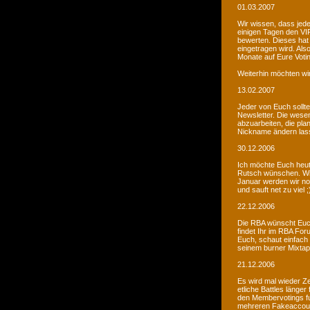
01.03.2007
Wir wissen, dass jede
einigen Tagen den VIP
bewerten. Dieses hat 
eingetragen wird. Als
Monate auf Eure Voti
Weiterhin möchten wi
13.02.2007
Jeder von Euch sollte 
Newsletter. Die wesen
abzuarbeiten, die pla
Nickname ändern lass
30.12.2006
Ich möchte Euch heut
Rutsch wünschen. Wir 
Januar werden wir noc
und sauft net zu viel ;
22.12.2006
Die RBA wünscht Euch
findet Ihr im RBA Fo
Euch, schaut einfach
seinem burner Mixtap
21.12.2006
Es wird mal wieder Ze
etliche Battles länge
den Membervotings fun
mehreren Fakeaccount