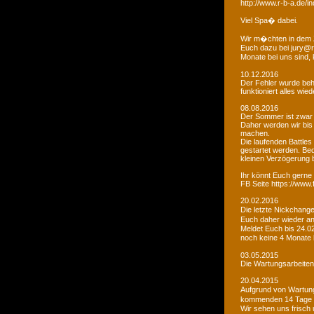
http://www.r-b-a.de
Viel Spa� dabei.
Wir m�chten in dem 
Euch dazu bei jury@r
Monate bei uns sind
10.12.2016
Der Fehler wurde beho
funktioniert alles wied
08.08.2016
Der Sommer ist zwar
Daher werden wir bis
machen.
Die laufenden Battles
gestartet werden. Bed
kleinen Verzögerung
Ihr könnt Euch gerne 
FB Seite https://www
20.02.2016
Die letzte Nickchang
Euch daher wieder a
Meldet Euch bis 24.0
noch keine 4 Monate
03.05.2015
Die Wartungsarbeiten 
20.04.2015
Aufgrund von Wartungs
kommenden 14 Tage e
Wir sehen uns frisch 