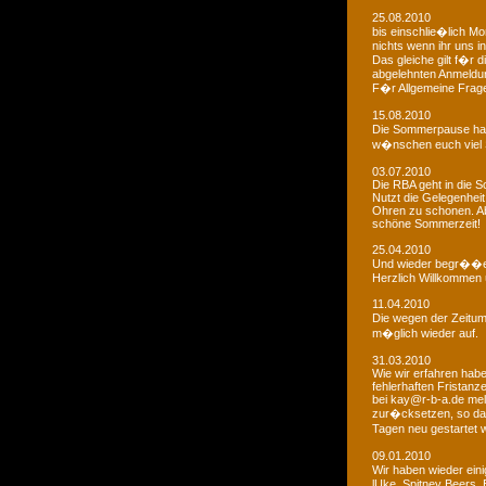
25.08.2010
bis einschlie�lich Mo
nichts wenn ihr uns in
Das gleiche gilt f�r 
abgelehnten Anmeldu
F�r Allgemeine Fragen
15.08.2010
Die Sommerpause hat
w�nschen euch viel 
03.07.2010
Die RBA geht in die
Nutzt die Gelegenheit
Ohren zu schonen. Ab
schöne Sommerzeit!
25.04.2010
Und wieder begr��e
Herzlich Willkommen u
11.04.2010
Die wegen der Zeitums
m�glich wieder auf.
31.03.2010
Wie wir erfahren habe
fehlerhaften Fristanz
bei kay@r-b-a.de mel
zur�cksetzen, so das
Tagen neu gestartet
09.01.2010
Wir haben wieder ein
lUke, Spitney Beers, 