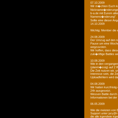
07.10.2009
Wir m�chten Euch kur
Nickname�nderungen 
b-a.de mit Eurem alt
Namens�nderung".
Sollte eine dieser An
14.10.2009
Wichtig: Member die e
24.08.2009
Der Umzug auf den ne
Pause um eine Woche 
wegzuvoten.
Wir hoffen, dass dies
zuk�nftige Battles we
10.08.2009
Wie in den vergangen
(planm�ssig) auf 2 
Die Zeit nutzen wir,
Interesse sein, die Z
Uploadfehlern wird 
04.08.2009
Wir hatten kurzfristi
24h ausgesetzt.
Wessen Battle durch 
Informationen bei der
06.05.2009
Wie die meisten von 
Support unter jury@r
die alle irgendwie i