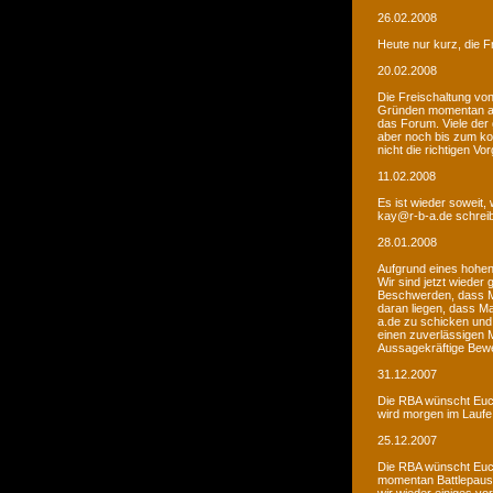
26.02.2008
Heute nur kurz, die F
20.02.2008
Die Freischaltung vo
Gründen momentan au
das Forum. Viele de
aber noch bis zum kom
nicht die richtigen V
11.02.2008
Es ist wieder soweit,
kay@r-b-a.de schreib
28.01.2008
Aufgrund eines hohen
Wir sind jetzt wieder
Beschwerden, dass M
daran liegen, dass Ma
a.de zu schicken und
einen zuverlässigen 
Aussagekräftige Bew
31.12.2007
Die RBA wünscht Euch
wird morgen im Laufe 
25.12.2007
Die RBA wünscht Euch
momentan Battlepause