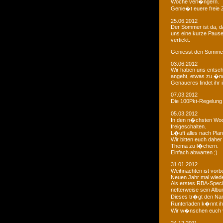
Woche verl�ngern.
Genie�t euere freie
25.06.2012
Der Sommer ist da, da
uns eine kurze Paus
vertickt.
Geniesst den Sommer
03.06.2012
Wir haben uns entsch
angeht, etwas zu �n
Genaueres findet ihr 
07.03.2012
Die 100Pkt-Regelung
05.03.2012
In den n�chsten Woc
freigeschalten.
L�uft alles nach Pla
Wir bitten euch dahe
Thema zu l�chern.
Einfach abwarten ;)
31.01.2012
Weihnachten ist vorb
Neuen Jahr mal wiede
Als erstes RBA-Speci
netterweise sein Albu
Dieses tr�gt den Na
Runterladen k�nnt ih
Wir w�nschen euch 