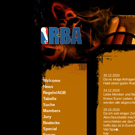
30.12.2020
Da es einige Anfrage
Welcome
Habt einen guten Ruts
News
24.12.2020
Regeln/AGB
Liebe Member und Bat
Tabelle
Kreise Eurer Lieben.
werden alle abgeschl
Suche
29.10.2020
Members
Da ich seit einiger Z
Jury
Abschlussbattle mac
verschieben wir den 
Beatecke
hoffe das ist in Eurem
Special
Viel Spa�,
kay
Forum