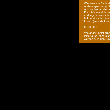
Wie viele von Euch vi
Änderungen sind größ
Anspruches an die Le
Euch höchstmögliche 
verlängern, wahrsche
hoffen, dass Ihr daf
Forum (www.rbaforum
27.08.2006
Wie angekündigt arbe
leider auch, dass sic
werden es in den Ne