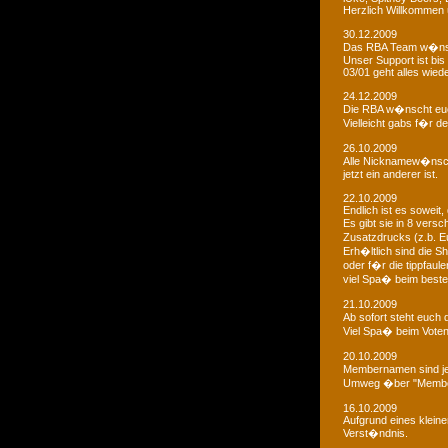
Herzlich Willkommen u
30.12.2009
Das RBA Team w�nscht
Unser Support ist bis 
03/01 geht alles wied
24.12.2009
Die RBA w�nscht euc
Vielleicht gabs f�r d
26.10.2009
Alle Nicknamew�nsche
jetzt ein anderer ist.
22.10.2009
Endlich ist es soweit, 
Es gibt sie in 8 ver
Zusatzdrucks (z.b. 
Erh�ltlich sind die Sh
oder f�r die tippfaule
viel Spa� beim bestel
21.10.2009
Ab sofort steht euch
Viel Spa� beim Voten
20.10.2009
Membernamen sind je
Umweg �ber "Membe
16.10.2009
Aufgrund eines klein
Verst�ndnis.