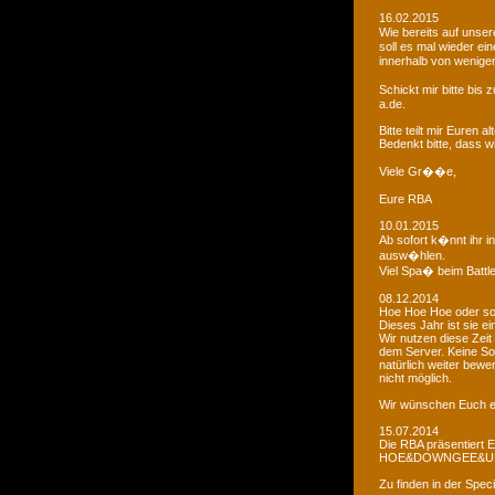
16.02.2015
Wie bereits auf uns
soll es mal wieder e
innerhalb von wenigen
Schickt mir bitte bi
a.de.
Bitte teilt mir Euren
Bedenkt bitte, dass w
Viele Gr��e,
Eure RBA
10.01.2015
Ab sofort k�nnt ihr 
ausw�hlen.
Viel Spa� beim Battl
08.12.2014
Hoe Hoe Hoe oder so.
Dieses Jahr ist sie e
Wir nutzen diese Zeit
dem Server. Keine Sor
natürlich weiter bewer
nicht möglich.
Wir wünschen Euch e
15.07.2014
Die RBA präsentiert 
HOE&DOWNGEE&U
Zu finden in der Spec