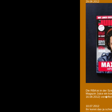
29.08.2012
Die RBA ist in der Sz
Magazin Juice ein ko
16.08.2012) ver�ffent
10.07.2012
Ihr kennt das ja sch