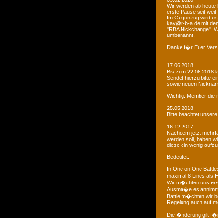
09.02.2020
Wir werden ab heute b
erste Pause seit weit
Im Gegenzug wird es 
kay@r-b-a.de mit dem
"RBA Nickchange". Wic
umbenannt.
Danke f�r Euer Vers
17.06.2018
Bis zum 22.06.2018 
Sendet hierzu bitte e
sowie neuen Nicknam
Wichtig: Member die 
25.05.2018
Bitte beachtet unser
16.12.2017
Nachdem jetzt mehrf
werden soll, haben 
diese ein wenig aufz
Bedeutet:
In One on One Battle
maximal 8 Lines als H
Wir m�chten uns ers
Ausma�e es annimmt
Battle m�chten wir be
Regelung auch auf me
Die �nderung gilt f�r