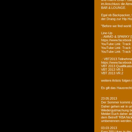
im Anschluss die Atm
BAR & LOUNGE.
Egal ob Backpacker, 
der Drang zur Hip Ho
"Before we find world
Line-Up
.: AMMO & SPARKY [S
https://www.faceboo
YouTube Link: Trac
YouTube Link: Trac
YouTube Link: Tra
.: VBT2013.Teilnehme
https://www.facebook
VBT 2013 Qualifikatio
VBT 2013 VR.1
VBT 2013 VR.2
weitere Artists folge
Es gilt das Hausrecht
23.05.2013
Der Sommer kommt un
Daher gehen wir in u
Wiedergutmachung bi
Meldet Euch daher ab
dem Betreff 'RBA Nick
umbenennen werden.
03.03.2013
Fast 200 Likes in de