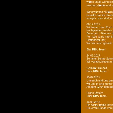
w�re unfair wenn je
machen d�rfte und som
Wir brauchen nat�rlic
behaltet das im Hinte
weniger Lines dadurc
06.12.2017
Wir freuen uns, Euch 
hochgeladen werden.
Bevor jetzt Stimmen 
Formate, ja da habt I
Plattenplatz her.
Wir sind aber gerade
Eier RBA-Team
24.05.2017
Sommer Sonne Sonne
Wir verabschieben u
Genie�t die Zeit.
Euer RBA-Team
15.04.2017
Um euch und uns gen
wir uns in eine kurze
Ab dem 22.04 geht der
Frohe Ostern
Euer RBA-Team
16.03.2017
Ein Allstar Battle-Ro
Die erste Runde von p