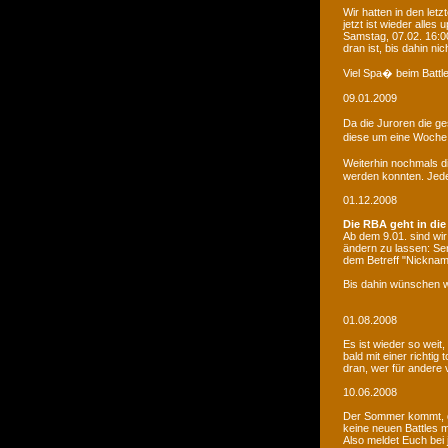
Wir hatten in den le
jetzt ist wieder alles
Samstag, 07.02. 16:00
dran ist, bis dahin ni
Viel Spa� beim Battle
09.01.2009
Da die Juroren die g
diese um eine Woche 
Weiterhin nochmals d
werden konnten. Jede 
01.12.2008
Die RBA geht in die
Ab dem 9.01. sind wi
ändern zu lassen: Se
dem Betreff "Nicknam
Bis dahin wünschen w
01.08.2008
Es ist wieder so weit
bald mit einer richti
dran, wer für andere 
10.06.2008
Der Sommer kommt, d
keine neuen Battles
Also meldet Euch bei