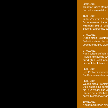
20.04.2011
Ab sofort ist im Memb
Formular um mit der J
16.03.2011
In der Zeit vom 17.03
Accountnamen haben w
wird dann zeitnah erf
Bedenkt allerdings, 
27.02.2011
Durch einen Folgefeh
Solltet ihr davon betr
beendete Battles wer
27.02.2011
Nach Wiederaufnahme d
Fristen, die bereits
zuz�glich 24 Stunden 
dies auf der Infoseite
26.02.2011
Das Problem wurde b
Die Fristen werden m
26.02.2011
Wegen eines Problems
Die Fristen sind somi
die RBA wieder zur 
Starten neuer Battles
sowie Membervotings.
10.01.2011
Neuanmeldungen sind