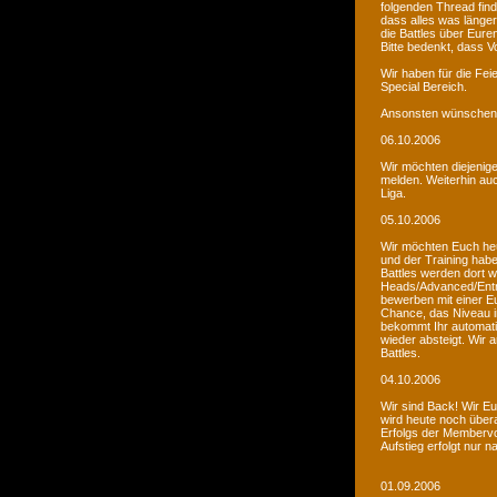
folgenden Thread fin
dass alles was länger
die Battles über Eur
Bitte bedenkt, dass V
Wir haben für die Fei
Special Bereich.
Ansonsten wünschen 
06.10.2006
Wir möchten diejenige
melden. Weiterhin auc
Liga.
05.10.2006
Wir möchten Euch he
und der Training habe
Battles werden dort w
Heads/Advanced/Entr
bewerben mit einer Eu
Chance, das Niveau in
bekommt Ihr automatis
wieder absteigt. Wir
Battles.
04.10.2006
Wir sind Back! Wir Euc
wird heute noch übera
Erfolgs der Membervot
Aufstieg erfolgt nur 
01.09.2006