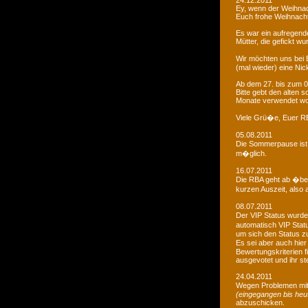
24.12.2011
Ey, wenn der Weihnac
Euch frohe Weihnacht
Es war ein aufregendes
Mütter, die gefickt wu
Wir möchten uns bei 
(mal wieder) eine Nic
Ab dem 27. bis zum 0
Bitte gebt den alten
Monate verwendet wo
Viele Grü�e, Euer 
05.08.2011
Die Sommerpause ist 
m�glich.
16.07.2011
Die RBA geht ab �be
kurzen Auszeit, also 
08.07.2011
Der VIP Status wurde 
automatisch VIP Stat
um sich den Status zu
Es sei aber auch hie
Bewertungskriterien f
ausgevotet und ihr ste
24.04.2011
Wegen Problemen mit
(eingegangen bis heu
abzuschicken.