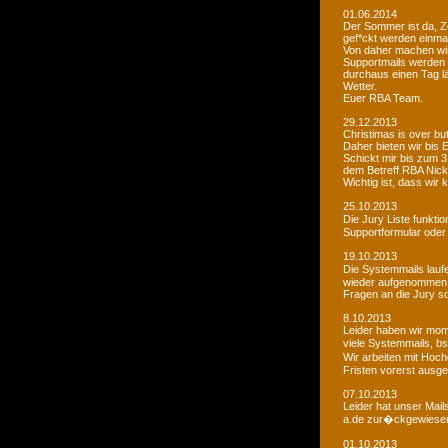
01.06.2014
Der Sommer ist da, Ze
gef*ckt werden einma
Von daher machen wi
Supportmails werden n
durchaus einen Tag l
Wetter.
Euer RBA Team.
29.12.2013
Christimas is over but w
Daher bieten wir bis
Schickt mir bis zum 
dem Betreff RBA Nic
Wichtig ist, dass wi
25.10.2013
Die Jury Liste funkti
Supportformular oder 
19.10.2013
Die Systemmails laufe
wieder aufgenommen
Fragen an die Jury sol
8.10.2013
Leider haben wir mome
viele Systemmails, b
Wir arbeiten mit Hoch
Fristen vorerst ausge
07.10.2013
Leider hat unser Mai
a.de zur�ckgewiesen. 
01.10.2013