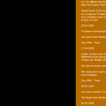
zur Verz�gerung der
bitte nicht jeden Tag
Stand heute 14:00 wur
kurzzeitig ein Proble
Euer Problem noch ni
jury@r-b-a.de!
29.04.2009
Fristüberschreitunge
Viel Spaß beim Battle
Das RBA - Team
27.04.2009
Leider wurde in den 
Mitleidenschaft gezo
Fristen der Battles b
Die Server laufen wied
Wir wünschen euch we
entschuldigen.
Das RBA - Team
08.02.2009
Ab sofort werden Fri
Viel Spaß beim Battle
04.02.2009