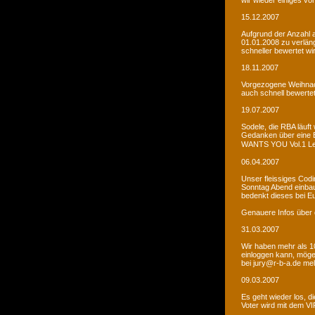
wir wieder einiges vor
15.12.2007
Aufgrund der Anzahl 
01.01.2008 zu verlän
schneller bewertet wi
18.11.2007
Vorgezogene Weihnach
auch schnell bewertet
19.07.2007
Sodele, die RBA läuft 
Gedanken über eine 
WANTS YOU Vol.1 Let�s
06.04.2007
Unser fleissiges Codi
Sonntag Abend einbaue
bedenkt dieses bei E
Genauere Infos über 
31.03.2007
Wir haben mehr als 10
einloggen kann, möge
bei jury@r-b-a.de me
09.03.2007
Es geht wieder los, di
Voter wird mit dem VIP