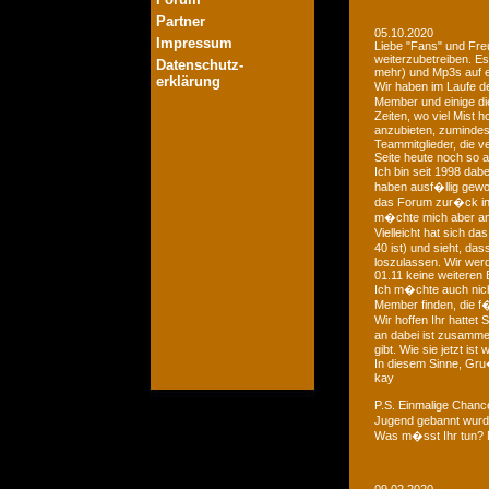
Partner
05.10.2020
Impressum
Liebe "Fans" und Fre
weiterzubetreiben. Es
Datenschutz-
mehr) und Mp3s auf e
erklärung
Wir haben im Laufe der
Member und einige di
Zeiten, wo viel Mist 
anzubieten, zumindest
Teammitglieder, die v
Seite heute noch so a
Ich bin seit 1998 dab
haben ausf�llig gewo
das Forum zur�ck in d
m�chte mich aber an 
Vielleicht hat sich 
40 ist) und sieht, das
loszulassen. Wir we
01.11 keine weiteren 
Ich m�chte auch nich
Member finden, die f�
Wir hoffen Ihr hattet
an dabei ist zusamme
gibt. Wie sie jetzt is
In diesem Sinne, Gr
kay
P.S. Einmalige Chan
Jugend gebannt wurde
Was m�sst Ihr tun? 