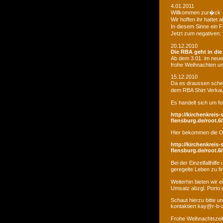
4.01.2011
Willkommen zur�ck
Wir hoffen ihr hatte
In diesem Sinne ein 
Jetzt zum negativen:
20.12.2010
Die RBA geht in di
Ab dem 3.01. im neue
frohe Weihnachten un
15.12.2010
Da es draussen schei
dem RBA Shirt Verkau
Es handelt sich um fo
http://kirchenkreis-
flensburg.de/root.6/
Hier bekommen die O
http://kirchenkreis-
flensburg.de/root.6/
Bei der Einzelfallhi
geregelte Leben zu fi
Weiterhin bieten wir
Umsatz abzgl. Porto e
Schaut hierzu bitte u
kontaktiert kay@r-b-
Frohe Weihnachtszei