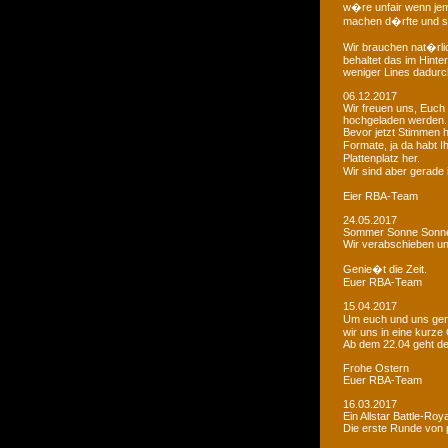
w�re unfair wenn je
machen d�rfte und som
Wir brauchen nat�rlic
behaltet das im Hinte
weniger Lines dadurc
06.12.2017
Wir freuen uns, Euch 
hochgeladen werden.
Bevor jetzt Stimmen 
Formate, ja da habt I
Plattenplatz her.
Wir sind aber gerade
Eier RBA-Team
24.05.2017
Sommer Sonne Sonne
Wir verabschieben u
Genie�t die Zeit.
Euer RBA-Team
15.04.2017
Um euch und uns gen
wir uns in eine kurze
Ab dem 22.04 geht der
Frohe Ostern
Euer RBA-Team
16.03.2017
Ein Allstar Battle-Ro
Die erste Runde von p