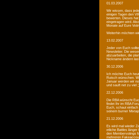
01.03.2007
Wir wissen, dass jede
einigen Tagen den VIP
bewerten. Dieses hat 
eingetragen wird. Als
Monate auf Eure Voti
Weiterhin möchten wi
13.02.2007
Jeder von Euch sollte 
Newsletter. Die wesen
abzuarbeiten, die pla
Nickname ändern lass
30.12.2006
Ich möchte Euch heut
Rutsch wünschen. Wir 
Januar werden wir noc
und sauft net zu viel ;
22.12.2006
Die RBA wünscht Euch
findet Ihr im RBA Fo
Euch, schaut einfach
seinem burner Mixtap
21.12.2006
Es wird mal wieder Ze
etliche Battles länge
den Membervotings fun
mehreren Fakeaccount