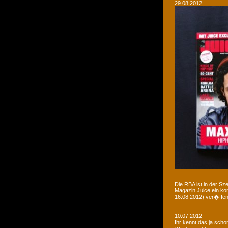
29.08.2012
Die RBA ist in der Sz
Magazin Juice ein ko
16.08.2012) ver�ffent
10.07.2012
Ihr kennt das ja sch