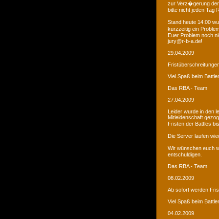
zur Verz�gerung der
bitte nicht jeden Tag
Stand heute 14:00 wur
kurzzeitig ein Proble
Euer Problem noch ni
jury@r-b-a.de!
29.04.2009
Fristüberschreitunge
Viel Spaß beim Battle
Das RBA - Team
27.04.2009
Leider wurde in den 
Mitleidenschaft gezo
Fristen der Battles b
Die Server laufen wied
Wir wünschen euch we
entschuldigen.
Das RBA - Team
08.02.2009
Ab sofort werden Fri
Viel Spaß beim Battle
04.02.2009