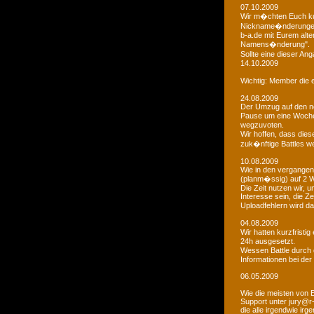
07.10.2009
Wir m�chten Euch kur
Nickname�nderungen 
b-a.de mit Eurem alt
Namens�nderung".
Sollte eine dieser An
14.10.2009
Wichtig: Member die e
24.08.2009
Der Umzug auf den ne
Pause um eine Woche 
wegzuvoten.
Wir hoffen, dass dies
zuk�nftige Battles we
10.08.2009
Wie in den vergangen
(planm�ssig) auf 2 
Die Zeit nutzen wir,
Interesse sein, die Z
Uploadfehlern wird 
04.08.2009
Wir hatten kurzfristi
24h ausgesetzt.
Wessen Battle durch 
Informationen bei der
06.05.2009
Wie die meisten von 
Support unter jury@r
die alle irgendwie i