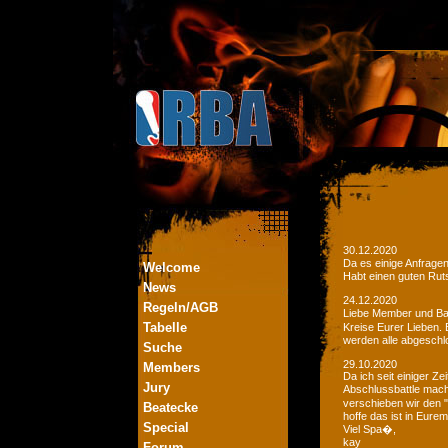
30.12.2020
Da es einige Anfrage
Welcome
Habt einen guten Ruts
News
24.12.2020
Regeln/AGB
Liebe Member und Bat
Tabelle
Kreise Eurer Lieben.
werden alle abgeschl
Suche
29.10.2020
Members
Da ich seit einiger Z
Jury
Abschlussbattle mac
verschieben wir den 
Beatecke
hoffe das ist in Eurem
Special
Viel Spa�,
kay
Forum