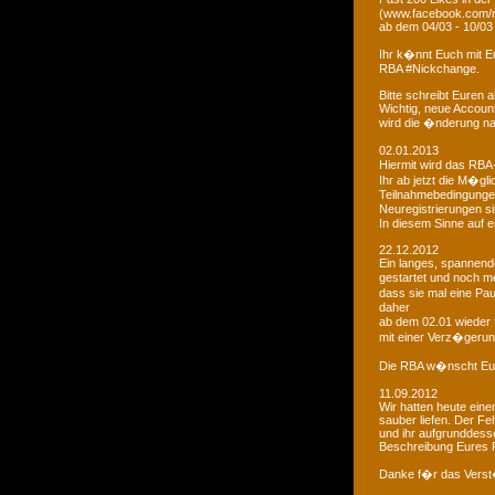
(www.facebook.com/r
ab dem 04/03 - 10/03
Ihr k�nnt Euch mit 
RBA #Nickchange.
Bitte schreibt Euren
Wichtig, neue Account
wird die �nderung na
02.01.2013
Hiermit wird das RBA-
Ihr ab jetzt die M�g
Teilnahmebedingungen 
Neuregistrierungen s
In diesem Sinne auf 
22.12.2012
Ein langes, spannendes
gestartet und noch m
dass sie mal eine Pa
daher
ab dem 02.01 wieder 
mit einer Verz�gerun
Die RBA w�nscht Euc
11.09.2012
Wir hatten heute ein
sauber liefen. Der Feh
und ihr aufgrunddesse
Beschreibung Eures 
Danke f�r das Vers