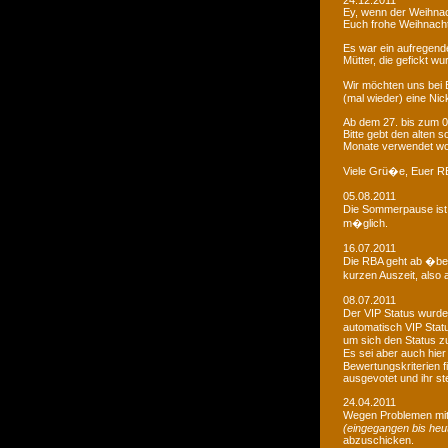
24.12.2011
Ey, wenn der Weihnac
Euch frohe Weihnacht
Es war ein aufregendes
Mütter, die gefickt wu
Wir möchten uns bei 
(mal wieder) eine Nic
Ab dem 27. bis zum 0
Bitte gebt den alten
Monate verwendet wo
Viele Grü�e, Euer 
05.08.2011
Die Sommerpause ist 
m�glich.
16.07.2011
Die RBA geht ab �be
kurzen Auszeit, also 
08.07.2011
Der VIP Status wurde 
automatisch VIP Stat
um sich den Status zu
Es sei aber auch hie
Bewertungskriterien f
ausgevotet und ihr ste
24.04.2011
Wegen Problemen mit
(eingegangen bis heu
abzuschicken.