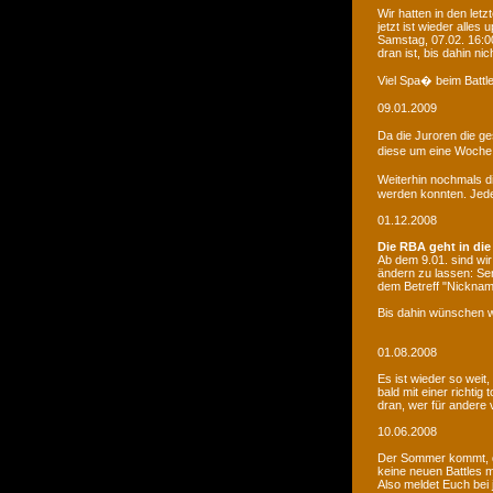
Wir hatten in den le
jetzt ist wieder alles
Samstag, 07.02. 16:00
dran ist, bis dahin ni
Viel Spa� beim Battle
09.01.2009
Da die Juroren die g
diese um eine Woche 
Weiterhin nochmals d
werden konnten. Jede 
01.12.2008
Die RBA geht in die
Ab dem 9.01. sind wi
ändern zu lassen: Se
dem Betreff "Nicknam
Bis dahin wünschen w
01.08.2008
Es ist wieder so weit
bald mit einer richti
dran, wer für andere 
10.06.2008
Der Sommer kommt, d
keine neuen Battles
Also meldet Euch bei