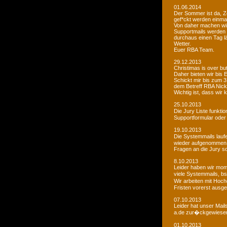
01.06.2014
Der Sommer ist da, Ze
gef*ckt werden einma
Von daher machen wi
Supportmails werden n
durchaus einen Tag l
Wetter.
Euer RBA Team.
29.12.2013
Christimas is over but w
Daher bieten wir bis
Schickt mir bis zum 
dem Betreff RBA Nic
Wichtig ist, dass wi
25.10.2013
Die Jury Liste funkti
Supportformular oder 
19.10.2013
Die Systemmails laufe
wieder aufgenommen
Fragen an die Jury sol
8.10.2013
Leider haben wir mome
viele Systemmails, b
Wir arbeiten mit Hoch
Fristen vorerst ausge
07.10.2013
Leider hat unser Mai
a.de zur�ckgewiesen. 
01.10.2013