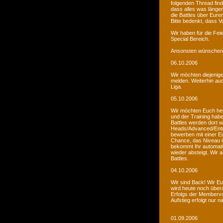
folgenden Thread fin
dass alles was länger
die Battles über Eur
Bitte bedenkt, dass V
Wir haben für die Fei
Special Bereich.
Ansonsten wünschen 
06.10.2006
Wir möchten diejenige
melden. Weiterhin auc
Liga.
05.10.2006
Wir möchten Euch he
und der Training habe
Battles werden dort w
Heads/Advanced/Entr
bewerben mit einer Eu
Chance, das Niveau in
bekommt Ihr automatis
wieder absteigt. Wir
Battles.
04.10.2006
Wir sind Back! Wir Euc
wird heute noch übera
Erfolgs der Membervot
Aufstieg erfolgt nur 
01.09.2006