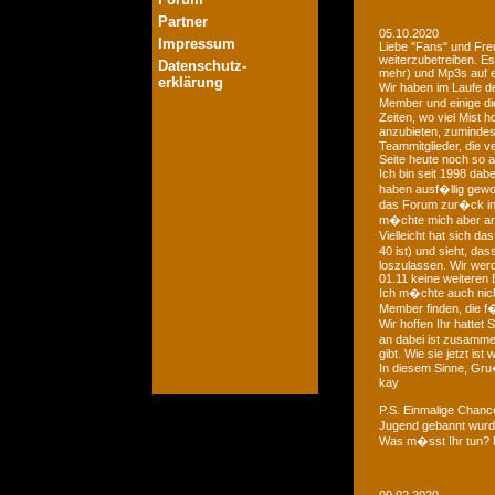
Partner
05.10.2020
Impressum
Liebe "Fans" und Fre
weiterzubetreiben. Es
Datenschutz-
mehr) und Mp3s auf e
erklärung
Wir haben im Laufe der
Member und einige di
Zeiten, wo viel Mist 
anzubieten, zumindest
Teammitglieder, die v
Seite heute noch so a
Ich bin seit 1998 dab
haben ausf�llig gewo
das Forum zur�ck in d
m�chte mich aber an 
Vielleicht hat sich 
40 ist) und sieht, das
loszulassen. Wir we
01.11 keine weiteren 
Ich m�chte auch nich
Member finden, die f�
Wir hoffen Ihr hattet
an dabei ist zusamme
gibt. Wie sie jetzt is
In diesem Sinne, Gr
kay
P.S. Einmalige Chan
Jugend gebannt wurde
Was m�sst Ihr tun? 