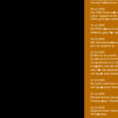
Herzlich Willkommen u
30.12.2009
Das RBA Team w�nscht
Unser Support ist bis 
03/01 geht alles wied
24.12.2009
Die RBA w�nscht euc
Vielleicht gabs f�r d
26.10.2009
Alle Nicknamew�nsche
jetzt ein anderer ist.
22.10.2009
Endlich ist es soweit, 
Es gibt sie in 8 ver
Zusatzdrucks (z.b. 
Erh�ltlich sind die Sh
oder f�r die tippfaule
viel Spa� beim bestel
21.10.2009
Ab sofort steht euch
Viel Spa� beim Voten
20.10.2009
Membernamen sind je
Umweg �ber "Membe
16.10.2009
Aufgrund eines klein
Verst�ndnis.