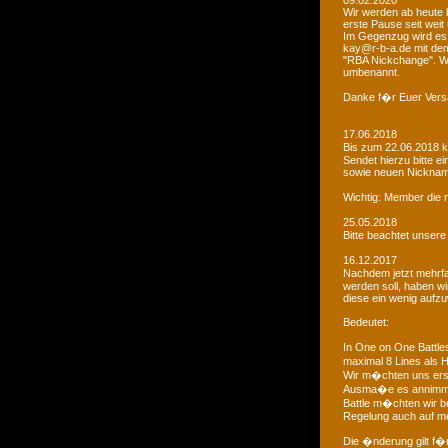
09.02.2020
Wir werden ab heute b
erste Pause seit weit
Im Gegenzug wird es 
kay@r-b-a.de mit dem
"RBA Nickchange". Wic
umbenannt.
Danke f�r Euer Vers
17.06.2018
Bis zum 22.06.2018 
Sendet hierzu bitte e
sowie neuen Nicknam
Wichtig: Member die 
25.05.2018
Bitte beachtet unser
16.12.2017
Nachdem jetzt mehrf
werden soll, haben 
diese ein wenig aufz
Bedeutet:
In One on One Battle
maximal 8 Lines als H
Wir m�chten uns ers
Ausma�e es annimmt
Battle m�chten wir be
Regelung auch auf me
Die �nderung gilt f�r