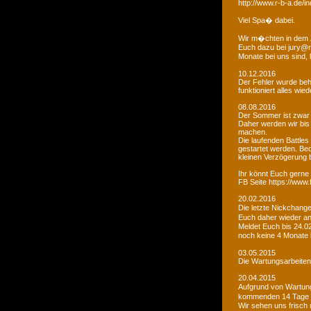
http://www.r-b-a.de
Viel Spa� dabei.
Wir m�chten in dem 
Euch dazu bei jury@r
Monate bei uns sind
10.12.2016
Der Fehler wurde beho
funktioniert alles wied
08.08.2016
Der Sommer ist zwar
Daher werden wir bis
machen.
Die laufenden Battles
gestartet werden. Bed
kleinen Verzögerung
Ihr könnt Euch gerne 
FB Seite https://www
20.02.2016
Die letzte Nickchang
Euch daher wieder a
Meldet Euch bis 24.0
noch keine 4 Monate
03.05.2015
Die Wartungsarbeiten 
20.04.2015
Aufgrund von Wartungs
kommenden 14 Tage e
Wir sehen uns frisch 