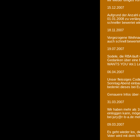
wir wieder einiges vor
15.12.2007
Aufgrund der Anzahl 
01.01.2008 zu verlän
schneller bewertet wi
18.11.2007
Vorgezogene Weihnach
auch schnell bewertet
19.07.2007
Sodele, die RBA läuft 
Gedanken über eine 
WANTS YOU Vol.1 Let�s
06.04.2007
Unser fleissiges Codi
Sonntag Abend einbaue
bedenkt dieses bei E
Genauere Infos über 
31.03.2007
Wir haben mehr als 10
einloggen kann, möge
bei jury@r-b-a.de me
09.03.2007
Es geht wieder los, di
Voter wird mit dem VIP