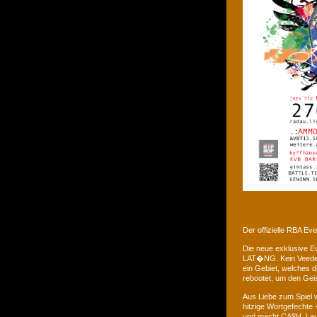
Der offizielle RBA E
Die neue exklusive 
LAT�NG. Kein Veedel 
ein Gebiet, welches d
rebootet, um den Gei
Aus Liebe zum Spiel w
hitzige Wortgefechte 
und macht CA$H. Laus