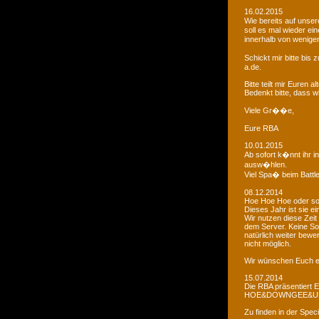
16.02.2015
Wie bereits auf uns
soll es mal wieder e
innerhalb von wenigen
Schickt mir bitte bi
a.de.
Bitte teilt mir Euren
Bedenkt bitte, dass w
Viele Gr��e,
Eure RBA
10.01.2015
Ab sofort k�nnt ihr 
ausw�hlen.
Viel Spa� beim Battl
08.12.2014
Hoe Hoe Hoe oder so.
Dieses Jahr ist sie e
Wir nutzen diese Zeit
dem Server. Keine Sor
natürlich weiter bewer
nicht möglich.
Wir wünschen Euch e
15.07.2014
Die RBA präsentiert 
HOE&DOWNGEE&U
Zu finden in der Spec