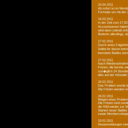
20.04.2011
Ab sofort ist im Memb
Formular um mit der J
16.03.2011
In der Zeit vom 17.03
Accountnamen haben w
wird dann zeitnah erf
Bedenkt allerdings, 
27.02.2011
Durch einen Folgefeh
Solltet ihr davon betr
beendete Battles wer
27.02.2011
Nach Wiederaufnahme d
Fristen, die bereits
zuz�glich 24 Stunden 
dies auf der Infoseite
26.02.2011
Das Problem wurde b
Die Fristen werden m
26.02.2011
Wegen eines Problems
Die Fristen sind somi
die RBA wieder zur 
Starten neuer Battles
sowie Membervotings.
10.01.2011
Neuanmeldungen sind