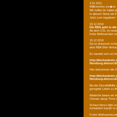
4.01.2011
Willkommen zur�ck
Wir hoffen ihr hatte
In diesem Sinne ein 
Jetzt zum negativen:
20.12.2010
Die RBA geht in di
Ab dem 3.01. im neue
frohe Weihnachten un
15.12.2010
Da es draussen schei
dem RBA Shirt Verkau
Es handelt sich um fo
http://kirchenkreis-
flensburg.de/root.6/
Hier bekommen die O
http://kirchenkreis-
flensburg.de/root.6/
Bei der Einzelfallhi
geregelte Leben zu fi
Weiterhin bieten wir
Umsatz abzgl. Porto e
Schaut hierzu bitte u
kontaktiert kay@r-b-
Frohe Weihnachtszei