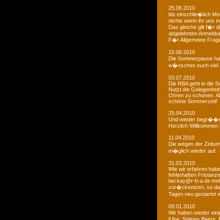
25.08.2010
bis einschlie�lich Mo
nichts wenn ihr uns in
Das gleiche gilt f�r 
abgelehnten Anmeldu
F�r Allgemeine Fragen
15.08.2010
Die Sommerpause hat
w�nschen euch viel 
03.07.2010
Die RBA geht in die
Nutzt die Gelegenheit
Ohren zu schonen. Ab
schöne Sommerzeit!
25.04.2010
Und wieder begr��e
Herzlich Willkommen u
11.04.2010
Die wegen der Zeitums
m�glich wieder auf.
31.03.2010
Wie wir erfahren habe
fehlerhaften Fristanz
bei kay@r-b-a.de mel
zur�cksetzen, so das
Tagen neu gestartet
09.01.2010
Wir haben wieder ein
lUke, Spitney Beers, 