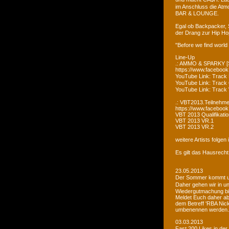
im Anschluss die Atm
BAR & LOUNGE.
Egal ob Backpacker, 
der Drang zur Hip Ho
"Before we find world
Line-Up
.: AMMO & SPARKY [S
https://www.faceboo
YouTube Link: Trac
YouTube Link: Trac
YouTube Link: Tra
.: VBT2013.Teilnehme
https://www.facebook
VBT 2013 Qualifikatio
VBT 2013 VR.1
VBT 2013 VR.2
weitere Artists folge
Es gilt das Hausrecht
23.05.2013
Der Sommer kommt un
Daher gehen wir in u
Wiedergutmachung bi
Meldet Euch daher ab
dem Betreff 'RBA Nick
umbenennen werden.
03.03.2013
Fast 200 Likes in de