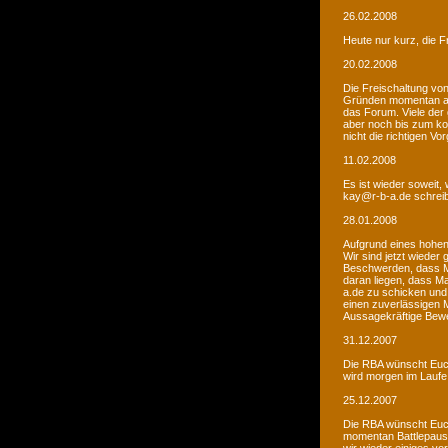
26.02.2008
Heute nur kurz, die F
20.02.2008
Die Freischaltung vo
Gründen momentan au
das Forum. Viele de
aber noch bis zum kom
nicht die richtigen V
11.02.2008
Es ist wieder soweit,
kay@r-b-a.de schreib
28.01.2008
Aufgrund eines hohen
Wir sind jetzt wieder
Beschwerden, dass M
daran liegen, dass Ma
a.de zu schicken und
einen zuverlässigen 
Aussagekräftige Bew
31.12.2007
Die RBA wünscht Euch
wird morgen im Laufe 
25.12.2007
Die RBA wünscht Euch
momentan Battlepause