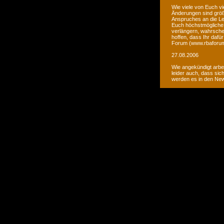
Wie viele von Euch vi
Änderungen sind größ
Anspruches an die Le
Euch höchstmögliche 
verlängern, wahrsche
hoffen, dass Ihr daf
Forum (www.rbaforum
27.08.2006
Wie angekündigt arbe
leider auch, dass sic
werden es in den Ne