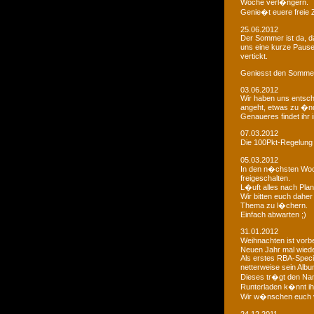
Woche verl�ngern.
Genie�t euere freie
25.06.2012
Der Sommer ist da, da
uns eine kurze Paus
vertickt.
Geniesst den Sommer
03.06.2012
Wir haben uns entsch
angeht, etwas zu �n
Genaueres findet ihr 
07.03.2012
Die 100Pkt-Regelung
05.03.2012
In den n�chsten Woc
freigeschalten.
L�uft alles nach Pla
Wir bitten euch dahe
Thema zu l�chern.
Einfach abwarten ;)
31.01.2012
Weihnachten ist vorb
Neuen Jahr mal wiede
Als erstes RBA-Speci
netterweise sein Albu
Dieses tr�gt den Na
Runterladen k�nnt ih
Wir w�nschen euch 