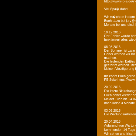
http://www.r-b-a.de
Viel Spa� dabei.
Wir m�chten in dem 
Euch dazu bei jury@r
Monate bei uns sind
10.12.2016
Der Fehler wurde beho
funktioniert alles wied
08.08.2016
Der Sommer ist zwar
Daher werden wir bis
machen.
Die laufenden Battles
gestartet werden. Bed
kleinen Verzögerung
Ihr könnt Euch gerne 
FB Seite https://www
20.02.2016
Die letzte Nickchang
Euch daher wieder a
Meldet Euch bis 24.0
noch keine 4 Monate
03.05.2015
Die Wartungsarbeiten 
20.04.2015
Aufgrund von Wartungs
kommenden 14 Tage e
Wir sehen uns frisch 