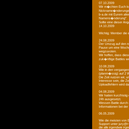
07.10.2009
Wir m�chten Euch kur
Nickname�nderungen 
b-a.de mit Eurem alt
Namens�nderung".
Sollte eine dieser An
14.10.2009
Wichtig: Member die e
24.08.2009
Der Umzug auf den ne
Pause um eine Woche 
wegzuvoten.
Wir hoffen, dass dies
zuk�nftige Battles we
10.08.2009
Wie in den vergangen
(planm�ssig) auf 2 
Die Zeit nutzen wir,
Interesse sein, die Z
Uploadfehlern wird 
04.08.2009
Wir hatten kurzfristi
24h ausgesetzt.
Wessen Battle durch 
Informationen bei der
06.05.2009
Wie die meisten von 
Support unter jury@r
die alle irgendwie i