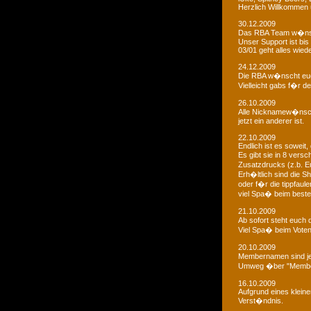
Herzlich Willkommen u
30.12.2009
Das RBA Team w�nscht
Unser Support ist bis 
03/01 geht alles wied
24.12.2009
Die RBA w�nscht euc
Vielleicht gabs f�r d
26.10.2009
Alle Nicknamew�nsche
jetzt ein anderer ist.
22.10.2009
Endlich ist es soweit, 
Es gibt sie in 8 ver
Zusatzdrucks (z.b. 
Erh�ltlich sind die Sh
oder f�r die tippfaule
viel Spa� beim bestel
21.10.2009
Ab sofort steht euch
Viel Spa� beim Voten
20.10.2009
Membernamen sind je
Umweg �ber "Membe
16.10.2009
Aufgrund eines klein
Verst�ndnis.