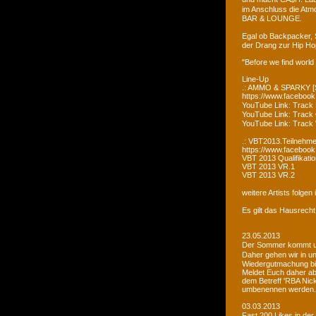
im Anschluss die Atm
BAR & LOUNGE.
Egal ob Backpacker, 
der Drang zur Hip Ho
"Before we find world
Line-Up
.: AMMO & SPARKY [S
https://www.faceboo
YouTube Link: Trac
YouTube Link: Trac
YouTube Link: Tra
.: VBT2013.Teilnehme
https://www.facebook
VBT 2013 Qualifikatio
VBT 2013 VR.1
VBT 2013 VR.2
weitere Artists folge
Es gilt das Hausrecht
23.05.2013
Der Sommer kommt un
Daher gehen wir in u
Wiedergutmachung bi
Meldet Euch daher ab
dem Betreff 'RBA Nick
umbenennen werden.
03.03.2013
Fast 200 Likes in de