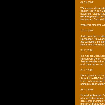
01.03.2007
Wir wissen, dass jede
einigen Tagen den VIP
bewerten. Dieses hat 
eingetragen wird. Als
Monate auf Eure Voti
Weiterhin möchten wi
13.02.2007
Jeder von Euch sollte 
Newsletter. Die wesen
abzuarbeiten, die pla
Nickname ändern lass
30.12.2006
Ich möchte Euch heut
Rutsch wünschen. Wir 
Januar werden wir noc
und sauft net zu viel ;
22.12.2006
Die RBA wünscht Euch
findet Ihr im RBA Fo
Euch, schaut einfach
seinem burner Mixtap
21.12.2006
Es wird mal wieder Ze
etliche Battles länge
den Membervotings fun
mehreren Fakeaccount