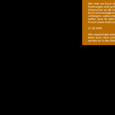
Wie viele von Euch vi
Änderungen sind größ
Anspruches an die Le
Euch höchstmögliche 
verlängern, wahrsche
hoffen, dass Ihr daf
Forum (www.rbaforum
27.08.2006
Wie angekündigt arbe
leider auch, dass sic
werden es in den Ne