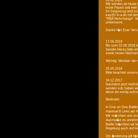
09.02.2020
Wir werden ab heute b
erste Pause seit weit
Im Gegenzug wird es 
kay@r-b-a.de mit dem
"RBA Nickchange". Wic
umbenannt.
Danke f�r Euer Vers
17.06.2018
Bis zum 22.06.2018 
Sendet hierzu bitte e
sowie neuen Nicknam
Wichtig: Member die 
25.05.2018
Bitte beachtet unser
16.12.2017
Nachdem jetzt mehrf
werden soll, haben 
diese ein wenig aufz
Bedeutet:
In One on One Battle
maximal 8 Lines als H
Wir m�chten uns ers
Ausma�e es annimmt
Battle m�chten wir be
Regelung auch auf me
Die �nderung gilt f�r