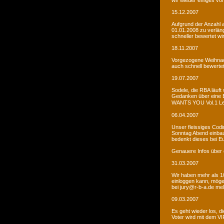
wir wieder einiges vor
15.12.2007
Aufgrund der Anzahl 
01.01.2008 zu verlän
schneller bewertet wi
18.11.2007
Vorgezogene Weihnach
auch schnell bewertet
19.07.2007
Sodele, die RBA läuft 
Gedanken über eine 
WANTS YOU Vol.1 Let�s
06.04.2007
Unser fleissiges Codi
Sonntag Abend einbaue
bedenkt dieses bei E
Genauere Infos über 
31.03.2007
Wir haben mehr als 10
einloggen kann, möge
bei jury@r-b-a.de me
09.03.2007
Es geht wieder los, di
Voter wird mit dem VIP