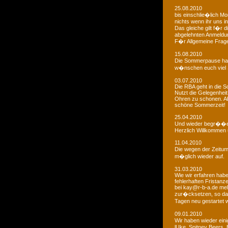
25.08.2010
bis einschlie�lich Mo
nichts wenn ihr uns in
Das gleiche gilt f�r 
abgelehnten Anmeldu
F�r Allgemeine Fragen
15.08.2010
Die Sommerpause hat
w�nschen euch viel 
03.07.2010
Die RBA geht in die
Nutzt die Gelegenheit
Ohren zu schonen. Ab
schöne Sommerzeit!
25.04.2010
Und wieder begr��e
Herzlich Willkommen u
11.04.2010
Die wegen der Zeitums
m�glich wieder auf.
31.03.2010
Wie wir erfahren habe
fehlerhaften Fristanz
bei kay@r-b-a.de mel
zur�cksetzen, so das
Tagen neu gestartet
09.01.2010
Wir haben wieder ein
lUke, Spitney Beers, 