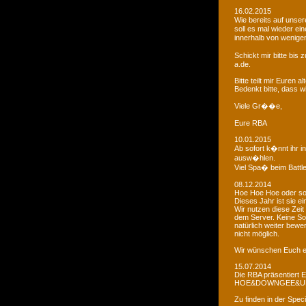
16.02.2015
Wie bereits auf uns
soll es mal wieder e
innerhalb von wenigen
Schickt mir bitte bi
a.de.
Bitte teilt mir Euren
Bedenkt bitte, dass w
Viele Gr��e,
Eure RBA
10.01.2015
Ab sofort k�nnt ihr 
ausw�hlen.
Viel Spa� beim Battl
08.12.2014
Hoe Hoe Hoe oder so.
Dieses Jahr ist sie e
Wir nutzen diese Zeit
dem Server. Keine Sor
natürlich weiter bewer
nicht möglich.
Wir wünschen Euch e
15.07.2014
Die RBA präsentiert 
HOE&DOWNGEE&U
Zu finden in der Spec