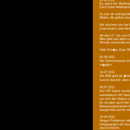
24.12.2011
Ey, wenn der Weihnac
Euch frohe Weihnacht
Es war ein aufregendes
Mütter, die gefickt wu
Wir möchten uns bei 
(mal wieder) eine Nic
Ab dem 27. bis zum 0
Bitte gebt den alten
Monate verwendet wo
Viele Grü�e, Euer 
05.08.2011
Die Sommerpause ist 
m�glich.
16.07.2011
Die RBA geht ab �be
kurzen Auszeit, also 
08.07.2011
Der VIP Status wurde 
automatisch VIP Stat
um sich den Status zu
Es sei aber auch hie
Bewertungskriterien f
ausgevotet und ihr ste
24.04.2011
Wegen Problemen mit
(eingegangen bis heu
abzuschicken.