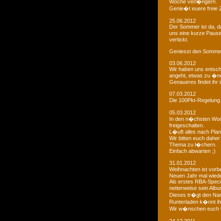
Woche verl�ngern.
Genie�t euere freie
25.06.2012
Der Sommer ist da, da
uns eine kurze Paus
vertickt.
Geniesst den Sommer
03.06.2012
Wir haben uns entsch
angeht, etwas zu �n
Genaueres findet ihr 
07.03.2012
Die 100Pkt-Regelung
05.03.2012
In den n�chsten Woc
freigeschalten.
L�uft alles nach Pla
Wir bitten euch dahe
Thema zu l�chern.
Einfach abwarten ;)
31.01.2012
Weihnachten ist vorb
Neuen Jahr mal wiede
Als erstes RBA-Speci
netterweise sein Albu
Dieses tr�gt den Na
Runterladen k�nnt ih
Wir w�nschen euch 