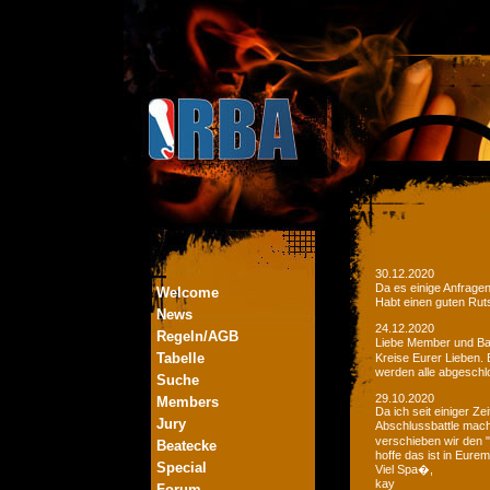
30.12.2020
Da es einige Anfrage
Welcome
Habt einen guten Ruts
News
24.12.2020
Regeln/AGB
Liebe Member und Bat
Tabelle
Kreise Eurer Lieben.
werden alle abgeschl
Suche
29.10.2020
Members
Da ich seit einiger Z
Jury
Abschlussbattle mac
verschieben wir den 
Beatecke
hoffe das ist in Eurem
Special
Viel Spa�,
kay
Forum