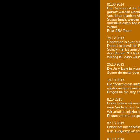
01.06.2014
Der Sommer ist da, Ze
gef*ckt werden einma
Von daher machen wi
Supportmails werden n
durchaus einen Tag l
Wetter.
Euer RBA Team.
29.12.2013
Christimas is over but w
Daher bieten wir bis
Schickt mir bis zum 
dem Betreff RBA Nic
Wichtig ist, dass wi
25.10.2013
Die Jury Liste funkti
Supportformular oder 
19.10.2013
Die Systemmails laufe
wieder aufgenommen
Fragen an die Jury sol
8.10.2013
Leider haben wir mome
viele Systemmails, b
Wir arbeiten mit Hoch
Fristen vorerst ausge
07.10.2013
Leider hat unser Mai
a.de zur�ckgewiesen. 
01.10.2013