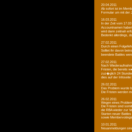
20.04.2011
Ab sofort ist im Memb
Formular um mit der J
16.03.2011
In der Zeit vom 17.03
Accountnamen haben w
wird dann zeitnah erf
Bedenkt allerdings, 
27.02.2011
Durch einen Folgefeh
Solltet ihr davon betr
beendete Battles wer
27.02.2011
Nach Wiederaufnahme d
Fristen, die bereits
zuz�glich 24 Stunden 
dies auf der Infoseite
26.02.2011
Das Problem wurde b
Die Fristen werden m
26.02.2011
Wegen eines Problems
Die Fristen sind somi
die RBA wieder zur 
Starten neuer Battles
sowie Membervotings.
10.01.2011
Neuanmeldungen sind