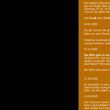
Wir hatten in den le
jetzt ist wieder alles
Samstag, 07.02. 16:00
dran ist, bis dahin ni
Viel Spa� beim Battle
09.01.2009
Da die Juroren die g
diese um eine Woche 
Weiterhin nochmals d
werden konnten. Jede 
01.12.2008
Die RBA geht in die
Ab dem 9.01. sind wi
ändern zu lassen: Se
dem Betreff "Nicknam
Bis dahin wünschen w
01.08.2008
Es ist wieder so weit
bald mit einer richti
dran, wer für andere 
10.06.2008
Der Sommer kommt, d
keine neuen Battles
Also meldet Euch bei