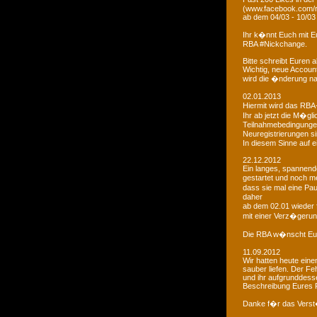
(www.facebook.com/r
ab dem 04/03 - 10/03
Ihr k�nnt Euch mit 
RBA #Nickchange.
Bitte schreibt Euren
Wichtig, neue Account
wird die �nderung na
02.01.2013
Hiermit wird das RBA-
Ihr ab jetzt die M�g
Teilnahmebedingungen 
Neuregistrierungen s
In diesem Sinne auf 
22.12.2012
Ein langes, spannendes
gestartet und noch m
dass sie mal eine Pa
daher
ab dem 02.01 wieder 
mit einer Verz�gerun
Die RBA w�nscht Euc
11.09.2012
Wir hatten heute ein
sauber liefen. Der Feh
und ihr aufgrunddesse
Beschreibung Eures 
Danke f�r das Vers