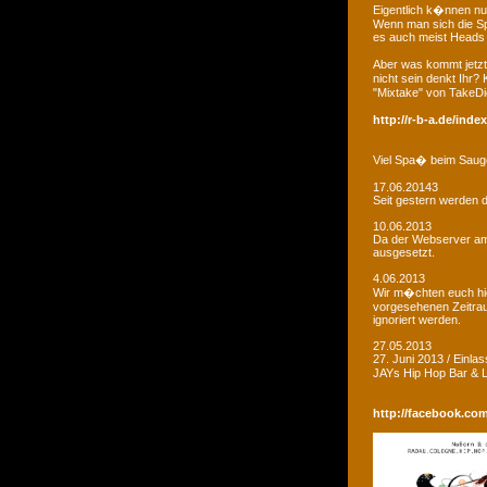
Eigentlich k�nnen nu
Wenn man sich die Sp
es auch meist Heads R
Aber was kommt jetzt
nicht sein denkt Ihr?
"Mixtake" von TakeDi
http://r-b-a.de/ind
Viel Spa� beim Saug
17.06.20143
Seit gestern werden d
10.06.2013
Da der Webserver am W
ausgesetzt.
4.06.2013
Wir m�chten euch hie
vorgesehenen Zeitrau
ignoriert werden.
27.05.2013
27. Juni 2013 / Einla
JAYs Hip Hop Bar &
http://facebook.co