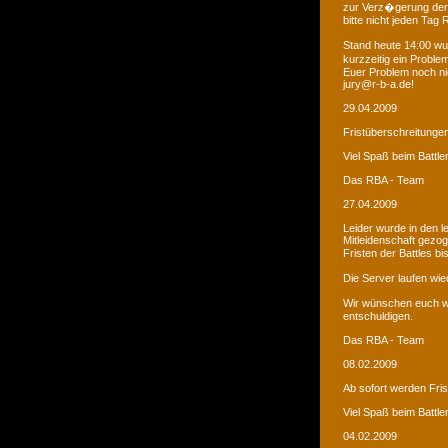
zur Verz�gerung der
bitte nicht jeden Tag
Stand heute 14:00 wur
kurzzeitig ein Proble
Euer Problem noch ni
jury@r-b-a.de!
29.04.2009
Fristüberschreitunge
Viel Spaß beim Battle
Das RBA - Team
27.04.2009
Leider wurde in den 
Mitleidenschaft gezo
Fristen der Battles b
Die Server laufen wied
Wir wünschen euch we
entschuldigen.
Das RBA - Team
08.02.2009
Ab sofort werden Fri
Viel Spaß beim Battle
04.02.2009