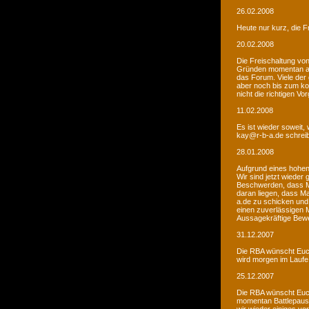
26.02.2008
Heute nur kurz, die F
20.02.2008
Die Freischaltung vo
Gründen momentan au
das Forum. Viele de
aber noch bis zum kom
nicht die richtigen V
11.02.2008
Es ist wieder soweit,
kay@r-b-a.de schreib
28.01.2008
Aufgrund eines hohen
Wir sind jetzt wieder
Beschwerden, dass M
daran liegen, dass Ma
a.de zu schicken und
einen zuverlässigen 
Aussagekräftige Bew
31.12.2007
Die RBA wünscht Euch
wird morgen im Laufe 
25.12.2007
Die RBA wünscht Euch
momentan Battlepause