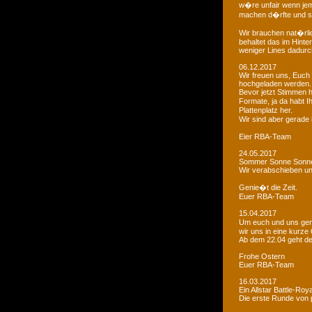
w�re unfair wenn je
machen d�rfte und som
Wir brauchen nat�rlic
behaltet das im Hinte
weniger Lines dadurc
06.12.2017
Wir freuen uns, Euch 
hochgeladen werden.
Bevor jetzt Stimmen 
Formate, ja da habt I
Plattenplatz her.
Wir sind aber gerade
Eier RBA-Team
24.05.2017
Sommer Sonne Sonne
Wir verabschieben u
Genie�t die Zeit.
Euer RBA-Team
15.04.2017
Um euch und uns gen
wir uns in eine kurze
Ab dem 22.04 geht der
Frohe Ostern
Euer RBA-Team
16.03.2017
Ein Allstar Battle-Ro
Die erste Runde von p