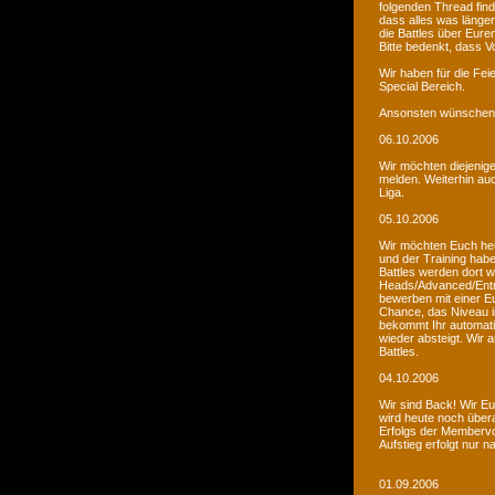
folgenden Thread fin
dass alles was länger
die Battles über Eur
Bitte bedenkt, dass V
Wir haben für die Fei
Special Bereich.
Ansonsten wünschen 
06.10.2006
Wir möchten diejenige
melden. Weiterhin auc
Liga.
05.10.2006
Wir möchten Euch he
und der Training habe
Battles werden dort w
Heads/Advanced/Entr
bewerben mit einer Eu
Chance, das Niveau in
bekommt Ihr automatis
wieder absteigt. Wir
Battles.
04.10.2006
Wir sind Back! Wir Euc
wird heute noch übera
Erfolgs der Membervot
Aufstieg erfolgt nur 
01.09.2006