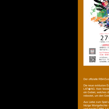
Der offizielle RBA E
Die neue exklusive 
LAT�NG. Kein Veedel 
ein Gebiet, welches d
rebootet, um den Gei
Aus Liebe zum Spiel w
hitzige Wortgefechte 
und macht CA$H. Laus