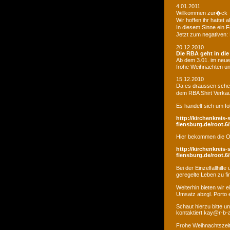
4.01.2011
Willkommen zur�ck
Wir hoffen ihr hatte
In diesem Sinne ein 
Jetzt zum negativen:
20.12.2010
Die RBA geht in di
Ab dem 3.01. im neue
frohe Weihnachten un
15.12.2010
Da es draussen schei
dem RBA Shirt Verkau
Es handelt sich um fo
http://kirchenkreis-
flensburg.de/root.6/
Hier bekommen die O
http://kirchenkreis-
flensburg.de/root.6/
Bei der Einzelfallhi
geregelte Leben zu fi
Weiterhin bieten wir
Umsatz abzgl. Porto e
Schaut hierzu bitte u
kontaktiert kay@r-b-
Frohe Weihnachtszei