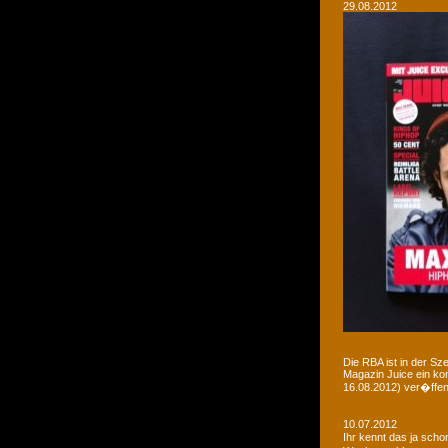
29.08.2012
Die RBA ist in der Sz
Magazin Juice ein ko
16.08.2012) ver�ffent
10.07.2012
Ihr kennt das ja sch