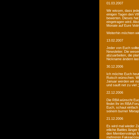
01.03.2007
Wir wissen, dass jede
einigen Tagen den VIP
bewerten. Dieses hat 
eingetragen wird. Als
Monate auf Eure Voti
Weiterhin möchten wi
13.02.2007
Jeder von Euch sollte 
Newsletter. Die wesen
abzuarbeiten, die pla
Nickname ändern lass
30.12.2006
Ich möchte Euch heut
Rutsch wünschen. Wir 
Januar werden wir noc
und sauft net zu viel ;
22.12.2006
Die RBA wünscht Euch
findet Ihr im RBA Fo
Euch, schaut einfach
seinem burner Mixtap
21.12.2006
Es wird mal wieder Ze
etliche Battles länge
den Membervotings fun
mehreren Fakeaccount