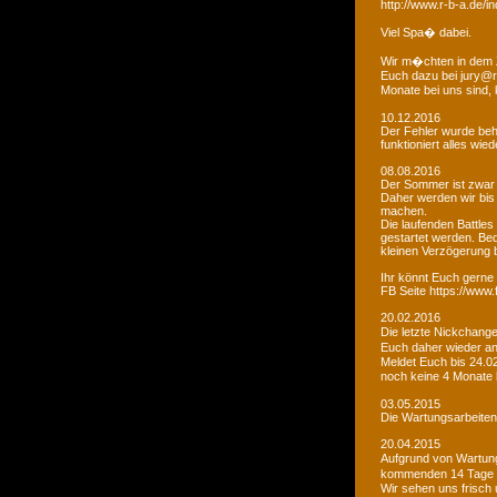
http://www.r-b-a.de
Viel Spa� dabei.
Wir m�chten in dem 
Euch dazu bei jury@r
Monate bei uns sind
10.12.2016
Der Fehler wurde beho
funktioniert alles wied
08.08.2016
Der Sommer ist zwar
Daher werden wir bis
machen.
Die laufenden Battles
gestartet werden. Bed
kleinen Verzögerung
Ihr könnt Euch gerne 
FB Seite https://www
20.02.2016
Die letzte Nickchang
Euch daher wieder a
Meldet Euch bis 24.0
noch keine 4 Monate
03.05.2015
Die Wartungsarbeiten 
20.04.2015
Aufgrund von Wartungs
kommenden 14 Tage e
Wir sehen uns frisch 