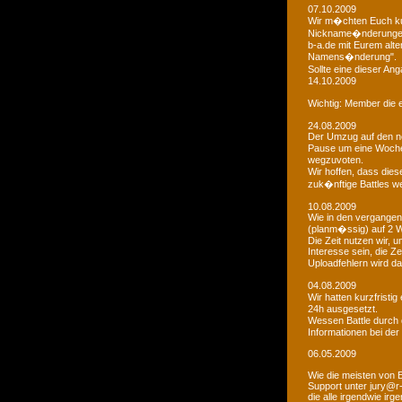
07.10.2009
Wir m�chten Euch kur
Nickname�nderungen 
b-a.de mit Eurem alt
Namens�nderung".
Sollte eine dieser An
14.10.2009
Wichtig: Member die e
24.08.2009
Der Umzug auf den ne
Pause um eine Woche 
wegzuvoten.
Wir hoffen, dass dies
zuk�nftige Battles we
10.08.2009
Wie in den vergangen
(planm�ssig) auf 2 
Die Zeit nutzen wir,
Interesse sein, die Z
Uploadfehlern wird 
04.08.2009
Wir hatten kurzfristi
24h ausgesetzt.
Wessen Battle durch 
Informationen bei der
06.05.2009
Wie die meisten von 
Support unter jury@r
die alle irgendwie i