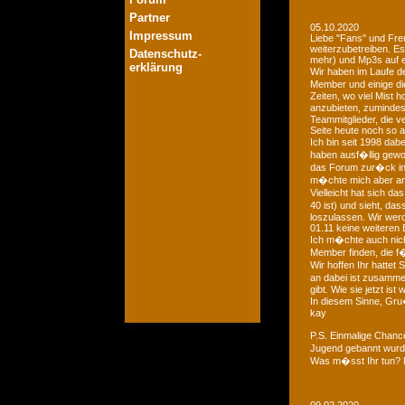
Partner
05.10.2020
Impressum
Liebe "Fans" und Fre
weiterzubetreiben. Es
Datenschutz-
mehr) und Mp3s auf e
erklärung
Wir haben im Laufe der
Member und einige di
Zeiten, wo viel Mist 
anzubieten, zumindest
Teammitglieder, die v
Seite heute noch so a
Ich bin seit 1998 dab
haben ausf�llig gewo
das Forum zur�ck in d
m�chte mich aber an 
Vielleicht hat sich 
40 ist) und sieht, das
loszulassen. Wir we
01.11 keine weiteren 
Ich m�chte auch nich
Member finden, die f�
Wir hoffen Ihr hattet
an dabei ist zusamme
gibt. Wie sie jetzt is
In diesem Sinne, Gr
kay
P.S. Einmalige Chan
Jugend gebannt wurde
Was m�sst Ihr tun? 