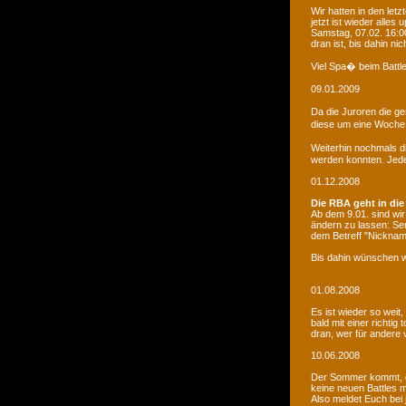
Wir hatten in den le
jetzt ist wieder alles
Samstag, 07.02. 16:00
dran ist, bis dahin ni
Viel Spa� beim Battle
09.01.2009
Da die Juroren die g
diese um eine Woche 
Weiterhin nochmals d
werden konnten. Jede 
01.12.2008
Die RBA geht in die
Ab dem 9.01. sind wi
ändern zu lassen: Se
dem Betreff "Nicknam
Bis dahin wünschen w
01.08.2008
Es ist wieder so weit
bald mit einer richti
dran, wer für andere 
10.06.2008
Der Sommer kommt, d
keine neuen Battles
Also meldet Euch bei