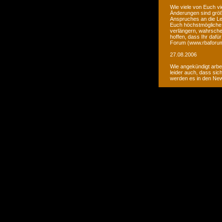
Wie viele von Euch vi
Änderungen sind größ
Anspruches an die Le
Euch höchstmögliche 
verlängern, wahrsche
hoffen, dass Ihr daf
Forum (www.rbaforum
27.08.2006
Wie angekündigt arbe
leider auch, dass sic
werden es in den Ne