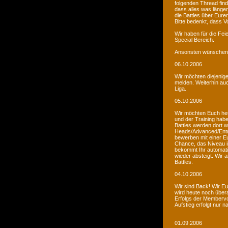
folgenden Thread fin
dass alles was länger
die Battles über Eur
Bitte bedenkt, dass V
Wir haben für die Fei
Special Bereich.
Ansonsten wünschen 
06.10.2006
Wir möchten diejenige
melden. Weiterhin auc
Liga.
05.10.2006
Wir möchten Euch he
und der Training habe
Battles werden dort w
Heads/Advanced/Entr
bewerben mit einer Eu
Chance, das Niveau in
bekommt Ihr automatis
wieder absteigt. Wir
Battles.
04.10.2006
Wir sind Back! Wir Euc
wird heute noch übera
Erfolgs der Membervot
Aufstieg erfolgt nur 
01.09.2006