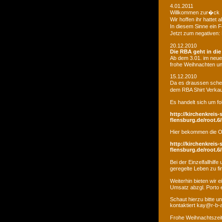
4.01.2011
Willkommen zur�ck
Wir hoffen ihr hatte
In diesem Sinne ein 
Jetzt zum negativen:
20.12.2010
Die RBA geht in di
Ab dem 3.01. im neue
frohe Weihnachten un
15.12.2010
Da es draussen schei
dem RBA Shirt Verkau
Es handelt sich um fo
http://kirchenkreis-
flensburg.de/root.6/
Hier bekommen die O
http://kirchenkreis-
flensburg.de/root.6/
Bei der Einzelfallhi
geregelte Leben zu fi
Weiterhin bieten wir
Umsatz abzgl. Porto e
Schaut hierzu bitte u
kontaktiert kay@r-b-
Frohe Weihnachtszei