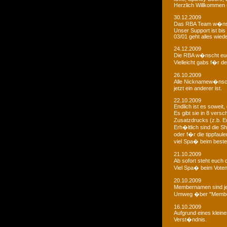
Herzlich Willkommen u
30.12.2009
Das RBA Team w�nscht
Unser Support ist bis 
03/01 geht alles wied
24.12.2009
Die RBA w�nscht euc
Vielleicht gabs f�r d
26.10.2009
Alle Nicknamew�nsche
jetzt ein anderer ist.
22.10.2009
Endlich ist es soweit, 
Es gibt sie in 8 ver
Zusatzdrucks (z.b. 
Erh�ltlich sind die Sh
oder f�r die tippfaule
viel Spa� beim bestel
21.10.2009
Ab sofort steht euch
Viel Spa� beim Voten
20.10.2009
Membernamen sind je
Umweg �ber "Membe
16.10.2009
Aufgrund eines klein
Verst�ndnis.