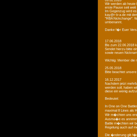
09.02.2020
Wir werden ab heute b
erste Pause seit weit
Im Gegenzug wird es 
kay@r-b-a.de mit dem
"RBA Nickchange". Wic
umbenannt.
Danke f�r Euer Vers
17.06.2018
Bis zum 22.06.2018 
Sendet hierzu bitte e
sowie neuen Nicknam
Wichtig: Member die 
25.05.2018
Bitte beachtet unser
16.12.2017
Nachdem jetzt mehrf
werden soll, haben 
diese ein wenig aufz
Bedeutet:
In One on One Battle
maximal 8 Lines als H
Wir m�chten uns ers
Ausma�e es annimmt
Battle m�chten wir be
Regelung auch auf me
Die �nderung gilt f�r