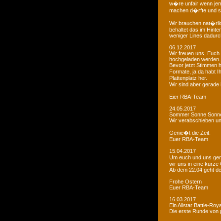
w�re unfair wenn je
machen d�rfte und som
Wir brauchen nat�rlic
behaltet das im Hinte
weniger Lines dadurc
06.12.2017
Wir freuen uns, Euch 
hochgeladen werden.
Bevor jetzt Stimmen 
Formate, ja da habt I
Plattenplatz her.
Wir sind aber gerade
Eier RBA-Team
24.05.2017
Sommer Sonne Sonne
Wir verabschieben u
Genie�t die Zeit.
Euer RBA-Team
15.04.2017
Um euch und uns gen
wir uns in eine kurze
Ab dem 22.04 geht der
Frohe Ostern
Euer RBA-Team
16.03.2017
Ein Allstar Battle-Ro
Die erste Runde von p