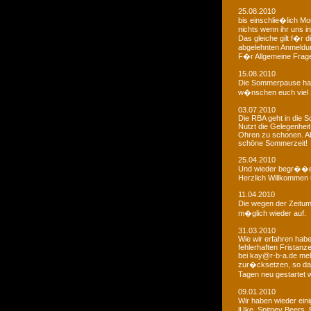
25.08.2010
bis einschlie�lich Mo
nichts wenn ihr uns in
Das gleiche gilt f�r 
abgelehnten Anmeldu
F�r Allgemeine Fragen
15.08.2010
Die Sommerpause hat
w�nschen euch viel 
03.07.2010
Die RBA geht in die
Nutzt die Gelegenheit
Ohren zu schonen. Ab
schöne Sommerzeit!
25.04.2010
Und wieder begr��e
Herzlich Willkommen u
11.04.2010
Die wegen der Zeitums
m�glich wieder auf.
31.03.2010
Wie wir erfahren habe
fehlerhaften Fristanz
bei kay@r-b-a.de mel
zur�cksetzen, so das
Tagen neu gestartet
09.01.2010
Wir haben wieder ein
lUke, Spitney Beers, 