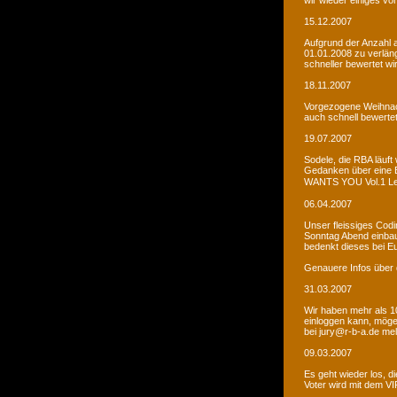
wir wieder einiges vor
15.12.2007
Aufgrund der Anzahl 
01.01.2008 zu verlän
schneller bewertet wi
18.11.2007
Vorgezogene Weihnach
auch schnell bewertet
19.07.2007
Sodele, die RBA läuft 
Gedanken über eine 
WANTS YOU Vol.1 Let�s
06.04.2007
Unser fleissiges Codi
Sonntag Abend einbaue
bedenkt dieses bei E
Genauere Infos über 
31.03.2007
Wir haben mehr als 10
einloggen kann, möge
bei jury@r-b-a.de me
09.03.2007
Es geht wieder los, di
Voter wird mit dem VIP