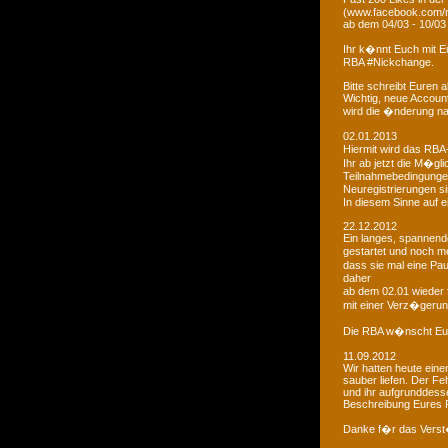
(www.facebook.com/r
ab dem 04/03 - 10/03
Ihr k�nnt Euch mit 
RBA #Nickchange.
Bitte schreibt Euren
Wichtig, neue Account
wird die �nderung na
02.01.2013
Hiermit wird das RBA-
Ihr ab jetzt die M�g
Teilnahmebedingungen 
Neuregistrierungen s
In diesem Sinne auf 
22.12.2012
Ein langes, spannendes
gestartet und noch m
dass sie mal eine Pa
daher
ab dem 02.01 wieder 
mit einer Verz�gerun
Die RBA w�nscht Euc
11.09.2012
Wir hatten heute ein
sauber liefen. Der Feh
und ihr aufgrunddesse
Beschreibung Eures 
Danke f�r das Vers