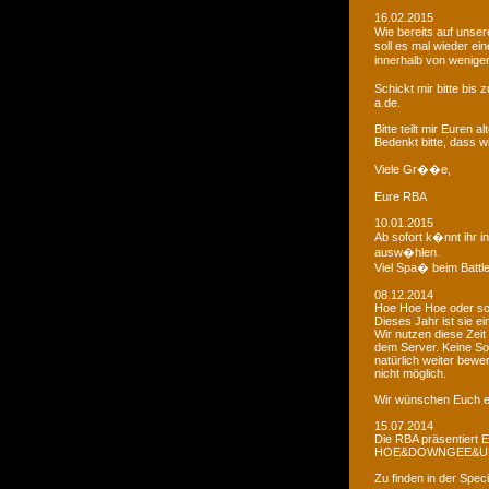
16.02.2015
Wie bereits auf uns
soll es mal wieder e
innerhalb von wenigen
Schickt mir bitte bi
a.de.
Bitte teilt mir Euren
Bedenkt bitte, dass w
Viele Gr��e,
Eure RBA
10.01.2015
Ab sofort k�nnt ihr 
ausw�hlen.
Viel Spa� beim Battl
08.12.2014
Hoe Hoe Hoe oder so.
Dieses Jahr ist sie e
Wir nutzen diese Zeit
dem Server. Keine Sor
natürlich weiter bewer
nicht möglich.
Wir wünschen Euch e
15.07.2014
Die RBA präsentiert 
HOE&DOWNGEE&U
Zu finden in der Spec