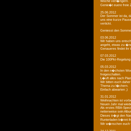
Woche verl�ngern.
Genie�t euere freie
25.06.2012
Der Sommer ist da, da
uns eine kurze Paus
vertickt.
Geniesst den Sommer
03.06.2012
Wir haben uns entsch
angeht, etwas zu �n
Genaueres findet ihr 
07.03.2012
Die 100Pkt-Regelung
05.03.2012
In den n�chsten Woc
freigeschalten.
L�uft alles nach Pla
Wir bitten euch dahe
Thema zu l�chern.
Einfach abwarten ;)
31.01.2012
Weihnachten ist vorb
Neuen Jahr mal wiede
Als erstes RBA-Speci
netterweise sein Albu
Dieses tr�gt den Na
Runterladen k�nnt ih
Wir w�nschen euch 