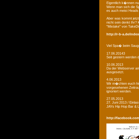
Eigentlich k�nnen nu
Wenn man sich die Sp
es auch meist Heads R
Aber was kommt jetzt
nicht sein denkt Ihr?
"Mixtake" von TakeDi
http://r-b-a.de/ind
Viel Spa� beim Saug
17.06.20143
Seit gestern werden d
10.06.2013
Da der Webserver am W
ausgesetzt.
4.06.2013
Wir m�chten euch hie
vorgesehenen Zeitrau
ignoriert werden.
27.05.2013
27. Juni 2013 / Einla
JAYs Hip Hop Bar &
http://facebook.co