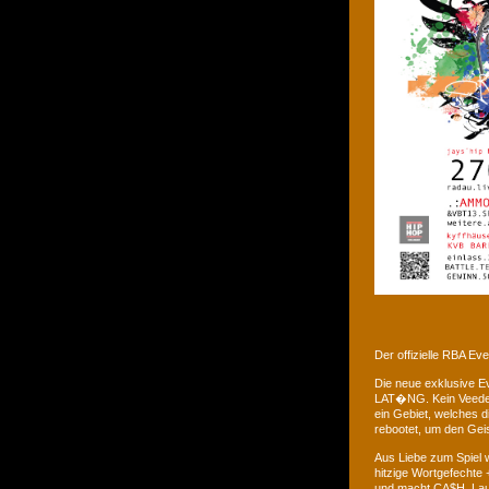
Der offizielle RBA E
Die neue exklusive 
LAT�NG. Kein Veedel 
ein Gebiet, welches d
rebootet, um den Gei
Aus Liebe zum Spiel w
hitzige Wortgefechte 
und macht CA$H. Laus