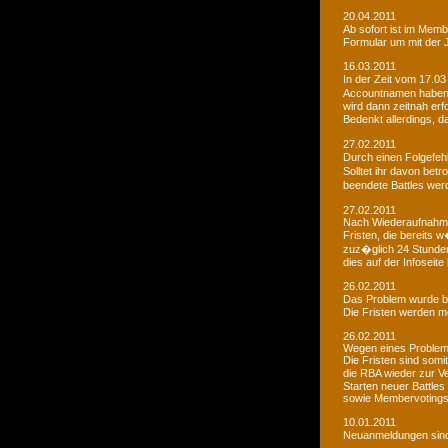
20.04.2011
Ab sofort ist im Memb
Formular um mit der J
16.03.2011
In der Zeit vom 17.03
Accountnamen haben w
wird dann zeitnah erf
Bedenkt allerdings, 
27.02.2011
Durch einen Folgefeh
Solltet ihr davon betr
beendete Battles wer
27.02.2011
Nach Wiederaufnahme d
Fristen, die bereits
zuz�glich 24 Stunden 
dies auf der Infoseite
26.02.2011
Das Problem wurde b
Die Fristen werden m
26.02.2011
Wegen eines Problems
Die Fristen sind somi
die RBA wieder zur 
Starten neuer Battles
sowie Membervotings.
10.01.2011
Neuanmeldungen sind