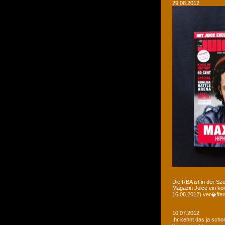
29.08.2012
Die RBA ist in der Sz
Magazin Juice ein ko
16.08.2012) ver�ffent
10.07.2012
Ihr kennt das ja sch