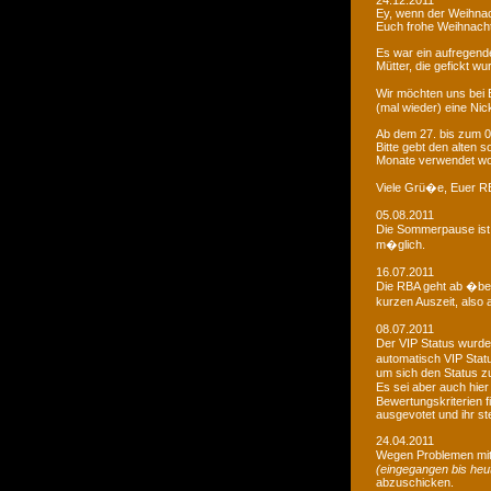
24.12.2011
Ey, wenn der Weihnac
Euch frohe Weihnacht
Es war ein aufregendes
Mütter, die gefickt wu
Wir möchten uns bei 
(mal wieder) eine Nic
Ab dem 27. bis zum 0
Bitte gebt den alten
Monate verwendet wo
Viele Grü�e, Euer 
05.08.2011
Die Sommerpause ist 
m�glich.
16.07.2011
Die RBA geht ab �be
kurzen Auszeit, also 
08.07.2011
Der VIP Status wurde 
automatisch VIP Stat
um sich den Status zu
Es sei aber auch hie
Bewertungskriterien f
ausgevotet und ihr ste
24.04.2011
Wegen Problemen mit
(eingegangen bis heu
abzuschicken.