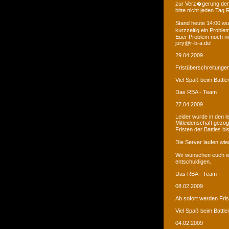
zur Verz�gerung der
bitte nicht jeden Tag
Stand heute 14:00 wur
kurzzeitig ein Proble
Euer Problem noch ni
jury@r-b-a.de!
29.04.2009
Fristüberschreitunge
Viel Spaß beim Battle
Das RBA - Team
27.04.2009
Leider wurde in den 
Mitleidenschaft gezo
Fristen der Battles b
Die Server laufen wied
Wir wünschen euch we
entschuldigen.
Das RBA - Team
08.02.2009
Ab sofort werden Fri
Viel Spaß beim Battle
04.02.2009