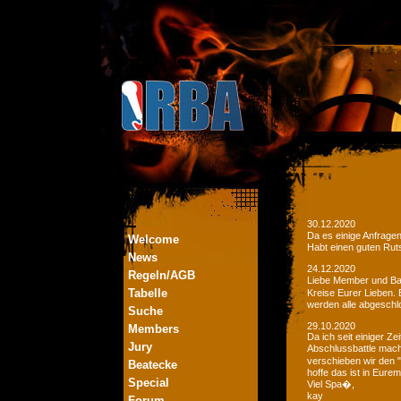
30.12.2020
Da es einige Anfrage
Welcome
Habt einen guten Ruts
News
24.12.2020
Regeln/AGB
Liebe Member und Bat
Tabelle
Kreise Eurer Lieben.
werden alle abgeschl
Suche
29.10.2020
Members
Da ich seit einiger Z
Jury
Abschlussbattle mac
verschieben wir den 
Beatecke
hoffe das ist in Eurem
Special
Viel Spa�,
kay
Forum