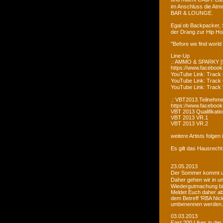
im Anschluss die Atm
BAR & LOUNGE.
Egal ob Backpacker, 
der Drang zur Hip Ho
"Before we find world
Line-Up
.: AMMO & SPARKY [S
https://www.faceboo
YouTube Link: Trac
YouTube Link: Trac
YouTube Link: Tra
.: VBT2013.Teilnehme
https://www.facebook
VBT 2013 Qualifikatio
VBT 2013 VR.1
VBT 2013 VR.2
weitere Artists folge
Es gilt das Hausrecht
23.05.2013
Der Sommer kommt un
Daher gehen wir in u
Wiedergutmachung bi
Meldet Euch daher ab
dem Betreff 'RBA Nick
umbenennen werden.
03.03.2013
Fast 200 Likes in de