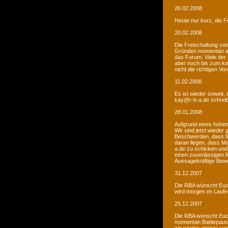
26.02.2008
Heute nur kurz, die F
20.02.2008
Die Freischaltung vo
Gründen momentan au
das Forum. Viele de
aber noch bis zum kom
nicht die richtigen V
11.02.2008
Es ist wieder soweit,
kay@r-b-a.de schreib
28.01.2008
Aufgrund eines hohen
Wir sind jetzt wieder
Beschwerden, dass M
daran liegen, dass Ma
a.de zu schicken und
einen zuverlässigen 
Aussagekräftige Bew
31.12.2007
Die RBA wünscht Euch
wird morgen im Laufe 
25.12.2007
Die RBA wünscht Euch
momentan Battlepause