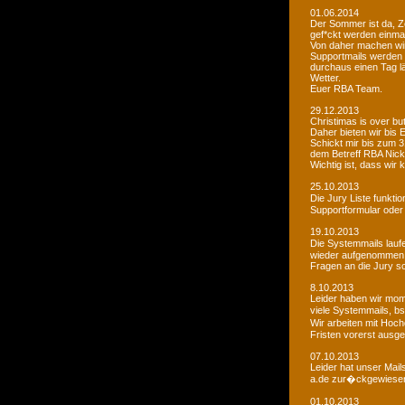
01.06.2014
Der Sommer ist da, Ze
gef*ckt werden einma
Von daher machen wi
Supportmails werden n
durchaus einen Tag l
Wetter.
Euer RBA Team.
29.12.2013
Christimas is over but w
Daher bieten wir bis
Schickt mir bis zum 
dem Betreff RBA Nic
Wichtig ist, dass wi
25.10.2013
Die Jury Liste funkti
Supportformular oder 
19.10.2013
Die Systemmails laufe
wieder aufgenommen
Fragen an die Jury sol
8.10.2013
Leider haben wir mome
viele Systemmails, b
Wir arbeiten mit Hoch
Fristen vorerst ausge
07.10.2013
Leider hat unser Mai
a.de zur�ckgewiesen. 
01.10.2013