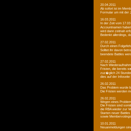
20.04.2011
Ab sofort ist im Memb
Formular um mit der J
16.03.2011
In der Zeit vom 17.03
Accountnamen haben w
wird dann zeitnah erf
Bedenkt allerdings, 
27.02.2011
Durch einen Folgefeh
Solltet ihr davon betr
beendete Battles wer
27.02.2011
Nach Wiederaufnahme d
Fristen, die bereits
zuz�glich 24 Stunden 
dies auf der Infoseite
26.02.2011
Das Problem wurde b
Die Fristen werden m
26.02.2011
Wegen eines Problems
Die Fristen sind somi
die RBA wieder zur 
Starten neuer Battles
sowie Membervotings.
10.01.2011
Neuanmeldungen sind