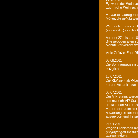
24.12.2011
Ey, wenn der Weihnac
Euch frohe Weihnacht
Es war ein aufregendes
Mütter, die gefickt wu
Wir möchten uns bei 
(mal wieder) eine Nic
Ab dem 27. bis zum 0
Bitte gebt den alten
Monate verwendet wo
Viele Grü�e, Euer 
05.08.2011
Die Sommerpause ist 
m�glich.
16.07.2011
Die RBA geht ab �be
kurzen Auszeit, also 
08.07.2011
Der VIP Status wurde 
automatisch VIP Stat
um sich den Status zu
Es sei aber auch hie
Bewertungskriterien f
ausgevotet und ihr ste
24.04.2011
Wegen Problemen mit
(eingegangen bis heu
abzuschicken.