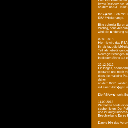
(www.facebook.com/r
ab dem 04/03 - 10/03
Ihr k�nnt Euch mit 
RBA #Nickchange.
Bitte schreibt Euren
Wichtig, neue Account
wird die �nderung na
02.01.2013
Hiermit wird das RBA-
Ihr ab jetzt die M�g
Teilnahmebedingungen 
Neuregistrierungen s
In diesem Sinne auf 
22.12.2012
Ein langes, spannendes
gestartet und noch m
dass sie mal eine Pa
daher
ab dem 02.01 wieder 
mit einer Verz�gerun
Die RBA w�nscht Euc
11.09.2012
Wir hatten heute ein
sauber liefen. Der Feh
und ihr aufgrunddesse
Beschreibung Eures 
Danke f�r das Vers