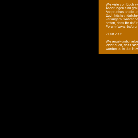
Wie viele von Euch vi
Änderungen sind größ
Anspruches an die Le
Euch höchstmögliche 
verlängern, wahrsche
hoffen, dass Ihr daf
Forum (www.rbaforum
27.08.2006
Wie angekündigt arbe
leider auch, dass sic
werden es in den Ne