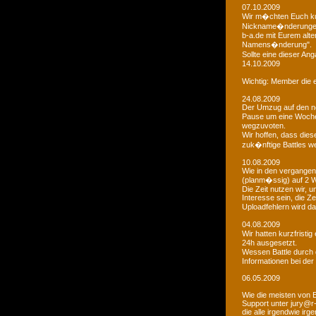
07.10.2009
Wir m�chten Euch kur
Nickname�nderungen 
b-a.de mit Eurem alt
Namens�nderung".
Sollte eine dieser An
14.10.2009
Wichtig: Member die e
24.08.2009
Der Umzug auf den ne
Pause um eine Woche 
wegzuvoten.
Wir hoffen, dass dies
zuk�nftige Battles we
10.08.2009
Wie in den vergangen
(planm�ssig) auf 2 
Die Zeit nutzen wir,
Interesse sein, die Z
Uploadfehlern wird 
04.08.2009
Wir hatten kurzfristi
24h ausgesetzt.
Wessen Battle durch 
Informationen bei der
06.05.2009
Wie die meisten von 
Support unter jury@r
die alle irgendwie i