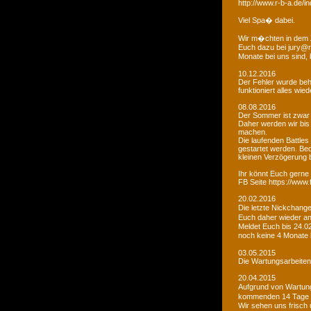
http://www.r-b-a.de
Viel Spa� dabei.
Wir m�chten in dem 
Euch dazu bei jury@r
Monate bei uns sind
10.12.2016
Der Fehler wurde beho
funktioniert alles wied
08.08.2016
Der Sommer ist zwar
Daher werden wir bis
machen.
Die laufenden Battles
gestartet werden. Bed
kleinen Verzögerung
Ihr könnt Euch gerne 
FB Seite https://www
20.02.2016
Die letzte Nickchang
Euch daher wieder a
Meldet Euch bis 24.0
noch keine 4 Monate
03.05.2015
Die Wartungsarbeiten 
20.04.2015
Aufgrund von Wartungs
kommenden 14 Tage e
Wir sehen uns frisch 