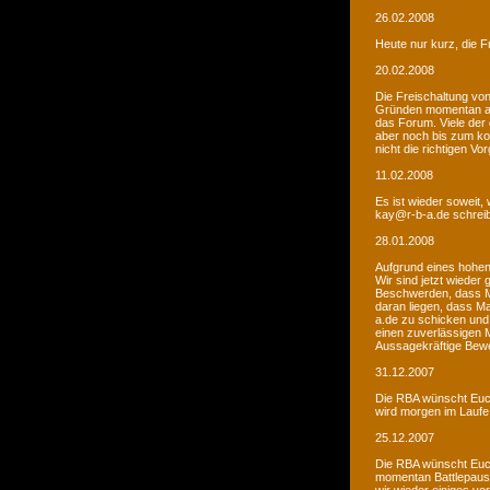
26.02.2008
Heute nur kurz, die F
20.02.2008
Die Freischaltung vo
Gründen momentan au
das Forum. Viele de
aber noch bis zum kom
nicht die richtigen V
11.02.2008
Es ist wieder soweit,
kay@r-b-a.de schreib
28.01.2008
Aufgrund eines hohen
Wir sind jetzt wieder
Beschwerden, dass M
daran liegen, dass Ma
a.de zu schicken und
einen zuverlässigen 
Aussagekräftige Bew
31.12.2007
Die RBA wünscht Euch
wird morgen im Laufe 
25.12.2007
Die RBA wünscht Euch
momentan Battlepause