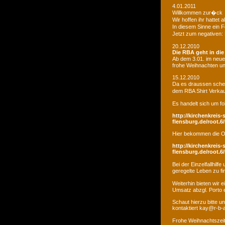
4.01.2011
Willkommen zur�ck
Wir hoffen ihr hatte
In diesem Sinne ein 
Jetzt zum negativen:
20.12.2010
Die RBA geht in di
Ab dem 3.01. im neue
frohe Weihnachten un
15.12.2010
Da es draussen schei
dem RBA Shirt Verkau
Es handelt sich um fo
http://kirchenkreis-
flensburg.de/root.6/
Hier bekommen die O
http://kirchenkreis-
flensburg.de/root.6/
Bei der Einzelfallhi
geregelte Leben zu fi
Weiterhin bieten wir
Umsatz abzgl. Porto e
Schaut hierzu bitte u
kontaktiert kay@r-b-
Frohe Weihnachtszei