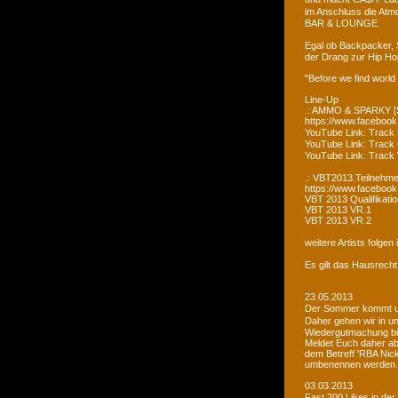
im Anschluss die Atm
BAR & LOUNGE.
Egal ob Backpacker, 
der Drang zur Hip Ho
"Before we find world
Line-Up
.: AMMO & SPARKY [S
https://www.faceboo
YouTube Link: Trac
YouTube Link: Trac
YouTube Link: Tra
.: VBT2013.Teilnehme
https://www.facebook
VBT 2013 Qualifikatio
VBT 2013 VR.1
VBT 2013 VR.2
weitere Artists folge
Es gilt das Hausrecht
23.05.2013
Der Sommer kommt un
Daher gehen wir in u
Wiedergutmachung bi
Meldet Euch daher ab
dem Betreff 'RBA Nick
umbenennen werden.
03.03.2013
Fast 200 Likes in de