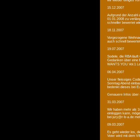
wir wieder einiges vor
15.12.2007
Aufgrund der Anzahl 
01.01.2008 zu verlän
schneller bewertet wi
18.11.2007
Vorgezogene Weihnach
auch schnell bewertet
19.07.2007
Sodele, die RBA läuft 
Gedanken über eine 
WANTS YOU Vol.1 Let�s
06.04.2007
Unser fleissiges Codi
Sonntag Abend einbaue
bedenkt dieses bei E
Genauere Infos über 
31.03.2007
Wir haben mehr als 10
einloggen kann, möge
bei jury@r-b-a.de me
09.03.2007
Es geht wieder los, di
Voter wird mit dem VIP