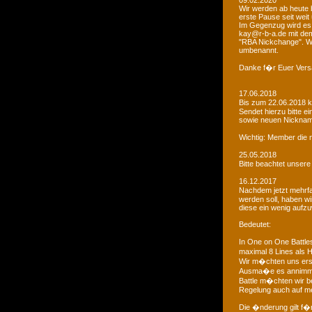
09.02.2020
Wir werden ab heute b
erste Pause seit weit
Im Gegenzug wird es 
kay@r-b-a.de mit dem
"RBA Nickchange". Wic
umbenannt.
Danke f�r Euer Vers
17.06.2018
Bis zum 22.06.2018 
Sendet hierzu bitte e
sowie neuen Nicknam
Wichtig: Member die 
25.05.2018
Bitte beachtet unser
16.12.2017
Nachdem jetzt mehrf
werden soll, haben 
diese ein wenig aufz
Bedeutet:
In One on One Battle
maximal 8 Lines als H
Wir m�chten uns ers
Ausma�e es annimmt
Battle m�chten wir be
Regelung auch auf me
Die �nderung gilt f�r