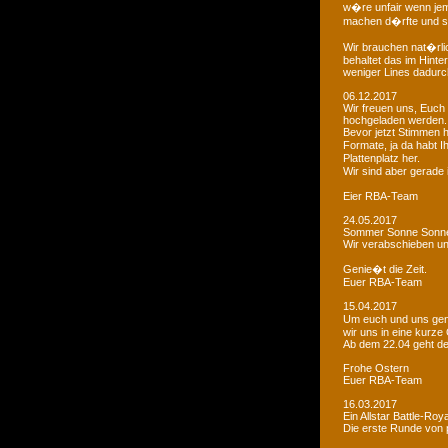
w�re unfair wenn je
machen d�rfte und som
Wir brauchen nat�rlic
behaltet das im Hinte
weniger Lines dadurc
06.12.2017
Wir freuen uns, Euch 
hochgeladen werden.
Bevor jetzt Stimmen 
Formate, ja da habt I
Plattenplatz her.
Wir sind aber gerade
Eier RBA-Team
24.05.2017
Sommer Sonne Sonne
Wir verabschieben u
Genie�t die Zeit.
Euer RBA-Team
15.04.2017
Um euch und uns gen
wir uns in eine kurze
Ab dem 22.04 geht der
Frohe Ostern
Euer RBA-Team
16.03.2017
Ein Allstar Battle-Ro
Die erste Runde von p