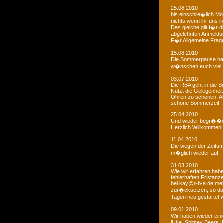
25.08.2010
bis einschlie�lich Mo
nichts wenn ihr uns in
Das gleiche gilt f�r 
abgelehnten Anmeldu
F�r Allgemeine Fragen
15.08.2010
Die Sommerpause hat
w�nschen euch viel 
03.07.2010
Die RBA geht in die
Nutzt die Gelegenheit
Ohren zu schonen. Ab
schöne Sommerzeit!
25.04.2010
Und wieder begr��e
Herzlich Willkommen u
11.04.2010
Die wegen der Zeitums
m�glich wieder auf.
31.03.2010
Wie wir erfahren habe
fehlerhaften Fristanz
bei kay@r-b-a.de mel
zur�cksetzen, so das
Tagen neu gestartet
09.01.2010
Wir haben wieder ein
lUke, Spitney Beers, 