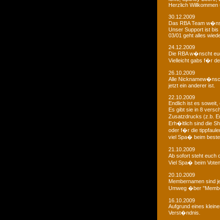
Herzlich Willkommen u
30.12.2009
Das RBA Team w�nscht
Unser Support ist bis 
03/01 geht alles wied
24.12.2009
Die RBA w�nscht euc
Vielleicht gabs f�r d
26.10.2009
Alle Nicknamew�nsche
jetzt ein anderer ist.
22.10.2009
Endlich ist es soweit, 
Es gibt sie in 8 ver
Zusatzdrucks (z.b. 
Erh�ltlich sind die Sh
oder f�r die tippfaule
viel Spa� beim bestel
21.10.2009
Ab sofort steht euch
Viel Spa� beim Voten
20.10.2009
Membernamen sind je
Umweg �ber "Membe
16.10.2009
Aufgrund eines klein
Verst�ndnis.