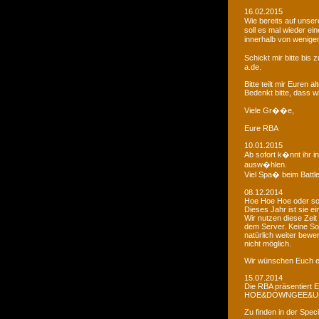
16.02.2015
Wie bereits auf uns
soll es mal wieder e
innerhalb von wenigen
Schickt mir bitte bi
a.de.
Bitte teilt mir Euren
Bedenkt bitte, dass w
Viele Gr��e,
Eure RBA
10.01.2015
Ab sofort k�nnt ihr 
ausw�hlen.
Viel Spa� beim Battl
08.12.2014
Hoe Hoe Hoe oder so.
Dieses Jahr ist sie e
Wir nutzen diese Zeit
dem Server. Keine Sor
natürlich weiter bewer
nicht möglich.
Wir wünschen Euch e
15.07.2014
Die RBA präsentiert 
HOE&DOWNGEE&U
Zu finden in der Spec