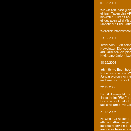
01.03.2007
Wir wissen, dass jede
einigen Tagen den VIP
bewerten. Dieses hat 
eingetragen wird. Als
Monate auf Eure Voti
Weiterhin möchten wi
13.02.2007
Jeder von Euch sollte 
Newsletter. Die wesen
abzuarbeiten, die pla
Nickname ändern lass
30.12.2006
Ich möchte Euch heut
Rutsch wünschen. Wir 
Januar werden wir noc
und sauft net zu viel ;
22.12.2006
Die RBA wünscht Euch
findet Ihr im RBA Fo
Euch, schaut einfach
seinem burner Mixtap
21.12.2006
Es wird mal wieder Ze
etliche Battles länge
den Membervotings fun
mehreren Fakeaccount