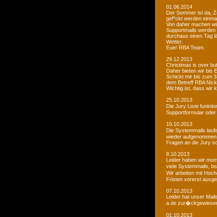
01.06.2014
Der Sommer ist da, Ze
gef*ckt werden einma
Von daher machen wi
Supportmails werden n
durchaus einen Tag l
Wetter.
Euer RBA Team.
29.12.2013
Christimas is over but w
Daher bieten wir bis
Schickt mir bis zum 
dem Betreff RBA Nic
Wichtig ist, dass wi
25.10.2013
Die Jury Liste funkti
Supportformular oder 
19.10.2013
Die Systemmails laufe
wieder aufgenommen
Fragen an die Jury sol
8.10.2013
Leider haben wir mome
viele Systemmails, b
Wir arbeiten mit Hoch
Fristen vorerst ausge
07.10.2013
Leider hat unser Mai
a.de zur�ckgewiesen. 
01.10.2013