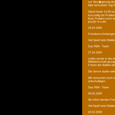
zur Verz�gerung der
bitte nicht jeden Tag
Stand heute 14:00 wur
kurzzeitig ein Proble
Euer Problem noch ni
jury@r-b-a.de!
29.04.2009
Fristüberschreitunge
Viel Spaß beim Battle
Das RBA - Team
27.04.2009
Leider wurde in den 
Mitleidenschaft gezo
Fristen der Battles b
Die Server laufen wied
Wir wünschen euch we
entschuldigen.
Das RBA - Team
08.02.2009
Ab sofort werden Fri
Viel Spaß beim Battle
04.02.2009