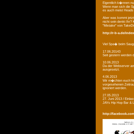
Eigentlich k�nnen nu
Wenn man sich die Sp
es auch meist Heads R
Aber was kommt jetzt
nicht sein denkt Ihr?
"Mixtake" von TakeDi
http://r-b-a.de/ind
Viel Spa� beim Saug
17.06.20143
Seit gestern werden d
10.06.2013
Da der Webserver am W
ausgesetzt.
4.06.2013
Wir m�chten euch hie
vorgesehenen Zeitrau
ignoriert werden.
27.05.2013
27. Juni 2013 / Einla
JAYs Hip Hop Bar &
http://facebook.co