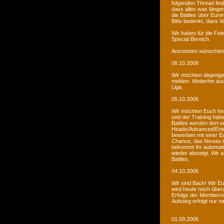
folgenden Thread fin
dass alles was länger
die Battles über Eur
Bitte bedenkt, dass V
Wir haben für die Fei
Special Bereich.
Ansonsten wünschen 
06.10.2006
Wir möchten diejenige
melden. Weiterhin auc
Liga.
05.10.2006
Wir möchten Euch he
und der Training habe
Battles werden dort w
Heads/Advanced/Entr
bewerben mit einer Eu
Chance, das Niveau in
bekommt Ihr automatis
wieder absteigt. Wir
Battles.
04.10.2006
Wir sind Back! Wir Euc
wird heute noch übera
Erfolgs der Membervot
Aufstieg erfolgt nur 
01.09.2006