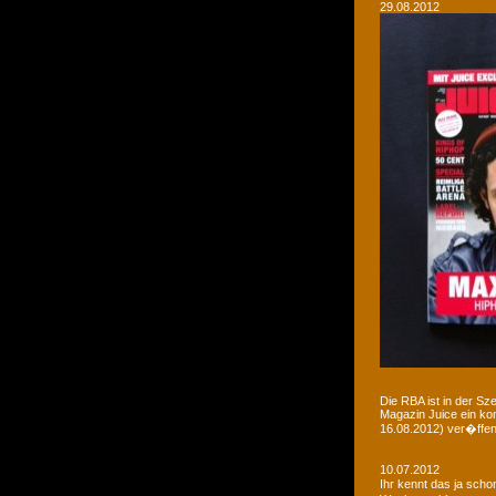
29.08.2012
Die RBA ist in der Sz
Magazin Juice ein ko
16.08.2012) ver�ffent
10.07.2012
Ihr kennt das ja sch