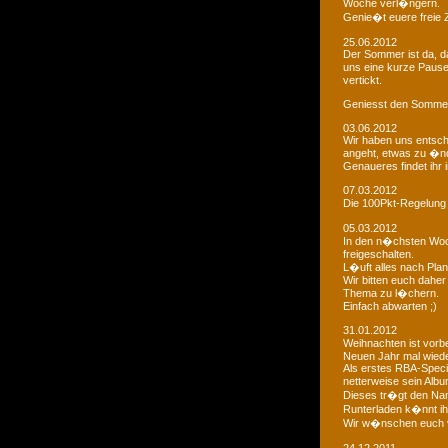
Woche verl�ngern.
Genie�t euere freie
25.06.2012
Der Sommer ist da, da
uns eine kurze Paus
vertickt.
Geniesst den Sommer
03.06.2012
Wir haben uns entsch
angeht, etwas zu �n
Genaueres findet ihr 
07.03.2012
Die 100Pkt-Regelung
05.03.2012
In den n�chsten Woc
freigeschalten.
L�uft alles nach Pla
Wir bitten euch dahe
Thema zu l�chern.
Einfach abwarten ;)
31.01.2012
Weihnachten ist vorb
Neuen Jahr mal wiede
Als erstes RBA-Speci
netterweise sein Albu
Dieses tr�gt den Na
Runterladen k�nnt ih
Wir w�nschen euch 