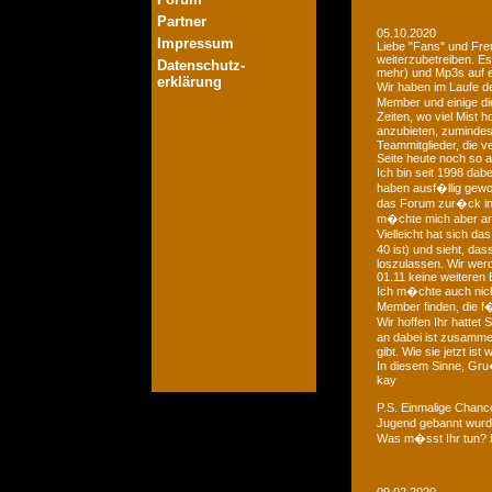
Partner
05.10.2020
Impressum
Liebe "Fans" und Fre
weiterzubetreiben. Es
Datenschutz-
mehr) und Mp3s auf e
erklärung
Wir haben im Laufe der
Member und einige di
Zeiten, wo viel Mist 
anzubieten, zumindest
Teammitglieder, die v
Seite heute noch so a
Ich bin seit 1998 dab
haben ausf�llig gewo
das Forum zur�ck in d
m�chte mich aber an 
Vielleicht hat sich 
40 ist) und sieht, das
loszulassen. Wir we
01.11 keine weiteren 
Ich m�chte auch nich
Member finden, die f�
Wir hoffen Ihr hattet
an dabei ist zusamme
gibt. Wie sie jetzt is
In diesem Sinne, Gr
kay
P.S. Einmalige Chan
Jugend gebannt wurde
Was m�sst Ihr tun? 