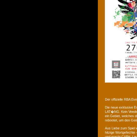
Der offizielle RBA E
Die neue exklusive 
LAT�NG. Kein Veedel 
ein Gebiet, welches d
rebootet, um den Gei
Aus Liebe zum Spiel w
hitzige Wortgefechte 
und macht CA$H. Laus