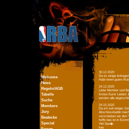
30.12.2020
Da es einige Anfrage
Welcome
Habt einen guten Ruts
News
24.12.2020
Regeln/AGB
Liebe Member und Bat
Tabelle
Kreise Eurer Lieben.
werden alle abgeschl
Suche
29.10.2020
Members
Da ich seit einiger Z
Jury
Abschlussbattle mac
verschieben wir den 
Beatecke
hoffe das ist in Eurem
Special
Viel Spa�,
kay
Forum