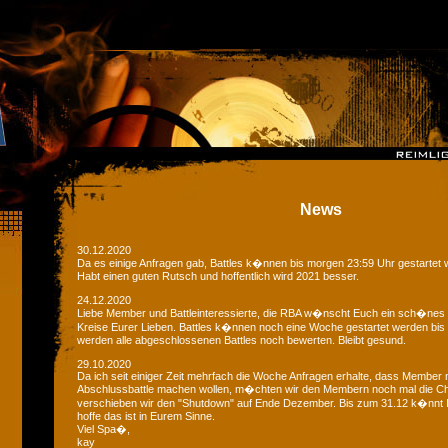
News
30.12.2020
Da es einige Anfragen gab, Battles k�nnen bis morgen 23:59 Uhr gestartet 
Habt einen guten Rutsch und hoffentlich wird 2021 besser.
24.12.2020
Liebe Member und Battleinteressierte, die RBA w�nscht Euch ein sch�nes
Kreise Eurer Lieben. Battles k�nnen noch eine Woche gestartet werden bis
werden alle abgeschlossenen Battles noch bewerten. Bleibt gesund.
29.10.2020
Da ich seit einiger Zeit mehrfach die Woche Anfragen erhalte, dass Member 
Abschlussbattle machen wollen, m�chten wir den Membern noch mal die C
verschieben wir den "Shutdown" auf Ende Dezember. Bis zum 31.12 k�nnt Ih
hoffe das ist in Eurem Sinne.
Viel Spa�,
kay