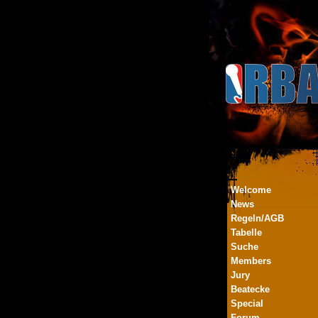
Welcome
News
Regeln/AGB
Tabelle
Suche
Members
Jury
Beatecke
Special
Forum