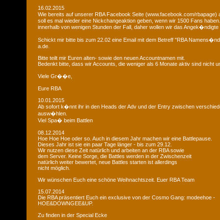
16.02.2015
Wie bereits auf unserer RBA Facebook Seite (www.facebook.com/rbapage)
soll es mal wieder eine Nickchangeaktion geben, wenn wir 1500 Fans haben
innerhalb von wenigen Stunden der Fall, daher wollen wir das Angek�ndigte 
Schickt mir bitte bis zum 22.02 eine Email mit dem Betreff "RBA Namens�n
a.de.
Bitte teilt mir Euren alten- sowie den neuen Accountnamen mit.
Bedenkt bitte, dass wir Accounts, die weniger als 6 Monate aktiv sind nicht
Viele Gr��e,
Eure RBA
10.01.2015
Ab sofort k�nnt ihr in den Heads der Adv und der Entry zwischen verschie
ausw�hlen.
Viel Spa� beim Battlen
08.12.2014
Hoe Hoe Hoe oder so. Auch in diesem Jahr machen wir eine Battlepause.
Dieses Jahr ist sie ein paar Tage länger - bis zum 29.12.
Wir nutzen diese Zeit natürlich und arbeiten an der RBA sowie
dem Server. Keine Sorge, die Battles werden in der Zwischenzeit
natürlich weiter bewertet, neue Battles starten ist allerdings
nicht möglich.
Wir wünschen Euch eine schöne Weihnachtszeit. Euer RBA Team
15.07.2014
Die RBA präsentiert Euch ein exclusive von der Cosmo Gang: modeehoe -
HOE&DOWNGEE&UP.
Zu finden in der Special Ecke