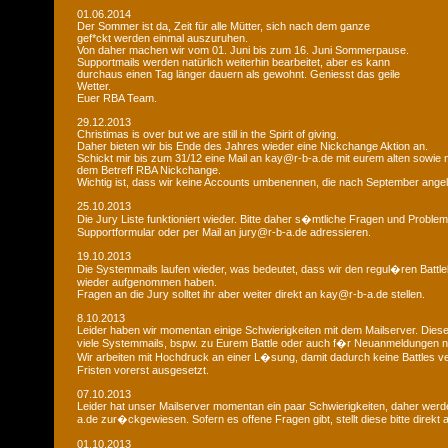
01.06.2014
Der Sommer ist da, Zeit für alle Mütter, sich nach dem ganze
gef*ckt werden einmal auszuruhen.
Von daher machen wir vom 01. Juni bis zum 16. Juni Sommerpause.
Supportmails werden natürlich weiterhin bearbeitet, aber es kann
durchaus einen Tag länger dauern als gewohnt. Geniesst das geile
Wetter.
Euer RBA Team.
29.12.2013
Christimas is over but we are still in the Spirit of giving.
Daher bieten wir bis Ende des Jahres wieder eine Nickchange Aktion an.
Schickt mir bis zum 31/12 eine Mail an kay@r-b-a.de mit eurem alten sowi
dem Betreff RBA Nickchange.
Wichtig ist, dass wir keine Accounts umbenennen, die nach September ange
25.10.2013
Die Jury Liste funktioniert wieder. Bitte daher s�mtliche Fragen und Probl
Supportformular oder per Mail an jury@r-b-a.de adressieren.
19.10.2013
Die Systemmails laufen wieder, was bedeutet, dass wir den regul�ren Battlebe
wieder aufgenommen haben.
Fragen an die Jury solltet ihr aber weiter direkt an kay@r-b-a.de stellen.
8.10.2013
Leider haben wir momentan einige Schwierigkeiten mit dem Mailserver. Diese
viele Systemmails, bspw. zu Eurem Battle oder auch f�r Neuanmeldungen n
Wir arbeiten mit Hochdruck an einer L�sung, damit dadurch keine Battles ver
Fristen vorerst ausgesetzt.
07.10.2013
Leider hat unser Mailserver momentan ein paar Schwierigkeiten, daher wer
a.de zur�ckgewiesen. Sofern es offene Fragen gibt, stellt diese bitte direkt
01.10.2013