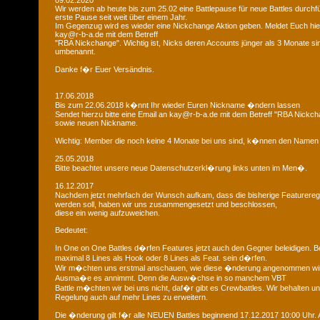
09.02.2020
Wir werden ab heute bis zum 25.02 eine Battlepause für neue Battles durchfü
erste Pause seit weit über einem Jahr.
Im Gegenzug wird es wieder eine Nickchange Aktion geben. Meldet Euch hier
kay@r-b-a.de mit dem Betreff
"RBA Nickchange". Wichtig ist, Nicks deren Accounts jünger als 3 Monate si
umbenannt.
Danke f�r Euer Versändnis.
17.06.2018
Bis zum 22.06.2018 k�nnt Ihr wieder Euren Nickname �ndern lassen
Sendet hierzu bitte eine Email an kay@r-b-a.de mit dem Betreff "RBA Nickch
sowie neuen Nickname.
Wichtig: Member die noch keine 4 Monate bei uns sind, k�nnen den Namen
25.05.2018
Bitte beachtet unsere neue Datenschutzerkl�rung links unten im Men�.
16.12.2017
Nachdem jetzt mehrfach der Wunsch aufkam, dass die bisherige Featurere
werden soll, haben wir uns zusammengesetzt und beschlossen,
diese ein wenig aufzuweichen.
Bedeutet:
In One on One Battles d�rfen Features jetzt auch den Gegner beleidigen. B
maximal 8 Lines als Hook oder 8 Lines als Feat. sein d�rfen.
Wir m�chten uns erstmal anschauen, wie diese �nderung angenommen wi
Ausma�e es annimmt. Denn die Ausw�chse in so manchem VBT
Battle m�chten wir bei uns nicht, daf�r gibt es Crewbattles. Wir behalten uns
Regelung auch auf mehr Lines zu erweitern.
Die �nderung gilt f�r alle NEUEN Battles beginnend 17.12.2017 10:00 Uhr. A