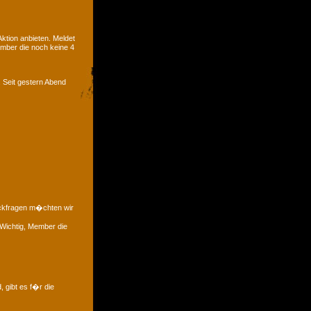
tion anbieten. Meldet
ember die noch keine 4
. Seit gestern Abend
�ckfragen m�chten wir
 Wichtig, Member die
, gibt es f�r die