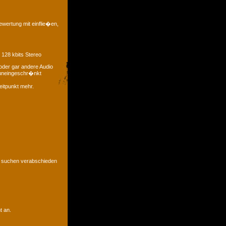
ewertung mit einflie�en,
 128 kbits Stereo
oder gar andere Audio
t uneingeschr�nkt
eitpunkt mehr.
u suchen verabschieden
t an.