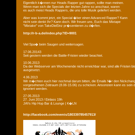
Eigentlich k�nnen nur Heads Rapper gut rappen, sollte man meinen.
Wenn man sich die Specials der letzten Jahre so anschaut, waren
es auch meist Heads Rappers, die uns tolle Musik geliefert werden.
Aber was kommt jetzt, ein Special �ber einen Advanced Rapper? Kann
nicht sein denkt Ihr? Kann doch. Wir freuen uns, Euch das Mixtape
"Mixtake" von TakeDieEinz pr�sentieren zu d�rfen.
http://r-b-a.de/index.php?ID=9001
Viel Spa� beim Saugen und weitersagen.
17.06.20143
Seit gestern werden die Battle-Fristen wieder beachtet.
10.06.2013
Da der Webserver am Wochenende nicht erreichbar war, sind alle Fristen bis
ausgesetzt.
4.06.2013
Wir m�chten euch hier nochmal darum bitten, die Emails f�r den Nickchan
vorgesehenen Zeitraum (8.06-15.06) zu schicken. Ansonsten kann es sein d
ignoriert werden.
27.05.2013
27. Juni 2013 / Einlass 19h
JAYs Hip Hop Bar & Lounge | K�LN
http://facebook.com/events/180339785457913/