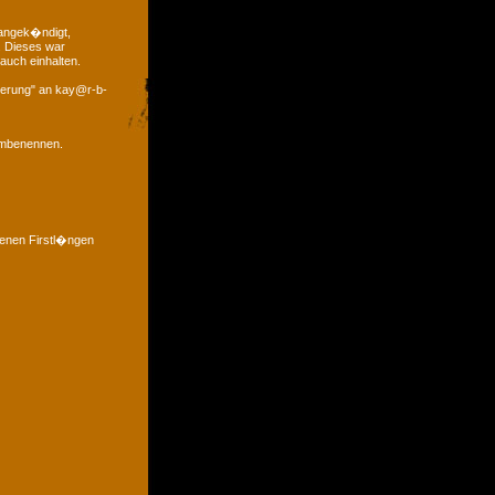
 angek�ndigt,
. Dieses war
auch einhalten.
derung" an kay@r-b-
 umbenennen.
denen Firstl�ngen