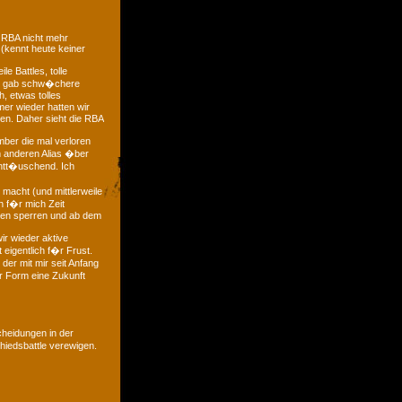
 RBA nicht mehr
 (kennt heute keiner
e Battles, tolle
 es gab schw�chere
, etwas tolles
mer wieder hatten wir
ten. Daher sieht die RBA
mber die mal verloren
m anderen Alias �ber
entt�uschend. Ich
macht (und mittlerweile
ch f�r mich Zeit
gen sperren und ab dem
ir wieder aktive
 eigentlich f�r Frust.
der mit mir seit Anfang
r Form eine Zukunft
heidungen in der
iedsbattle verewigen.