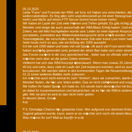
05.10.2020
Liebe "Fans" und Freunde der RBA, wir bzw. ich haben uns entschieden, die
weiterzubetreiben. Es fing alles sehr unprofessionell an mit einer Newsgroup
mehr) und Mp3s auf einem FTP Server (kennt heute keiner mehr).
Wir haben im Laufe der Zeit viele H�hen und Tiefen gehabt. Es gab richtig geil
Member und einige die auch ausserhalb der RBA Blase Erfolg hatten. Und
Zeiten, wo viel Mist hochgeladen wurde usw. Leider ist mein eigener Anspruch
anzubieten, zumindest aus Weiterentwicklungssicht nicht erf�llt worden. Im
Teammitglieder, die verschollen sind, die keine Zeit oder keine Lust mehr hat
Seite heute noch so aus, wie sie Anfang der 2000 aussieht.
Ich bin seit 1998 dabei und hatte viel viel Spa�, oft auch viel Frust wenn Me
haben ausf�llig geworden sind, jemand der einen Ban hatte sich unter eine
das Forum zur�ck in die Jury gesnitched hat... leider war es oftmals sehr 
m�chte mich aber an die guten Zeiten erinnern.
Vielleicht hat sich das RBA Konzept �berdauert. Wenn man sowas 20 Jahre 
40 ist) und sieht, dass viele im Laufe der Zeit loslassen konnten, wird es au
loszulassen. Wir werden daher in den kommenden Tagen die Neuanmeldun
01.11 keine weiteren Battles mehr zulassen.
Ich m�chte auch nicht einmal im Jahr "drohen", dass wir zumachen, damit w
Member finden, die f�r uns Voten wollen. Das ist nicht zielf�hrend und sorgt
Wir hoffen Ihr hattet Spa�. Ich hatte es. Ich werde mich demn�chst mit tho, 
an dabei ist zusammensetzen und besprechen, ob es f�r die RBA in andere
gibt. Wie sie jetzt ist wird es das nicht mehr geben.
In diesem Sinne, Gru�
kay
P.S. Einmalige Chance f�r gebannte User. Wer aufgrund von dummen Entsc
Jugend gebannt wurde, kann, wenn er es m�chte sich noch mit einem Absch
Was m�sst Ihr tun? Mail an kay@r-b-a.de