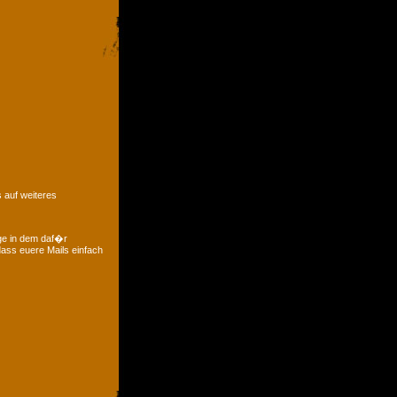
 auf weiteres
ge in dem daf�r
ass euere Mails einfach