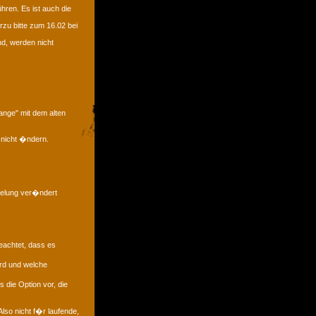
hren. Es ist auch die
zu bitte zum 16.02 bei
nd, werden nicht
ange" mit dem alten
 nicht �ndern.
gelung ver�ndert
eachtet, dass es
rd und welche
 die Option vor, die
lso nicht f�r laufende,