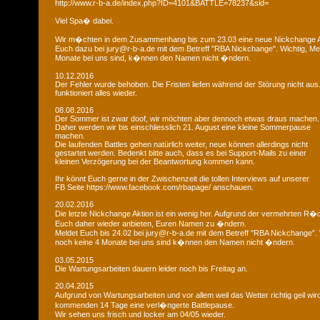
http://www.r-b-a.de/index.php?ID=4101&BATTLE=78237&sid=
Viel Spa� dabei.
Wir m�chten in dem Zusammenhang bis zum 23.03 eine neue Nickchange Ak
Euch dazu bei jury@r-b-a.de mit dem Betreff "RBA Nickchange". Wichtig, M
Monate bei uns sind, k�nnen den Namen nicht �ndern.
10.12.2016
Der Fehler wurde behoben. Die Fristen liefen während der Störung nicht aus
funktioniert alles wieder.
08.08.2016
Der Sommer ist zwar doof, wir möchten aber dennoch etwas draus machen.
Daher werden wir bis einschliesslich 21. August eine kleine Sommerpause
machen.
Die laufenden Battles gehen natürlich weiter, neue können allerdings nicht
gestartet werden. Bedenkt bitte auch, dass es bei Support-Mails zu einer
kleinen Verzögerung bei der Beantwortung kommen kann.
Ihr könnt Euch gerne in der Zwischenzeit die tollen Interviews auf unserer
FB Seite https://www.facebook.com/rbapage/ anschauen.
20.02.2016
Die letzte Nickchange Aktion ist ein wenig her. Aufgrund der vermehrten R
Euch daher wieder anbieten, Euren Namen zu �ndern.
Meldet Euch bis 24.02 bei jury@r-b-a.de mit dem Betreff "RBA Nickchange".
noch keine 4 Monate bei uns sind k�nnen den Namen nicht �ndern.
03.05.2015
Die Wartungsarbeiten dauern leider noch bis Freitag an.
20.04.2015
Aufgrund von Wartungsarbeiten und vor allem weil das Wetter richtig geil wird
kommenden 14 Tage eine verl�ngerte Battlepause.
Wir sehen uns frisch und locker am 04/05 wieder.