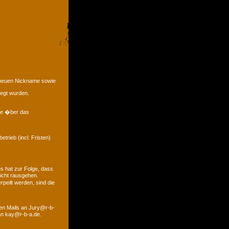
e neuen Nickname sowie
legt wurden.
eme �ber das
trieb (incl. Fristen)
s hat zur Folge, dass
icht rausgehen.
peilt werden, sind die
den Mails an Jury@r-b-
 an kay@r-b-a.de.