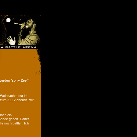
werden (sorry Zee4).
 Weihnachtsfest im
 zum 31.12 abends, wir
noch ein
hance geben. Daher
r noch battlen. Ich