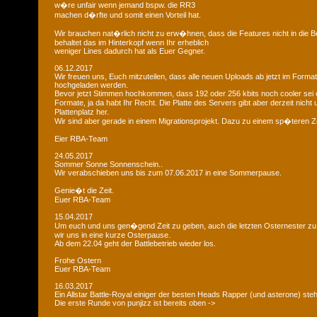
w�re unfair wenn jemand bspw. die RR3
machen d�rfte und somit einen Vorteil hat.
Wir brauchen nat�rlich nicht zu erw�hnen, dass die Features nicht in die B
behaltet das im Hinterkopf wenn Ihr erheblich
weniger Lines dadurch hat als Euer Gegner.
06.12.2017
Wir freuen uns, Euch mitzuteilen, dass alle neuen Uploads ab jetzt im Format
hochgeladen werden.
Bevor jetzt Stimmen hochkommen, dass 192 oder 256 kbits noch cooler sei 
Formate, ja da habt Ihr Recht. Die Platte des Servers gibt aber derzeit nich
Plattenplatz her.
Wir sind aber gerade in einem Migrationsprojekt. Dazu zu einem sp�teren Z
Eier RBA-Team
24.05.2017
Sommer Sonne Sonnenschein..
Wir verabschieben uns bis zum 07.06.2017 in eine Sommerpause.
Genie�t die Zeit.
Euer RBA-Team
15.04.2017
Um euch und uns gen�gend Zeit zu geben, auch die letzten Osternester z
wir uns in eine kurze Osterpause.
Ab dem 22.04 geht der Battlebetrieb wieder los.
Frohe Ostern
Euer RBA-Team
16.03.2017
Ein Allstar Battle-Royal einiger der besten Heads Rapper (und asterone) steh
Die erste Runde von punjizz ist bereits oben ->