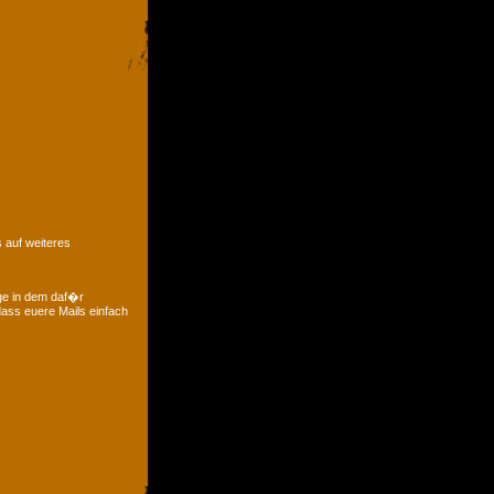
 auf weiteres
ge in dem daf�r
ass euere Mails einfach