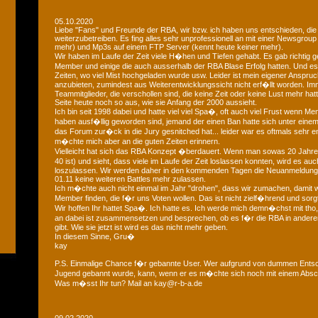
05.10.2020
Liebe "Fans" und Freunde der RBA, wir bzw. ich haben uns entschieden, die
weiterzubetreiben. Es fing alles sehr unprofessionell an mit einer Newsgroup
mehr) und Mp3s auf einem FTP Server (kennt heute keiner mehr).
Wir haben im Laufe der Zeit viele H�hen und Tiefen gehabt. Es gab richtig geil
Member und einige die auch ausserhalb der RBA Blase Erfolg hatten. Und
Zeiten, wo viel Mist hochgeladen wurde usw. Leider ist mein eigener Anspruch
anzubieten, zumindest aus Weiterentwicklungssicht nicht erf�llt worden. Im
Teammitglieder, die verschollen sind, die keine Zeit oder keine Lust mehr hat
Seite heute noch so aus, wie sie Anfang der 2000 aussieht.
Ich bin seit 1998 dabei und hatte viel viel Spa�, oft auch viel Frust wenn Me
haben ausf�llig geworden sind, jemand der einen Ban hatte sich unter eine
das Forum zur�ck in die Jury gesnitched hat... leider war es oftmals sehr 
m�chte mich aber an die guten Zeiten erinnern.
Vielleicht hat sich das RBA Konzept �berdauert. Wenn man sowas 20 Jahre 
40 ist) und sieht, dass viele im Laufe der Zeit loslassen konnten, wird es au
loszulassen. Wir werden daher in den kommenden Tagen die Neuanmeldun
01.11 keine weiteren Battles mehr zulassen.
Ich m�chte auch nicht einmal im Jahr "drohen", dass wir zumachen, damit w
Member finden, die f�r uns Voten wollen. Das ist nicht zielf�hrend und sorgt
Wir hoffen Ihr hattet Spa�. Ich hatte es. Ich werde mich demn�chst mit tho, 
an dabei ist zusammensetzen und besprechen, ob es f�r die RBA in andere
gibt. Wie sie jetzt ist wird es das nicht mehr geben.
In diesem Sinne, Gru�
kay
P.S. Einmalige Chance f�r gebannte User. Wer aufgrund von dummen Entsc
Jugend gebannt wurde, kann, wenn er es m�chte sich noch mit einem Absch
Was m�sst Ihr tun? Mail an kay@r-b-a.de