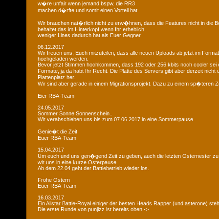
w�re unfair wenn jemand bspw. die RR3
machen d�rfte und somit einen Vorteil hat.
Wir brauchen nat�rlich nicht zu erw�hnen, dass die Features nicht in die B
behaltet das im Hinterkopf wenn Ihr erheblich
weniger Lines dadurch hat als Euer Gegner.
06.12.2017
Wir freuen uns, Euch mitzuteilen, dass alle neuen Uploads ab jetzt im Format
hochgeladen werden.
Bevor jetzt Stimmen hochkommen, dass 192 oder 256 kbits noch cooler sei 
Formate, ja da habt Ihr Recht. Die Platte des Servers gibt aber derzeit nich
Plattenplatz her.
Wir sind aber gerade in einem Migrationsprojekt. Dazu zu einem sp�teren Z
Eier RBA-Team
24.05.2017
Sommer Sonne Sonnenschein..
Wir verabschieben uns bis zum 07.06.2017 in eine Sommerpause.
Genie�t die Zeit.
Euer RBA-Team
15.04.2017
Um euch und uns gen�gend Zeit zu geben, auch die letzten Osternester z
wir uns in eine kurze Osterpause.
Ab dem 22.04 geht der Battlebetrieb wieder los.
Frohe Ostern
Euer RBA-Team
16.03.2017
Ein Allstar Battle-Royal einiger der besten Heads Rapper (und asterone) steh
Die erste Runde von punjizz ist bereits oben ->