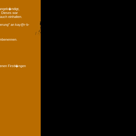
 angek�ndigt,
. Dieses war
auch einhalten.
derung" an kay@r-b-
 umbenennen.
denen Firstl�ngen