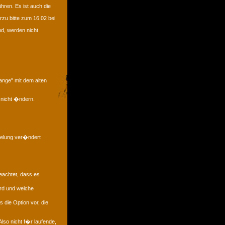
hren. Es ist auch die
zu bitte zum 16.02 bei
nd, werden nicht
ange" mit dem alten
 nicht �ndern.
gelung ver�ndert
eachtet, dass es
rd und welche
 die Option vor, die
lso nicht f�r laufende,