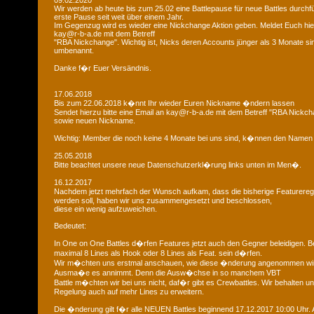
09.02.2020
Wir werden ab heute bis zum 25.02 eine Battlepause für neue Battles durchfü
erste Pause seit weit über einem Jahr.
Im Gegenzug wird es wieder eine Nickchange Aktion geben. Meldet Euch hier
kay@r-b-a.de mit dem Betreff
"RBA Nickchange". Wichtig ist, Nicks deren Accounts jünger als 3 Monate si
umbenannt.
Danke f�r Euer Versändnis.
17.06.2018
Bis zum 22.06.2018 k�nnt Ihr wieder Euren Nickname �ndern lassen
Sendet hierzu bitte eine Email an kay@r-b-a.de mit dem Betreff "RBA Nickch
sowie neuen Nickname.
Wichtig: Member die noch keine 4 Monate bei uns sind, k�nnen den Namen
25.05.2018
Bitte beachtet unsere neue Datenschutzerkl�rung links unten im Men�.
16.12.2017
Nachdem jetzt mehrfach der Wunsch aufkam, dass die bisherige Featurere
werden soll, haben wir uns zusammengesetzt und beschlossen,
diese ein wenig aufzuweichen.
Bedeutet:
In One on One Battles d�rfen Features jetzt auch den Gegner beleidigen. B
maximal 8 Lines als Hook oder 8 Lines als Feat. sein d�rfen.
Wir m�chten uns erstmal anschauen, wie diese �nderung angenommen wi
Ausma�e es annimmt. Denn die Ausw�chse in so manchem VBT
Battle m�chten wir bei uns nicht, daf�r gibt es Crewbattles. Wir behalten uns
Regelung auch auf mehr Lines zu erweitern.
Die �nderung gilt f�r alle NEUEN Battles beginnend 17.12.2017 10:00 Uhr. A