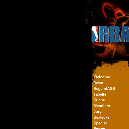
Welcome
News
Regeln/AGB
Tabelle
Suche
Members
Jury
Beatecke
Special
Forum