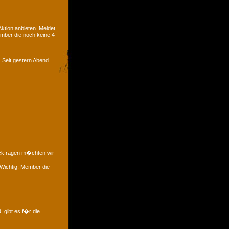
tion anbieten. Meldet
ember die noch keine 4
. Seit gestern Abend
�ckfragen m�chten wir
 Wichtig, Member die
, gibt es f�r die