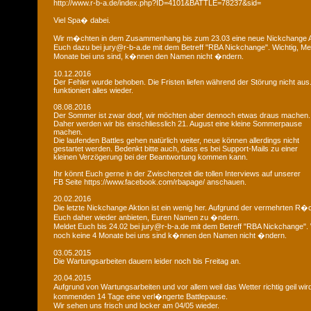
http://www.r-b-a.de/index.php?ID=4101&BATTLE=78237&sid=
Viel Spa� dabei.
Wir m�chten in dem Zusammenhang bis zum 23.03 eine neue Nickchange Ak
Euch dazu bei jury@r-b-a.de mit dem Betreff "RBA Nickchange". Wichtig, M
Monate bei uns sind, k�nnen den Namen nicht �ndern.
10.12.2016
Der Fehler wurde behoben. Die Fristen liefen während der Störung nicht aus
funktioniert alles wieder.
08.08.2016
Der Sommer ist zwar doof, wir möchten aber dennoch etwas draus machen.
Daher werden wir bis einschliesslich 21. August eine kleine Sommerpause
machen.
Die laufenden Battles gehen natürlich weiter, neue können allerdings nicht
gestartet werden. Bedenkt bitte auch, dass es bei Support-Mails zu einer
kleinen Verzögerung bei der Beantwortung kommen kann.
Ihr könnt Euch gerne in der Zwischenzeit die tollen Interviews auf unserer
FB Seite https://www.facebook.com/rbapage/ anschauen.
20.02.2016
Die letzte Nickchange Aktion ist ein wenig her. Aufgrund der vermehrten R
Euch daher wieder anbieten, Euren Namen zu �ndern.
Meldet Euch bis 24.02 bei jury@r-b-a.de mit dem Betreff "RBA Nickchange".
noch keine 4 Monate bei uns sind k�nnen den Namen nicht �ndern.
03.05.2015
Die Wartungsarbeiten dauern leider noch bis Freitag an.
20.04.2015
Aufgrund von Wartungsarbeiten und vor allem weil das Wetter richtig geil wird
kommenden 14 Tage eine verl�ngerte Battlepause.
Wir sehen uns frisch und locker am 04/05 wieder.