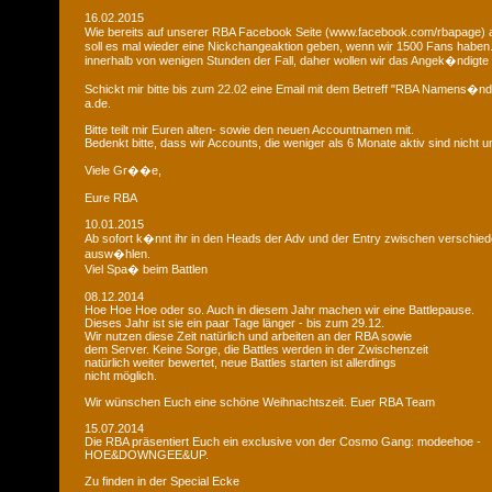
16.02.2015
Wie bereits auf unserer RBA Facebook Seite (www.facebook.com/rbapage)
soll es mal wieder eine Nickchangeaktion geben, wenn wir 1500 Fans haben
innerhalb von wenigen Stunden der Fall, daher wollen wir das Angek�ndigte 
Schickt mir bitte bis zum 22.02 eine Email mit dem Betreff "RBA Namens�n
a.de.
Bitte teilt mir Euren alten- sowie den neuen Accountnamen mit.
Bedenkt bitte, dass wir Accounts, die weniger als 6 Monate aktiv sind nicht
Viele Gr��e,
Eure RBA
10.01.2015
Ab sofort k�nnt ihr in den Heads der Adv und der Entry zwischen verschie
ausw�hlen.
Viel Spa� beim Battlen
08.12.2014
Hoe Hoe Hoe oder so. Auch in diesem Jahr machen wir eine Battlepause.
Dieses Jahr ist sie ein paar Tage länger - bis zum 29.12.
Wir nutzen diese Zeit natürlich und arbeiten an der RBA sowie
dem Server. Keine Sorge, die Battles werden in der Zwischenzeit
natürlich weiter bewertet, neue Battles starten ist allerdings
nicht möglich.
Wir wünschen Euch eine schöne Weihnachtszeit. Euer RBA Team
15.07.2014
Die RBA präsentiert Euch ein exclusive von der Cosmo Gang: modeehoe -
HOE&DOWNGEE&UP.
Zu finden in der Special Ecke