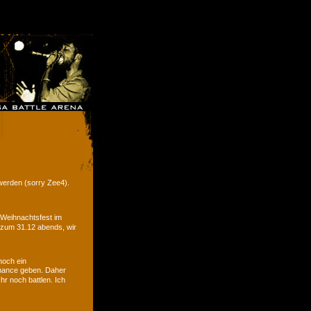
werden (sorry Zee4).
 Weihnachtsfest im
 zum 31.12 abends, wir
noch ein
hance geben. Daher
r noch battlen. Ich