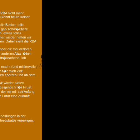
 RBA nicht mehr
 (kennt heute keiner
e Battles, tolle
 es gab schw�chere
, etwas tolles
mer wieder hatten wir
ten. Daher sieht die RBA
mber die mal verloren
m anderen Alias �ber
entt�uschend. Ich
macht (und mittlerweile
ch f�r mich Zeit
gen sperren und ab dem
ir wieder aktive
 eigentlich f�r Frust.
der mit mir seit Anfang
r Form eine Zukunft
heidungen in der
iedsbattle verewigen.