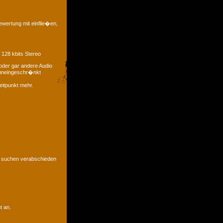
ewertung mit einflie�en,
 128 kbits Stereo
oder gar andere Audio
t uneingeschr�nkt
eitpunkt mehr.
u suchen verabschieden
t an.