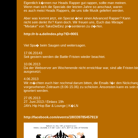
Eigentlich k�nnen nur Heads Rapper gut rappen, sollte man meinen.
Wenn man sich die Specials der letzten Jahre so anschaut, waren
es auch meist Heads Rappers, die uns tolle Musik geliefert werden.
Aber was kommt jetzt, ein Special �ber einen Advanced Rapper? Kann
nicht sein denkt Ihr? Kann doch. Wir freuen uns, Euch das Mixtape
"Mixtake" von TakeDieEinz pr�sentieren zu d�rfen.
http://r-b-a.de/index.php?ID=9001
Viel Spa� beim Saugen und weitersagen.
17.06.20143
Seit gestern werden die Battle-Fristen wieder beachtet.
10.06.2013
Da der Webserver am Wochenende nicht erreichbar war, sind alle Fristen bis
ausgesetzt.
4.06.2013
Wir m�chten euch hier nochmal darum bitten, die Emails f�r den Nickchan
vorgesehenen Zeitraum (8.06-15.06) zu schicken. Ansonsten kann es sein d
ignoriert werden.
27.05.2013
27. Juni 2013 / Einlass 19h
JAYs Hip Hop Bar & Lounge | K�LN
http://facebook.com/events/180339785457913/