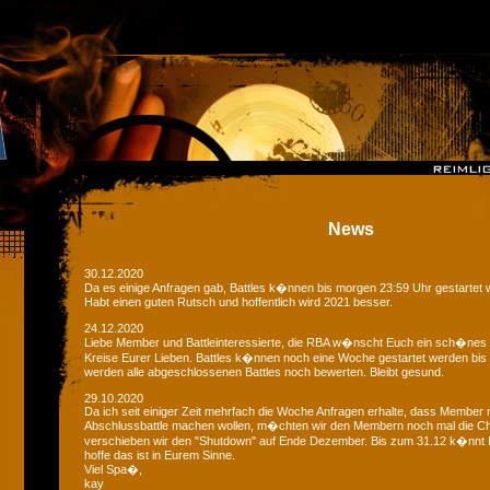
News
30.12.2020
Da es einige Anfragen gab, Battles k�nnen bis morgen 23:59 Uhr gestartet 
Habt einen guten Rutsch und hoffentlich wird 2021 besser.
24.12.2020
Liebe Member und Battleinteressierte, die RBA w�nscht Euch ein sch�nes
Kreise Eurer Lieben. Battles k�nnen noch eine Woche gestartet werden bis
werden alle abgeschlossenen Battles noch bewerten. Bleibt gesund.
29.10.2020
Da ich seit einiger Zeit mehrfach die Woche Anfragen erhalte, dass Member 
Abschlussbattle machen wollen, m�chten wir den Membern noch mal die C
verschieben wir den "Shutdown" auf Ende Dezember. Bis zum 31.12 k�nnt Ih
hoffe das ist in Eurem Sinne.
Viel Spa�,
kay