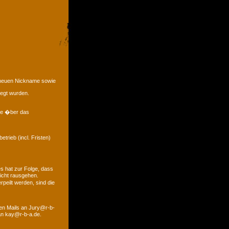
e neuen Nickname sowie
legt wurden.
eme �ber das
trieb (incl. Fristen)
s hat zur Folge, dass
icht rausgehen.
peilt werden, sind die
den Mails an Jury@r-b-
 an kay@r-b-a.de.