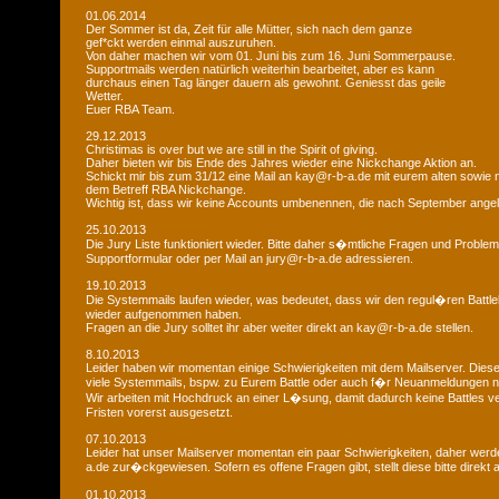
01.06.2014
Der Sommer ist da, Zeit für alle Mütter, sich nach dem ganze
gef*ckt werden einmal auszuruhen.
Von daher machen wir vom 01. Juni bis zum 16. Juni Sommerpause.
Supportmails werden natürlich weiterhin bearbeitet, aber es kann
durchaus einen Tag länger dauern als gewohnt. Geniesst das geile
Wetter.
Euer RBA Team.
29.12.2013
Christimas is over but we are still in the Spirit of giving.
Daher bieten wir bis Ende des Jahres wieder eine Nickchange Aktion an.
Schickt mir bis zum 31/12 eine Mail an kay@r-b-a.de mit eurem alten sowi
dem Betreff RBA Nickchange.
Wichtig ist, dass wir keine Accounts umbenennen, die nach September ange
25.10.2013
Die Jury Liste funktioniert wieder. Bitte daher s�mtliche Fragen und Probl
Supportformular oder per Mail an jury@r-b-a.de adressieren.
19.10.2013
Die Systemmails laufen wieder, was bedeutet, dass wir den regul�ren Battlebe
wieder aufgenommen haben.
Fragen an die Jury solltet ihr aber weiter direkt an kay@r-b-a.de stellen.
8.10.2013
Leider haben wir momentan einige Schwierigkeiten mit dem Mailserver. Diese
viele Systemmails, bspw. zu Eurem Battle oder auch f�r Neuanmeldungen n
Wir arbeiten mit Hochdruck an einer L�sung, damit dadurch keine Battles ver
Fristen vorerst ausgesetzt.
07.10.2013
Leider hat unser Mailserver momentan ein paar Schwierigkeiten, daher wer
a.de zur�ckgewiesen. Sofern es offene Fragen gibt, stellt diese bitte direkt
01.10.2013