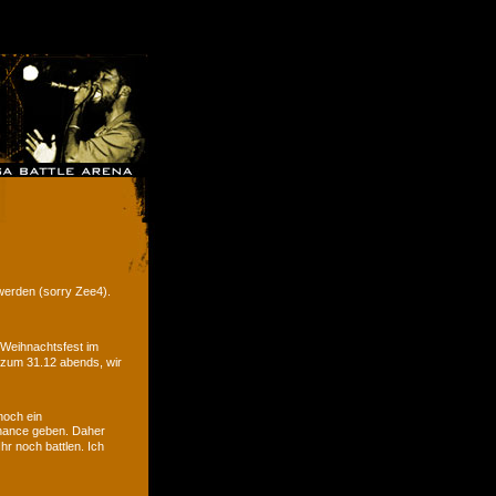
werden (sorry Zee4).
 Weihnachtsfest im
 zum 31.12 abends, wir
noch ein
hance geben. Daher
r noch battlen. Ich