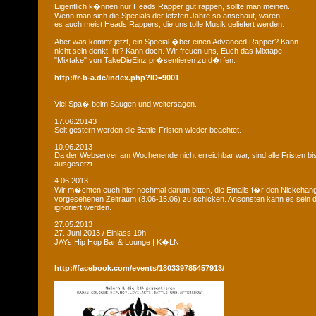
Eigentlich k�nnen nur Heads Rapper gut rappen, sollte man meinen.
Wenn man sich die Specials der letzten Jahre so anschaut, waren
es auch meist Heads Rappers, die uns tolle Musik geliefert werden.
Aber was kommt jetzt, ein Special �ber einen Advanced Rapper? Kann
nicht sein denkt Ihr? Kann doch. Wir freuen uns, Euch das Mixtape
"Mixtake" von TakeDieEinz pr�sentieren zu d�rfen.
http://r-b-a.de/index.php?ID=9001
Viel Spa� beim Saugen und weitersagen.
17.06.20143
Seit gestern werden die Battle-Fristen wieder beachtet.
10.06.2013
Da der Webserver am Wochenende nicht erreichbar war, sind alle Fristen bis
ausgesetzt.
4.06.2013
Wir m�chten euch hier nochmal darum bitten, die Emails f�r den Nickchan
vorgesehenen Zeitraum (8.06-15.06) zu schicken. Ansonsten kann es sein d
ignoriert werden.
27.05.2013
27. Juni 2013 / Einlass 19h
JAYs Hip Hop Bar & Lounge | K�LN
http://facebook.com/events/180339785457913/