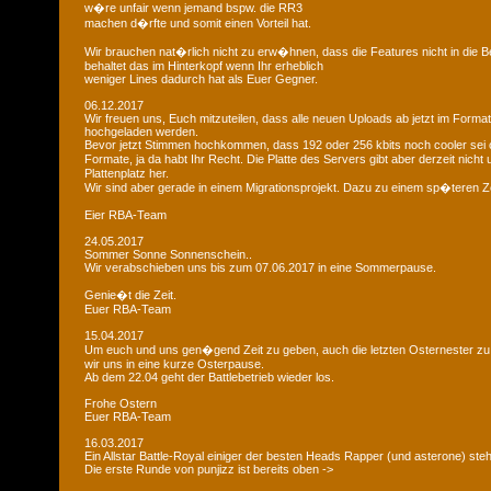
w�re unfair wenn jemand bspw. die RR3
machen d�rfte und somit einen Vorteil hat.
Wir brauchen nat�rlich nicht zu erw�hnen, dass die Features nicht in die B
behaltet das im Hinterkopf wenn Ihr erheblich
weniger Lines dadurch hat als Euer Gegner.
06.12.2017
Wir freuen uns, Euch mitzuteilen, dass alle neuen Uploads ab jetzt im Format
hochgeladen werden.
Bevor jetzt Stimmen hochkommen, dass 192 oder 256 kbits noch cooler sei 
Formate, ja da habt Ihr Recht. Die Platte des Servers gibt aber derzeit nich
Plattenplatz her.
Wir sind aber gerade in einem Migrationsprojekt. Dazu zu einem sp�teren Z
Eier RBA-Team
24.05.2017
Sommer Sonne Sonnenschein..
Wir verabschieben uns bis zum 07.06.2017 in eine Sommerpause.
Genie�t die Zeit.
Euer RBA-Team
15.04.2017
Um euch und uns gen�gend Zeit zu geben, auch die letzten Osternester z
wir uns in eine kurze Osterpause.
Ab dem 22.04 geht der Battlebetrieb wieder los.
Frohe Ostern
Euer RBA-Team
16.03.2017
Ein Allstar Battle-Royal einiger der besten Heads Rapper (und asterone) steh
Die erste Runde von punjizz ist bereits oben ->