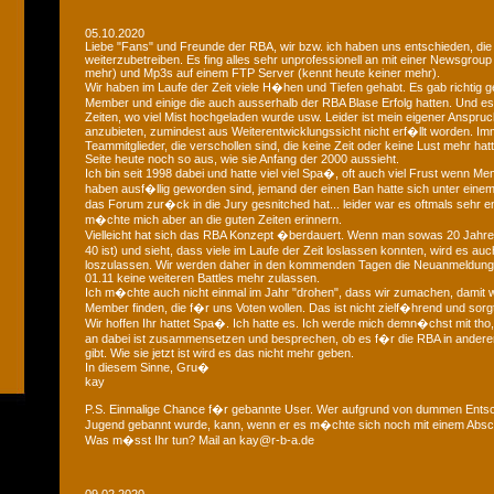
05.10.2020
Liebe "Fans" und Freunde der RBA, wir bzw. ich haben uns entschieden, die
weiterzubetreiben. Es fing alles sehr unprofessionell an mit einer Newsgroup
mehr) und Mp3s auf einem FTP Server (kennt heute keiner mehr).
Wir haben im Laufe der Zeit viele H�hen und Tiefen gehabt. Es gab richtig geil
Member und einige die auch ausserhalb der RBA Blase Erfolg hatten. Und
Zeiten, wo viel Mist hochgeladen wurde usw. Leider ist mein eigener Anspruch
anzubieten, zumindest aus Weiterentwicklungssicht nicht erf�llt worden. Im
Teammitglieder, die verschollen sind, die keine Zeit oder keine Lust mehr hat
Seite heute noch so aus, wie sie Anfang der 2000 aussieht.
Ich bin seit 1998 dabei und hatte viel viel Spa�, oft auch viel Frust wenn Me
haben ausf�llig geworden sind, jemand der einen Ban hatte sich unter eine
das Forum zur�ck in die Jury gesnitched hat... leider war es oftmals sehr 
m�chte mich aber an die guten Zeiten erinnern.
Vielleicht hat sich das RBA Konzept �berdauert. Wenn man sowas 20 Jahre 
40 ist) und sieht, dass viele im Laufe der Zeit loslassen konnten, wird es au
loszulassen. Wir werden daher in den kommenden Tagen die Neuanmeldun
01.11 keine weiteren Battles mehr zulassen.
Ich m�chte auch nicht einmal im Jahr "drohen", dass wir zumachen, damit w
Member finden, die f�r uns Voten wollen. Das ist nicht zielf�hrend und sorgt
Wir hoffen Ihr hattet Spa�. Ich hatte es. Ich werde mich demn�chst mit tho, 
an dabei ist zusammensetzen und besprechen, ob es f�r die RBA in andere
gibt. Wie sie jetzt ist wird es das nicht mehr geben.
In diesem Sinne, Gru�
kay
P.S. Einmalige Chance f�r gebannte User. Wer aufgrund von dummen Entsc
Jugend gebannt wurde, kann, wenn er es m�chte sich noch mit einem Absch
Was m�sst Ihr tun? Mail an kay@r-b-a.de