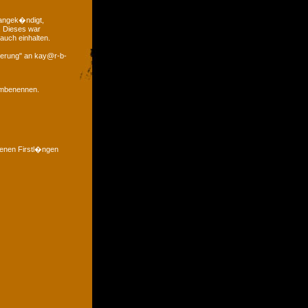
 angek�ndigt,
. Dieses war
auch einhalten.
derung" an kay@r-b-
 umbenennen.
denen Firstl�ngen