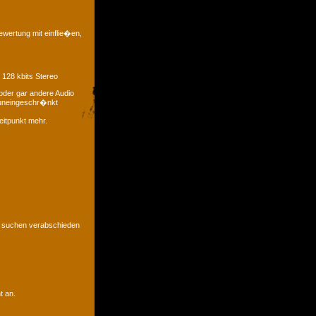
ewertung mit einflie�en,
 128 kbits Stereo
oder gar andere Audio
t uneingeschr�nkt
eitpunkt mehr.
u suchen verabschieden
t an.