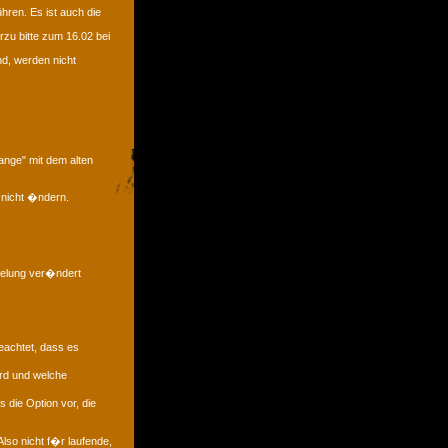
hren. Es ist auch die
zu bitte zum 16.02 bei
nd, werden nicht
ange" mit dem alten
 nicht �ndern.
gelung ver�ndert
eachtet, dass es
rd und welche
 die Option vor, die
lso nicht f�r laufende,