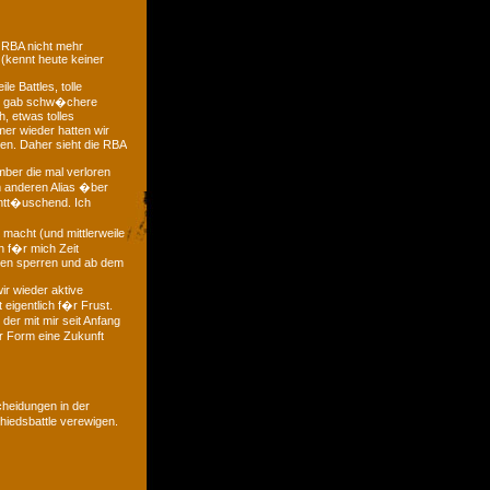
 RBA nicht mehr
 (kennt heute keiner
e Battles, tolle
 es gab schw�chere
, etwas tolles
mer wieder hatten wir
ten. Daher sieht die RBA
mber die mal verloren
m anderen Alias �ber
entt�uschend. Ich
macht (und mittlerweile
ch f�r mich Zeit
gen sperren und ab dem
ir wieder aktive
 eigentlich f�r Frust.
der mit mir seit Anfang
r Form eine Zukunft
heidungen in der
iedsbattle verewigen.