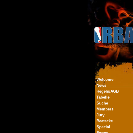
Welcome
News
Regeln/AGB
Tabelle
Suche
Members
Jury
Beatecke
Special
Forum