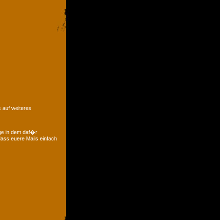
 auf weiteres
ge in dem daf�r
ass euere Mails einfach