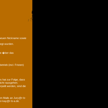
e neuen Nickname sowie
legt wurden.
eme �ber das
trieb (incl. Fristen)
s hat zur Folge, dass
icht rausgehen.
peilt werden, sind die
den Mails an Jury@r-b-
 an kay@r-b-a.de.