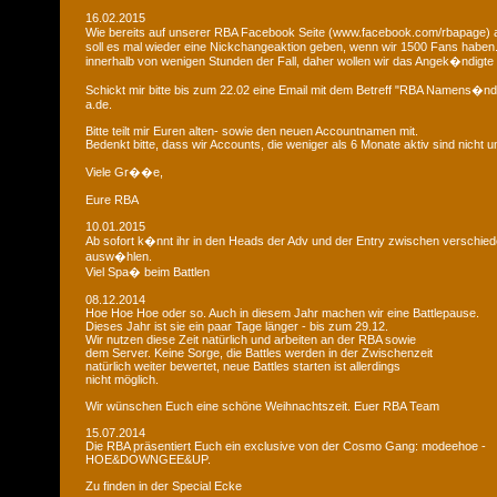
16.02.2015
Wie bereits auf unserer RBA Facebook Seite (www.facebook.com/rbapage)
soll es mal wieder eine Nickchangeaktion geben, wenn wir 1500 Fans haben
innerhalb von wenigen Stunden der Fall, daher wollen wir das Angek�ndigte 
Schickt mir bitte bis zum 22.02 eine Email mit dem Betreff "RBA Namens�n
a.de.
Bitte teilt mir Euren alten- sowie den neuen Accountnamen mit.
Bedenkt bitte, dass wir Accounts, die weniger als 6 Monate aktiv sind nicht
Viele Gr��e,
Eure RBA
10.01.2015
Ab sofort k�nnt ihr in den Heads der Adv und der Entry zwischen verschie
ausw�hlen.
Viel Spa� beim Battlen
08.12.2014
Hoe Hoe Hoe oder so. Auch in diesem Jahr machen wir eine Battlepause.
Dieses Jahr ist sie ein paar Tage länger - bis zum 29.12.
Wir nutzen diese Zeit natürlich und arbeiten an der RBA sowie
dem Server. Keine Sorge, die Battles werden in der Zwischenzeit
natürlich weiter bewertet, neue Battles starten ist allerdings
nicht möglich.
Wir wünschen Euch eine schöne Weihnachtszeit. Euer RBA Team
15.07.2014
Die RBA präsentiert Euch ein exclusive von der Cosmo Gang: modeehoe -
HOE&DOWNGEE&UP.
Zu finden in der Special Ecke