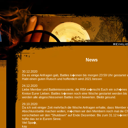
News
30.12.2020
Da es einige Anfragen gab, Battles k�nnen bis morgen 23:59 Uhr gestartet 
Habt einen guten Rutsch und hoffentlich wird 2021 besser.
24.12.2020
Liebe Member und Battleinteressierte, die RBA w�nscht Euch ein sch�nes
Kreise Eurer Lieben. Battles k�nnen noch eine Woche gestartet werden bis
werden alle abgeschlossenen Battles noch bewerten. Bleibt gesund.
29.10.2020
Da ich seit einiger Zeit mehrfach die Woche Anfragen erhalte, dass Member 
Abschlussbattle machen wollen, m�chten wir den Membern noch mal die C
verschieben wir den "Shutdown" auf Ende Dezember. Bis zum 31.12 k�nnt Ih
hoffe das ist in Eurem Sinne.
Viel Spa�,
kay