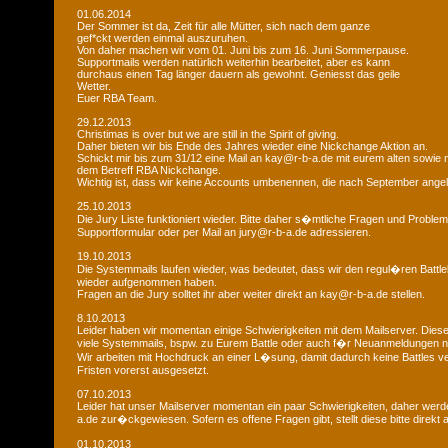
01.06.2014
Der Sommer ist da, Zeit für alle Mütter, sich nach dem ganze
gef*ckt werden einmal auszuruhen.
Von daher machen wir vom 01. Juni bis zum 16. Juni Sommerpause.
Supportmails werden natürlich weiterhin bearbeitet, aber es kann
durchaus einen Tag länger dauern als gewohnt. Geniesst das geile
Wetter.
Euer RBA Team.
29.12.2013
Christimas is over but we are still in the Spirit of giving.
Daher bieten wir bis Ende des Jahres wieder eine Nickchange Aktion an.
Schickt mir bis zum 31/12 eine Mail an kay@r-b-a.de mit eurem alten sowi
dem Betreff RBA Nickchange.
Wichtig ist, dass wir keine Accounts umbenennen, die nach September ange
25.10.2013
Die Jury Liste funktioniert wieder. Bitte daher s�mtliche Fragen und Probl
Supportformular oder per Mail an jury@r-b-a.de adressieren.
19.10.2013
Die Systemmails laufen wieder, was bedeutet, dass wir den regul�ren Battlebe
wieder aufgenommen haben.
Fragen an die Jury solltet ihr aber weiter direkt an kay@r-b-a.de stellen.
8.10.2013
Leider haben wir momentan einige Schwierigkeiten mit dem Mailserver. Diese
viele Systemmails, bspw. zu Eurem Battle oder auch f�r Neuanmeldungen n
Wir arbeiten mit Hochdruck an einer L�sung, damit dadurch keine Battles ver
Fristen vorerst ausgesetzt.
07.10.2013
Leider hat unser Mailserver momentan ein paar Schwierigkeiten, daher wer
a.de zur�ckgewiesen. Sofern es offene Fragen gibt, stellt diese bitte direkt
01.10.2013