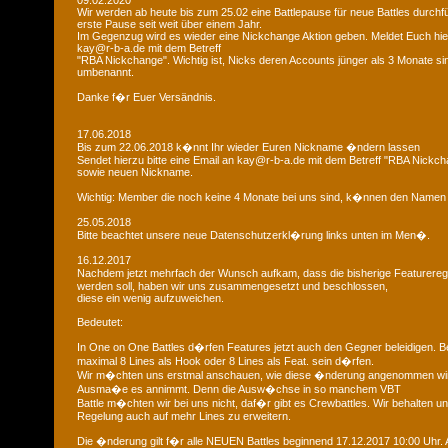
09.02.2020
Wir werden ab heute bis zum 25.02 eine Battlepause für neue Battles durchfü
erste Pause seit weit über einem Jahr.
Im Gegenzug wird es wieder eine Nickchange Aktion geben. Meldet Euch hier
kay@r-b-a.de mit dem Betreff
"RBA Nickchange". Wichtig ist, Nicks deren Accounts jünger als 3 Monate si
umbenannt.
Danke f�r Euer Versändnis.
17.06.2018
Bis zum 22.06.2018 k�nnt Ihr wieder Euren Nickname �ndern lassen
Sendet hierzu bitte eine Email an kay@r-b-a.de mit dem Betreff "RBA Nickch
sowie neuen Nickname.
Wichtig: Member die noch keine 4 Monate bei uns sind, k�nnen den Namen
25.05.2018
Bitte beachtet unsere neue Datenschutzerkl�rung links unten im Men�.
16.12.2017
Nachdem jetzt mehrfach der Wunsch aufkam, dass die bisherige Featurere
werden soll, haben wir uns zusammengesetzt und beschlossen,
diese ein wenig aufzuweichen.
Bedeutet:
In One on One Battles d�rfen Features jetzt auch den Gegner beleidigen. B
maximal 8 Lines als Hook oder 8 Lines als Feat. sein d�rfen.
Wir m�chten uns erstmal anschauen, wie diese �nderung angenommen wi
Ausma�e es annimmt. Denn die Ausw�chse in so manchem VBT
Battle m�chten wir bei uns nicht, daf�r gibt es Crewbattles. Wir behalten uns
Regelung auch auf mehr Lines zu erweitern.
Die �nderung gilt f�r alle NEUEN Battles beginnend 17.12.2017 10:00 Uhr. A