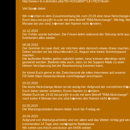
http://www.r-b-a.de/index.php?ID=4101&BATTLE=78237&sid=
Viel Spa� dabei.
Wir m�chten in dem Zusammenhang bis zum 23.03 eine neue Nickchange Ak
Euch dazu bei jury@r-b-a.de mit dem Betreff "RBA Nickchange". Wichtig, M
Monate bei uns sind, k�nnen den Namen nicht �ndern.
10.12.2016
Der Fehler wurde behoben. Die Fristen liefen während der Störung nicht aus
funktioniert alles wieder.
08.08.2016
Der Sommer ist zwar doof, wir möchten aber dennoch etwas draus machen.
Daher werden wir bis einschliesslich 21. August eine kleine Sommerpause
machen.
Die laufenden Battles gehen natürlich weiter, neue können allerdings nicht
gestartet werden. Bedenkt bitte auch, dass es bei Support-Mails zu einer
kleinen Verzögerung bei der Beantwortung kommen kann.
Ihr könnt Euch gerne in der Zwischenzeit die tollen Interviews auf unserer
FB Seite https://www.facebook.com/rbapage/ anschauen.
20.02.2016
Die letzte Nickchange Aktion ist ein wenig her. Aufgrund der vermehrten R
Euch daher wieder anbieten, Euren Namen zu �ndern.
Meldet Euch bis 24.02 bei jury@r-b-a.de mit dem Betreff "RBA Nickchange".
noch keine 4 Monate bei uns sind k�nnen den Namen nicht �ndern.
03.05.2015
Die Wartungsarbeiten dauern leider noch bis Freitag an.
20.04.2015
Aufgrund von Wartungsarbeiten und vor allem weil das Wetter richtig geil wird
kommenden 14 Tage eine verl�ngerte Battlepause.
Wir sehen uns frisch und locker am 04/05 wieder.