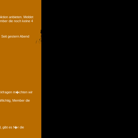
tion anbieten. Meldet
ember die noch keine 4
. Seit gestern Abend
�ckfragen m�chten wir
 Wichtig, Member die
, gibt es f�r die