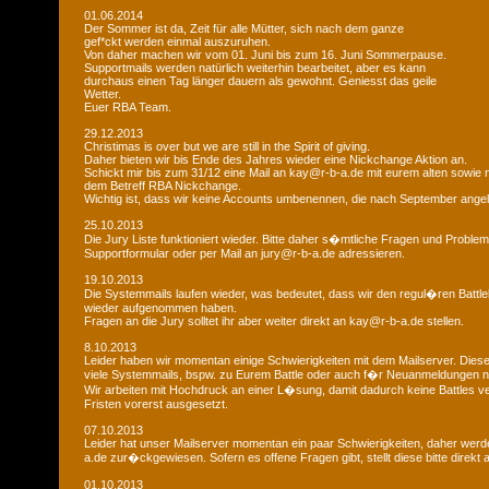
01.06.2014
Der Sommer ist da, Zeit für alle Mütter, sich nach dem ganze
gef*ckt werden einmal auszuruhen.
Von daher machen wir vom 01. Juni bis zum 16. Juni Sommerpause.
Supportmails werden natürlich weiterhin bearbeitet, aber es kann
durchaus einen Tag länger dauern als gewohnt. Geniesst das geile
Wetter.
Euer RBA Team.
29.12.2013
Christimas is over but we are still in the Spirit of giving.
Daher bieten wir bis Ende des Jahres wieder eine Nickchange Aktion an.
Schickt mir bis zum 31/12 eine Mail an kay@r-b-a.de mit eurem alten sowi
dem Betreff RBA Nickchange.
Wichtig ist, dass wir keine Accounts umbenennen, die nach September ange
25.10.2013
Die Jury Liste funktioniert wieder. Bitte daher s�mtliche Fragen und Probl
Supportformular oder per Mail an jury@r-b-a.de adressieren.
19.10.2013
Die Systemmails laufen wieder, was bedeutet, dass wir den regul�ren Battlebe
wieder aufgenommen haben.
Fragen an die Jury solltet ihr aber weiter direkt an kay@r-b-a.de stellen.
8.10.2013
Leider haben wir momentan einige Schwierigkeiten mit dem Mailserver. Diese
viele Systemmails, bspw. zu Eurem Battle oder auch f�r Neuanmeldungen n
Wir arbeiten mit Hochdruck an einer L�sung, damit dadurch keine Battles ver
Fristen vorerst ausgesetzt.
07.10.2013
Leider hat unser Mailserver momentan ein paar Schwierigkeiten, daher wer
a.de zur�ckgewiesen. Sofern es offene Fragen gibt, stellt diese bitte direkt
01.10.2013