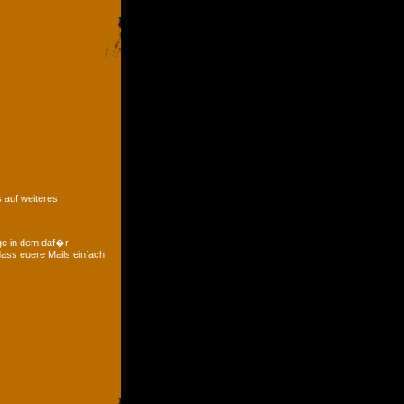
 auf weiteres
ge in dem daf�r
ass euere Mails einfach