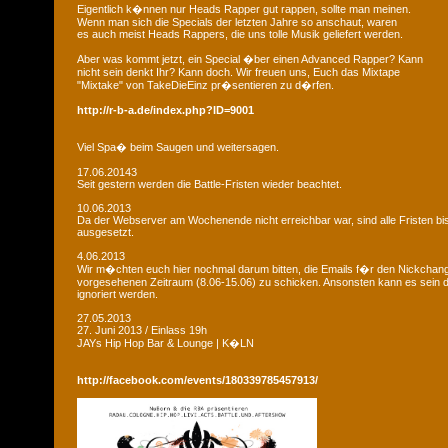
Eigentlich k�nnen nur Heads Rapper gut rappen, sollte man meinen.
Wenn man sich die Specials der letzten Jahre so anschaut, waren
es auch meist Heads Rappers, die uns tolle Musik geliefert werden.
Aber was kommt jetzt, ein Special �ber einen Advanced Rapper? Kann
nicht sein denkt Ihr? Kann doch. Wir freuen uns, Euch das Mixtape
"Mixtake" von TakeDieEinz pr�sentieren zu d�rfen.
http://r-b-a.de/index.php?ID=9001
Viel Spa� beim Saugen und weitersagen.
17.06.20143
Seit gestern werden die Battle-Fristen wieder beachtet.
10.06.2013
Da der Webserver am Wochenende nicht erreichbar war, sind alle Fristen bis
ausgesetzt.
4.06.2013
Wir m�chten euch hier nochmal darum bitten, die Emails f�r den Nickchan
vorgesehenen Zeitraum (8.06-15.06) zu schicken. Ansonsten kann es sein d
ignoriert werden.
27.05.2013
27. Juni 2013 / Einlass 19h
JAYs Hip Hop Bar & Lounge | K�LN
http://facebook.com/events/180339785457913/