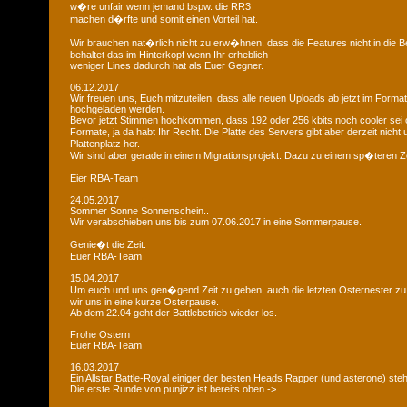
w�re unfair wenn jemand bspw. die RR3
machen d�rfte und somit einen Vorteil hat.
Wir brauchen nat�rlich nicht zu erw�hnen, dass die Features nicht in die B
behaltet das im Hinterkopf wenn Ihr erheblich
weniger Lines dadurch hat als Euer Gegner.
06.12.2017
Wir freuen uns, Euch mitzuteilen, dass alle neuen Uploads ab jetzt im Format
hochgeladen werden.
Bevor jetzt Stimmen hochkommen, dass 192 oder 256 kbits noch cooler sei 
Formate, ja da habt Ihr Recht. Die Platte des Servers gibt aber derzeit nich
Plattenplatz her.
Wir sind aber gerade in einem Migrationsprojekt. Dazu zu einem sp�teren Z
Eier RBA-Team
24.05.2017
Sommer Sonne Sonnenschein..
Wir verabschieben uns bis zum 07.06.2017 in eine Sommerpause.
Genie�t die Zeit.
Euer RBA-Team
15.04.2017
Um euch und uns gen�gend Zeit zu geben, auch die letzten Osternester z
wir uns in eine kurze Osterpause.
Ab dem 22.04 geht der Battlebetrieb wieder los.
Frohe Ostern
Euer RBA-Team
16.03.2017
Ein Allstar Battle-Royal einiger der besten Heads Rapper (und asterone) steh
Die erste Runde von punjizz ist bereits oben ->