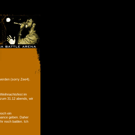
werden (sorry Zee4).
 Weihnachtsfest im
 zum 31.12 abends, wir
noch ein
hance geben. Daher
r noch battlen. Ich