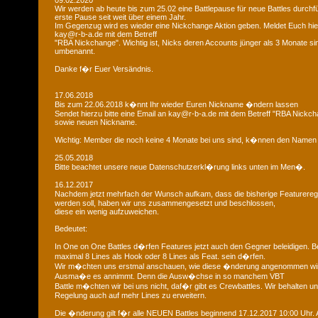
09.02.2020
Wir werden ab heute bis zum 25.02 eine Battlepause für neue Battles durchfü
erste Pause seit weit über einem Jahr.
Im Gegenzug wird es wieder eine Nickchange Aktion geben. Meldet Euch hier
kay@r-b-a.de mit dem Betreff
"RBA Nickchange". Wichtig ist, Nicks deren Accounts jünger als 3 Monate si
umbenannt.
Danke f�r Euer Versändnis.
17.06.2018
Bis zum 22.06.2018 k�nnt Ihr wieder Euren Nickname �ndern lassen
Sendet hierzu bitte eine Email an kay@r-b-a.de mit dem Betreff "RBA Nickch
sowie neuen Nickname.
Wichtig: Member die noch keine 4 Monate bei uns sind, k�nnen den Namen
25.05.2018
Bitte beachtet unsere neue Datenschutzerkl�rung links unten im Men�.
16.12.2017
Nachdem jetzt mehrfach der Wunsch aufkam, dass die bisherige Featurere
werden soll, haben wir uns zusammengesetzt und beschlossen,
diese ein wenig aufzuweichen.
Bedeutet:
In One on One Battles d�rfen Features jetzt auch den Gegner beleidigen. B
maximal 8 Lines als Hook oder 8 Lines als Feat. sein d�rfen.
Wir m�chten uns erstmal anschauen, wie diese �nderung angenommen wi
Ausma�e es annimmt. Denn die Ausw�chse in so manchem VBT
Battle m�chten wir bei uns nicht, daf�r gibt es Crewbattles. Wir behalten uns
Regelung auch auf mehr Lines zu erweitern.
Die �nderung gilt f�r alle NEUEN Battles beginnend 17.12.2017 10:00 Uhr. A