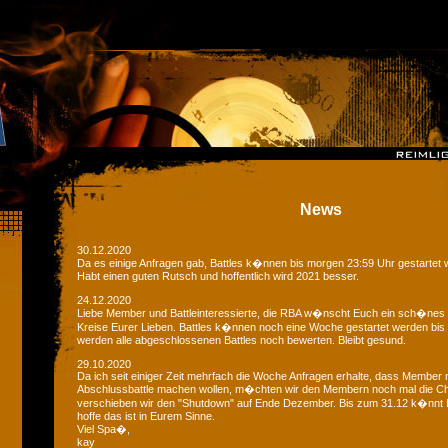
News
30.12.2020
Da es einige Anfragen gab, Battles k�nnen bis morgen 23:59 Uhr gestartet 
Habt einen guten Rutsch und hoffentlich wird 2021 besser.
24.12.2020
Liebe Member und Battleinteressierte, die RBA w�nscht Euch ein sch�nes
Kreise Eurer Lieben. Battles k�nnen noch eine Woche gestartet werden bis
werden alle abgeschlossenen Battles noch bewerten. Bleibt gesund.
29.10.2020
Da ich seit einiger Zeit mehrfach die Woche Anfragen erhalte, dass Member 
Abschlussbattle machen wollen, m�chten wir den Membern noch mal die C
verschieben wir den "Shutdown" auf Ende Dezember. Bis zum 31.12 k�nnt Ih
hoffe das ist in Eurem Sinne.
Viel Spa�,
kay