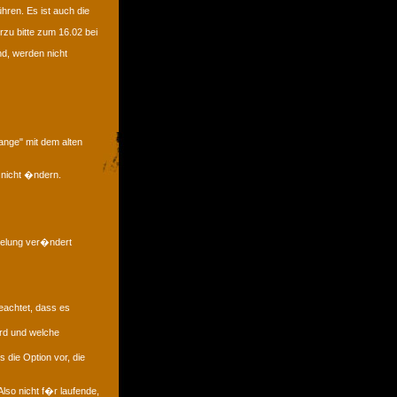
hren. Es ist auch die
zu bitte zum 16.02 bei
nd, werden nicht
ange" mit dem alten
 nicht �ndern.
gelung ver�ndert
eachtet, dass es
rd und welche
 die Option vor, die
lso nicht f�r laufende,