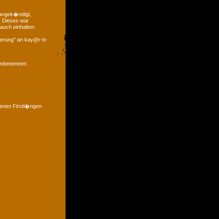
 angek�ndigt,
. Dieses war
auch einhalten.
derung" an kay@r-b-
 umbenennen.
denen Firstl�ngen