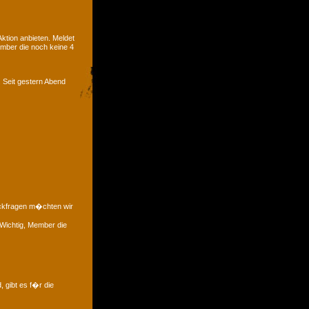
tion anbieten. Meldet
ember die noch keine 4
. Seit gestern Abend
�ckfragen m�chten wir
 Wichtig, Member die
, gibt es f�r die