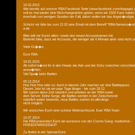
16.02.2015
Wie bereits auf unserer RBA Facebook Seite (www.facebook.com/rbapage)
soll es mal wieder eine Nickchangeaktion geben, wenn wir 1500 Fans haben
innerhalb von wenigen Stunden der Fall, daher wollen wir das Angek�ndigte 
Schickt mir bitte bis zum 22.02 eine Email mit dem Betreff "RBA Namens�n
a.de.
Bitte teilt mir Euren alten- sowie den neuen Accountnamen mit.
Bedenkt bitte, dass wir Accounts, die weniger als 6 Monate aktiv sind nicht
Viele Gr��e,
Eure RBA
10.01.2015
Ab sofort k�nnt ihr in den Heads der Adv und der Entry zwischen verschie
ausw�hlen.
Viel Spa� beim Battlen
08.12.2014
Hoe Hoe Hoe oder so. Auch in diesem Jahr machen wir eine Battlepause.
Dieses Jahr ist sie ein paar Tage länger - bis zum 29.12.
Wir nutzen diese Zeit natürlich und arbeiten an der RBA sowie
dem Server. Keine Sorge, die Battles werden in der Zwischenzeit
natürlich weiter bewertet, neue Battles starten ist allerdings
nicht möglich.
Wir wünschen Euch eine schöne Weihnachtszeit. Euer RBA Team
15.07.2014
Die RBA präsentiert Euch ein exclusive von der Cosmo Gang: modeehoe -
HOE&DOWNGEE&UP.
Zu finden in der Special Ecke