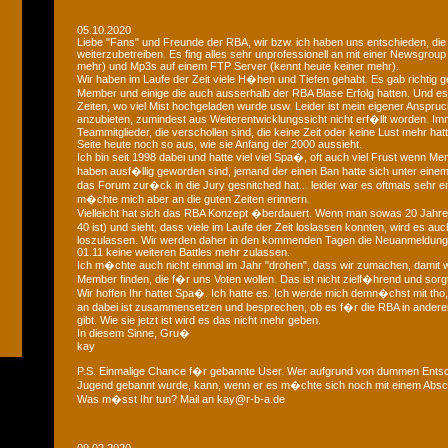
05.10.2020
Liebe "Fans" und Freunde der RBA, wir bzw. ich haben uns entschieden, die
weiterzubetreiben. Es fing alles sehr unprofessionell an mit einer Newsgroup
mehr) und Mp3s auf einem FTP Server (kennt heute keiner mehr).
Wir haben im Laufe der Zeit viele H�hen und Tiefen gehabt. Es gab richtig geil
Member und einige die auch ausserhalb der RBA Blase Erfolg hatten. Und
Zeiten, wo viel Mist hochgeladen wurde usw. Leider ist mein eigener Anspruch
anzubieten, zumindest aus Weiterentwicklungssicht nicht erf�llt worden. Im
Teammitglieder, die verschollen sind, die keine Zeit oder keine Lust mehr hat
Seite heute noch so aus, wie sie Anfang der 2000 aussieht.
Ich bin seit 1998 dabei und hatte viel viel Spa�, oft auch viel Frust wenn Me
haben ausf�llig geworden sind, jemand der einen Ban hatte sich unter eine
das Forum zur�ck in die Jury gesnitched hat... leider war es oftmals sehr 
m�chte mich aber an die guten Zeiten erinnern.
Vielleicht hat sich das RBA Konzept �berdauert. Wenn man sowas 20 Jahre 
40 ist) und sieht, dass viele im Laufe der Zeit loslassen konnten, wird es au
loszulassen. Wir werden daher in den kommenden Tagen die Neuanmeldun
01.11 keine weiteren Battles mehr zulassen.
Ich m�chte auch nicht einmal im Jahr "drohen", dass wir zumachen, damit w
Member finden, die f�r uns Voten wollen. Das ist nicht zielf�hrend und sorgt
Wir hoffen Ihr hattet Spa�. Ich hatte es. Ich werde mich demn�chst mit tho, 
an dabei ist zusammensetzen und besprechen, ob es f�r die RBA in andere
gibt. Wie sie jetzt ist wird es das nicht mehr geben.
In diesem Sinne, Gru�
kay
P.S. Einmalige Chance f�r gebannte User. Wer aufgrund von dummen Entsc
Jugend gebannt wurde, kann, wenn er es m�chte sich noch mit einem Absch
Was m�sst Ihr tun? Mail an kay@r-b-a.de