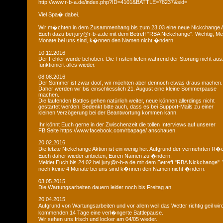
http://www.r-b-a.de/index.php?ID=4101&BATTLE=78237&sid=
Viel Spa� dabei.
Wir m�chten in dem Zusammenhang bis zum 23.03 eine neue Nickchange Ak
Euch dazu bei jury@r-b-a.de mit dem Betreff "RBA Nickchange". Wichtig, M
Monate bei uns sind, k�nnen den Namen nicht �ndern.
10.12.2016
Der Fehler wurde behoben. Die Fristen liefen während der Störung nicht aus
funktioniert alles wieder.
08.08.2016
Der Sommer ist zwar doof, wir möchten aber dennoch etwas draus machen.
Daher werden wir bis einschliesslich 21. August eine kleine Sommerpause
machen.
Die laufenden Battles gehen natürlich weiter, neue können allerdings nicht
gestartet werden. Bedenkt bitte auch, dass es bei Support-Mails zu einer
kleinen Verzögerung bei der Beantwortung kommen kann.
Ihr könnt Euch gerne in der Zwischenzeit die tollen Interviews auf unserer
FB Seite https://www.facebook.com/rbapage/ anschauen.
20.02.2016
Die letzte Nickchange Aktion ist ein wenig her. Aufgrund der vermehrten R
Euch daher wieder anbieten, Euren Namen zu �ndern.
Meldet Euch bis 24.02 bei jury@r-b-a.de mit dem Betreff "RBA Nickchange".
noch keine 4 Monate bei uns sind k�nnen den Namen nicht �ndern.
03.05.2015
Die Wartungsarbeiten dauern leider noch bis Freitag an.
20.04.2015
Aufgrund von Wartungsarbeiten und vor allem weil das Wetter richtig geil wird
kommenden 14 Tage eine verl�ngerte Battlepause.
Wir sehen uns frisch und locker am 04/05 wieder.