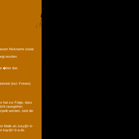
e neuen Nickname sowie
legt wurden.
eme �ber das
trieb (incl. Fristen)
s hat zur Folge, dass
icht rausgehen.
peilt werden, sind die
den Mails an Jury@r-b-
 an kay@r-b-a.de.