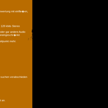
ewertung mit einflie�en,
 128 kbits Stereo
oder gar andere Audio
t uneingeschr�nkt
eitpunkt mehr.
u suchen verabschieden
t an.