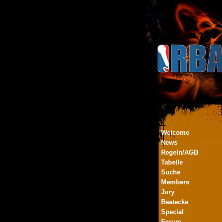
Welcome
News
Regeln/AGB
Tabelle
Suche
Members
Jury
Beatecke
Special
Forum