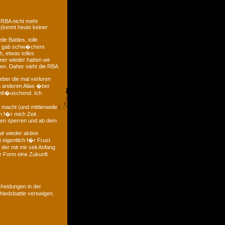
 RBA nicht mehr
 (kennt heute keiner
e Battles, tolle
 es gab schw�chere
, etwas tolles
mer wieder hatten wir
ten. Daher sieht die RBA
mber die mal verloren
m anderen Alias �ber
entt�uschend. Ich
macht (und mittlerweile
ch f�r mich Zeit
gen sperren und ab dem
ir wieder aktive
 eigentlich f�r Frust.
der mit mir seit Anfang
r Form eine Zukunft
heidungen in der
iedsbattle verewigen.