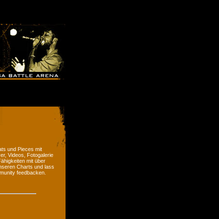
ts und Pieces mit
er, Videos, Fotogalerie
ähigkeiten mit über
nseren Charts und lass
munity feedbacken.