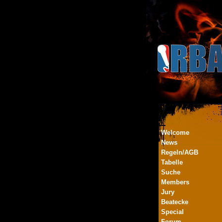
Welcome
News
Regeln/AGB
Tabelle
Suche
Members
Jury
Beatecke
Special
Forum