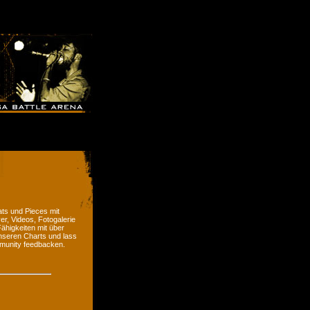
ts und Pieces mit
er, Videos, Fotogalerie
ähigkeiten mit über
nseren Charts und lass
munity feedbacken.