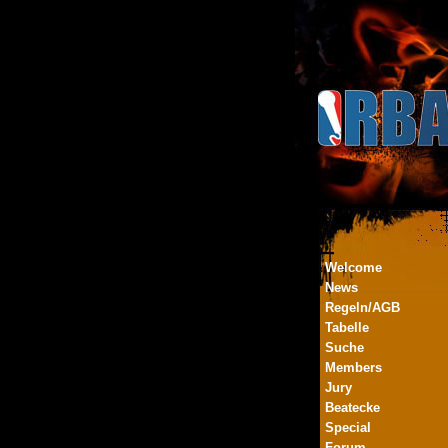
Welcome
News
Regeln/AGB
Tabelle
Suche
Members
Jury
Beatecke
Special
Forum