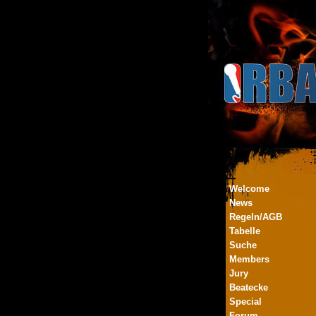
Welcome
News
Regeln/AGB
Tabelle
Suche
Members
Jury
Beatecke
Special
Forum