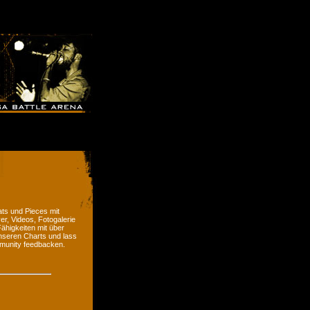
ts und Pieces mit
er, Videos, Fotogalerie
ähigkeiten mit über
nseren Charts und lass
munity feedbacken.