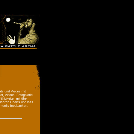
ts und Pieces mit
er, Videos, Fotogalerie
ähigkeiten mit über
nseren Charts und lass
munity feedbacken.