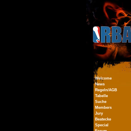
Welcome
News
Regeln/AGB
Tabelle
Suche
Members
Jury
Beatecke
Special
Forum