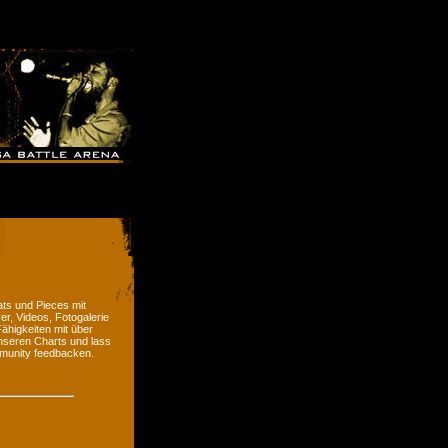
ts und Pieces mit
er, Videos, Fotogalerie
ähigkeiten mit über
nseren Charts und lass
munity feedbacken.