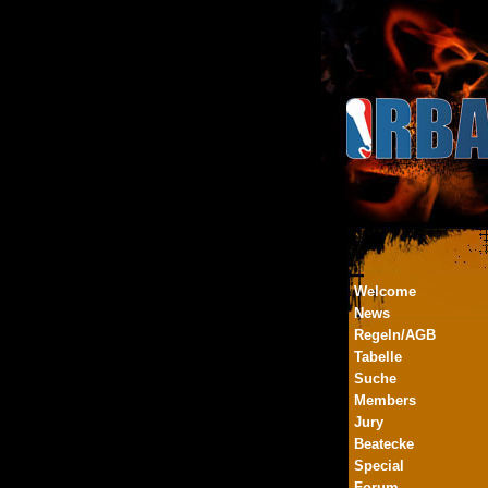
Welcome
News
Regeln/AGB
Tabelle
Suche
Members
Jury
Beatecke
Special
Forum