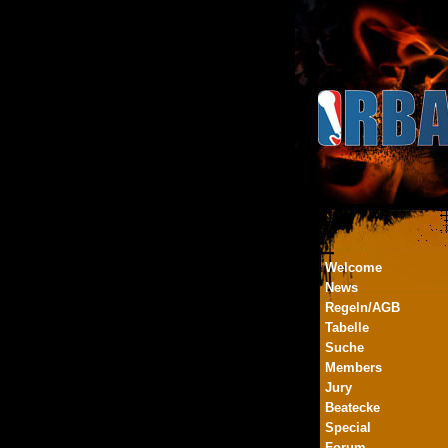
Welcome
News
Regeln/AGB
Tabelle
Suche
Members
Jury
Beatecke
Special
Forum