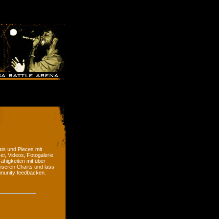
ts und Pieces mit
er, Videos, Fotogalerie
ähigkeiten mit über
nseren Charts und lass
munity feedbacken.