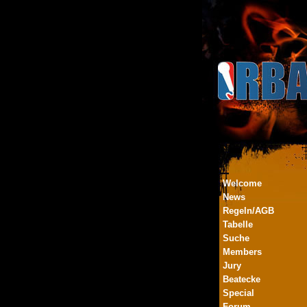
Welcome
News
Regeln/AGB
Tabelle
Suche
Members
Jury
Beatecke
Special
Forum