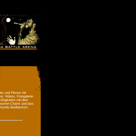
ts und Pieces mit
er, Videos, Fotogalerie
ähigkeiten mit über
nseren Charts und lass
munity feedbacken.