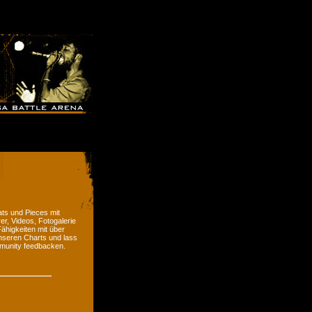
ts und Pieces mit
er, Videos, Fotogalerie
ähigkeiten mit über
nseren Charts und lass
munity feedbacken.