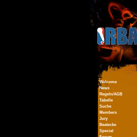
Welcome
News
Regeln/AGB
Tabelle
Suche
Members
Jury
Beatecke
Special
Forum