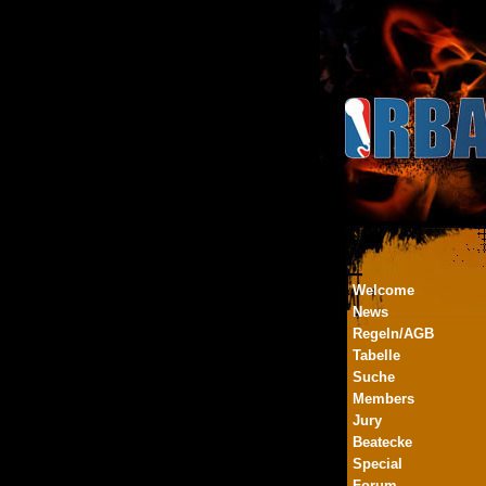
Welcome
News
Regeln/AGB
Tabelle
Suche
Members
Jury
Beatecke
Special
Forum