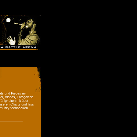
ts und Pieces mit
er, Videos, Fotogalerie
ähigkeiten mit über
nseren Charts und lass
munity feedbacken.